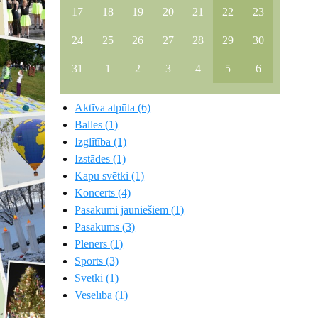
17
18
19
20
21
22
23
24
25
26
27
28
29
30
31
1
2
3
4
5
6
Aktīva atpūta (6)
Balles (1)
Izglītība (1)
Izstādes (1)
Kapu svētki (1)
Koncerts (4)
Pasākumi jauniešiem (1)
Pasākums (3)
Plenērs (1)
Sports (3)
Svētki (1)
Veselība (1)