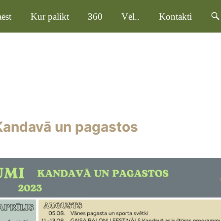
ēst
Kur palikt
360
Vēl..
Kontakti
 Kandavā un pagastos