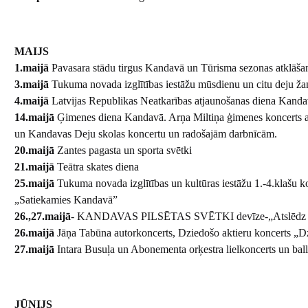
MAIJS
1.maijā
Pavasara stādu tirgus Kandavā un Tūrisma sezonas atklāša
3.maijā
Tukuma novada izglītības iestāžu mūsdienu un citu deju ž
4.maijā
Latvijas Republikas Neatkarības atjaunošanas diena Kanda
14.maijā
Ģimenes diena Kandavā. Arņa Miltiņa ģimenes koncerts a
un Kandavas Deju skolas koncertu un radošajām darbnīcām.
20.maijā
Zantes pagasta un sporta svētki
21.maijā
Teātra skates diena
25.maijā
Tukuma novada izglītības un kultūras iestāžu 1.-4.klašu
„Satiekamies Kandavā”
26.,27.maijā
- KANDAVAS PILSĒTAS SVĒTKI devīze-„Atslēdz Ku
26.maijā
Jāņa Tabūna autorkoncerts, Dziedošo aktieru koncerts „Dzīve
27.maijā
Intara Busuļa un Abonementa orķestra lielkoncerts un bal
JŪNIJS