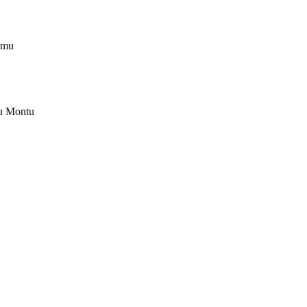
ammu
ju Montu