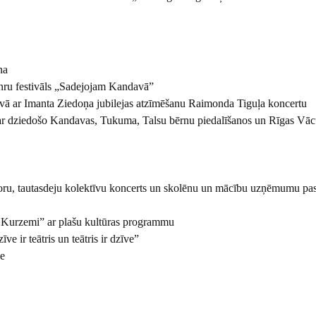
na
anru festivāls „Sadejojam Kandavā”
vā ar Imanta Ziedoņa jubilejas atzīmēšanu Raimonda Tiguļa koncertu
r dziedošo Kandavas, Tukuma, Talsu bērnu piedalīšanos un Rīgas Vāc
 koru, tautasdeju kolektīvu koncerts un skolēnu un mācību uzņēmumu p
rzemi” ar plašu kultūras programmu
 ir teātris un teātris ir dzīve”
le