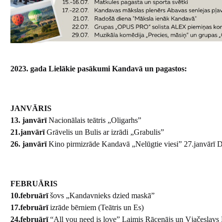
2023. gada Lielākie pasākumi Kandavā un pagastos:
JANVĀRIS
13. janvārī
Nacionālais teātris „Oligarhs”
21.janvārī
Grāvelis un Bulis ar izrādi „Grabulis”
26. janvārī
Kino pirmizrāde Kandavā „Nelūgtie viesi” 27.janvārī 
FEBRUĀRIS
10.februārī
šovs „Kandavnieks dzied maskā”
17.februārī
izrāde bērniem (Teātris un Es)
24.februārī
“All you need is love” Laimis Rācenājs un Vjačeslavs