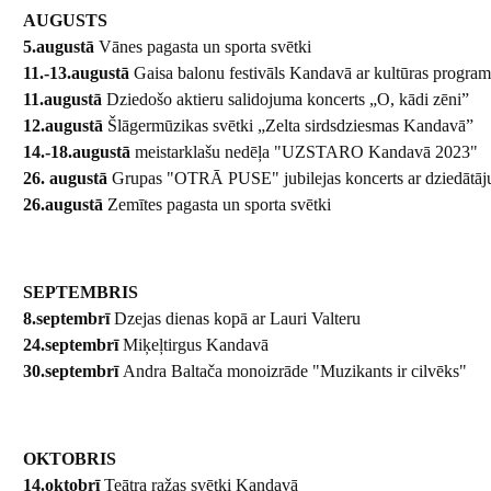
AUGUSTS
5.augustā
Vānes pagasta un sporta svētki
11.-13.augustā
Gaisa balonu festivāls Kandavā ar kultūras progr
11.augustā
Dziedošo aktieru salidojuma koncerts „O, kādi zēni”
12.augustā
Šlāgermūzikas svētki „Zelta sirdsdziesmas Kandavā”
14.-18.augustā
meistarklašu nedēļa "UZSTARO Kandavā 2023"
26. augustā
Grupas "OTRĀ PUSE" jubilejas koncerts ar dziedātā
26.augustā
Zemītes pagasta un sporta svētki
SEPTEMBRIS
8.septembrī
Dzejas dienas kopā ar Lauri Valteru
24.septembrī
Miķeļtirgus Kandavā
30.septembrī
Andra Baltača monoizrāde "Muzikants ir cilvēks"
OKTOBRIS
14.oktobrī
Teātra ražas svētki Kandavā