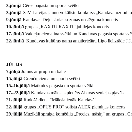
3.jūnijā
Cēres pagasta un sporta svētki
3.jūnijā
XIV Latvijas jauno vokālistu konkurss „Kandava uzdod t
9.jūnijā
Kandavas Deju skolas sezonas noslēguma koncerts
10.jūnijā
grupas „RAXTU RAXTI” jubilejas koncerts
17.jūnijā
Valdeķu ciematiņa svētki un Kandavas pagasta sporta svē
22.jūnijā
Kandavas kultūras nama amatierteātra Līgo lielizrāde J.Jau
JŪLIJS
7.jūlijā
Jorans ar grupu un balle
15.jūlijā
Grenču ciema un sporta svētki
15.-16.jūlijā
Matkules pagasta un sporta svētki
17.-22.jūlijā
Kandavas mākslas plenērs Abavas senlejas pļavās
21.jūlijā
Radošā diena "Māksla ienāk Kandavā"
22.jūlijā
grupas „OPUS PRO” solista ALEX piemiņas koncerts
29.jūlijā
Muzikāli spraiga komēdija „Precies, māsiņ” un grupas „Cr