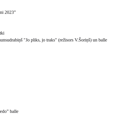
oni 2023”
tki
nsudrabiņš "Jo pliks, jo traks" (režisors V.Šoriņš) un balle
edo” balle