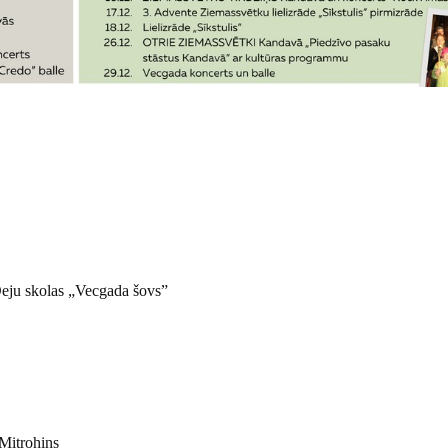
Deju skolas „Vecgada šovs”
 Mitrohins