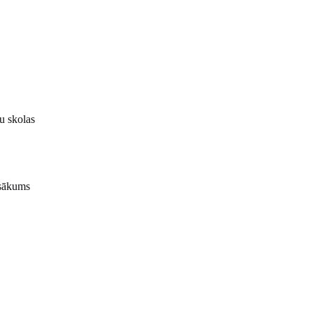
u skolas
asākums