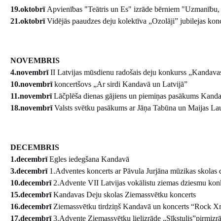
19.oktobrī
Apvienības "Teātris un Es" izrāde bērniem "Uzmanību, 
21.oktobrī
Vidējās paaudzes deju kolektīva „Ozolāji” jubilejas kon
NOVEMBRIS
4.novembrī
II Latvijas mūsdienu radošais deju konkurss „Kandavas
10.novembrī
koncertšovs „Ar sirdi Kandavā un Latvijā”
11.novembrī
Lāčplēša dienas gājiens un piemiņas pasākums Kand
18.novembrī
Valsts svētku pasākums ar Jāņa Tabūna un Maijas L
DECEMBRIS
1.decembrī
Egles iedegšana Kandavā
3.decembrī
1.Adventes koncerts ar Pāvula Jurjāna mūzikas skolas 
10.decembrī
2.Advente VII Latvijas vokālistu ziemas dziesmu k
15.decembrī
Kandavas Deju skolas Ziemassvētku koncerts
16.decembrī
Ziemassvētku tirdziņš Kandavā un koncerts “Rock 
17.decembrī
3.Advente Ziemassvētku lielizrāde „Sīkstulis”pirmizr