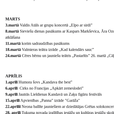
MARTS
3.martā
Valdis Atāls ar grupu koncertā „Elpo ar sirdi”
8.martā
Sieviešu dienas pasākums ar Kaspars Markševica, Āra Ozola
atklāšana
11.martā
korim sadraudzības pasākums
18.martā
Valmieras teātra izrāde „Kad kalendārs sauc”
24.martā
Cēres bērnu un jauniešu teātris „Pastarītis” 26. martā „
APRĪLIS
1.aprīlī
Humora šovs „Kandava the best”
6.aprīlī
Cirks no Francijas „Apkārt zemeslodei”
9.aprīlī
Jautrās Lieldienas Kandavā un Zaķu figūru festivāls
15.aprīlī
Apvienības „Panna” izrāde "Garāža"
22.aprīliī
Neona ballīte jauniešiem ar dziedātājas Grētas solokonce
28. aprīlī
Tukuma novada izglītības iestāžu un kultūras iestāžu skol