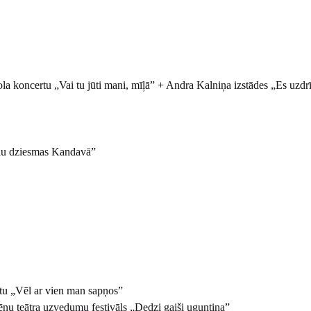
 koncertu „Vai tu jūti mani, mīļā” + Andra Kalniņa izstādes „Es uzdr
Cāļu dziesmas Kandavā”
rtu „Vēl ar vien man sapņos”
ēnu teātra uzvedumu festivāls „Dedzi gaiši uguntiņa”