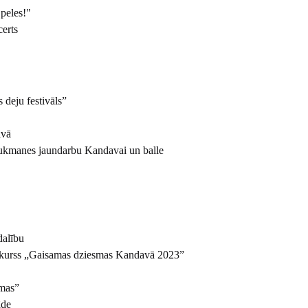
peles!"
certs
 deju festivāls”
avā
aukmanes jaundarbu Kandavai un balle
dalību
onkurss „Gaisamas dziesmas Kandavā 2023”
Xmas”
āde