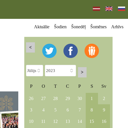
Aktuālie
Šodien
Šonedēļ
Šomēnes
Arhīvs
<
>
P
O
T
C
P
S
Sv
26
27
28
29
30
1
2
3
4
5
6
7
8
9
10
11
12
13
14
15
16