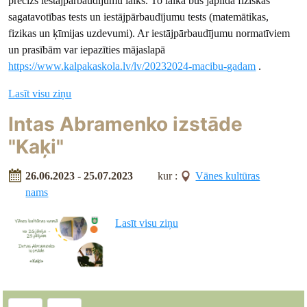
precīzs iestājpārbaudījumu laiks. To laikā būs jāpilda fiziskās
sagatavotības tests un iestājpārbaudījumu tests (matemātikas,
fizikas un ķīmijas uzdevumi). Ar iestājpārbaudījumu normatīviem
un prasībām var iepazīties mājaslapā
https://www.kalpakaskola.lv/lv/20232024-macibu-gadam
.
Lasīt visu ziņu
Intas Abramenko izstāde
"Kaķi"
26.06.2023 - 25.07.2023
kur :
Vānes kultūras
nams
Lasīt visu ziņu