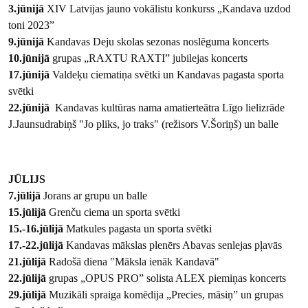
3.jūnijā
XIV Latvijas jauno vokālistu konkurss „Kandava uzdod
toni 2023”
9.jūnijā
Kandavas Deju skolas sezonas noslēguma koncerts
10.jūnijā
grupas „RAXTU RAXTI” jubilejas koncerts
17.jūnijā
Valdeķu ciematiņa svētki un Kandavas pagasta sporta
svētki
22.jūnijā
Kandavas kultūras nama amatierteātra Līgo lielizrāde
J.Jaunsudrabiņš "Jo pliks, jo traks" (režisors V.Šoriņš) un balle
JŪLIJS
7.jūlijā
Jorans ar grupu un balle
15.jūlijā
Grenču ciema un sporta svētki
15.-16.jūlijā
Matkules pagasta un sporta svētki
17.-22.jūlijā
Kandavas mākslas plenērs Abavas senlejas pļavās
21.jūlijā
Radošā diena "Māksla ienāk Kandavā"
22.jūlijā
grupas „OPUS PRO” solista ALEX piemiņas koncerts
29.jūlijā
Muzikāli spraiga komēdija „Precies, māsiņ” un grupas