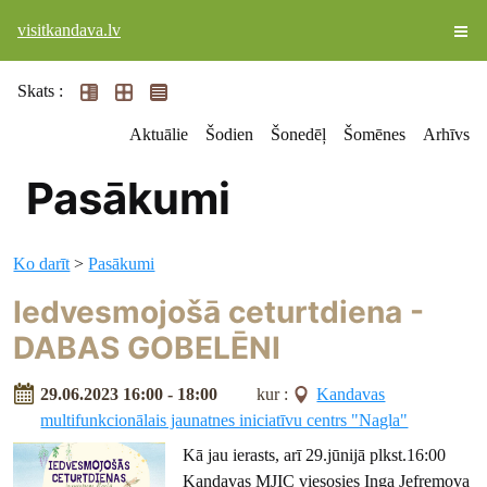
visitkandava.lv
Skats :
Aktuālie
Šodien
Šonedēļ
Šomēnes
Arhīvs
Pasākumi
Ko darīt
>
Pasākumi
Iedvesmojošā ceturtdiena -
DABAS GOBELĒNI
29.06.2023 16:00 - 18:00
kur :
Kandavas
multifunkcionālais jaunatnes iniciatīvu centrs "Nagla"
Kā jau ierasts, arī 29.jūnijā plkst.16:00
Kandavas MJIC viesosies Inga Jefremova