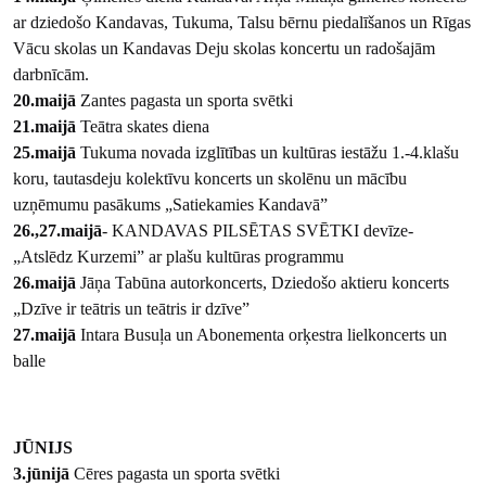
ar dziedošo Kandavas, Tukuma, Talsu bērnu piedalīšanos un Rīgas
Vācu skolas un Kandavas Deju skolas koncertu un radošajām
darbnīcām.
20.maijā
Zantes pagasta un sporta svētki
21.maijā
Teātra skates diena
25.maijā
Tukuma novada izglītības un kultūras iestāžu 1.-4.klašu
koru, tautasdeju kolektīvu koncerts un skolēnu un mācību
uzņēmumu pasākums „Satiekamies Kandavā”
26.,27.maijā
- KANDAVAS PILSĒTAS SVĒTKI devīze-
„Atslēdz Kurzemi” ar plašu kultūras programmu
26.maijā
Jāņa Tabūna autorkoncerts, Dziedošo aktieru koncerts
„Dzīve ir teātris un teātris ir dzīve”
27.maijā
Intara Busuļa un Abonementa orķestra lielkoncerts un
balle
JŪNIJS
3.jūnijā
Cēres pagasta un sporta svētki