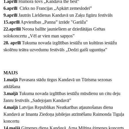
1.aprīlī
Humora šovs „Kandava the best”
6.aprīlī
Cirks no Francijas „Apkārt zemeslodei”
9.aprīlī
Jautrās Lieldienas Kandavā un Zaķu figūru festivāls
15.aprīlī
Apvienības „Panna” izrāde "Garāža"
22.aprīliī
Neona ballīte jauniešiem ar dziedātājas Grētas
solokoncertu „Vēl ar vien man sapņos”
28. aprīlī
Tukuma novada izglītības iestāžu un kultūras iestāžu
skolēnu teātra uzvedumu festivāls „Dedzi gaiši uguntiņa”
MAIJS
1.maijā
Pavasara stādu tirgus Kandavā un Tūrisma sezonas
atklāšana
3.maijā
Tukuma novada izglītības iestāžu mūsdienu un citu deju
žanru festivāls „Sadejojam Kandavā”
4.maijā
Latvijas Republikas Neatkarības atjaunošanas diena
Kandavā ar Imanta Ziedoņa jubilejas atzīmēšanu Raimonda Tiguļa
koncertu
14.maijā
Ģimenes diena Kandavā. Arņa Miltiņa ģimenes koncerts