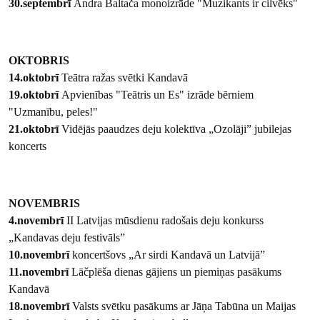
30.septembrī
Andra Baltača monoizrāde "Muzikants ir cilvēks"
OKTOBRIS
14.oktobrī
Teātra ražas svētki Kandavā
19.oktobrī
Apvienības "Teātris un Es" izrāde bērniem
"Uzmanību, peles!"
21.oktobrī
Vidējās paaudzes deju kolektīva „Ozolāji” jubilejas
koncerts
NOVEMBRIS
4.novembrī
II Latvijas mūsdienu radošais deju konkurss
„Kandavas deju festivāls”
10.novembrī
koncertšovs „Ar sirdi Kandavā un Latvijā”
11.novembrī
Lāčplēša dienas gājiens un piemiņas pasākums
Kandavā
18.novembrī
Valsts svētku pasākums ar Jāņa Tabūna un Maijas