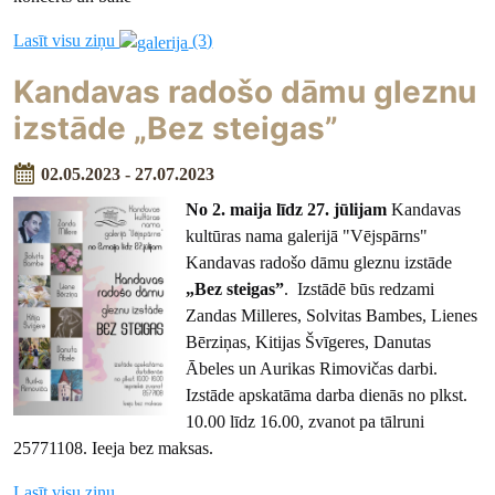
Lasīt visu ziņu
(3)
Kandavas radošo dāmu gleznu
izstāde „Bez steigas”
02.05.2023 - 27.07.2023
No 2. maija līdz 27. jūlijam
Kandavas
kultūras nama galerijā "Vējspārns"
Kandavas radošo dāmu gleznu izstāde
„Bez steigas”
. Izstādē būs redzami
Zandas Milleres, Solvitas Bambes, Lienes
Bērziņas, Kitijas Švīgeres, Danutas
Ābeles un Aurikas Rimovičas darbi.
Izstāde apskatāma darba dienās no plkst.
10.00 līdz 16.00, zvanot pa tālruni
25771108. Ieeja bez maksas.
Lasīt visu ziņu