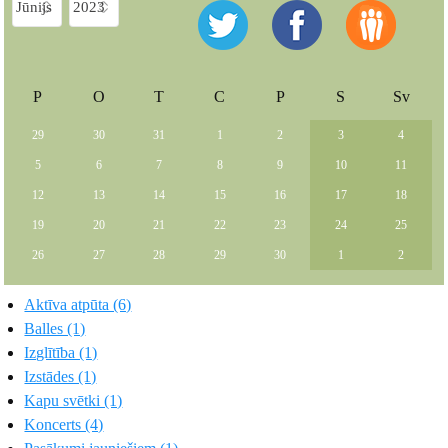
P
O
T
C
P
S
Sv
29
30
31
1
2
3
4
5
6
7
8
9
10
11
12
13
14
15
16
17
18
19
20
21
22
23
24
25
26
27
28
29
30
1
2
Aktīva atpūta (6)
Balles (1)
Izglītība (1)
Izstādes (1)
Kapu svētki (1)
Koncerts (4)