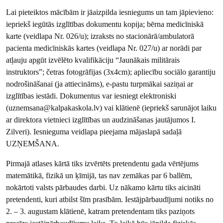
Lai pieteiktos mācībām ir jāaizpilda iesniegums un tam jāpievieno:
iepriekš iegūtās izglītības dokumentu kopija; bērna medicīniskā
karte (veidlapa Nr. 026/u); izraksts no stacionārā/ambulatorā
pacienta medicīniskās kartes (veidlapa Nr. 027/u) ar norādi par
atļauju apgūt izvēlēto kvalifikāciju “Jaunākais militārais
instruktors”; četras fotogrāfijas (3x4cm); apliecību sociālo garantiju
nodrošināšanai (ja attiecināms), e-pastu turpmākai saziņai ar
izglītības iestādi. Dokumentus var iesniegt elektroniski
(uznemsana@kalpakaskola.lv) vai klātienē (iepriekš sarunājot laiku
ar direktora vietnieci izglītības un audzināšanas jautājumos I.
Zilveri). Iesnieguma veidlapa pieejama mājaslapā sadaļā
UZŅEMŠANA.
Pirmajā atlases kārtā tiks izvērtēts pretendentu gada vērtējums
matemātikā, fizikā un ķīmijā, tas nav zemākas par 6 ballēm,
nokārtoti valsts pārbaudes darbi. Uz nākamo kārtu tiks aicināti
pretendenti, kuri atbilst šīm prasībām. Iestājpārbaudījumi notiks no
2. – 3. augustam klātienē, katram pretendentam tiks paziņots