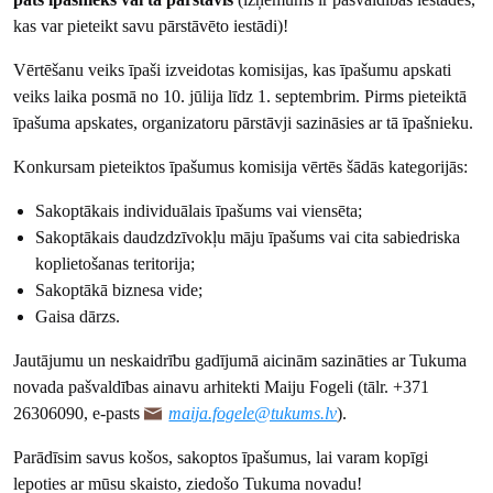
kas var pieteikt savu pārstāvēto iestādi)!
Vērtēšanu veiks īpaši izveidotas komisijas, kas īpašumu apskati
veiks laika posmā no 10. jūlija līdz 1. septembrim. Pirms pieteiktā
īpašuma apskates, organizatoru pārstāvji sazināsies ar tā īpašnieku.
Konkursam pieteiktos īpašumus komisija vērtēs šādās kategorijās:
Sakoptākais individuālais īpašums vai viensēta;
Sakoptākais daudzdzīvokļu māju īpašums vai cita sabiedriska
koplietošanas teritorija;
Sakoptākā biznesa vide;
Gaisa dārzs.
Jautājumu un neskaidrību gadījumā aicinām sazināties ar Tukuma
novada pašvaldības ainavu arhitekti Maiju Fogeli (tālr. +371
26306090, e-pasts
maija.fogele@tukums.lv
).
Parādīsim savus košos, sakoptos īpašumus, lai varam kopīgi
lepoties ar mūsu skaisto, ziedošo Tukuma novadu!