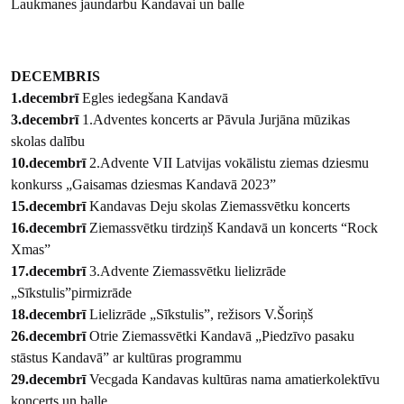
Laukmanes jaundarbu Kandavai un balle
DECEMBRIS
1.decembrī
Egles iedegšana Kandavā
3.decembrī
1.Adventes koncerts ar Pāvula Jurjāna mūzikas
skolas dalību
10.decembrī
2.Advente VII Latvijas vokālistu ziemas dziesmu
konkurss „Gaisamas dziesmas Kandavā 2023”
15.decembrī
Kandavas Deju skolas Ziemassvētku koncerts
16.decembrī
Ziemassvētku tirdziņš Kandavā un koncerts “Rock
Xmas”
17.decembrī
3.Advente Ziemassvētku lielizrāde
„Sīkstulis”pirmizrāde
18.decembrī
Lielizrāde „Sīkstulis”, režisors V.Šoriņš
26.decembrī
Otrie Ziemassvētki Kandavā „Piedzīvo pasaku
stāstus Kandavā” ar kultūras programmu
29.decembrī
Vecgada Kandavas kultūras nama amatierkolektīvu
koncerts un balle