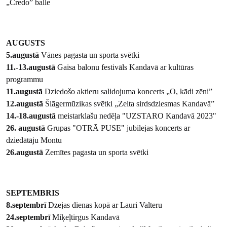
„Credo” balle
AUGUSTS
5.augustā
Vānes pagasta un sporta svētki
11.-13.augustā
Gaisa balonu festivāls Kandavā ar kultūras
programmu
11.augustā
Dziedošo aktieru salidojuma koncerts „O, kādi zēni”
12.augustā
Šlāgermūzikas svētki „Zelta sirdsdziesmas Kandavā”
14.-18.augustā
meistarklašu nedēļa "UZSTARO Kandavā 2023"
26. augustā
Grupas "OTRĀ PUSE" jubilejas koncerts ar
dziedātāju Montu
26.augustā
Zemītes pagasta un sporta svētki
SEPTEMBRIS
8.septembrī
Dzejas dienas kopā ar Lauri Valteru
24.septembrī
Miķeļtirgus Kandavā