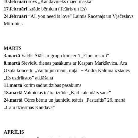
10.februārī
šovs „Kandavnieks dzied maskā”
17.februārī
izrāde bērniem (Teātris un Es)
24.februārī
“All you need is love” Laimis Rācenājs un Vjačeslavs
Mitrohins
MARTS
3.martā
Valdis Atāls ar grupu koncertā „Elpo ar sirdi”
8.martā
Sieviešu dienas pasākums ar Kaspars Markševica, Āra
Ozola koncertu „Vai tu jūti mani, mīļā” + Andra Kalniņa izstādes
„Es uzdrīkstos” atklāšana
11.martā
korim sadraudzības pasākums
18.martā
Valmieras teātra izrāde „Kad kalendārs sauc”
24.martā
Cēres bērnu un jauniešu teātris „Pastarītis” 26. martā
„Cāļu dziesmas Kandavā”
APRĪLIS