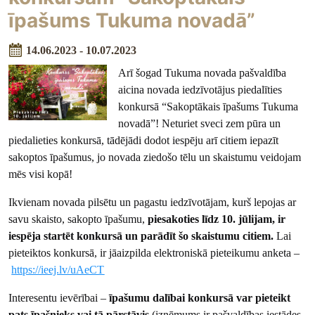
īpašums Tukuma novadā”
14.06.2023 - 10.07.2023
Arī šogad Tukuma novada pašvaldība
aicina novada iedzīvotājus piedalīties
konkursā “Sakoptākais īpašums Tukuma
novadā”! Neturiet sveci zem pūra un
piedalieties konkursā, tādējādi dodot iespēju arī citiem iepazīt
sakoptos īpašumus, jo novada ziedošo tēlu un skaistumu veidojam
mēs visi kopā!
Ikvienam novada pilsētu un pagastu iedzīvotājam, kurš lepojas ar
savu skaisto, sakopto īpašumu,
piesakoties līdz 10. jūlijam, ir
iespēja startēt konkursā un parādīt šo skaistumu citiem.
Lai
pieteiktos konkursā, ir jāaizpilda elektroniskā pieteikumu anketa –
https://ieej.lv/uAeCT
Interesentu ievērībai –
īpašumu dalībai konkursā var pieteikt
pats īpašnieks vai tā pārstāvis
(izņēmums ir pašvaldības iestādes,