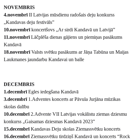
NOVEMBRIS
4.novembrī
II Latvijas mūsdienu radošais deju konkurss
„Kandavas deju festivāls”
10.novembrī
koncertšovs „Ar sirdi Kandavā un Latvijā”
11.novembrī
Lāčplēša dienas gājiens un piemiņas pasākums
Kandavā
18.novembrī
Valsts svētku pasākums ar Jāņa Tabūna un Maijas
Laukmanes jaundarbu Kandavai un balle
DECEMBRIS
1.decembrī
Egles iedegšana Kandavā
3.decembrī
1.Adventes koncerts ar Pāvula Jurjāna mūzikas
skolas dalību
10.decembrī
2.Advente VII Latvijas vokālistu ziemas dziesmu
konkurss „Gaisamas dziesmas Kandavā 2023”
15.decembrī
Kandavas Deju skolas Ziemassvētku koncerts
16.decembrī
Ziemassvētku tirdziņš Kandavā un koncerts “Rock