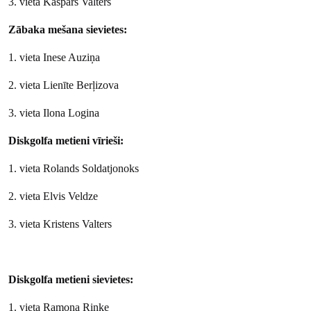
3. vieta Kaspars Valters
Zābaka mešana sievietes:
1. vieta Inese Auziņa
2. vieta Lienīte Berļizova
3. vieta Ilona Logina
Diskgolfa metieni vīrieši:
1. vieta Rolands Soldatjonoks
2. vieta Elvis Veldze
3. vieta Kristens Valters
Diskgolfa metieni sievietes:
1. vieta Ramona Riņķe