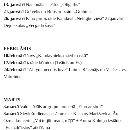
13. janvārī
Nacionālais teātris „Oligarhs”
21.janvārī
Grāvelis un Bulis ar izrādi „Grabulis”
26. janvārī
Kino pirmizrāde Kandavā „Nelūgtie viesi” 27.janvārī
Deju skolas „Vecgada šovs”
FEBRUĀRIS
10.februārī
šovs „Kandavnieks dzied maskā”
17.februārī
izrāde bērniem (Teātris un Es)
24.februārī
“All you need is love” Laimis Rācenājs un Vjačeslavs
Mitrohins
MARTS
3.martā
Valdis Atāls ar grupu koncertā „Elpo ar sirdi”
8.martā
Sieviešu dienas pasākums ar Kaspars Markševica, Āra
Ozola koncertu „Vai tu jūti mani, mīļā” + Andra Kalniņa izstādes
„Es uzdrīkstos” atklāšana