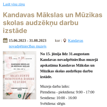
Lasīt visu ziņu
Kandavas Mākslas un Mūzikas
skolas audzēkņu darbu
izstāde
15.06.2023 - 31.08.2023
kur :
Kandavas
novadpētniecības muzejs
No 15. jūnija līdz 31.augustam
Kandavas novadpētniecības muzejā
apskatāma
Kandavas Mākslas un
Mūzikas skolas audzēkņu darbu
izstāde.
Muzeja darba laiks:
Pirmdiena - piektdiena: 9:00 - 17:00
Sestdiena: 10:00 - 16:00
Svētdiena: slēgts