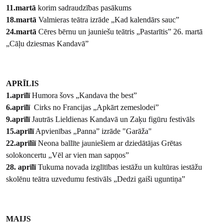
11.martā
korim sadraudzības pasākums
18.martā
Valmieras teātra izrāde „Kad kalendārs sauc”
24.martā
Cēres bērnu un jauniešu teātris „Pastarītis” 26. martā
„Cāļu dziesmas Kandavā”
APRĪLIS
1.aprīlī
Humora šovs „Kandava the best”
6.aprīlī
Cirks no Francijas „Apkārt zemeslodei”
9.aprīlī
Jautrās Lieldienas Kandavā un Zaķu figūru festivāls
15.aprīlī
Apvienības „Panna” izrāde "Garāža"
22.aprīliī
Neona ballīte jauniešiem ar dziedātājas Grētas
solokoncertu „Vēl ar vien man sapņos”
28. aprīlī
Tukuma novada izglītības iestāžu un kultūras iestāžu
skolēnu teātra uzvedumu festivāls „Dedzi gaiši uguntiņa”
MAIJS