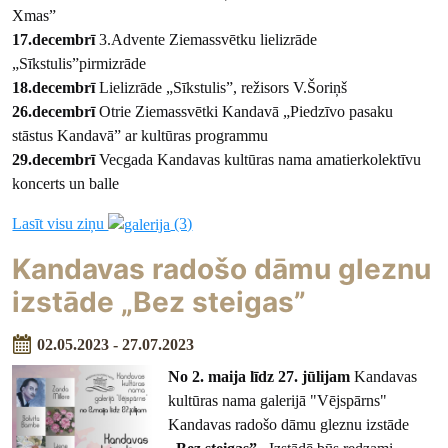
Xmas”
17.decembrī
3.Advente Ziemassvētku lielizrāde
„Sīkstulis”pirmizrāde
18.decembrī
Lielizrāde „Sīkstulis”, režisors V.Šoriņš
26.decembrī
Otrie Ziemassvētki Kandavā „Piedzīvo pasaku
stāstus Kandavā” ar kultūras programmu
29.decembrī
Vecgada Kandavas kultūras nama amatierkolektīvu
koncerts un balle
Lasīt visu ziņu
(3)
Kandavas radošo dāmu gleznu
izstāde „Bez steigas”
02.05.2023 - 27.07.2023
No 2. maija līdz 27. jūlijam
Kandavas
kultūras nama galerijā "Vējspārns"
Kandavas radošo dāmu gleznu izstāde