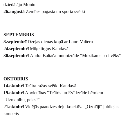
dziedātāju Montu
26.augustā
Zemītes pagasta un sporta svētki
SEPTEMBRIS
8.septembrī
Dzejas dienas kopā ar Lauri Valteru
24.septembrī
Miķeļtirgus Kandavā
30.septembrī
Andra Baltača monoizrāde "Muzikants ir cilvēks"
OKTOBRIS
14.oktobrī
Teātra ražas svētki Kandavā
19.oktobrī
Apvienības "Teātris un Es" izrāde bērniem
"Uzmanību, peles!"
21.oktobrī
Vidējās paaudzes deju kolektīva „Ozolāji” jubilejas
koncerts