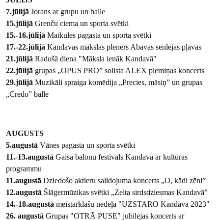
7.jūlijā
Jorans ar grupu un balle
15.jūlijā
Grenču ciema un sporta svētki
15.-16.jūlijā
Matkules pagasta un sporta svētki
17.-22.jūlijā
Kandavas mākslas plenērs Abavas senlejas pļavās
21.jūlijā
Radošā diena "Māksla ienāk Kandavā"
22.jūlijā
grupas „OPUS PRO” solista ALEX piemiņas koncerts
29.jūlijā
Muzikāli spraiga komēdija „Precies, māsiņ” un grupas
„Credo” balle
AUGUSTS
5.augustā
Vānes pagasta un sporta svētki
11.-13.augustā
Gaisa balonu festivāls Kandavā ar kultūras
programmu
11.augustā
Dziedošo aktieru salidojuma koncerts „O, kādi zēni”
12.augustā
Šlāgermūzikas svētki „Zelta sirdsdziesmas Kandavā”
14.-18.augustā
meistarklašu nedēļa "UZSTARO Kandavā 2023"
26. augustā
Grupas "OTRĀ PUSE" jubilejas koncerts ar