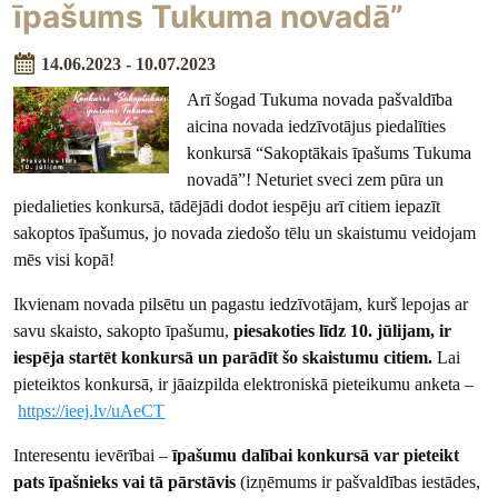
īpašums Tukuma novadā”
14.06.2023 - 10.07.2023
Arī šogad Tukuma novada pašvaldība
aicina novada iedzīvotājus piedalīties
konkursā “Sakoptākais īpašums Tukuma
novadā”! Neturiet sveci zem pūra un
piedalieties konkursā, tādējādi dodot iespēju arī citiem iepazīt
sakoptos īpašumus, jo novada ziedošo tēlu un skaistumu veidojam
mēs visi kopā!
Ikvienam novada pilsētu un pagastu iedzīvotājam, kurš lepojas ar
savu skaisto, sakopto īpašumu,
piesakoties līdz 10. jūlijam, ir
iespēja startēt konkursā un parādīt šo skaistumu citiem.
Lai
pieteiktos konkursā, ir jāaizpilda elektroniskā pieteikumu anketa –
https://ieej.lv/uAeCT
Interesentu ievērībai –
īpašumu dalībai konkursā var pieteikt
pats īpašnieks vai tā pārstāvis
(izņēmums ir pašvaldības iestādes,