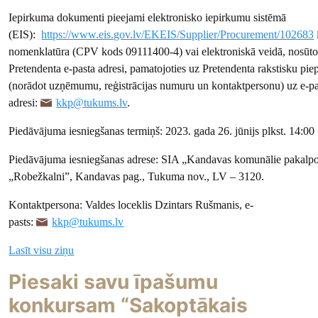
Iepirkuma dokumenti pieejami elektronisko iepirkumu sistēmā
(EIS):
https://www.eis.gov.lv/EKEIS/Supplier/Procurement/102683
nomenklatūra (CPV kods 09111400-4) vai elektroniskā veidā, nosūto
Pretendenta e-pasta adresi, pamatojoties uz Pretendenta rakstisku pie
(norādot uzņēmumu, reģistrācijas numuru un kontaktpersonu) uz e-pa
adresi:
kkp@tukums.lv
.
Piedāvājuma iesniegšanas termiņš: 2023. gada 26. jūnijs plkst. 14:00
Piedāvājuma iesniegšanas adrese: SIA „Kandavas komunālie pakalp
„Robežkalni”, Kandavas pag., Tukuma nov., LV – 3120.
Kontaktpersona: Valdes loceklis Dzintars Rušmanis, e-
pasts:
kkp@tukums.lv
Lasīt visu ziņu
Piesaki savu īpašumu
konkursam “Sakoptākais