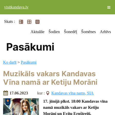
visitkandava.lv
Skats :
Aktuālie
Šodien
Šonedēļ
Šomēnes
Arhīvs
Pasākumi
Ko darīt
>
Pasākumi
Muzikāls vakars Kandavas
Vīna namā ar Ketiju Morāni
17.06.2023
kur :
Kandavas vīna nams, SIA
17. jūnijā plkst. 18:00 Kandavas vīna
namā muzikāls vakars ar Ketiju
Morāni un Evitu Ernštreiti.