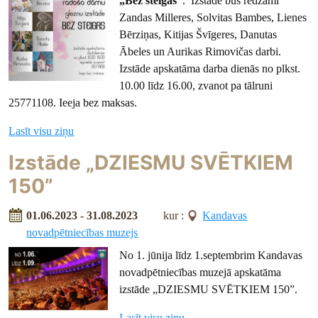
„Bez steigas”
. Izstādē būs redzami
Zandas Milleres, Solvitas Bambes, Lienes
Bērziņas, Kitijas Švīgeres, Danutas
Ābeles un Aurikas Rimovičas darbi.
Izstāde apskatāma darba dienās no plkst.
10.00 līdz 16.00, zvanot pa tālruni
25771108. Ieeja bez maksas.
Lasīt visu ziņu
Izstāde „DZIESMU SVĒTKIEM
150”
01.06.2023 - 31.08.2023
kur :
Kandavas
novadpētniecības muzejs
No 1. jūnija līdz 1.septembrim Kandavas
novadpētniecības muzejā apskatāma
izstāde „DZIESMU SVĒTKIEM 150”.
Lasīt visu ziņu