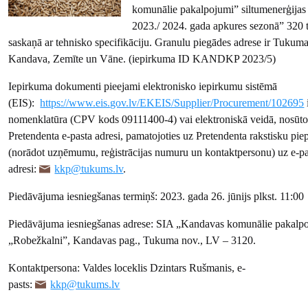
komunālie pakalpojumi” siltumenerģijas
2023./ 2024. gada apkures sezonā” 320 
saskaņā ar tehnisko specifikāciju. Granulu piegādes adrese ir Tukuma
Kandava, Zemīte un Vāne. (iepirkuma ID KANDKP 2023/5)
Iepirkuma dokumenti pieejami elektronisko iepirkumu sistēmā
(EIS):
https://www.eis.gov.lv/EKEIS/Supplier/Procurement/102695
nomenklatūra (CPV kods 09111400-4) vai elektroniskā veidā, nosūto
Pretendenta e-pasta adresi, pamatojoties uz Pretendenta rakstisku pie
(norādot uzņēmumu, reģistrācijas numuru un kontaktpersonu) uz e-pa
adresi:
kkp@tukums.lv
.
Piedāvājuma iesniegšanas termiņš: 2023. gada 26. jūnijs plkst. 11:00
Piedāvājuma iesniegšanas adrese: SIA „Kandavas komunālie pakalp
„Robežkalni”, Kandavas pag., Tukuma nov., LV – 3120.
Kontaktpersona: Valdes loceklis Dzintars Rušmanis, e-
pasts:
kkp@tukums.lv