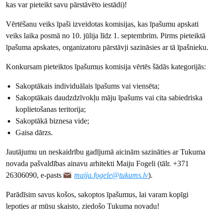
kas var pieteikt savu pārstāvēto iestādi)!
Vērtēšanu veiks īpaši izveidotas komisijas, kas īpašumu apskati
veiks laika posmā no 10. jūlija līdz 1. septembrim. Pirms pieteiktā
īpašuma apskates, organizatoru pārstāvji sazināsies ar tā īpašnieku.
Konkursam pieteiktos īpašumus komisija vērtēs šādās kategorijās:
Sakoptākais individuālais īpašums vai viensēta;
Sakoptākais daudzdzīvokļu māju īpašums vai cita sabiedriska
koplietošanas teritorija;
Sakoptākā biznesa vide;
Gaisa dārzs.
Jautājumu un neskaidrību gadījumā aicinām sazināties ar Tukuma
novada pašvaldības ainavu arhitekti Maiju Fogeli (tālr. +371
26306090, e-pasts
maija.fogele@tukums.lv
).
Parādīsim savus košos, sakoptos īpašumus, lai varam kopīgi
lepoties ar mūsu skaisto, ziedošo Tukuma novadu!