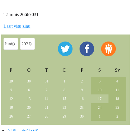
Tālrunis 26667031
Lasīt visu ziņu
P
O
T
C
P
S
Sv
29
30
31
1
2
3
4
5
6
7
8
9
10
11
12
13
14
15
16
17
18
19
20
21
22
23
24
25
26
27
28
29
30
1
2
Aktīva atpūta (6)