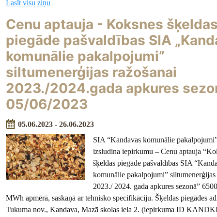
Lasīt visu ziņu
Cenu aptauja - Koksnes šķelda
piegāde pašvaldības SIA „Kand
komunālie pakalpojumi”
siltumenerģijas ražošanai
2023./2024.gada apkures sezo
05/06/2023
05.06.2023 - 26.06.2023
SIA “Kandavas komunālie pakalpojumi
izsludina iepirkumu – Cenu aptauja “Ko
šķeldas piegāde pašvaldības SIA “Kand
komunālie pakalpojumi” siltumenerģijas
2023./ 2024. gada apkures sezonā” 650
MWh apmērā, saskaņā ar tehnisko specifikāciju. Šķeldas piegādes adr
Tukuma nov., Kandava, Mazā skolas iela 2. (iepirkuma ID KANDK