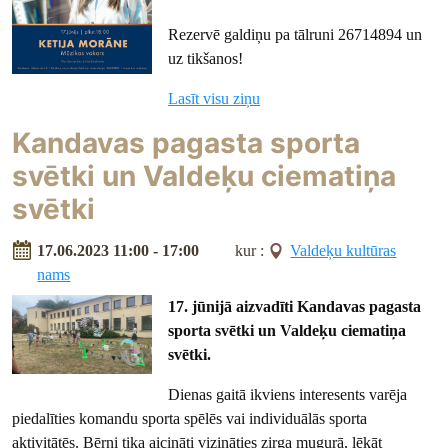
Rezervē galdiņu pa tālruni
26714894 un
uz tikšanos!
Lasīt visu ziņu
Kandavas pagasta sporta
svētki un Valdeķu ciematiņa
svētki
17.06.2023 11:00 - 17:00
kur :
Valdeķu kultūras
nams
17. jūnijā aizvadīti Kandavas pagasta
sporta svētki un Valdeķu ciematiņa
svētki.
Dienas gaitā ikviens interesents varēja
piedalīties komandu sporta spēlēs vai individuālās sporta
aktivitātēs. Bērni tika aicināti vizināties zirga mugurā, lēkāt