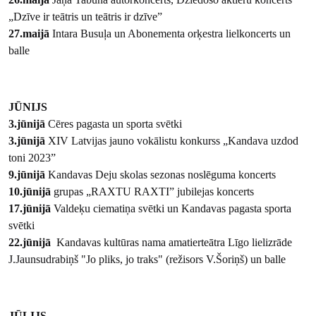
„Dzīve ir teātris un teātris ir dzīve”
27.maijā
Intara Busuļa un Abonementa orķestra lielkoncerts un
balle
JŪNIJS
3.jūnijā
Cēres pagasta un sporta svētki
3.jūnijā
XIV Latvijas jauno vokālistu konkurss „Kandava uzdod
toni 2023”
9.jūnijā
Kandavas Deju skolas sezonas noslēguma koncerts
10.jūnijā
grupas „RAXTU RAXTI” jubilejas koncerts
17.jūnijā
Valdeķu ciematiņa svētki un Kandavas pagasta sporta
svētki
22.jūnijā
Kandavas kultūras nama amatierteātra Līgo lielizrāde
J.Jaunsudrabiņš "Jo pliks, jo traks" (režisors V.Šoriņš) un balle
JŪLIJS