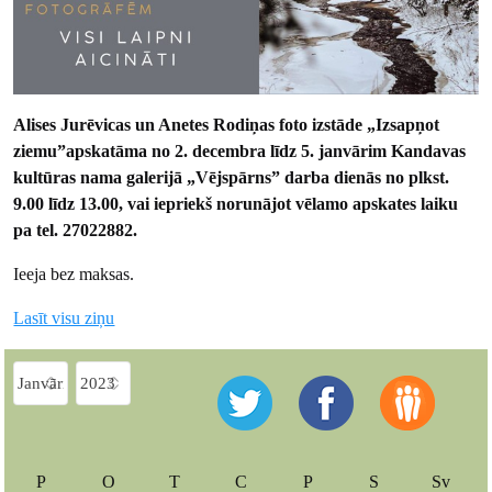
Alises Jurēvicas un Anetes Rodiņas foto izstāde „Izsapņot
ziemu”
apskatāma no 2. decembra līdz 5. janvārim Kandavas
kultūras nama galerijā „Vējspārns” darba dienās no plkst.
9.00 līdz 13.00, vai iepriekš norunājot vēlamo apskates laiku
pa tel. 27022882.
Ieeja bez maksas.
Lasīt visu ziņu
P
O
T
C
P
S
Sv