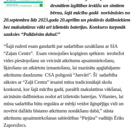
desmitiem izglītības iestāžu un simtiem
bērnu, šajā mācību gadā norisināsies no
20.septembra līdz 2023.gada 20.aprīlim un piedāvās dalībniekiem
bez makulatūras vākt arī izlietotās baterijas. Konkurss turpmāk
sauksies “Palīdzēsim dabai!”
“Šajā rudenī esam gandarīti par sadarbības uzsākšanu ar SIA
“Zaļais Centrs”. Esam vienojušies kopīgiem spēkiem ierobežot
vides piesārņošanu un veicināt atkritumu apsaimniekošanu,
šķirošanu un atkārtotu izmantošanu, lai mazinātu apglabājamo
atkritumu daudzumu CSA poligonā “Janvāri”. Šī sadarbība
sāksies ar “Zaļā Centra” iesaisti mūsu tradicionālajā skolu
konkursā, kur šajā mācību gadā, paralēli makulatūras vākšanai,
aicināsim dalībniekus nodot arī izlietotās baterijas. Vēlamies, lai
mūsu sadarbība būtu regulāra ar mērķi veidot ilgtspējīgu vidi un
novērst dažādu bīstamo atkritumu nonākšanu dabā,” stāsta
atkritumu apsaimniekošanas sabiedrības “Piejūra” vadītājs Ēriks
Zaporožecs.