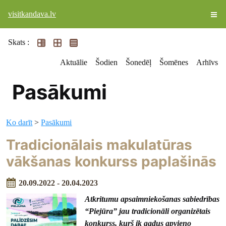
visitkandava.lv
Skats :
Aktuālie
Šodien
Šonedēļ
Šomēnes
Arhīvs
Pasākumi
Ko darīt
>
Pasākumi
Tradicionālais makulatūras
vākšanas konkurss paplašinās
20.09.2022 - 20.04.2023
Atkritumu apsaimniekošanas sabiedrības
“Piejūra” jau tradicionāli organizētais
konkurss, kurš ik gadus apvieno