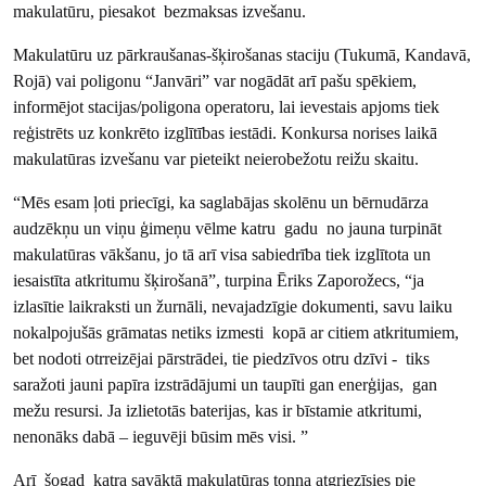
makulatūru, piesakot bezmaksas izvešanu.
Makulatūru uz pārkraušanas-šķirošanas staciju (Tukumā, Kandavā,
Rojā) vai poligonu “Janvāri” var nogādāt arī pašu spēkiem,
informējot stacijas/poligona operatoru, lai ievestais apjoms tiek
reģistrēts uz konkrēto izglītības iestādi. Konkursa norises laikā
makulatūras izvešanu var pieteikt neierobežotu reižu skaitu.
“Mēs esam ļoti priecīgi, ka saglabājas skolēnu un bērnudārza
audzēkņu un viņu ģimeņu vēlme katru gadu no jauna turpināt
makulatūras vākšanu, jo tā arī visa sabiedrība tiek izglītota un
iesaistīta atkritumu šķirošanā”, turpina Ēriks Zaporožecs, “ja
izlasītie laikraksti un žurnāli, nevajadzīgie dokumenti, savu laiku
nokalpojušās grāmatas netiks izmesti kopā ar citiem atkritumiem,
bet nodoti otrreizējai pārstrādei, tie piedzīvos otru dzīvi - tiks
saražoti jauni papīra izstrādājumi un taupīti gan enerģijas, gan
mežu resursi. Ja izlietotās baterijas, kas ir bīstamie atkritumi,
nenonāks dabā – ieguvēji būsim mēs visi. ”
Arī šogad katra savāktā makulatūras tonna atgriezīsies pie