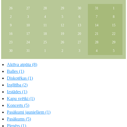
26
27
28
29
30
31
1
2
3
4
5
6
7
8
9
10
11
12
13
14
15
16
17
18
19
20
21
22
23
24
25
26
27
28
29
30
31
1
2
3
4
5
Aktīva atpūta (8)
Balles (1)
Diskotēkas (1)
Izglītība (2)
Izstādes (1)
Kapu svētki (1)
Koncerts (5)
Pasākumi jauniešiem (1)
Pasākums (5)
Plenērs (1)