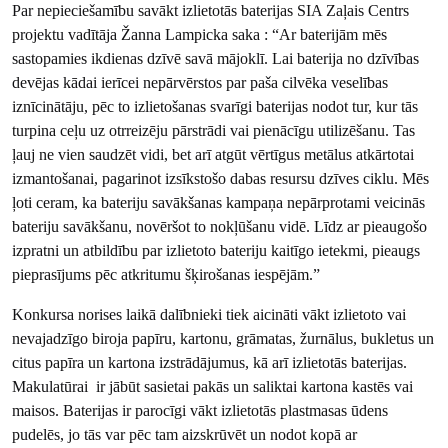
Par nepieciešamību savākt izlietotās baterijas SIA Zaļais Centrs
projektu vadītāja Žanna Lampicka saka : “Ar baterijām mēs
sastopamies ikdienas dzīvē savā mājoklī. Lai baterija no dzīvības
devējas kādai ierīcei nepārvērstos par paša cilvēka veselības
iznīcinātāju, pēc to izlietošanas svarīgi baterijas nodot tur, kur tās
turpina ceļu uz otrreizēju pārstrādi vai pienācīgu utilizēšanu. Tas
ļauj ne vien saudzēt vidi, bet arī atgūt vērtīgus metālus atkārtotai
izmantošanai, pagarinot izsīkstošo dabas resursu dzīves ciklu. Mēs
ļoti ceram, ka bateriju savākšanas kampaņa nepārprotami veicinās
bateriju savākšanu, novēršot to nokļūšanu vidē. Līdz ar pieaugošo
izpratni un atbildību par izlietoto bateriju kaitīgo ietekmi, pieaugs
pieprasījums pēc atkritumu šķirošanas iespējām.”
Konkursa norises laikā dalībnieki tiek aicināti vākt izlietoto vai
nevajadzīgo biroja papīru, kartonu, grāmatas, žurnālus, bukletus un
citus papīra un kartona izstrādājumus, kā arī izlietotās baterijas.
Makulatūrai ir jābūt sasietai pakās un saliktai kartona kastēs vai
maisos. Baterijas ir parocīgi vākt izlietotās plastmasas ūdens
pudelēs, jo tās var pēc tam aizskrūvēt un nodot kopā ar