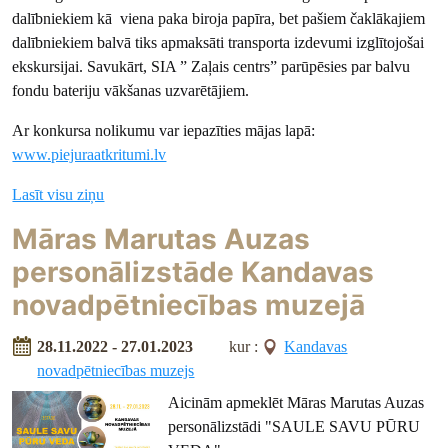
dalībniekiem kā viena paka biroja papīra, bet pašiem čaklākajiem
dalībniekiem balvā tiks apmaksāti transporta izdevumi izglītojošai
ekskursijai. Savukārt, SIA ” Zaļais centrs” parūpēsies par balvu
fondu bateriju vākšanas uzvarētājiem.
Ar konkursa nolikumu var iepazīties mājas lapā:
www.piejuraatkritumi.lv
Lasīt visu ziņu
Māras Marutas Auzas
personālizstāde Kandavas
novadpētniecības muzejā
28.11.2022 - 27.01.2023
kur :
Kandavas
novadpētniecības muzejs
Aicinām apmeklēt Māras Marutas Auzas
personālizstādi "SAULE SAVU PŪRU