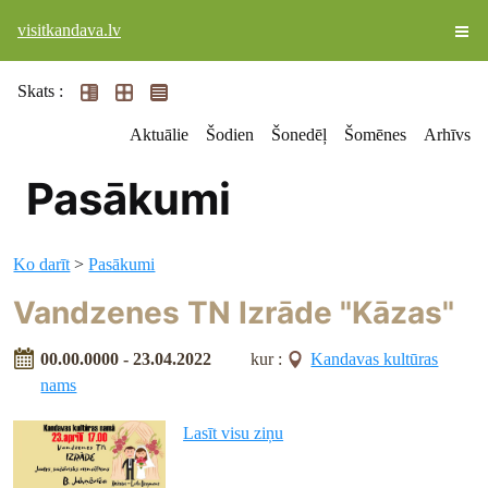
visitkandava.lv
Skats :
Aktuālie
Šodien
Šonedēļ
Šomēnes
Arhīvs
Pasākumi
Ko darīt
>
Pasākumi
Vandzenes TN Izrāde "Kāzas"
00.00.0000 - 23.04.2022
kur :
Kandavas kultūras
nams
Lasīt visu ziņu