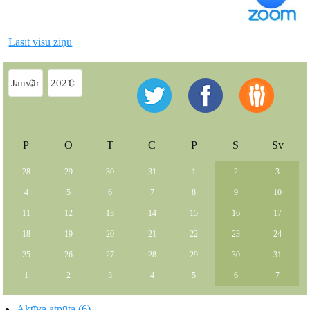
Lasīt visu ziņu
P
O
T
C
P
S
Sv
28
29
30
31
1
2
3
4
5
6
7
8
9
10
11
12
13
14
15
16
17
18
19
20
21
22
23
24
25
26
27
28
29
30
31
1
2
3
4
5
6
7
Aktīva atpūta (6)