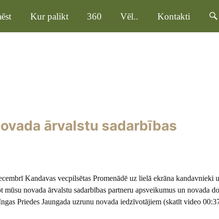
ēst
Kur palikt
360
Vēl..
Kontakti
novada ārvalstu sadarbības
cembrī Kandavas vecpilsētas Promenādē uz lielā ekrāna kandavnieki un
rot mūsu novada ārvalstu sadarbības partneru apsveikumus un novada d
 Ingas Priedes Jaungada uzrunu novada iedzīvotājiem (skatīt video 00:3