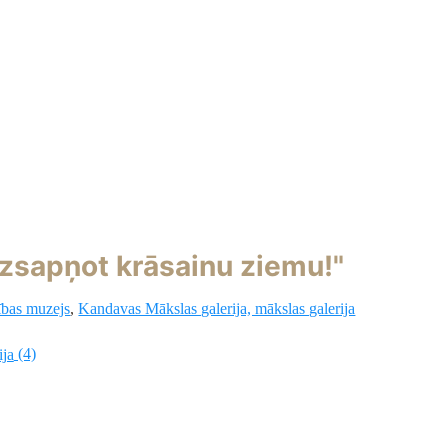
Izsapņot krāsainu ziemu!"
ības muzejs
,
Kandavas Mākslas galerija, mākslas galerija
(4)