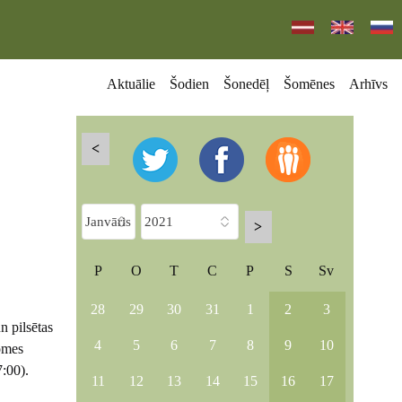
Aktuālie
Šodien
Šonedēļ
Šomēnes
Arhīvs
<
>
P
O
T
C
P
S
Sv
28
29
30
31
1
2
3
 pilsētas
4
5
6
7
8
9
10
omes
7:00).
11
12
13
14
15
16
17