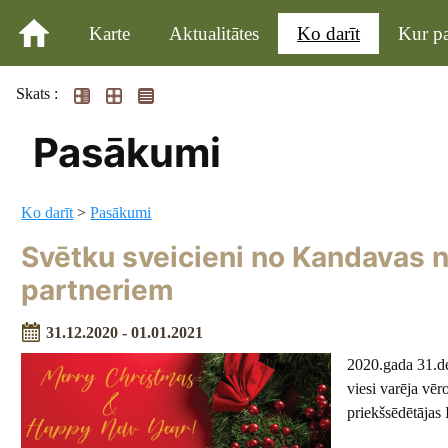
Karte
Aktualitātes
Ko darīt
Kur pa
Skats :
Pasākumi
Ko darīt
>
Pasākumi
Svētku sveicieni no Kandavas 
partneriem
31.12.2020 - 01.01.2021
2020.gada 31.de
viesi varēja vē
priekšsēdētājas