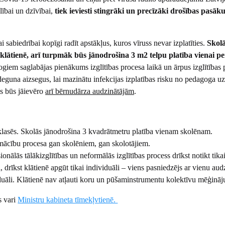
lībai un dzīvībai,
tiek ieviesti stingrāki un precīzāki drošības pasāk
ai sabiedrībai kopīgi radīt apstākļus, kuros vīruss nevar izplatīties.
Skolā
klātienē, arī turpmāk būs jānodrošina 3 m2 telpu platība vienai pe
giem saglabājas pienākums izglītības procesa laikā un ārpus izglītības 
deguna aizsegus, lai mazinātu infekcijas izplatības risku no pedagoga u
s būs jāievēro
arī bērnudārza audzinātājām
.
 klasēs. Skolās jānodrošina 3 kvadrātmetru platība vienam skolēnam.
 mācību procesa gan skolēniem, gan skolotājiem.
nālās tālākizglītības un neformālās izglītības process drīkst notikt tikai 
 drīkst klātienē apgūt tikai individuāli – viens pasniedzējs ar vienu aud
ividuāli. Klātienē nav atļauti koru un pūšaminstrumentu kolektīvu mēģināj
s vari
Ministru kabineta tīmekļvtienē.