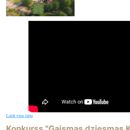
Lasīt visu ziņu
Konkurss "Gaismas dziesmas Ka