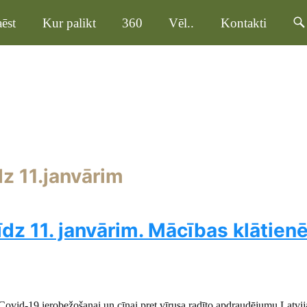
ēst
Kur palikt
360
Vēl..
Kontakti
dz 11.janvārim
īdz 11. janvārim. Mācības klātien
Covid-19 ierobežošanai un cīņai pret vīrusa radīto apdraudējumu Latvij