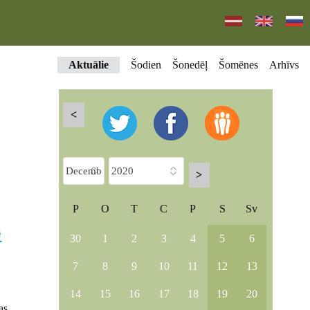
Aktuālie
Šodien
Šonedēļ
Šomēnes
Arhīvs
<
>
P
O
T
C
P
S
Sv
ē
30
1
2
3
4
5
6
7
8
9
10
11
12
13
14
15
16
17
18
19
20
as