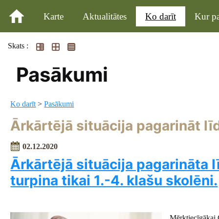
Karte
Aktualitātes
Ko darīt
Kur pa
Skats :
Pasākumi
Ko darīt
>
Pasākumi
Ārkārtējā situācija pagarināt lī
02.12.2020
Ārkārtējā situācija pagarināta l
turpina tikai 1.-4. klašu skolēni.
Mērķtiecīgākai 