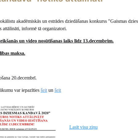
vokālistu akadēmiskās un estrādes dziedāšanas konkurss "Gaismas dzie
attālināti, informē tā organizatori.
teikšanās un video nosūtīšanas laiks līdz 13.decembrim.
lības maksa.
ošana 20.decembrī.
ikumu var iepazīties
šeit
un
šeit
Lasīt visu ziņu