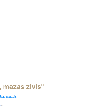
s, mazas zivis"
ības muzejs