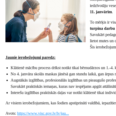
iedzīvotāju vese
11. janvārim
.
To mērķis ir vis
turpina darbu 
Savukārt pedago
lietot mutes un 
Šis ierobežojum
Jaunie ierobežojumi paredz:
Klātienē mācību process drīkst notikt tikai bērnudārzos un 1.-4.
No 4. janvāra skolās maskas jānēsā gan stundu laikā, gan ārpus
Augstākās izglītības, profesionālās izglītības un pieaugušo profesio
Savukārt praktiskās iemaņas, kuras nav iespējams apgūt attālināti,
Interešu izglītības praktiskās daļas var notikt klātienē tikai ind
Ar visiem ierobežojumiem, kas šodien apstiprināti valdībā, iepazītie
Avots:
https://www.visc.gov.lv/lv/jau...