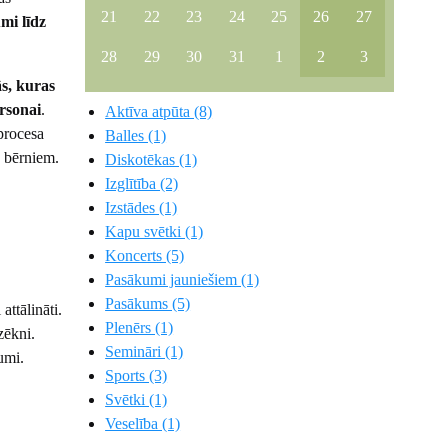
21
22
23
24
25
26
27
umi līdz
28
29
30
31
1
2
3
s, kuras
rsonai
.
Aktīva atpūta (8)
procesa
Balles (1)
z bērniem.
Diskotēkas (1)
Izglītība (2)
Izstādes (1)
Kapu svētki (1)
Koncerts (5)
Pasākumi jauniešiem (1)
Pasākums (5)
attālināti.
Plenērs (1)
zēkni.
Semināri (1)
umi.
Sports (3)
Svētki (1)
Veselība (1)