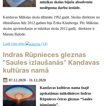
mūzikas skolas bijušo absolventu
noslēguma darbu izstāde.
Kandavas Mākslas skola dibināta 1992.gadā. Skolas direktore no
dibināšanas līdz 2012.gadam bija Ērika Klauberga. Pēc Mākslas
skolas apvienošanas ar mūzikas skolu 2012.gadā, direktore ir
Maruta Balode.
Lasīt visu ziņu
(14)
Indras Rūpnieces gleznas
“Saules izlaušanās” Kandavas
kultūras namā
07.12.2020 - 31.12.2020
Kandavas kultūras nama foajē
apskatāmas mākslinieces Indras
Rūpnieces četras gleznas “Saules
izlaušanās”.