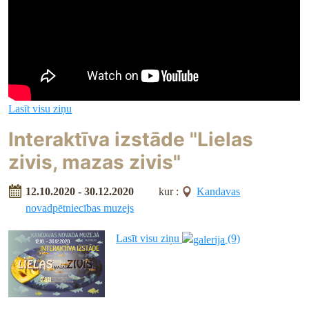
Lasīt visu ziņu
Interaktīva izstāde "Lielas
zivis, mazas zivis"
12.10.2020 - 30.12.2020
kur :
Kandavas
novadpētniecības muzejs
Lasīt visu ziņu
(9)