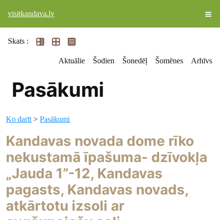
visitkandava.lv
Skats :
Aktuālie
Šodien
Šonedēļ
Šomēnes
Arhīvs
Pasākumi
Ko darīt
>
Pasākumi
Kandavas novada dome rīko
nekustamā īpašuma- dzīvokļa
„Jauda 1”-12, Kandavas
pagasts, Kandavas novads,
atkārtotu izsoli ar