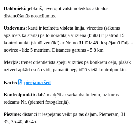
Dalībnieki:
jebkurš, ievērojot valstī noteiktos aktuālos
distancēšanās nosacījumus.
Uzdevums:
kartē ir iezīmēta
violeta
līnija, virzoties (sākums
apzīmēts kā starts) pa to norādītajā virzienā (bulta) ir jāatrod 15
kontrolpunkti (skatīt zemāk!) ar Nr. no
31
līdz
45
. Iespējamā līnijas
novirze - līdz 5 metriem. Distances garums - 5,8 km.
Mērķis:
trenēt orientierista spēju virzīties pa konkrētu ceļu, plašāk
uztvert apkārt esošo vidi, pamanīt negaidītā vietā kontrolpunktu.
Karte:
pieejama šeit
Kontrolpunkti:
dabā marķēti ar sarkanbaltu lentu, uz kuras
redzams Nr. (piemēri fotogalerijā).
Piezīme:
distanci ir iespējams veikt pa tās daļām. Piemēram, 31-
35, 35-40, 40-45.