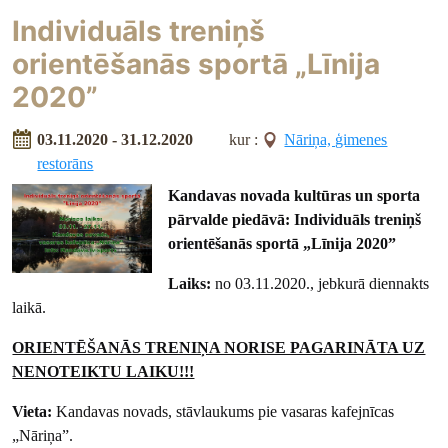
Individuāls treniņš
orientēšanās sportā „Līnija
2020”
03.11.2020 - 31.12.2020
kur :
Nāriņa, ģimenes
restorāns
Kandavas novada kultūras un sporta
pārvalde piedāvā:
Individuāls treniņš
orientēšanās sportā „Līnija 2020”
Laiks:
no 03.11.2020., jebkurā diennakts
laikā.
ORIENTĒŠANĀS TRENIŅA NORISE PAGARINĀTA UZ
NENOTEIKTU LAIKU!!!
Vieta:
Kandavas novads, stāvlaukums pie vasaras kafejnīcas
„Nāriņa”.