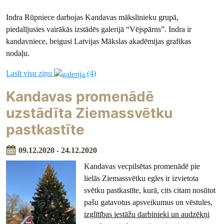
Indra Rūpniece darbojas Kandavas mākslinieku grupā,
piedalījusies vairākās izstādēs galerijā “Vējspārns”. Indra ir
kandavniece, beigusi Latvijas Mākslas akadēmijas grafikas
nodaļu.
Lasīt visu ziņu
(4)
Kandavas promenādē
uzstādīta Ziemassvētku
pastkastīte
09.12.2020 - 24.12.2020
Kandavas vecpilsētas promenādē pie
lielās Ziemassvētku egles ir izvietota
svētku pastkastīte, kurā, cits citam nosūtot
pašu gatavotus apsveikumus un vēstules,
izglītības iestāžu darbinieki un audzēkņi