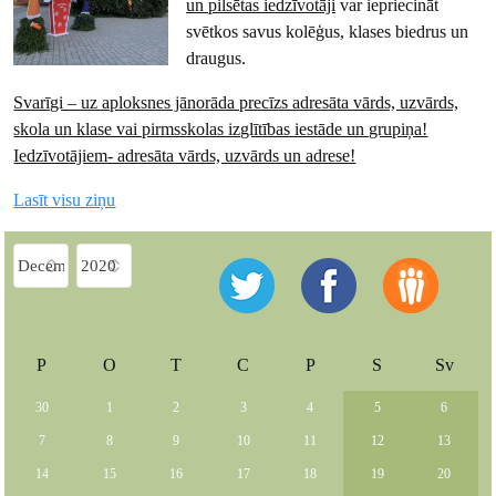
un pilsētas iedzīvotāji
var iepriecināt
svētkos savus kolēģus, klases biedrus un
draugus.
Svarīgi – uz aploksnes jānorāda precīzs adresāta vārds, uzvārds,
skola un klase vai pirmsskolas izglītības iestāde un grupiņa!
Iedzīvotājiem- adresāta vārds, uzvārds un adrese!
Lasīt visu ziņu
P
O
T
C
P
S
Sv
30
1
2
3
4
5
6
7
8
9
10
11
12
13
14
15
16
17
18
19
20