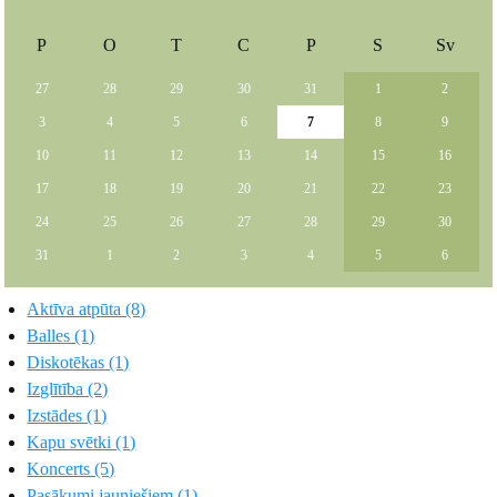
P
O
T
C
P
S
Sv
27
28
29
30
31
1
2
3
4
5
6
7
8
9
10
11
12
13
14
15
16
17
18
19
20
21
22
23
24
25
26
27
28
29
30
31
1
2
3
4
5
6
Aktīva atpūta (8)
Balles (1)
Diskotēkas (1)
Izglītība (2)
Izstādes (1)
Kapu svētki (1)
Koncerts (5)
Pasākumi jauniešiem (1)