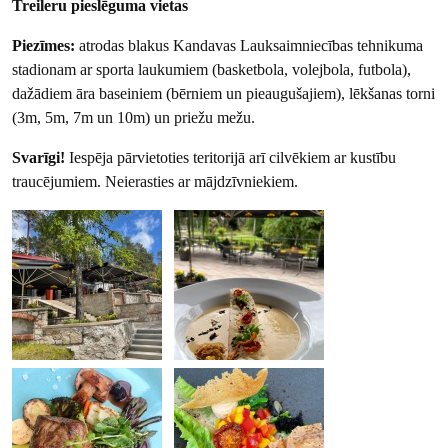
Treileru pieslēguma vietas
Piezīmes:
atrodas blakus Kandavas Lauksaimniecības tehnikuma
stadionam ar sporta laukumiem (basketbola, volejbola, futbola),
dažādiem āra baseiniem (bērniem un pieaugušajiem), lēkšanas torni
(3m, 5m, 7m un 10m) un priežu mežu.
Svarīgi!
Iespēja pārvietoties teritorijā arī cilvēkiem ar kustību
traucējumiem. Neierasties ar mājdzīvniekiem.