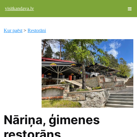
visitkandava.lv
Kur paēst
>
Restorāni
Nāriņa, ģimenes
restorāns