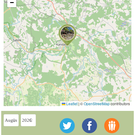
−
Leaflet
|
©
OpenStreetMap
contributors