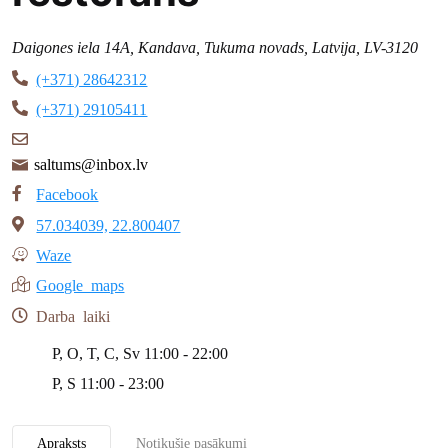
Daigones iela 14A, Kandava, Tukuma novads, Latvija, LV-3120
(+371) 28642312
(+371) 29105411
saltums@inbox.lv
Facebook
57.034039, 22.800407
Waze
Google maps
Darba laiki
P, O, T, C, Sv
11:00 - 22:00
P, S
11:00 - 23:00
Apraksts
Notikušie pasākumi