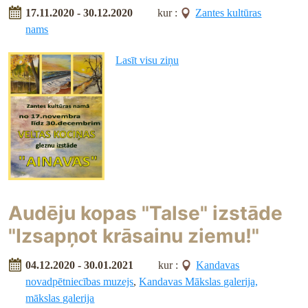
17.11.2020 - 30.12.2020
kur :
Zantes kultūras
nams
Lasīt visu ziņu
Audēju kopas "Talse" izstāde
"Izsapņot krāsainu ziemu!"
04.12.2020 - 30.01.2021
kur :
Kandavas
novadpētniecības muzejs
,
Kandavas Mākslas galerija,
mākslas galerija