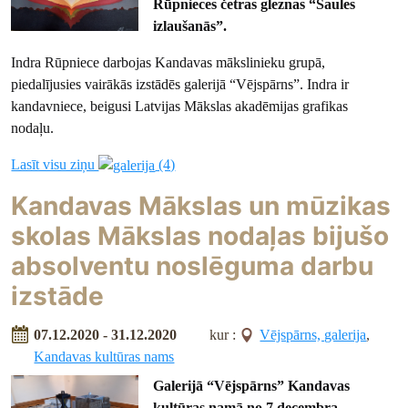
Rūpnieces četras gleznas “Saules
izlaušanās”.
Indra Rūpniece darbojas Kandavas mākslinieku grupā,
piedalījusies vairākās izstādēs galerijā “Vējspārns”. Indra ir
kandavniece, beigusi Latvijas Mākslas akadēmijas grafikas
nodaļu.
Lasīt visu ziņu
(4)
Kandavas Mākslas un mūzikas
skolas Mākslas nodaļas bijušo
absolventu noslēguma darbu
izstāde
07.12.2020 - 31.12.2020
kur :
Vējspārns, galerija
,
Kandavas kultūras nams
Galerijā “Vējspārns” Kandavas
kultūras namā no 7.decembra