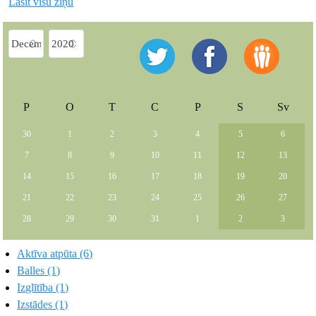
Lasīt visu ziņu
P
O
T
C
P
S
Sv
30
1
2
3
4
5
6
7
8
9
10
11
12
13
14
15
16
17
18
19
20
21
22
23
24
25
26
27
28
29
30
31
1
2
3
Aktīva atpūta (6)
Balles (1)
Izglītība (1)
Izstādes (1)