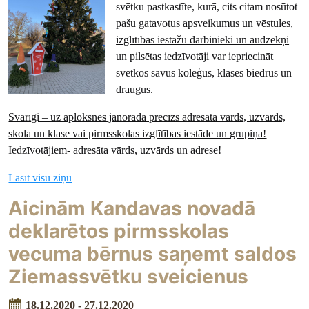
svētku pastkastīte, kurā, cits citam nosūtot
pašu gatavotus apsveikumus un vēstules,
izglītības iestāžu darbinieki un audzēkņi
un pilsētas iedzīvotāji
var iepriecināt
svētkos savus kolēģus, klases biedrus un
draugus.
Svarīgi – uz aploksnes jānorāda precīzs adresāta vārds, uzvārds,
skola un klase vai pirmsskolas izglītības iestāde un grupiņa!
Iedzīvotājiem- adresāta vārds, uzvārds un adrese!
Lasīt visu ziņu
Aicinām Kandavas novadā
deklarētos pirmsskolas
vecuma bērnus saņemt saldos
Ziemassvētku sveicienus
18.12.2020 - 27.12.2020