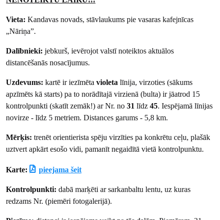
Vieta:
Kandavas novads, stāvlaukums pie vasaras kafejnīcas
„Nāriņa”.
Dalībnieki:
jebkurš, ievērojot valstī noteiktos aktuālos
distancēšanās nosacījumus.
Uzdevums:
kartē ir iezīmēta
violeta
līnija, virzoties (sākums
apzīmēts kā starts) pa to norādītajā virzienā (bulta) ir jāatrod 15
kontrolpunkti (skatīt zemāk!) ar Nr. no
31
līdz
45
. Iespējamā līnijas
novirze - līdz 5 metriem. Distances garums - 5,8 km.
Mērķis:
trenēt orientierista spēju virzīties pa konkrētu ceļu, plašāk
uztvert apkārt esošo vidi, pamanīt negaidītā vietā kontrolpunktu.
Karte:
pieejama šeit
Kontrolpunkti:
dabā marķēti ar sarkanbaltu lentu, uz kuras
redzams Nr. (piemēri fotogalerijā).