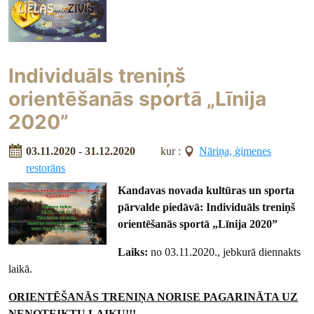
Individuāls treniņš
orientēšanās sportā „Līnija
2020”
03.11.2020 - 31.12.2020
kur :
Nāriņa, ģimenes
restorāns
Kandavas novada kultūras un sporta
pārvalde piedāvā:
Individuāls treniņš
orientēšanās sportā „Līnija 2020”
Laiks:
no 03.11.2020., jebkurā diennakts
laikā.
ORIENTĒŠANĀS TRENIŅA NORISE PAGARINĀTA UZ
NENOTEIKTU LAIKU!!!