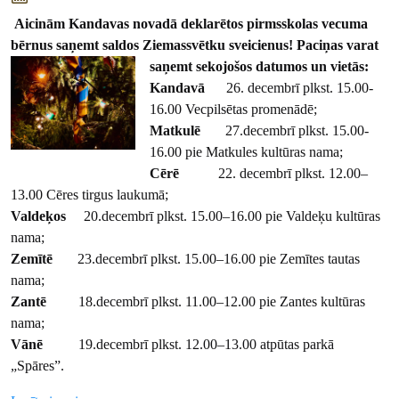
Aicinām Kandavas novadā deklarētos pirmsskolas vecuma
bērnus saņemt saldos Ziemassvētku sveicienus! Paciņas varat
saņemt sekojošos datumos un vietās:
Kandavā
26. decembrī plkst. 15.00-
16.00 Vecpilsētas promenādē;
Matkulē
27.decembrī plkst. 15.00-
16.00 pie Matkules kultūras nama;
Cērē
22. decembrī plkst. 12.00–
13.00 Cēres tirgus laukumā;
Valdeķos
20.decembrī plkst. 15.00–16.00 pie Valdeķu kultūras
nama;
Zemītē
23.decembrī plkst. 15.00–16.00 pie Zemītes tautas
nama;
Zantē
18.decembrī plkst. 11.00–12.00 pie Zantes kultūras
nama;
Vānē
19.decembrī plkst. 12.00–13.00 atpūtas parkā
„Spāres”.