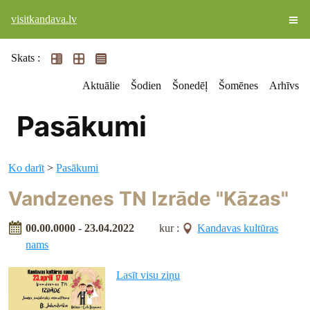
visitkandava.lv
Skats :
Aktuālie
Šodien
Šonedēļ
Šomēnes
Arhīvs
Pasākumi
Ko darīt
>
Pasākumi
Vandzenes TN Izrāde "Kāzas"
00.00.0000 - 23.04.2022
kur :
Kandavas kultūras
nams
Lasīt visu ziņu