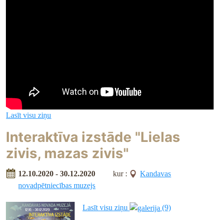
Lasīt visu ziņu
Interaktīva izstāde "Lielas
zivis, mazas zivis"
12.10.2020 - 30.12.2020
kur :
Kandavas
novadpētniecības muzejs
Lasīt visu ziņu
(9)