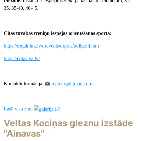
Piezīme:
distanci ir iespējams veikt pa tās daļām. Piemēram, 31-
35, 35-40, 40-45.
Citas tuvākās treniņu iespējas orientēšanās sportā:
https://rogaining.lv/qrevents/qrpols/poligoni.htm
https://coksilva.lv/
Kontaktinformācija:
uvecins@gmail.com
Lasīt visu ziņu
(2)
Veltas Kociņas gleznu izstāde
"Ainavas"