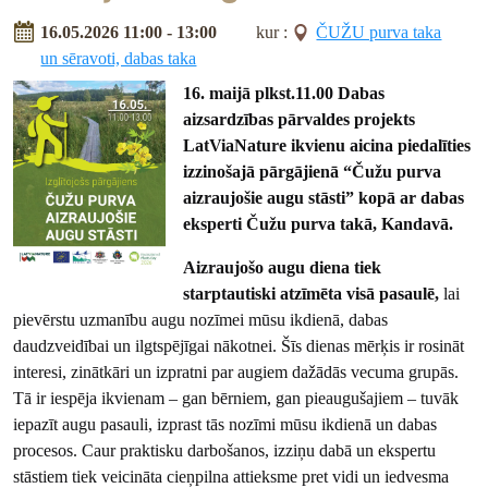
16.05.2026 11:00 - 13:00
kur :
ČUŽU purva taka
un sēravoti, dabas taka
16. maijā plkst.11.00 Dabas
aizsardzības pārvaldes projekts
LatViaNature ikvienu aicina piedalīties
izzinošajā pārgājienā “Čužu purva
aizraujošie augu stāsti” kopā ar dabas
eksperti Čužu purva takā, Kandavā.
Aizraujošo augu diena tiek
starptautiski atzīmēta visā pasaulē,
lai
pievērstu uzmanību augu nozīmei mūsu ikdienā, dabas
daudzveidībai un ilgtspējīgai nākotnei. Šīs dienas mērķis ir rosināt
interesi, zinātkāri un izpratni par augiem dažādās vecuma grupās.
Tā ir iespēja ikvienam – gan bērniem, gan pieaugušajiem – tuvāk
iepazīt augu pasauli, izprast tās nozīmi mūsu ikdienā un dabas
procesos. Caur praktisku darbošanos, izziņu dabā un ekspertu
stāstiem tiek veicināta cieņpilna attieksme pret vidi un iedvesma