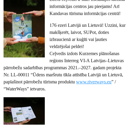
informācijas centros jau pieejams! Arī
Kandavas tūrisma informācijas centrā!
176 ezeri Latvijā un Lietuvā! Uzzini, kur
makšķerēt, laivot, SUPot, doties
izbraucienā ar kuģīti vai ļauties
veldzējošai peldei!
Ceļvedis izdots Kurzemes plānošanas
reģions Interreg VI-A Latvijas–Lietuvas
pārrobežu sadarbības programmas 2021.–2027. gadam projekta
Nr. LL-00011 “Ūdens maršrutu tīkla attīstība Latvijā un Lietuvā,
paplašinot pārrobežu tūrisma produktu
www.riverways.eu
” /
“WaterWays” ietvaros.