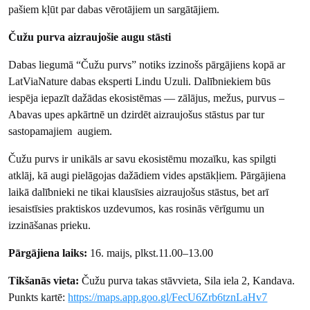
pašiem kļūt par dabas vērotājiem un sargātājiem.
Čužu purva aizraujošie augu stāsti
Dabas liegumā “Čužu purvs” notiks izzinošs pārgājiens kopā ar
LatViaNature dabas eksperti Lindu Uzuli. Dalībniekiem būs
iespēja iepazīt dažādas ekosistēmas — zālājus, mežus, purvus –
Abavas upes apkārtnē un dzirdēt aizraujošus stāstus par tur
sastopamajiem augiem.
Čužu purvs ir unikāls ar savu ekosistēmu mozaīku, kas spilgti
atklāj, kā augi pielāgojas dažādiem vides apstākļiem. Pārgājiena
laikā dalībnieki ne tikai klausīsies aizraujošus stāstus, bet arī
iesaistīsies praktiskos uzdevumos, kas rosinās vērīgumu un
izzināšanas prieku.
Pārgājiena laiks:
16. maijs, plkst.11.00–13.00
Tikšanās vieta:
Čužu purva takas stāvvieta, Sila iela 2, Kandava.
Punkts kartē:
https://maps.app.goo.gl/FecU6Zrb6tznLaHv7