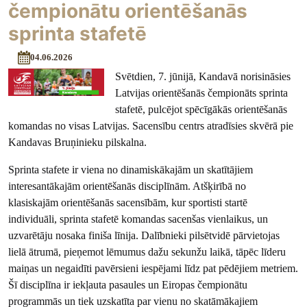
čempionātu orientēšanās
sprinta stafetē
04.06.2026
Svētdien, 7. jūnijā, Kandavā norisināsies
Latvijas orientēšanās čempionāts sprinta
stafetē, pulcējot spēcīgākās orientēšanās
komandas no visas Latvijas. Sacensību centrs atradīsies skvērā pie
Kandavas Bruņinieku pilskalna.
Sprinta stafete ir viena no dinamiskākajām un skatītājiem
interesantākajām orientēšanās disciplīnām. Atšķirībā no
klasiskajām orientēšanās sacensībām, kur sportisti startē
individuāli, sprinta stafetē komandas sacenšas vienlaikus, un
uzvarētāju nosaka finiša līnija. Dalībnieki pilsētvidē pārvietojas
lielā ātrumā, pieņemot lēmumus dažu sekunžu laikā, tāpēc līderu
maiņas un negaidīti pavērsieni iespējami līdz pat pēdējiem metriem.
Šī disciplīna ir iekļauta pasaules un Eiropas čempionātu
programmās un tiek uzskatīta par vienu no skatāmākajiem