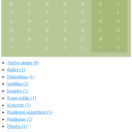
26
27
28
29
30
31
1
2
3
4
5
6
7
8
9
10
11
12
13
14
15
16
17
18
19
20
21
22
23
24
25
26
27
28
1
2
3
4
5
6
7
8
Aktīva atpūta (8)
Balles (1)
Diskotēkas (1)
Izglītība (2)
Izstādes (1)
Kapu svētki (1)
Koncerts (5)
Pasākumi jauniešiem (1)
Pasākums (5)
Plenērs (1)