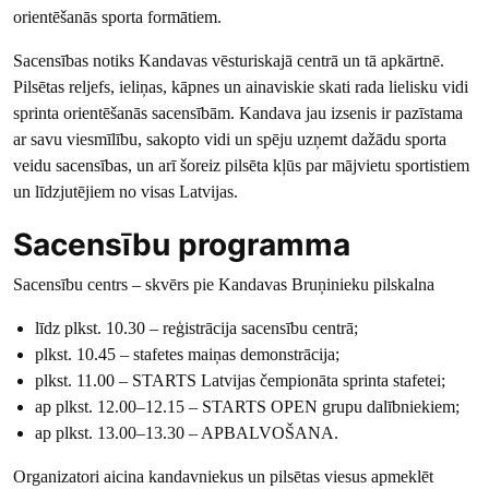
orientēšanās sporta formātiem.
Sacensības notiks Kandavas vēsturiskajā centrā un tā apkārtnē.
Pilsētas reljefs, ieliņas, kāpnes un ainaviskie skati rada lielisku vidi
sprinta orientēšanās sacensībām. Kandava jau izsenis ir pazīstama
ar savu viesmīlību, sakopto vidi un spēju uzņemt dažādu sporta
veidu sacensības, un arī šoreiz pilsēta kļūs par mājvietu sportistiem
un līdzjutējiem no visas Latvijas.
Sacensību programma
Sacensību centrs – skvērs pie Kandavas Bruņinieku pilskalna
līdz plkst. 10.30 – reģistrācija sacensību centrā;
plkst. 10.45 – stafetes maiņas demonstrācija;
plkst. 11.00 – STARTS Latvijas čempionāta sprinta stafetei;
ap plkst. 12.00–12.15 – STARTS OPEN grupu dalībniekiem;
ap plkst. 13.00–13.30 – APBALVOŠANA.
Organizatori aicina kandavniekus un pilsētas viesus apmeklēt