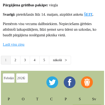
Pārgājiena grūtības pakāpe:
viegla
Svarīgi:
pieteikšanās līdz 14. maijam, aizpildot anketu
ŠEIT
.
Piemērots visu vecumu dalībniekiem. Nepieciešams ģērbties
atbilstoši laikapstākļiem, līdzi ņemot savu ūdeni un uzkodas, ko
baudīt pārgājiena noslēgumā piknika vietā.
Lasīt visu ziņu
1
2
3
4
5
nākošā
P
O
T
C
P
S
Sv