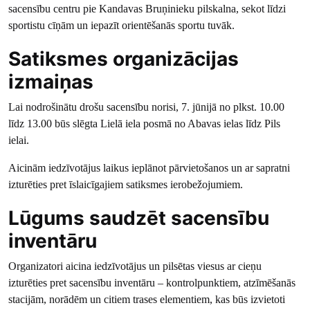
sacensību centru pie Kandavas Bruņinieku pilskalna, sekot līdzi
sportistu cīņām un iepazīt orientēšanās sportu tuvāk.
Satiksmes organizācijas
izmaiņas
Lai nodrošinātu drošu sacensību norisi, 7. jūnijā no plkst. 10.00
līdz 13.00 būs slēgta Lielā iela posmā no Abavas ielas līdz Pils
ielai.
Aicinām iedzīvotājus laikus ieplānot pārvietošanos un ar sapratni
izturēties pret īslaicīgajiem satiksmes ierobežojumiem.
Lūgums saudzēt sacensību
inventāru
Organizatori aicina iedzīvotājus un pilsētas viesus ar cieņu
izturēties pret sacensību inventāru – kontrolpunktiem, atzīmēšanās
stacijām, norādēm un citiem trases elementiem, kas būs izvietoti