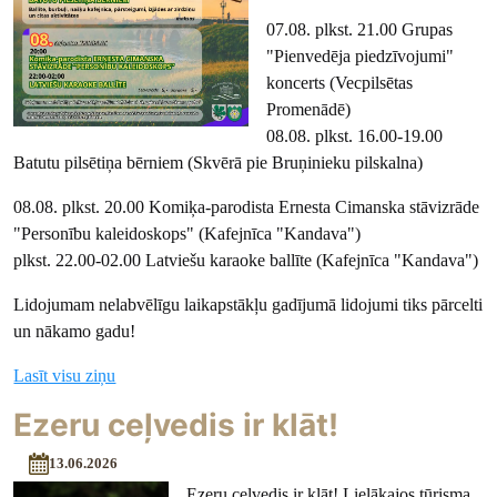
07.08. plkst. 21.00 Grupas
"Pienvedēja piedzīvojumi"
koncerts (Vecpilsētas
Promenādē)
08.08. plkst. 16.00-19.00
Batutu pilsētiņa bērniem (Skvērā pie Bruņinieku pilskalna)
08.08. plkst. 20.00 Komiķa-parodista Ernesta Cimanska stāvizrāde
"Personību kaleidoskops" (Kafejnīca "Kandava")
plkst. 22.00-02.00 Latviešu karaoke ballīte (Kafejnīca "Kandava")
Lidojumam nelabvēlīgu laikapstākļu gadījumā lidojumi tiks pārcelti
un nākamo gadu!
Lasīt visu ziņu
Ezeru ceļvedis ir klāt!
13.06.2026
Ezeru ceļvedis ir klāt! Lielākajos tūrisma