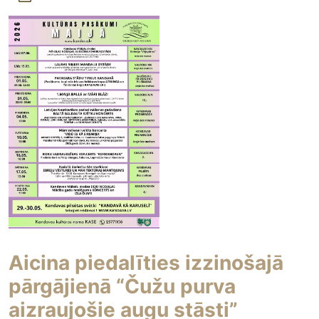
Aicina piedalīties izzinošajā
pārgājienā “Čužu purva
aizraujošie augu stāsti”