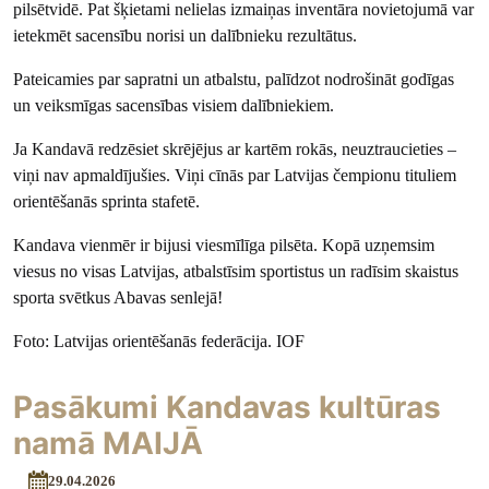
pilsētvidē. Pat šķietami nelielas izmaiņas inventāra novietojumā var
ietekmēt sacensību norisi un dalībnieku rezultātus.
Pateicamies par sapratni un atbalstu, palīdzot nodrošināt godīgas
un veiksmīgas sacensības visiem dalībniekiem.
Ja Kandavā redzēsiet skrējējus ar kartēm rokās, neuztraucieties –
viņi nav apmaldījušies. Viņi cīnās par Latvijas čempionu tituliem
orientēšanās sprinta stafetē.
Kandava vienmēr ir bijusi viesmīlīga pilsēta. Kopā uzņemsim
viesus no visas Latvijas, atbalstīsim sportistus un radīsim skaistus
sporta svētkus Abavas senlejā!
Foto: Latvijas orientēšanās federācija. IOF
Pasākumi Kandavas kultūras
namā MAIJĀ
29.04.2026