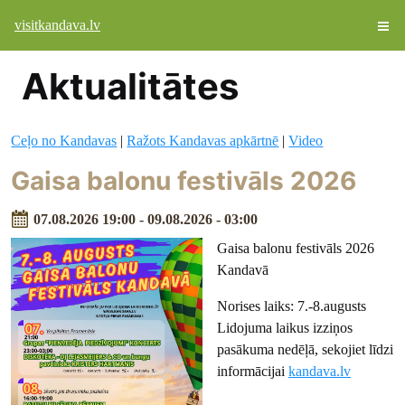
visitkandava.lv
Aktualitātes
Ceļo no Kandavas
|
Ražots Kandavas apkārtnē
|
Video
Gaisa balonu festivāls 2026
07.08.2026 19:00 - 09.08.2026 - 03:00
Gaisa balonu festivāls 2026
Kandavā
Norises laiks: 7.-8.augusts
Lidojuma laikus izziņos
pasākuma nedēļā, sekojiet līdzi
informācijai
kandava.lv