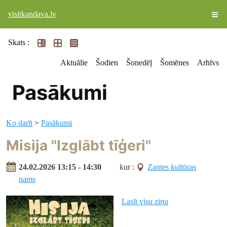
visitkandava.lv
Skats :
Aktuālie
Šodien
Šonedēļ
Šomēnes
Arhīvs
Pasākumi
Ko darīt
>
Pasākumi
Misija "Izglābt tīģeri"
24.02.2026 13:15 - 14:30
kur :
Zantes kultūras
nams
Lasīt visu ziņu