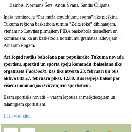
Bambis, Normuns Šērs, Andis Švāns, Sandis Čilipāns.
Īpaša nominācija “Par mūža ieguldījumu sportā” tiks piešķirta
Tukuma reģiona basketbola turnīra "Zelta roka" dibinātājam,
vienam no Latvijas pirmajiem FIBA basketbola tiesnešiem un
komisāriem, kā arī basketbola noteikumu grāmatas izdevējam –
Ainaram Pogam.
Arī šogad notiks balsošana par populārāko Tukuma novada
sportistu, sportisti un sporta spēļu komandu (balsošana tiks
organizēta
Facebook
), kas tiks atvērta 23. februārī un būs
aktīva līdz 27. februāra plkst. 12.00. Būs iespēja balsot par
visiem nominācijās izvirzītajiem sportistiem.
Esam sportisks novads – varam lepoties ar mērķtiecīgiem un
talantīgiem sportistiem!
Lasīt visu ziņu