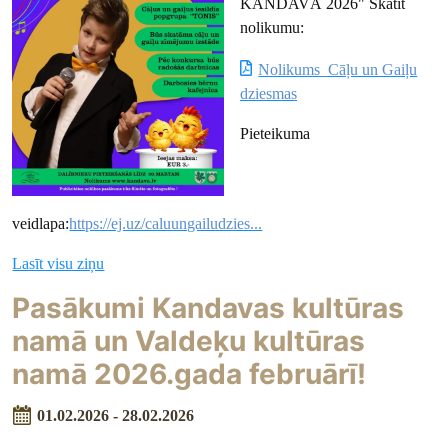
KANDAVĀ 2026" Skatīt
nolikumu:
Nolikums_Cāļu un Gaiļu
dziesmas
Pieteikuma
veidlapa:
https://ej.uz/caluungailudzies...
Lasīt visu ziņu
Pasākumi Kandavas kultūras
namā un Valdeķu kultūras
namā 2026.gada februārī!
01.02.2026 - 28.02.2026