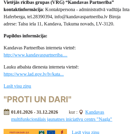
Vietējās rīcības grupas (VRG) “Kandavas Partnerība”
kontaktinformācija
: Kontaktpersona - administratīvā vadītāja Inta
Haferberga, tel.28390394, info@kandavaspartneriba.lv Biroja
adrese: Talsu iela 11, Kandava, Tukuma novads, LV-3120.
Papildus informācija:
Kandavas Partnerības interneta vietnē:
http://www.kandavaspartneriba....
Lauku atbalsta dienesta interneta vietnē:
https://www.lad.gov.lv/lv/kata...
Lasīt visu ziņu
"PROTI UN DARI"
01.01.2026 - 31.12.2026
kur :
Kandavas
multifunkcionālais jaunatnes iniciatīvu centrs "Nagla"
Lasīt visu ziņu