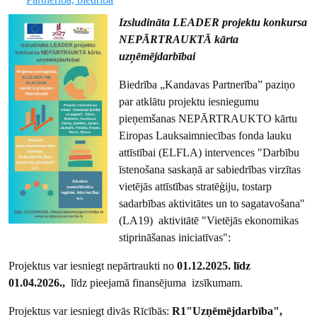
Izsludināta LEADER projektu konkursa
NEPĀRTRAUKTĀ kārta
uzņēmējdarbībai
Biedrība „Kandavas Partnerība” paziņo
par atklātu projektu iesniegumu
pieņemšanas NEPĀRTRAUKTO kārtu
Eiropas Lauksaimniecības fonda lauku
attīstībai (ELFLA) intervences "Darbību
īstenošana saskaņā ar sabiedrības virzītas
vietējās attīstības stratēģiju, tostarp
sadarbības aktivitātes un to sagatavošana"
(LA19) aktivitātē "Vietējās ekonomikas
stiprināšanas iniciatīvas":
Projektus var iesniegt nepārtraukti no
01.12.2025. līdz
01.04.2026.,
līdz pieejamā finansējuma izsīkumam.
Projektus var iesniegt divās Rīcībās:
R1"Uzņēmējdarbība",