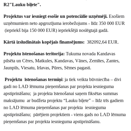
R2"Lauku biļete".
Projektus var iesniegt esošie un potenciālie uzņēmēji.
Esošiem
uzņēmumiem neto apgrozījuma ierobežojums - līdz 350 000 EUR
(iepriekš bija 150 000 EUR) iepriekšējā noslēgtajā gadā.
Kārtā izsludinātais kopējais finansējums:
382092,64 EUR.
Projektu īstenošanas teritorija:
Tukuma novada Kandavas
pilsēta un Cēres, Matkules, Kandavas, Vānes, Zemītes, Zantes,
Jaunpils, Viesatu, Irlavas, Pūres, Sēmes pagasti.
Projektu īstenošanas termiņi
: ja tiek veikta būvniecība – divi
gadi no LAD lēmuma pieņemšanas par projekta iesnieguma
apstiprināšanu; ja projekta īstenošanai saņem fiksētas summas
maksājumu ar budžeta projektu “Lauku biļete” – līdz trīs gadiem
no LAD lēmuma pieņemšanas par projekta iesnieguma
apstiprināšanu; pārējiem projektiem - viens gads no LAD lēmuma
pieņemšanas par projekta iesnieguma apstiprināšanu.