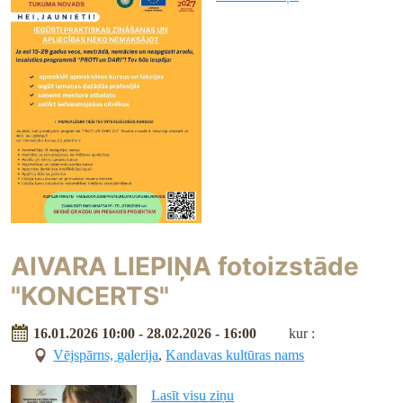
AIVARA LIEPIŅA fotoizstāde
"KONCERTS"
16.01.2026 10:00 - 28.02.2026 - 16:00
kur :
Vējspārns, galerija
,
Kandavas kultūras nams
Lasīt visu ziņu