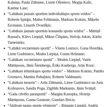
Kalniņa, Paula Zālmane, Lizete Ošeniece, Megija Kaže,
Katrine Lase;
“Labākais jaunais sportists individuālajos sporta veidos” –
Roberts Spirģis, Matīss Feldmanis, Markuss Kokins, Miķelis
Ercmanis, Linards Dvarišķis;
“Labākais jaunais sportists komandu sporta veidos” – Mārtiņš
Rasnačs, Klāvs Liepiņš, Mikus Čilipāns, Helvijs Joksts, Kārlis
Tamenieks;
“Labākā vecmeistaru sportā” – Vineta Lorence, Guna Horelika,
Liene Gudriniece, Modra Liepiņa, Gunta Helmane;
“Labākais vecmeistaru sportā” – Modris Liepiņš, Vairis
Mārtiņsons, Jānis Šteinbergs, Ēriks Kanbergs, Artis Roze;
“Labākais tehniskajos sporta veidos” – Markuss Kokins, Patriks
Gromovs, Martins Puhaļskis, Roberts Valdmanis;
“Labākais treneris” – Artis Zālmanis, Liene Gudriniece un Juris
Kožeurovs, Sandis Poga, Zigfrīds Markainis, Jānis Svitiņš;
“Gada cilvēks parasportā” – Margita Kanopka, Henrijs
Mārtiņsons, Gunta Gnutone, Gundars Bricis;
“Aktīvais tautas sporta vēstnesis” – Rimants Liepiņš, Andris