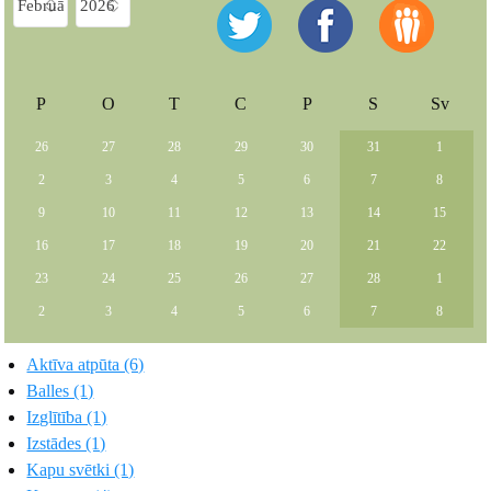
P
O
T
C
P
S
Sv
26
27
28
29
30
31
1
2
3
4
5
6
7
8
9
10
11
12
13
14
15
16
17
18
19
20
21
22
23
24
25
26
27
28
1
2
3
4
5
6
7
8
Aktīva atpūta (6)
Balles (1)
Izglītība (1)
Izstādes (1)
Kapu svētki (1)