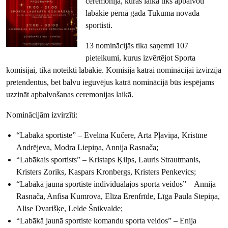
ceremonija, kuras laikā tiks apbalvoti
labākie pērnā gada Tukuma novada
sportisti.
13 nominācijās tika saņemti 107
pieteikumi, kurus izvērtējot Sporta
komisijai, tika noteikti labākie. Komisija katrai nominācijai izvirzīja
pretendentus, bet balvu ieguvējus katrā nominācijā būs iespējams
uzzināt apbalvošanas ceremonijas laikā.
Nominācijām izvirzīti:
“Labākā sportiste” – Evelīna Kučere, Arta Pļaviņa, Kristīne
Andrējeva, Modra Liepiņa, Annija Rasnača;
“Labākais sportists” – Kristaps Ķilps, Lauris Strautmanis,
Kristers Zoriks, Kaspars Kronbergs, Kristers Penkevics;
“Labākā jaunā sportiste individuālajos sporta veidos” – Annija
Rasnača, Anfisa Kumrova, Elīza Erenfrīde, Līga Paula Stepiņa,
Alise Dvarišķe, Lelde Šnikvalde;
“Labākā jaunā sportiste komandu sporta veidos” – Enija