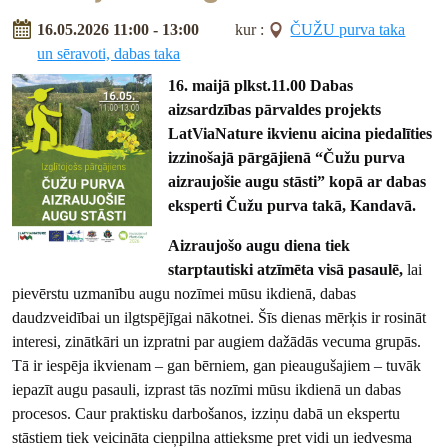
16.05.2026 11:00 - 13:00
kur :
ČUŽU purva taka
un sēravoti, dabas taka
16. maijā plkst.11.00 Dabas
aizsardzības pārvaldes projekts
LatViaNature ikvienu aicina piedalīties
izzinošajā pārgājienā “Čužu purva
aizraujošie augu stāsti” kopā ar dabas
eksperti Čužu purva takā, Kandavā.
Aizraujošo augu diena tiek
starptautiski atzīmēta visā pasaulē,
lai
pievērstu uzmanību augu nozīmei mūsu ikdienā, dabas
daudzveidībai un ilgtspējīgai nākotnei. Šīs dienas mērķis ir rosināt
interesi, zinātkāri un izpratni par augiem dažādās vecuma grupās.
Tā ir iespēja ikvienam – gan bērniem, gan pieaugušajiem – tuvāk
iepazīt augu pasauli, izprast tās nozīmi mūsu ikdienā un dabas
procesos. Caur praktisku darbošanos, izziņu dabā un ekspertu
stāstiem tiek veicināta cieņpilna attieksme pret vidi un iedvesma