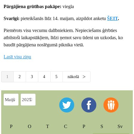
Pārgājiena grūtības pakāpe:
viegla
Svarīgi:
pieteikšanās līdz 14. maijam, aizpildot anketu
ŠEIT
.
Piemērots visu vecumu dalībniekiem. Nepieciešams ģērbties
atbilstoši laikapstākļiem, līdzi ņemot savu ūdeni un uzkodas, ko
baudīt pārgājiena noslēgumā piknika vietā.
Lasīt visu ziņu
1
2
3
4
5
nākošā
P
O
T
C
P
S
Sv