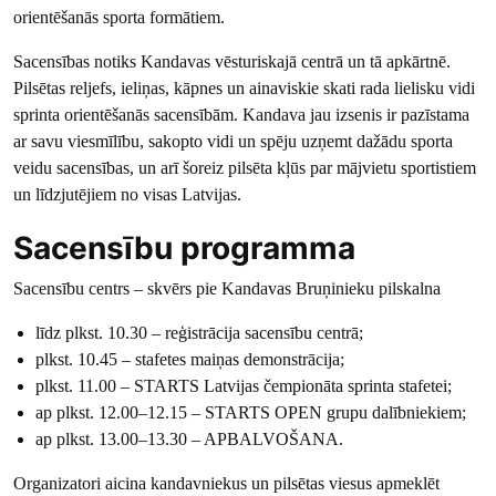
orientēšanās sporta formātiem.
Sacensības notiks Kandavas vēsturiskajā centrā un tā apkārtnē.
Pilsētas reljefs, ieliņas, kāpnes un ainaviskie skati rada lielisku vidi
sprinta orientēšanās sacensībām. Kandava jau izsenis ir pazīstama
ar savu viesmīlību, sakopto vidi un spēju uzņemt dažādu sporta
veidu sacensības, un arī šoreiz pilsēta kļūs par mājvietu sportistiem
un līdzjutējiem no visas Latvijas.
Sacensību programma
Sacensību centrs – skvērs pie Kandavas Bruņinieku pilskalna
līdz plkst. 10.30 – reģistrācija sacensību centrā;
plkst. 10.45 – stafetes maiņas demonstrācija;
plkst. 11.00 – STARTS Latvijas čempionāta sprinta stafetei;
ap plkst. 12.00–12.15 – STARTS OPEN grupu dalībniekiem;
ap plkst. 13.00–13.30 – APBALVOŠANA.
Organizatori aicina kandavniekus un pilsētas viesus apmeklēt