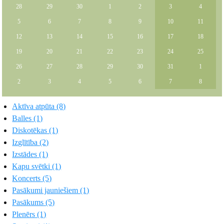
28
29
30
1
2
3
4
5
6
7
8
9
10
11
12
13
14
15
16
17
18
19
20
21
22
23
24
25
26
27
28
29
30
31
1
2
3
4
5
6
7
8
Aktīva atpūta (8)
Balles (1)
Diskotēkas (1)
Izglītība (2)
Izstādes (1)
Kapu svētki (1)
Koncerts (5)
Pasākumi jauniešiem (1)
Pasākums (5)
Plenērs (1)