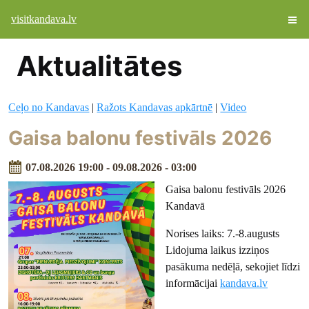
visitkandava.lv
Aktualitātes
Ceļo no Kandavas
|
Ražots Kandavas apkārtnē
|
Video
Gaisa balonu festivāls 2026
07.08.2026 19:00 - 09.08.2026 - 03:00
Gaisa balonu festivāls 2026
Kandavā
Norises laiks: 7.-8.augusts
Lidojuma laikus izziņos
pasākuma nedēļā, sekojiet līdzi
informācijai
kandava.lv