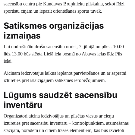
sacensību centru pie Kandavas Bruņinieku pilskalna, sekot līdzi
sportistu cīņām un iepazīt orientēšanās sportu tuvāk.
Satiksmes organizācijas
izmaiņas
Lai nodrošinātu drošu sacensību norisi, 7. jūnijā no plkst. 10.00
līdz 13.00 būs slēgta Lielā iela posmā no Abavas ielas līdz Pils
ielai.
Aicinām iedzīvotājus laikus ieplānot pārvietošanos un ar sapratni
izturēties pret īslaicīgajiem satiksmes ierobežojumiem.
Lūgums saudzēt sacensību
inventāru
Organizatori aicina iedzīvotājus un pilsētas viesus ar cieņu
izturēties pret sacensību inventāru – kontrolpunktiem, atzīmēšanās
stacijām, norādēm un citiem trases elementiem, kas būs izvietoti