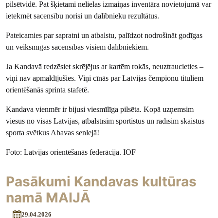
pilsētvidē. Pat šķietami nelielas izmaiņas inventāra novietojumā var
ietekmēt sacensību norisi un dalībnieku rezultātus.
Pateicamies par sapratni un atbalstu, palīdzot nodrošināt godīgas
un veiksmīgas sacensības visiem dalībniekiem.
Ja Kandavā redzēsiet skrējējus ar kartēm rokās, neuztraucieties –
viņi nav apmaldījušies. Viņi cīnās par Latvijas čempionu tituliem
orientēšanās sprinta stafetē.
Kandava vienmēr ir bijusi viesmīlīga pilsēta. Kopā uzņemsim
viesus no visas Latvijas, atbalstīsim sportistus un radīsim skaistus
sporta svētkus Abavas senlejā!
Foto: Latvijas orientēšanās federācija. IOF
Pasākumi Kandavas kultūras
namā MAIJĀ
29.04.2026