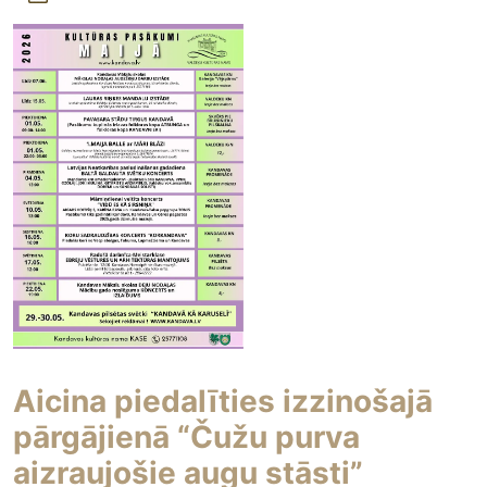
Aicina piedalīties izzinošajā
pārgājienā “Čužu purva
aizraujošie augu stāsti”