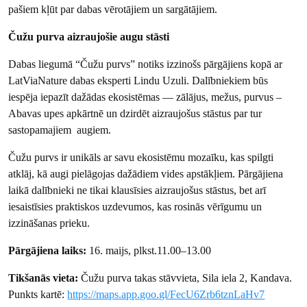
pašiem kļūt par dabas vērotājiem un sargātājiem.
Čužu purva aizraujošie augu stāsti
Dabas liegumā “Čužu purvs” notiks izzinošs pārgājiens kopā ar
LatViaNature dabas eksperti Lindu Uzuli. Dalībniekiem būs
iespēja iepazīt dažādas ekosistēmas — zālājus, mežus, purvus –
Abavas upes apkārtnē un dzirdēt aizraujošus stāstus par tur
sastopamajiem augiem.
Čužu purvs ir unikāls ar savu ekosistēmu mozaīku, kas spilgti
atklāj, kā augi pielāgojas dažādiem vides apstākļiem. Pārgājiena
laikā dalībnieki ne tikai klausīsies aizraujošus stāstus, bet arī
iesaistīsies praktiskos uzdevumos, kas rosinās vērīgumu un
izzināšanas prieku.
Pārgājiena laiks:
16. maijs, plkst.11.00–13.00
Tikšanās vieta:
Čužu purva takas stāvvieta, Sila iela 2, Kandava.
Punkts kartē:
https://maps.app.goo.gl/FecU6Zrb6tznLaHv7