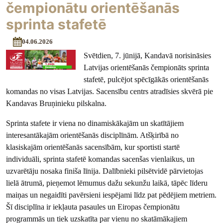
čempionātu orientēšanās
sprinta stafetē
04.06.2026
Svētdien, 7. jūnijā, Kandavā norisināsies
Latvijas orientēšanās čempionāts sprinta
stafetē, pulcējot spēcīgākās orientēšanās
komandas no visas Latvijas. Sacensību centrs atradīsies skvērā pie
Kandavas Bruņinieku pilskalna.
Sprinta stafete ir viena no dinamiskākajām un skatītājiem
interesantākajām orientēšanās disciplīnām. Atšķirībā no
klasiskajām orientēšanās sacensībām, kur sportisti startē
individuāli, sprinta stafetē komandas sacenšas vienlaikus, un
uzvarētāju nosaka finiša līnija. Dalībnieki pilsētvidē pārvietojas
lielā ātrumā, pieņemot lēmumus dažu sekunžu laikā, tāpēc līderu
maiņas un negaidīti pavērsieni iespējami līdz pat pēdējiem metriem.
Šī disciplīna ir iekļauta pasaules un Eiropas čempionātu
programmās un tiek uzskatīta par vienu no skatāmākajiem