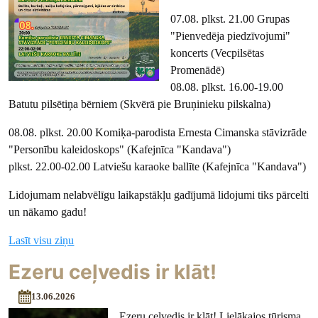
07.08. plkst. 21.00 Grupas
"Pienvedēja piedzīvojumi"
koncerts (Vecpilsētas
Promenādē)
08.08. plkst. 16.00-19.00
Batutu pilsētiņa bērniem (Skvērā pie Bruņinieku pilskalna)
08.08. plkst. 20.00 Komiķa-parodista Ernesta Cimanska stāvizrāde
"Personību kaleidoskops" (Kafejnīca "Kandava")
plkst. 22.00-02.00 Latviešu karaoke ballīte (Kafejnīca "Kandava")
Lidojumam nelabvēlīgu laikapstākļu gadījumā lidojumi tiks pārcelti
un nākamo gadu!
Lasīt visu ziņu
Ezeru ceļvedis ir klāt!
13.06.2026
Ezeru ceļvedis ir klāt! Lielākajos tūrisma