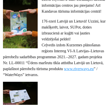
informācijas centros jau pieejams! Arī
Kandavas tūrisma informācijas centrā!
176 ezeri Latvijā un Lietuvā! Uzzini, kur
makšķerēt, laivot, SUPot, doties
izbraucienā ar kuģīti vai ļauties
veldzējošai peldei!
Ceļvedis izdots Kurzemes plānošanas
reģions Interreg VI-A Latvijas–Lietuvas
pārrobežu sadarbības programmas 2021.–2027. gadam projekta
Nr. LL-00011 “Ūdens maršrutu tīkla attīstība Latvijā un Lietuvā,
paplašinot pārrobežu tūrisma produktu
www.riverways.eu
” /
“WaterWays” ietvaros.