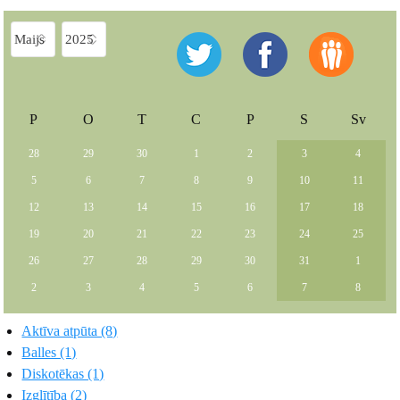
P
O
T
C
P
S
Sv
28
29
30
1
2
3
4
5
6
7
8
9
10
11
12
13
14
15
16
17
18
19
20
21
22
23
24
25
26
27
28
29
30
31
1
2
3
4
5
6
7
8
Aktīva atpūta (8)
Balles (1)
Diskotēkas (1)
Izglītība (2)