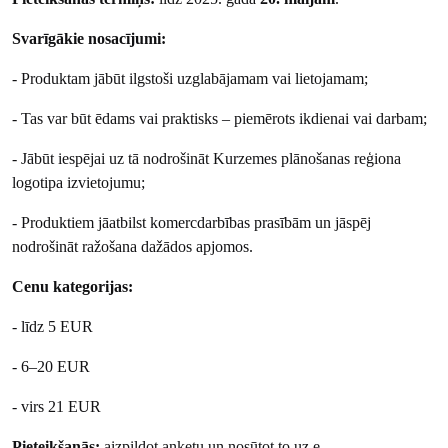
Svarīgākie nosacījumi:
- Produktam jābūt ilgstoši uzglabājamam vai lietojamam;
- Tas var būt ēdams vai praktisks – piemērots ikdienai vai darbam;
- Jābūt iespējai uz tā nodrošināt Kurzemes plānošanas reģiona
logotipa izvietojumu;
- Produktiem jāatbilst komercdarbības prasībām un jāspēj
nodrošināt ražošana dažādos apjomos.
Cenu kategorijas:
- līdz 5 EUR
- 6–20 EUR
- virs 21 EUR
Pieteikšanās:
aizpildot anketu un nosūtot to uz e-