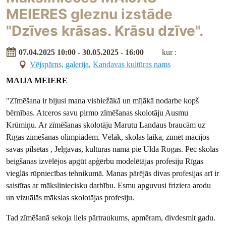
MEIERES gleznu izstāde
"Dzīves krāsas. Krāsu dzīve".
07.04.2025 10:00 - 30.05.2025 - 16:00
kur :
Vējspārns, galerija
,
Kandavas kultūras nams
MAIJA MEIERE
"Zīmēšana ir bijusi mana visbiežākā un mīļākā nodarbe kopš
bērnības. Atceros savu pirmo zīmēšanas skolotāju Ausmu
Krūmiņu. Ar zīmēšanas skolotāju Marutu Landaus braucām uz
Rīgas zīmēšanas olimpiādēm. Vēlāk, skolas laika, zīmēt mācījos
savas pilsētas , Jelgavas, kultūras namā pie Ulda Rogas. Pēc skolas
beigšanas izvēlējos apgūt apģērbu modelētājas profesiju Rīgas
vieglās rūpniecības tehnikumā. Manas pārējās divas profesijas arī ir
saistītas ar māksliniecisku darbību. Esmu apguvusi friziera arodu
un vizuālās mākslas skolotājas profesiju.
Tad zīmēšanā sekoja liels pārtraukums, apmēram, divdesmit gadu.