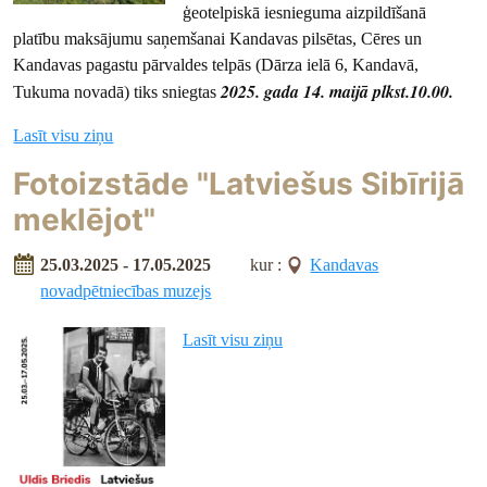
ģeotelpiskā iesnieguma aizpildīšanā
platību maksājumu saņemšanai Kandavas pilsētas, Cēres un
Kandavas pagastu pārvaldes telpās (Dārza ielā 6, Kandavā,
2025. gada 14. maijā plkst.10.00.
Tukuma novadā) tiks sniegtas
Lasīt visu ziņu
Fotoizstāde "Latviešus Sibīrijā
meklējot"
25.03.2025 - 17.05.2025
kur :
Kandavas
novadpētniecības muzejs
Lasīt visu ziņu