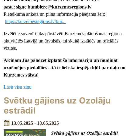
pastu:
signe.bumbiere@kurzemesregions.lv
Pieteikuma anketa un pilna informācija pieejama šeit:
https://kurzemesregions.lv/kur...
Izvēlētie suvenīri tiks pārstāvēti Kurzemes plānošanas reģiona
aktivitātēs Latvijā un ārvalstīs, tai skaitā izstādēs un oficiālās
vizītēs.
Aicinām Jūs palīdzēt izplatīt šo informāciju un mudināt
uzņēmējus piedalīties – tā ir lieliska iespēja kļūt par daļu no
Kurzemes stāsta!
Lasīt visu ziņu
Svētku gājiens uz Ozolāju
estrādi!
13.05.2025 - 18.05.2025
Svētku gājiens uz Ozolāju estrādi!