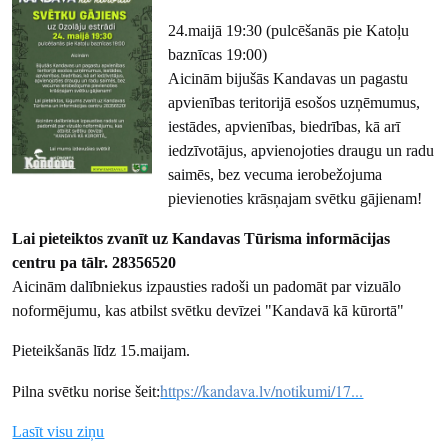
24.maijā
19:30 (pulcēšanās pie Katoļu
baznīcas 19:00)
Aicinām bijušās Kandavas un pagastu
apvienības teritorijā esošos uzņēmumus,
iestādes, apvienības, biedrības, kā arī
iedzīvotājus, apvienojoties draugu un radu
saimēs, bez vecuma ierobežojuma
pievienoties krāsņajam svētku gājienam!
Lai pieteiktos zvanīt uz Kandavas Tūrisma informācijas
centru pa tālr. 28356520
Aicinām dalībniekus izpausties radoši un padomāt par vizuālo
noformējumu, kas atbilst svētku devīzei "Kandavā kā kūrortā"
Pieteikšanās līdz 15.maijam.
https://kandava.lv/notikumi/17...
Pilna svētku norise šeit:
Lasīt visu ziņu