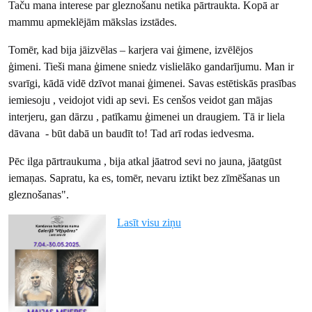
Taču mana interese par gleznošanu netika pārtraukta. Kopā ar
mammu apmeklējām mākslas izstādes.
Tomēr, kad bija jāizvēlas – karjera vai ģimene, izvēlējos
ģimeni. Tieši mana ģimene sniedz vislielāko gandarījumu. Man ir
svarīgi, kādā vidē dzīvot manai ģimenei. Savas estētiskās prasības
iemiesoju , veidojot vidi ap sevi. Es cenšos veidot gan mājas
interjeru, gan dārzu , patīkamu ģimenei un draugiem. Tā ir liela
dāvana - būt dabā un baudīt to! Tad arī rodas iedvesma.
Pēc ilga pārtraukuma , bija atkal jāatrod sevi no jauna, jāatgūst
iemaņas. Sapratu, ka es, tomēr, nevaru iztikt bez zīmēšanas un
gleznošanas".
Lasīt visu ziņu