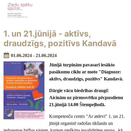
1. un 21.jūnijā - aktīvs,
draudzīgs, pozitīvs Kandavā
01.06.2024 - 21.06.2024
Jūnijā turpinām pavasarī iesākto
pasākumu ciklu ar moto "Diagnoze:
aktīvs, draudzīgs, pozitīvs" Kandavā.
Dārgie vācu biedrības draugi!
Aicinām uz pirmssvētku pēcpusdienu
21.jūnijā 14.00 Štempeļhofā.
Kompetenču centrs "Ar atdevi" 1. un 21.
jūnijā organizē radošas tikšanās un
iedvesmas brīžus visiem, kuriem piešķirta invaliditātes grupa, kā