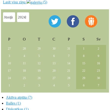
Lasīt visu ziņu
(5)
P
O
T
C
P
S
Sv
27
28
29
30
31
1
2
3
4
5
6
7
8
9
10
11
12
13
14
15
16
17
18
19
20
21
22
23
24
25
26
27
28
29
30
1
2
3
4
5
6
7
Aktīva atpūta (7)
Balles (1)
Diskotēkas (1)