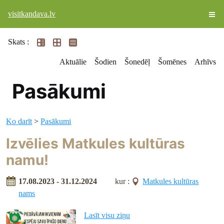
visitkandava.lv
Skats :
Aktuālie
Šodien
Šonedēļ
Šomēnes
Arhīvs
Pasākumi
Ko darīt
>
Pasākumi
Izvēlies Matkules kultūras
namu!
17.08.2023 - 31.12.2024
kur :
Matkules kultūras
nams
Lasīt visu ziņu