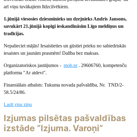
arī viņu tuvākajiem līdzcilvēkiem.
1.jūnijā viesosies dziesminieks un dzejnieks Andris Jansons,
savukārt 21.jūnijā kopīgi ieskandināsim Līgo meldiņus un
tradīcijas.
Nepalieciet mājās! Iesaistieties un gūstiet prieku no sabiedriskās
iesaistes un jaunām prasmēm! Dalība bez maksas.
Organizatoriskos jautājumos -
mob.nr
. 29606760, kompetenču
platforma "Ar atdevi".
Finansiālais atbalsts: Tukuma novada pašvaldība, Nr. TND/2-
58.5/24/86.
Lasīt visu ziņu
Izjumas pilsētas pašvaldības
izstāde “Izjuma. Varoņi”