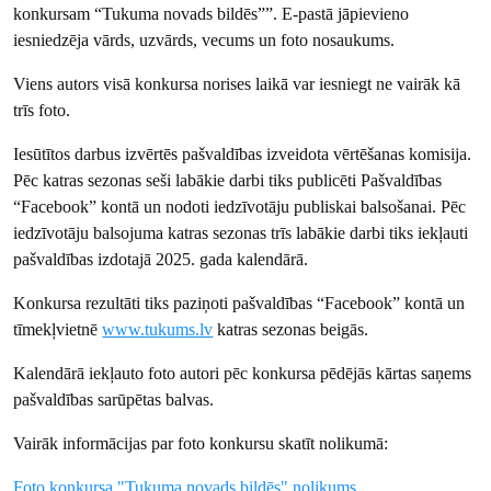
konkursam “Tukuma novads bildēs””. E-pastā jāpievieno
iesniedzēja vārds, uzvārds, vecums un foto nosaukums.
Viens autors visā konkursa norises laikā var iesniegt ne vairāk kā
trīs foto.
Iesūtītos darbus izvērtēs pašvaldības izveidota vērtēšanas komisija.
Pēc katras sezonas seši labākie darbi tiks publicēti Pašvaldības
“Facebook” kontā un nodoti iedzīvotāju publiskai balsošanai. Pēc
iedzīvotāju balsojuma katras sezonas trīs labākie darbi tiks iekļauti
pašvaldības izdotajā 2025. gada kalendārā.
Konkursa rezultāti tiks paziņoti pašvaldības “Facebook” kontā un
tīmekļvietnē
www.tukums.lv
katras sezonas beigās.
Kalendārā iekļauto foto autori pēc konkursa pēdējās kārtas saņems
pašvaldības sarūpētas balvas.
Vairāk informācijas par foto konkursu skatīt nolikumā:
Foto konkursa "Tukuma novads bildēs" nolikums