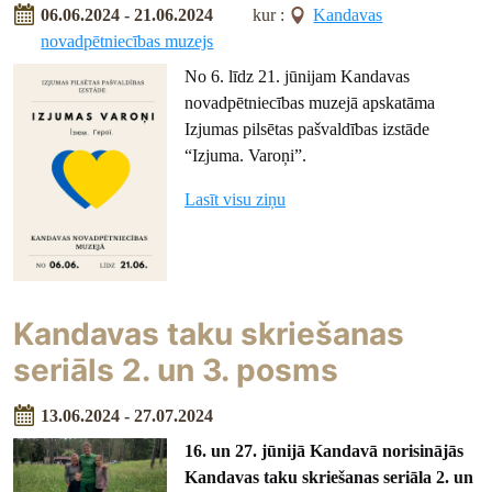
06.06.2024 - 21.06.2024
kur :
Kandavas
novadpētniecības muzejs
No 6. līdz 21. jūnijam Kandavas
novadpētniecības muzejā apskatāma
Izjumas pilsētas pašvaldības izstāde
“Izjuma. Varoņi”.
Lasīt visu ziņu
Kandavas taku skriešanas
seriāls 2. un 3. posms
13.06.2024 - 27.07.2024
16. un 27. jūnijā Kandavā norisinājās
Kandavas taku skriešanas seriāla 2. un