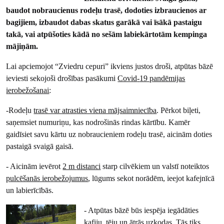
baudot nobraucienus rodeļu trasē, dodoties izbraucienos ar
bagijiem, izbaudot dabas skatus garākā vai īsākā pastaigu
takā, vai atpūšoties kādā no sešām labiekārtotām kempinga
mājiņām.
Lai apciemojot “Zviedru cepuri” ikviens justos droši, atpūtas bāzē
ieviesti sekojoši drošības pasākumi
Covid
-
19 pandēmijas
ierobežošanai
:
-Rodeļu
trasē var atrasties viena mājsaimniecība
. Pērkot biļeti,
saņemsiet numuriņu, kas nodrošinās rindas kārtību. Kamēr
gaidīsiet savu kārtu uz nobraucieniem rodeļu trasē, aicinām doties
pastaigā svaigā gaisā.
-
Aicinām ievērot
2 m
distanci
starp cilvēkiem un valstī noteiktos
pulcēšanās ierobežojumus
, lūgums
sekot norādēm, ieejot kafejnīcā
un labierīcībās.
- Atpūtas bāzē būs iespēja iegādāties
kafiju, tēju un ātrās uzkodas. Tās tiks