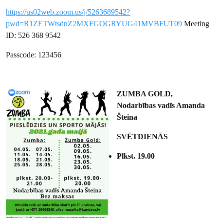
https://us02web.zoom.us/j/5263689542?
pwd=R1ZETWtsdnZ2MXFGOGRYUG41MVBFUT09
Meeting
ID: 526 368 9542
Passcode: 123456
ZUMBA GOLD,
Nodarbības vadīs Amanda
Šteina
SVĒTDIENĀS
Plkst. 19.00