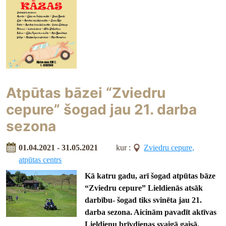
Atpūtas bāzei “Zviedru
cepure” šogad jau 21. darba
sezona
01.04.2021 - 31.05.2021
kur :
Zviedru cepure,
atpūtas centrs
Kā katru gadu, arī šogad atpūtas bāze
“Zviedru cepure” Lieldienās atsāk
darbību- šogad tiks svinēta jau 21.
darba sezona. Aicinām pavadīt aktīvas
Lieldienu brīvdienas svaigā gaisā,