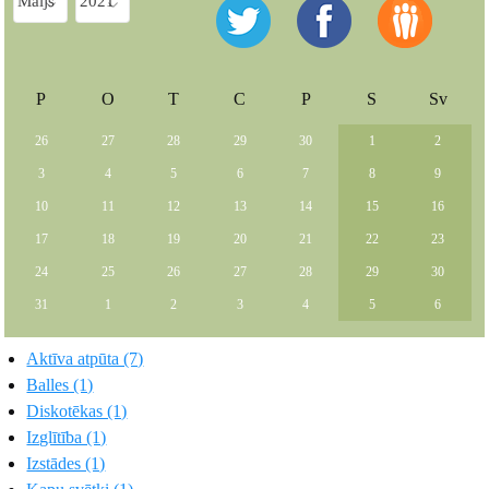
P
O
T
C
P
S
Sv
26
27
28
29
30
1
2
3
4
5
6
7
8
9
10
11
12
13
14
15
16
17
18
19
20
21
22
23
24
25
26
27
28
29
30
31
1
2
3
4
5
6
Aktīva atpūta (7)
Balles (1)
Diskotēkas (1)
Izglītība (1)
Izstādes (1)