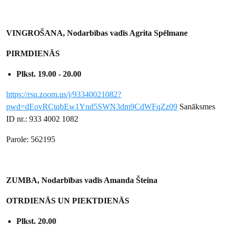
VINGROŠANA, Nodarbības vadīs Agrita Spēlmane
PIRMDIENĀS
Plkst. 19.00 - 20.00
https://rsu.zoom.us/j/93340021082?
pwd=dEovRCtqbEw1Ynd5SWN3dm9CdWFqZz09
Sanāksmes
ID nr.: 933 4002 1082
Parole: 562195
ZUMBA, Nodarbības vadīs Amanda Šteina
OTRDIENĀS UN PIEKTDIENĀS
Plkst. 20.00