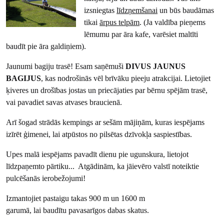
izsniegtas
līdzņemšanai
un būs baudāmas
tikai
ārpus telpām
. (Ja valdība pieņems
lēmumu par āra kafe, varēsiet maltīti
baudīt pie āra galdiņiem).
Jaunumi bagiju trasē! Esam saņēmuši
DIVUS JAUNUS
BAGIJUS
, kas nodrošinās vēl brīvāku pieeju atrakcijai. Lietojiet
ķiveres un drošības jostas un priecājaties par bērnu spējām trasē,
vai pavadiet savas atvases braucienā.
Arī šogad strādās kempings ar sešām mājiņām, kuras iespējams
izīrēt ģimenei, lai atpūstos no pilsētas dzīvokļa saspiestības.
Upes malā iespējams pavadīt dienu pie ugunskura, lietojot
līdzpaņemto pārtiku... Atgādinām, ka jāievēro valstī noteiktie
pulcēšanās ierobežojumi!
Izmantojiet pastaigu takas 900 m un 1600 m
garumā, lai baudītu pavasarīgos dabas skatus.