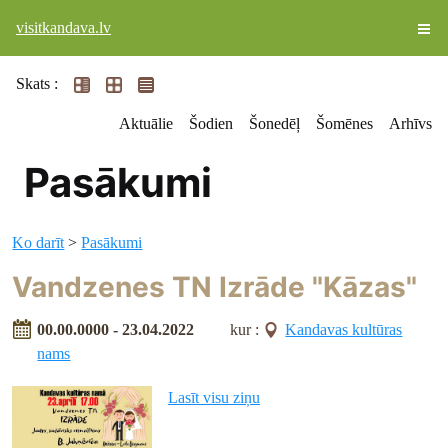
visitkandava.lv
Skats :
Aktuālie
Šodien
Šonedēļ
Šomēnes
Arhīvs
Pasākumi
Ko darīt
>
Pasākumi
Vandzenes TN Izrāde "Kāzas"
00.00.0000 - 23.04.2022
kur :
Kandavas kultūras
nams
Lasīt visu ziņu