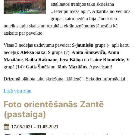
attālinātos treniņos taku skriešanā
„Teteriņu meža apļi”. Atkarībā no vecuma
grupas katru nedēļu bija jānoskrien
noteikts apļu skaits un rezultāta ekrānuzņēmums jānosūta kā
atskaite par paveikto.
Visas 3 nedēļas uzdevumu paveica:
S-jauniešu
grupā (4 apļi katru
nedēļu):
Aleksa Saka
;
S
grupā (7):
Anita Šimkēviča
,
Anna
Mazitāne
,
Baiba Rašmane
,
Ieva Bāliņa
un
Laine Blumfelde
;
V
grupā (14):
Gatis Šmēls
un
Jānis Mazitāns
. Apsveicam!
Drīzumā plānota taku skriešana „klātienē”. Sekojiet informācijai!
Lasīt visu ziņu
Foto orientēšanās Zantē
(pastaiga)
17.05.2021 - 31.05.2021