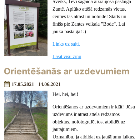
Sveiks, Tevi sagaida aizraujoša pastaiga
Zantē. Aplūko attēlā redzamās vietas,
centies tās atrast un nobildē! Starts un
finišs pie Zantes veikala "Bode". Lai
jauka pastaiga! :)
Links uz saiti.
Lasīt visu ziņu
Orientēšanās ar uzdevumiem
17.05.2021 - 14.06.2021
Hei, hei, hei!
Orientēšanos ar uzdevumiem ir klāt! Jūsu
uzdevums ir atrast attēlā redzamos
objektus, nofotografēt tos, atbildēt uz
jautājumiem.
Uzmanību, ja atbildat uz jautājumu laikus,