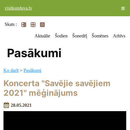
visitkandava.lv
Skats :
Aktuālie
Šodien
Šonedēļ
Šomēnes
Arhīvs
Pasākumi
Ko darīt
>
Pasākumi
Koncerta "Savējie savējiem
2021" mēģinājums
28.05.2021