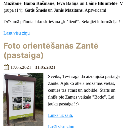
Mazitāne
,
Baiba Rašmane
,
Ieva Bāliņa
un
Laine Blumfelde
;
V
grupā (14):
Gatis Šmēls
un
Jānis Mazitāns
. Apsveicam!
Drīzumā plānota taku skriešana „klātienē”. Sekojiet informācijai!
Lasīt visu ziņu
Foto orientēšanās Zantē
(pastaiga)
17.05.2021 - 31.05.2021
Sveiks, Tevi sagaida aizraujoša pastaiga
Zantē. Aplūko attēlā redzamās vietas,
centies tās atrast un nobildē! Starts un
finišs pie Zantes veikala "Bode". Lai
jauka pastaiga! :)
Links uz saiti.
Lasīt visu ziņu