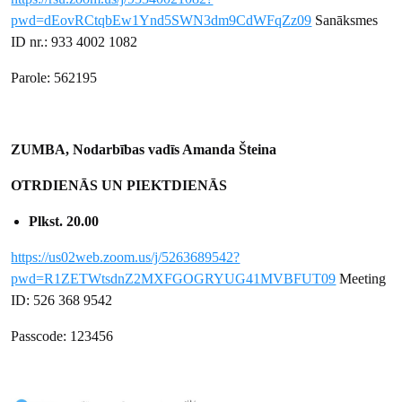
pwd=dEovRCtqbEw1Ynd5SWN3dm9CdWFqZz09
Sanāksmes
ID nr.: 933 4002 1082
Parole: 562195
ZUMBA, Nodarbības vadīs Amanda Šteina
OTRDIENĀS UN PIEKTDIENĀS
Plkst. 20.00
https://us02web.zoom.us/j/5263689542?
pwd=R1ZETWtsdnZ2MXFGOGRYUG41MVBFUT09
Meeting
ID: 526 368 9542
Passcode: 123456