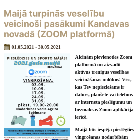
Maijā turpinās veselību
veicinoši pasākumi Kandavas
novadā (ZOOM platformā)
01.05.2021 - 30.05.2021
Aicinām pievienoties Zoom
platformā un aizvadīt
aktīvus treniņus veselības
veicināšanas nolūkos! Viss,
kas Tev nepieciešams ir
dators, planšete vai telefons
ar interneta pieslēgumu un
bezmaksas Zoom aplikācija
ierīcē.
Maijā būs iespēja pieslēgties
vingrošanas nodarbībām