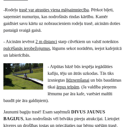
-Rodeļu
trasē var atrasties viena mājsaimniecība
. Pērkot biļeti,
saņemsiet numuriņu, kas nodrošinās rindas kārtību. Kamēr
gaidīsiet savu kārtu uz nobraucieniem rodeļu trasē, aicinām doties
pastaigā svaigā gaisā.
-
Aicinām ievērot
2 m
distanci
starp cilvēkiem un valstī noteiktos
pulcēšanās ierobežojumus
, lūgums
sekot norādēm, ieejot kafejnīcā
un labierīcībās.
- Atpūtas bāzē būs iespēja iegādāties
kafiju, tēju un ātrās uzkodas. Tās tiks
izsniegtas
līdzņemšanai
un būs baudāmas
tikai
ārpus telpām
. (Ja valdība pieņems
lēmumu par āra kafe, varēsiet maltīti
baudīt pie āra galdiņiem).
Jaunumi bagiju trasē! Esam saņēmuši
DIVUS JAUNUS
BAGIJUS
, kas nodrošinās vēl brīvāku pieeju atrakcijai. Lietojiet
ķiveres un drošības jostas un priecājaties par bērnu spējām trasē,