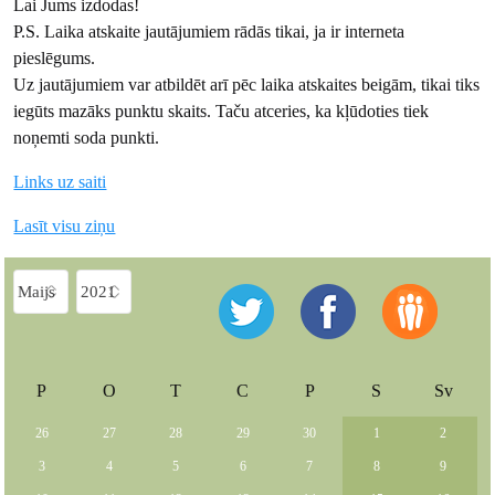
Lai Jums izdodas!
P.S. Laika atskaite jautājumiem rādās tikai, ja ir interneta
pieslēgums.
Uz jautājumiem var atbildēt arī pēc laika atskaites beigām, tikai tiks
iegūts mazāks punktu skaits. Taču atceries, ka kļūdoties tiek
noņemti soda punkti.
Links uz saiti
Lasīt visu ziņu
P
O
T
C
P
S
Sv
26
27
28
29
30
1
2
3
4
5
6
7
8
9