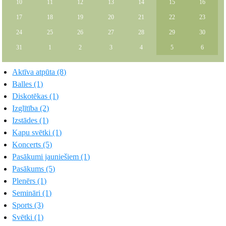
10
11
12
13
14
15
16
17
18
19
20
21
22
23
24
25
26
27
28
29
30
31
1
2
3
4
5
6
Aktīva atpūta (8)
Balles (1)
Diskotēkas (1)
Izglītība (2)
Izstādes (1)
Kapu svētki (1)
Koncerts (5)
Pasākumi jauniešiem (1)
Pasākums (5)
Plenērs (1)
Semināri (1)
Sports (3)
Svētki (1)