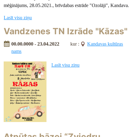
mēģinājums, 28.05.2021., brīvdabas estrāde "Ozolāji", Kandava.
Lasīt visu ziņu
Vandzenes TN Izrāde "Kāzas"
00.00.0000 - 23.04.2022
kur :
Kandavas kultūras
nams
Lasīt visu ziņu
Atpūtas bāzei “Zviedru