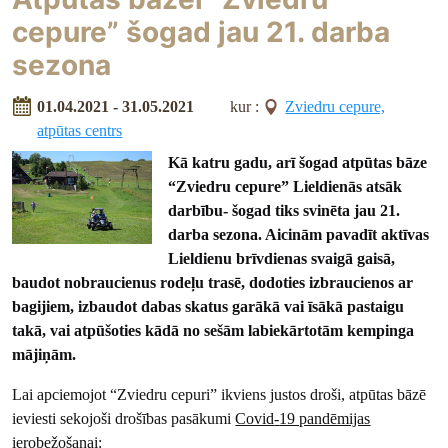
cepure” šogad jau 21. darba
sezona
01.04.2021 - 31.05.2021
kur :
Zviedru cepure,
atpūtas centrs
Kā katru gadu, arī šogad atpūtas bāze
“Zviedru cepure” Lieldienās atsāk
darbību- šogad tiks svinēta jau 21.
darba sezona. Aicinām pavadīt aktīvas
Lieldienu brīvdienas svaigā gaisā,
baudot nobraucienus rodeļu trasē, dodoties izbraucienos ar
bagijiem, izbaudot dabas skatus garākā vai īsākā pastaigu
takā, vai atpūšoties kādā no sešām labiekārtotām kempinga
mājiņām.
Lai apciemojot “Zviedru cepuri” ikviens justos droši, atpūtas bāzē
ieviesti sekojoši drošības pasākumi
Covid
-
19 pandēmijas
ierobežošanai
: