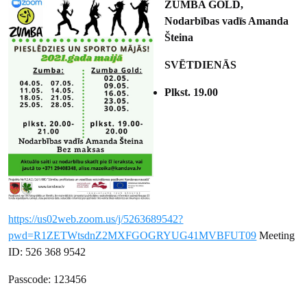
ZUMBA GOLD,
Nodarbības vadīs Amanda
Šteina
SVĒTDIENĀS
Plkst. 19.00
https://us02web.zoom.us/j/5263689542?
pwd=R1ZETWtsdnZ2MXFGOGRYUG41MVBFUT09
Meeting
ID: 526 368 9542
Passcode: 123456