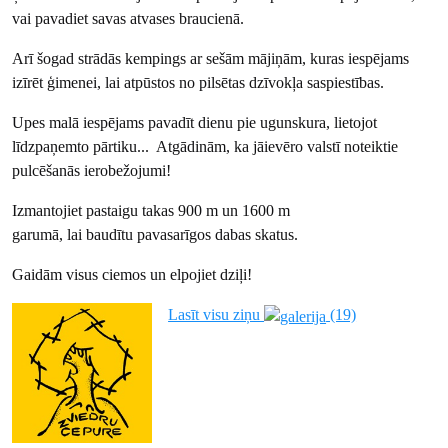
vai pavadiet savas atvases braucienā.
Arī šogad strādās kempings ar sešām mājiņām, kuras iespējams
izīrēt ģimenei, lai atpūstos no pilsētas dzīvokļa saspiestības.
Upes malā iespējams pavadīt dienu pie ugunskura, lietojot
līdzpaņemto pārtiku... Atgādinām, ka jāievēro valstī noteiktie
pulcēšanās ierobežojumi!
Izmantojiet pastaigu takas 900 m un 1600 m
garumā, lai baudītu pavasarīgos dabas skatus.
Gaidām visus ciemos un elpojiet dziļi!
Lasīt visu ziņu
(19)