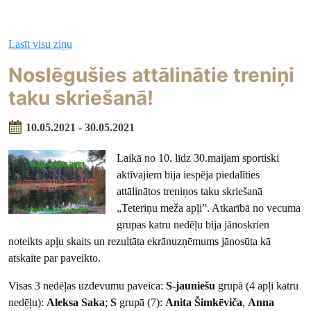
Lasīt visu ziņu
Noslēgušies attālinātie treniņi
taku skriešanā!
10.05.2021 - 30.05.2021
Laikā no 10. līdz 30.maijam sportiski
aktīvajiem bija iespēja piedalīties
attālinātos treniņos taku skriešanā
„Teteriņu meža apļi”. Atkarībā no vecuma
grupas katru nedēļu bija jānoskrien
noteikts apļu skaits un rezultāta ekrānuzņēmums jānosūta kā
atskaite par paveikto.
Visas 3 nedēļas uzdevumu paveica:
S-jauniešu
grupā (4 apļi katru
nedēļu):
Aleksa Saka
;
S
grupā (7):
Anita Šimkēviča
,
Anna