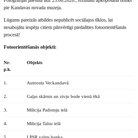
Fotogrāfijas jāiesūta līdz 23.06.2020., rezultātu apkopošana notiks
pie Kandavas novada muzeja.
Lūgums pareizās atbildes nepublicēt sociālajos tīklos, lai
nesabojātu iespēju citiem pilnvērtīgi piedalīties fotoorientēšanās
procesā!
Fotoorientēšanās objekti:
Nr.
Objekts
p.k.
1.
Autoosta Veckandavā
2.
Gaļas skārnis un zivju bode vienā ēkā
3.
Milicija Padomju ielā
4.
Milicija Talsu ielā
5.
LPSR valsts banka