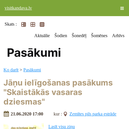
visitkandava.lv
Skats :
Aktuālie
Šodien
Šonedēļ
Šomēnes
Arhīvs
Pasākumi
Ko darīt
>
Pasākumi
Jāņu ielīgošanas pasākums
"Skaistākās vasaras
dziesmas"
21.06.2020 17:00
kur :
Zemītes pils parka estrāde
Lasīt visu ziņu