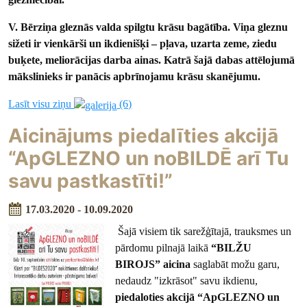
V. Bērziņa gleznās valda spilgtu krāsu bagātība. Viņa gleznu
sižeti ir vienkārši un ikdienišķi – pļava, uzarta zeme, ziedu
buķete, meliorācijas darba ainas. Katrā šajā dabas attēlojumā
mākslinieks ir panācis apbrīnojamu krāsu skanējumu.
Lasīt visu ziņu
(6)
Aicinājums piedalīties akcijā
“ApGLEZNO un noBILDĒ arī Tu
savu pastkastīti!”
17.03.2020 - 10.09.2020
Šajā visiem tik sarežģītajā, trauksmes un
pārdomu pilnajā laikā
“BILŽU
BIROJS” aicina
saglabāt možu garu,
nedaudz "izkrāsot" savu ikdienu,
piedaloties akcijā “ApGLEZNO un