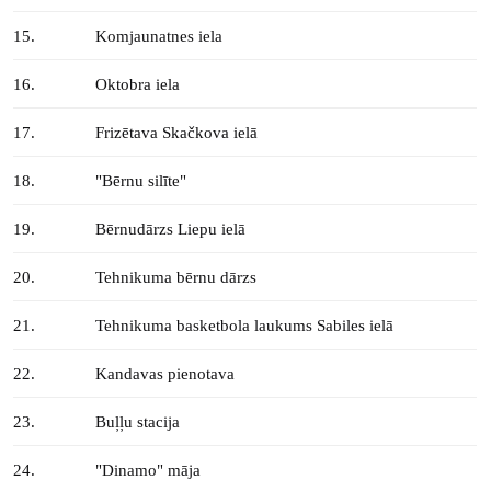
15.
Komjaunatnes iela
16.
Oktobra iela
17.
Frizētava Skačkova ielā
18.
"Bērnu silīte"
19.
Bērnudārzs Liepu ielā
20.
Tehnikuma bērnu dārzs
21.
Tehnikuma basketbola laukums Sabiles ielā
22.
Kandavas pienotava
23.
Buļļu stacija
24.
"Dinamo" māja