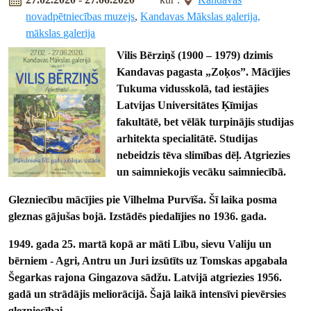
novadpētniecības muzejs
,
Kandavas Mākslas galerija,
mākslas galerija
Vilis Bērziņš (1900 – 1979) dzimis
Kandavas pagasta „Zoķos”. Mācījies
Tukuma vidusskolā, tad iestājies
Latvijas Universitātes Ķīmijas
fakultātē, bet vēlāk turpinājis studijas
arhitekta specialitātē. Studijas
nebeidzis tēva slimības dēļ. Atgriezies
un saimniekojis vecāku saimniecībā.
Glezniecību mācījies pie Vilhelma Purvīša. Šī laika posma
gleznas gājušas bojā. Izstādēs piedalījies no 1936. gada.
1949. gada 25. martā kopā ar māti Lību, sievu Valiju un
bērniem - Agri, Antru un Juri izsūtīts uz Tomskas apgabala
Šegarkas rajona Gingazova sādžu. Latvijā atgriezies 1956.
gadā un strādājis meliorācijā. Šajā laikā intensīvi pievērsies
glezniecībai.