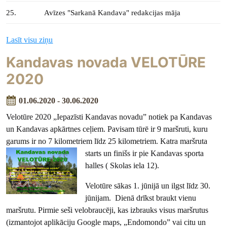
25.
Avīzes "Sarkanā Kandava" redakcijas māja
Lasīt visu ziņu
Kandavas novada VELOTŪRE
2020
01.06.2020 - 30.06.2020
Velotūre 2020 „Iepazīsti Kandavas novadu” notiek pa Kandavas
un Kandavas apkārtnes ceļiem. Pavisam tūrē ir 9 maršruti, kuru
garums ir no 7 kilometriem līdz 25 kilometriem. Katra
maršruta
starts un finišs ir pie Kandavas sporta
halles ( Skolas iela 12).
Velotūre sākas 1. jūnijā un ilgst līdz 30.
jūnijam. Dienā drīkst braukt vienu
maršrutu. Pirmie seši velobraucēji, kas izbrauks visus maršrutus
(izmantojot aplikāciju Google maps, „Endomondo” vai citu un