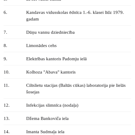
6.
Kandavas vidusskolas ēdnīca 1.-6. klasei līdz 1979.
gadam
7.
Dūņu vannu dziedniecība
8.
Limonādes cehs
9.
Elektrības kantoris Padomju ielā
10.
Kolhoza "Abava" kantoris
11.
Ciltslietu stacijas (Baltās cūkas) laboratorija pie lielās
šosejas
12.
Infekcijas slimnīca (nodaļa)
13.
Džema Bankoviča iela
14.
Imanta Sudmaļa iela