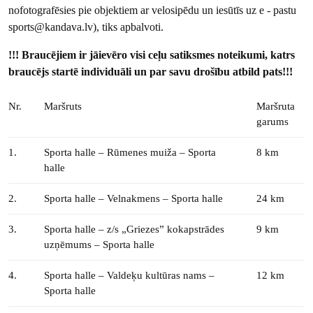
nofotografēsies pie objektiem ar velosipēdu un iesūtīs uz e - pastu
sports@kandava.lv), tiks apbalvoti.
!!! Braucējiem ir jāievēro visi ceļu satiksmes noteikumi, katrs
braucējs startē individuāli un par savu drošību atbild pats!!!
Nr.
Maršruts
Maršruta
garums
1.
Sporta halle – Rūmenes muiža – Sporta
8 km
halle
2.
Sporta halle – Velnakmens – Sporta halle
24 km
3.
Sporta halle – z/s „Griezes” kokapstrādes
9 km
uzņēmums – Sporta halle
4.
Sporta halle – Valdeķu kultūras nams –
12 km
Sporta halle