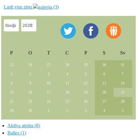
Lasīt visu ziņu
(3)
P
O
T
C
P
S
Sv
25
26
27
28
29
30
31
1
2
3
4
5
6
7
8
9
10
11
12
13
14
15
16
17
18
19
20
21
22
23
24
25
26
27
28
29
30
1
2
3
4
5
Aktīva atpūta (8)
Balles (1)