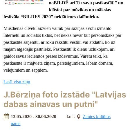
noBILDĒ arī Tu savu pastkastīti!” un
kļūstot par mūzikas un mākslas
festivāla “BILDES 2020” neklātienes dalībnieku.
Mūsdienās cilvēki aizvien vairāk par saziņas avotu izmanto
internetu un sociālos tīklus, bet nekas nevar būt personiskāks par
pastkastītē saņemtu, ar roku rakstītu vēstuli vai atklātni, ko uz
mājām atgādājis pastnieks. Pastkastīti ik dienu uzlūkojam, arī
gaidot savus iecienītos preses izdevumus. Varētu teikt, ka
pastkastīte ir mājvieta ziņām, pārsteigumiem, labām domām,
vēlējumiem un sapņiem.
Lasīt visu ziņu
J.Bērziņa foto izstāde "Latvijas
dabas ainavas un putni"
13.05.2020 - 30.06.2020
kur :
Zantes kultūras
nams