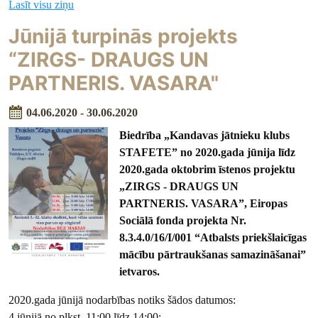
Lasīt visu ziņu
Jūnijā turpinās projekts
“ZIRGS- DRAUGS UN
PARTNERIS. VASARA"
04.06.2020 - 30.06.2020
Biedrība „Kandavas jātnieku klubs
STAFETE” no 2020.gada jūnija līdz
2020.gada oktobrim īstenos projektu
„ZIRGS - DRAUGS UN
PARTNERIS. VASARA”, Eiropas
Sociālā fonda projekta Nr.
8.3.4.0/16/I/001 “Atbalsts priekšlaicīgas
mācību pārtraukšanas samazināšanai”
ietvaros.
2020.gada jūnijā nodarbības notiks šādos datumos:
4.jūnijā no plkst. 11:00 līdz 14:00;