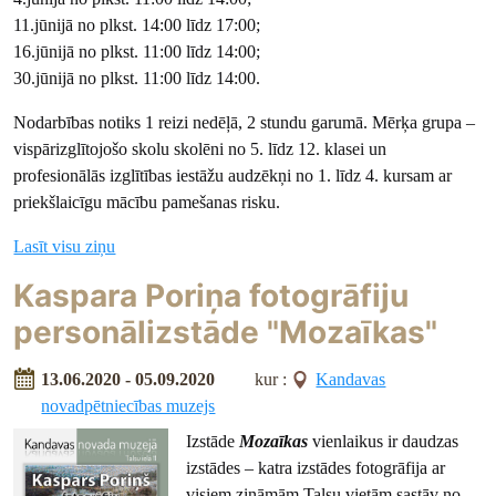
11.jūnijā no plkst. 14:00 līdz 17:00;
16.jūnijā no plkst. 11:00 līdz 14:00;
30.jūnijā no plkst. 11:00 līdz 14:00.
Nodarbības notiks 1 reizi nedēļā, 2 stundu garumā. Mērķa grupa –
vispārizglītojošo skolu skolēni no 5. līdz 12. klasei un
profesionālās izglītības iestāžu audzēkņi no 1. līdz 4. kursam ar
priekšlaicīgu mācību pamešanas risku.
Lasīt visu ziņu
Kaspara Poriņa fotogrāfiju
personālizstāde "Mozaīkas"
13.06.2020 - 05.09.2020
kur :
Kandavas
novadpētniecības muzejs
Izstāde
Mozaīkas
vienlaikus ir daudzas
izstādes – katra izstādes fotogrāfija ar
visiem zināmām Talsu vietām sastāv no