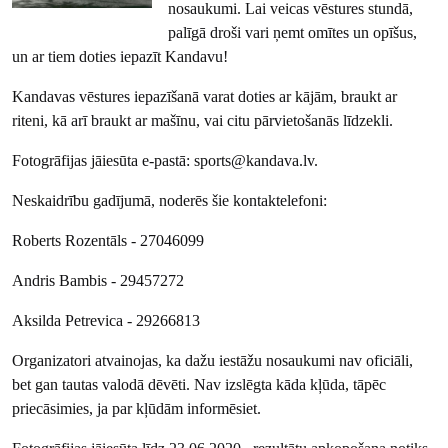
nosaukumi. Lai veicas vēstures stundā,
palīgā droši vari ņemt omītes un opīšus,
un ar tiem doties iepazīt Kandavu!
Kandavas vēstures iepazīšanā varat doties ar kājām, braukt ar
riteni, kā arī braukt ar mašīnu, vai citu pārvietošanās līdzekli.
Fotogrāfijas jāiesūta e-pastā: sports@kandava.lv.
Neskaidrību gadījumā, noderēs šie kontaktelefoni:
Roberts Rozentāls - 27046099
Andris Bambis - 29457272
Aksilda Petrevica - 29266813
Organizatori atvainojas, ka dažu iestāžu nosaukumi nav oficiāli,
bet gan tautas valodā dēvēti. Nav izslēgta kāda kļūda, tāpēc
priecāsimies, ja par kļūdām informēsiet.