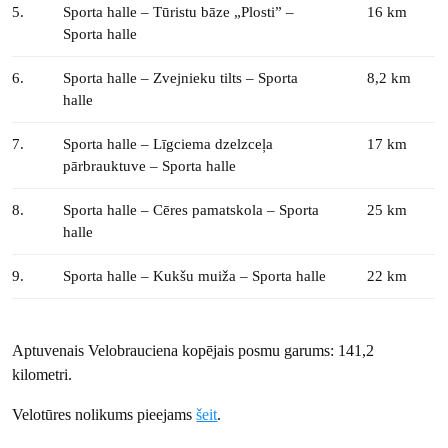
5.
Sporta halle – Tūristu bāze „Plosti” –
16 km
Sporta halle
6.
Sporta halle – Zvejnieku tilts – Sporta
8,2 km
halle
7.
Sporta halle – Līgciema dzelzceļa
17 km
pārbrauktuve – Sporta halle
8.
Sporta halle – Cēres pamatskola – Sporta
25 km
halle
9.
Sporta halle – Kukšu muiža – Sporta halle
22 km
Aptuvenais Velobrauciena kopējais posmu garums: 141,2
kilometri.
Velotūres nolikums pieejams
šeit
.