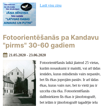
Lasīt visu ziņu
Fotoorientēšanās pa Kandavu
"pirms" 30-60 gadiem
21.05.2020 - 23.06.2020
Fotoorientēšanās laikā jāatrod 25 vietas,
kurām nosaukumi ir mainīti, vai arī tādas
iestādes, kuras mūsdienās vairs nepastāv,
bet šīs ēkas joprojām pastāv. Ir arī tādas
ēkas, kuras vairs nav, bet to vietā jau ir
uzcelta cita ēka. Fotoorientēšanās
dalībniekiem šīs ēkas ir jānofotografē,
bet ielām ir jānofotografē tagadējie ielu