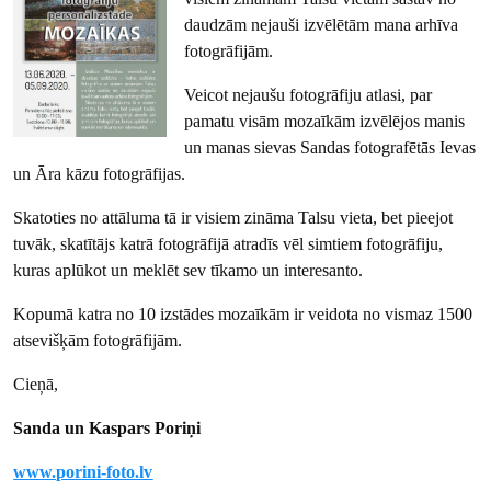
daudzām nejauši izvēlētām mana arhīva
fotogrāfijām.
Veicot nejaušu fotogrāfiju atlasi, par
pamatu visām mozaīkām izvēlējos manis
un manas sievas Sandas fotografētās Ievas
un Āra kāzu fotogrāfijas.
Skatoties no attāluma tā ir visiem zināma Talsu vieta, bet pieejot
tuvāk, skatītājs katrā fotogrāfijā atradīs vēl simtiem fotogrāfiju,
kuras aplūkot un meklēt sev tīkamo un interesanto.
Kopumā katra no 10 izstādes mozaīkām ir veidota no vismaz 1500
atsevišķām fotogrāfijām.
Cieņā,
Sanda un Kaspars Poriņi
www.porini-foto.lv