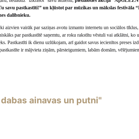
aru, nedaudz "izkrāsot" savu ikdienu,
piedaloties akcijā “ApGLEZ
 savu pastkastīti!” un kļūstot par mūzikas un mākslas festivāl
nes dalībnieku.
i aizvien vairāk par saziņas avotu izmanto internetu un sociālos tīklus,
iskāks par pastkastītē saņemtu, ar roku rakstītu vēstuli vai atklātni, ko
eks. Pastkastīti ik dienu uzlūkojam, arī gaidot savus iecienītos preses i
a pastkastīte ir mājvieta ziņām, pārsteigumiem, labām domām, vēlējumie
s dabas ainavas un putni"