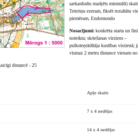
sarkanbaltu marķēts minimāli) skait
Teteriņu ezeram, fiksēt rezultātu vie
piemēram, Endomondo
Nosacījumi:
konkrēta starta un fin
noteikta; skriešanas virziens –
pulksteņrādītāja kustības virzienā; 
vismaz 2 metru distance vienam no 
icīgi distancē - 25
Apļu skaits
7 x 4 nedēļas
14 x 4 nedēļas