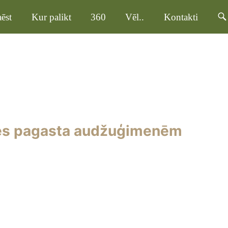
ēst
Kur palikt
360
Vēl..
Kontakti
tes pagasta audžuģimenēm