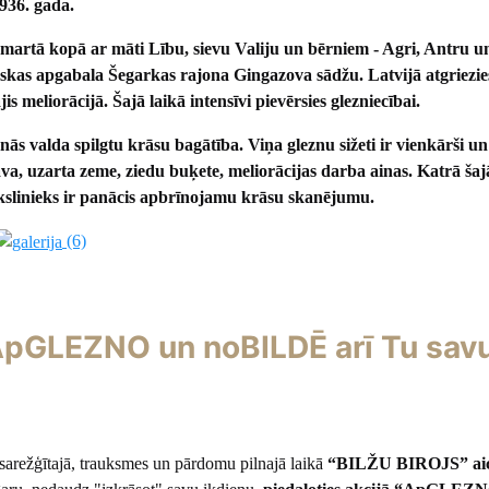
1936. gada.
 martā kopā ar māti Lību, sievu Valiju un bērniem - Agri, Antru u
mskas apgabala Šegarkas rajona Gingazova sādžu. Latvijā atgriezie
is meliorācijā. Šajā laikā intensīvi pievērsies glezniecībai.
nās valda spilgtu krāsu bagātība. Viņa gleznu sižeti ir vienkārši un
ava, uzarta zeme, ziedu buķete, meliorācijas darba ainas. Katrā ša
slinieks ir panācis apbrīnojamu krāsu skanējumu.
(6)
“ApGLEZNO un noBILDĒ arī Tu sav
 sarežģītajā, trauksmes un pārdomu pilnajā laikā
“BILŽU BIROJS” ai