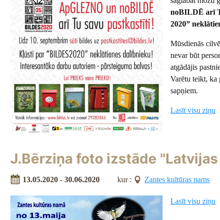
saglabāt možu g
noBILDĒ arī Tu
2020” neklātie
Mūsdienās cilvēk
nevar būt person
atgādājis pastni
Varētu teikt, k
sapņiem.
Lasīt visu ziņu
J.Bērziņa foto izstāde "Latvija
13.05.2020 - 30.06.2020
kur :
Zantes kultūras nams
Lasīt visu ziņu