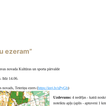
ņu ezeram”
vas novada Kultūras un sporta pārvalde
. līdz 14.06.
novads, Teteriņu ezers (
https://ieej.lv/sPyGb
)
Uzdevums:
4 nedēļas - katrā noskr
noteiktu apļu (aplis - aptuveni 1 km