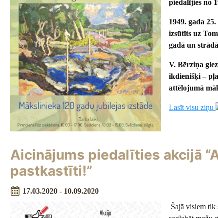
piedalījies no 
1949. gada 25.
izsūtīts uz To
gadā un strādāj
V. Bērziņa glez
ikdienišķi – pļ
attēlojumā māk
Lasīt visu ziņu
Aicinājums piedalīties akcijā 
pastkastīti!”
17.03.2020 - 10.09.2020
Šajā visiem tik