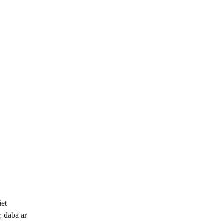
iet
; dabā ar