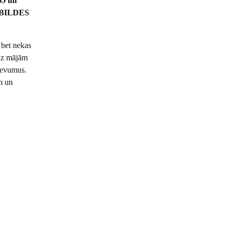
NO un
a “BILDES
 bet nekas
 uz mājām
zdevumus.
m un