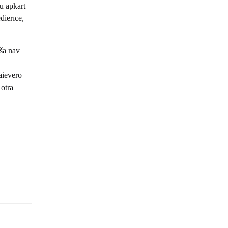
u apkārt
dierīcē,
iša nav
jāievēro
otra