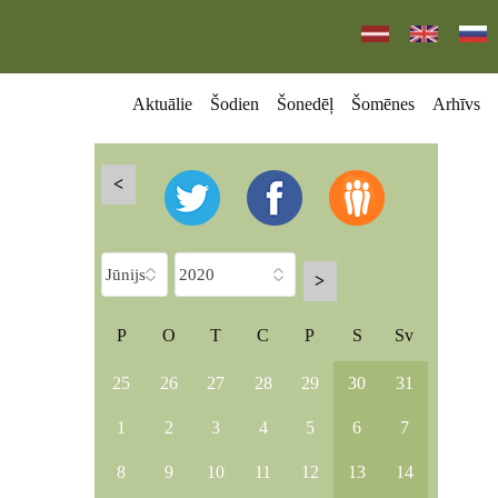
Aktuālie
Šodien
Šonedēļ
Šomēnes
Arhīvs
<
>
P
O
T
C
P
S
Sv
25
26
27
28
29
30
31
1
2
3
4
5
6
7
8
9
10
11
12
13
14