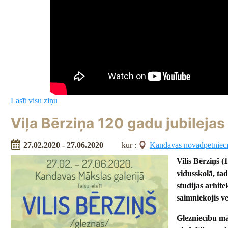
Lasīt visu ziņu
Viļa Bērziņa 120 gadu jubilejas
27.02.2020 - 27.06.2020
kur :
Kandavas novadpētniec
Vilis Bērziņš 
vidusskolā, tad
studijas arhite
saimniekojis v
Glezniecību māc