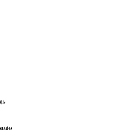
jis
zstādēs