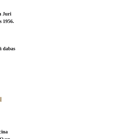
n Juri
s 1956.
jā dabas
u
cina