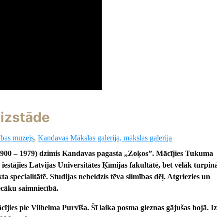
 izstāde
ības muzejs
,
Kandavas Mākslas galerija, mākslas galerija
(1900 – 1979) dzimis Kandavas pagasta „Zoķos”. Mācījies Tukuma
 iestājies Latvijas Universitātes Ķīmijas fakultātē, bet vēlāk turpinā
kta specialitātē. Studijas nebeidzis tēva slimības dēļ. Atgriezies un
ecāku saimniecībā.
ījies pie Vilhelma Purvīša. Šī laika posma gleznas gājušas bojā. I