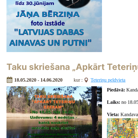
Taku skriešana „Apkārt Teteri
18.05.2020 - 14.06.2020
kur :
Teteriņu peldvieta
Piedāvā:
Kanda
Laiks:
no 18.05
Vieta:
Kandavas 