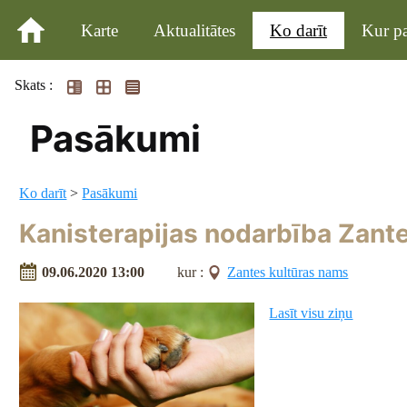
Karte
Aktualitātes
Ko darīt
Kur pa
Skats :
Pasākumi
Ko darīt
>
Pasākumi
Kanisterapijas nodarbība Zan
09.06.2020 13:00
kur :
Zantes kultūras nams
Lasīt visu ziņu