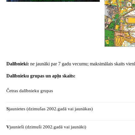
Dalībnieki:
ne jaunāki par 7 gadu vecumu; maksimālais skaits vienla
Dalībnieku grupas un apļu skaits:
Četras dalībnieku grupas
S
jaunietes (dzimušas 2002.gadā vai jaunākas)
V
jaunieši (dzimuši 2002.gadā vai jaunāki)