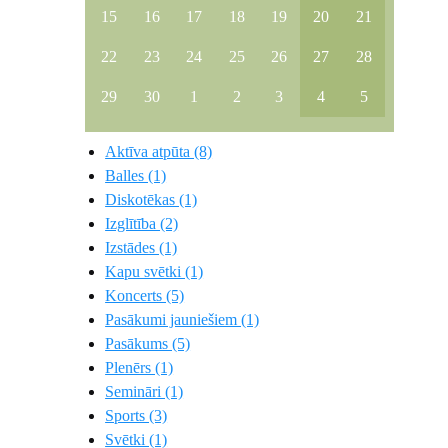
15
16
17
18
19
20
21
22
23
24
25
26
27
28
29
30
1
2
3
4
5
Aktīva atpūta (8)
Balles (1)
Diskotēkas (1)
Izglītība (2)
Izstādes (1)
Kapu svētki (1)
Koncerts (5)
Pasākumi jauniešiem (1)
Pasākums (5)
Plenērs (1)
Semināri (1)
Sports (3)
Svētki (1)