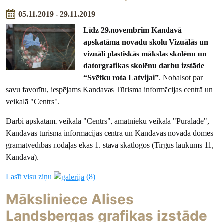
05.11.2019 - 29.11.2019
Līdz 29.novembrim Kandavā
apskatāma novadu skolu Vizuālās un
vizuāli plastiskās mākslas skolēnu un
datorgrafikas skolēnu darbu izstāde
“Svētku rota Latvijai”
. Nobalsot par
savu favorītu, iespējams Kandavas Tūrisma informācijas centrā un
veikalā "Centrs".
Darbi apskatāmi veikala "Centrs", amatnieku veikala "Pūralāde",
Kandavas tūrisma informācijas centra un Kandavas novada domes
grāmatvedības nodaļas ēkas 1. stāva skatlogos (Tirgus laukums 11,
Kandavā).
Lasīt visu ziņu
(8)
Māksliniece Alises
Landsbergas grafikas izstāde