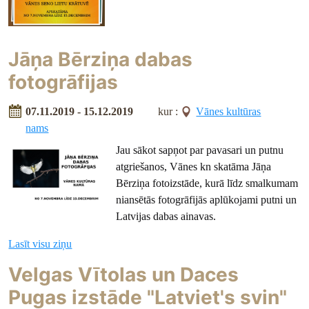
Jāņa Bērziņa dabas
fotogrāfijas
07.11.2019 - 15.12.2019
kur :
Vānes kultūras
nams
Jau sākot sapņot par pavasari un putnu
atgriešanos, Vānes kn skatāma Jāņa
Bērziņa fotoizstāde, kurā līdz smalkumam
niansētās fotogrāfijās aplūkojami putni un
Latvijas dabas ainavas.
Lasīt visu ziņu
Velgas Vītolas un Daces
Pugas izstāde "Latviet's svin"