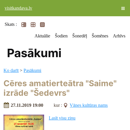
visitkandava.lv
Skats :
Aktuālie
Šodien
Šonedēļ
Šomēnes
Arhīvs
Pasākumi
Ko darīt
>
Pasākumi
Cēres amatierteātra "Saime"
izrāde "Šedevrs"
27.11.2019 19:00
kur :
Vānes kultūras nams
Lasīt visu ziņu