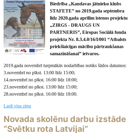
Biedrība „Kandavas jātnieku klubs
STAFETE” no 2019.gada septembra
līdz 2020.gada aprīlim īstenos projektu
„ZIRGS - DRAUGS UN
PARTNERIS”, Eiropas Sociālā fonda
projekta Nr. 8.3.4.0/16/I/001 “Atbalsts
priekšlaicīgas mācību pārtraukšanas
samazināšanai” ietvaros.
2019.gada novembrī turpmākās nodarbības notiks šādos datumos:
3.novembrī no plkst. 13:00 līdz 15:00;
14.novembrī no plkst. 16:00 līdz 18:00;
23.novembrī no plkst. 13:00 līdz 15:00;
28.novembrī no plkst. 16:00 līdz 18:00.
Lasīt visu ziņu
Novada skolēnu darbu izstāde
“Svētku rota Latvijai”