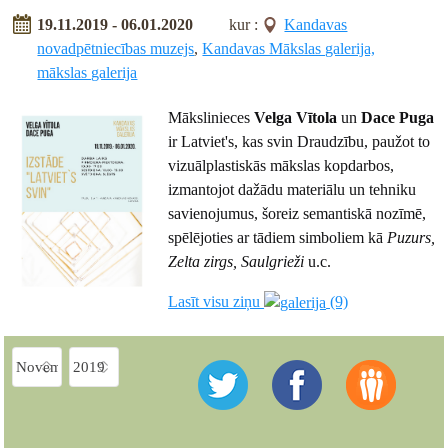
19.11.2019 - 06.01.2020
kur :
Kandavas
novadpētniecības muzejs
,
Kandavas Mākslas galerija,
mākslas galerija
Mākslinieces
Velga Vītola
un
Dace Puga
ir Latviet's, kas svin Draudzību, paužot to
vizuālplastiskās mākslas kopdarbos,
izmantojot dažādu materiālu un tehniku
savienojumus, šoreiz semantiskā nozīmē,
spēlējoties ar tādiem simboliem kā
Puzurs,
Zelta zirgs, Saulgrieži
u.c.
Lasīt visu ziņu
(9)