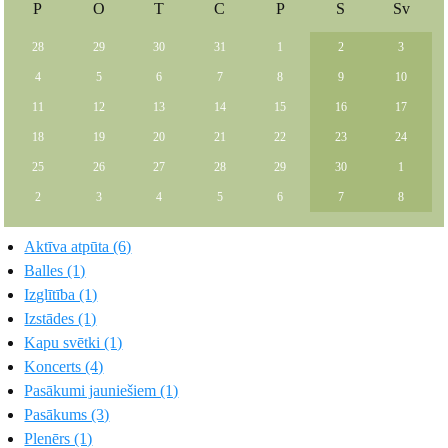
P
O
T
C
P
S
Sv
28
29
30
31
1
2
3
4
5
6
7
8
9
10
11
12
13
14
15
16
17
18
19
20
21
22
23
24
25
26
27
28
29
30
1
2
3
4
5
6
7
8
Aktīva atpūta (6)
Balles (1)
Izglītība (1)
Izstādes (1)
Kapu svētki (1)
Koncerts (4)
Pasākumi jauniešiem (1)
Pasākums (3)
Plenērs (1)