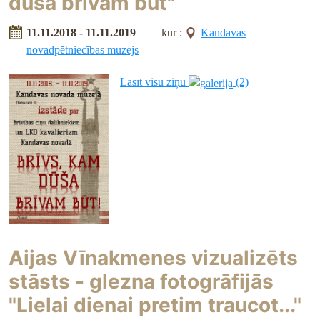
dūša brīvam būt"
11.11.2018 - 11.11.2019
kur :
Kandavas
novadpētniecības muzejs
Lasīt visu ziņu
(2)
Aijas Vīnakmenes vizualizēts
stāsts - glezna fotogrāfijās
"Lielai dienai pretim traucot..."