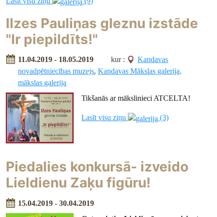
Lasīt visu ziņu
(9)
Ilzes Pauliņas gleznu izstāde
"Ir piepildīts!"
11.04.2019 - 18.05.2019
kur :
Kandavas
novadpētniecības muzejs
,
Kandavas Mākslas galerija,
mākslas galerija
Tikšanās ar mākslinieci ATCELTA!
Lasīt visu ziņu
(3)
Piedalies konkursā- izveido
Lieldienu Zaķu figūru!
15.04.2019 - 30.04.2019