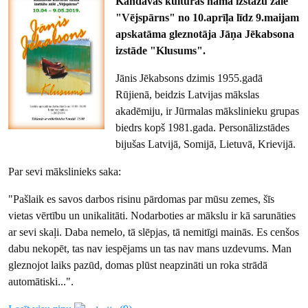
Kandavas kultūras nama izstāžu zālē
"Vējspārns" no 10.aprīļa līdz 9.maijam
apskatāma gleznotāja Jāņa Jēkabsona
izstāde "Klusums".
Jānis Jēkabsons dzimis 1955.gadā
Rūjienā, beidzis Latvijas mākslas
akadēmiju, ir Jūrmalas mākslinieku grupas
biedrs kopš 1981.gada. Personālizstādes
bijušas Latvijā, Somijā, Lietuvā, Krievijā.
Par sevi mākslinieks saka:
"Pašlaik es savos darbos risinu pārdomas par mūsu zemes, šīs
vietas vērtību un unikalitāti. Nodarboties ar mākslu ir kā sarunāties
ar sevi skaļi. Daba nemelo, tā slēpjas, tā nemitīgi mainās. Es cenšos
dabu nekopēt, tas nav iespējams un tas nav mans uzdevums. Man
gleznojot laiks pazūd, domas plūst neapzināti un roka strādā
automātiski...".