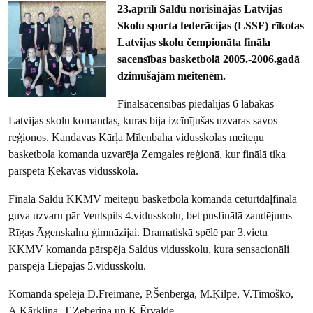
23.aprīlī Saldū norisinājās Latvijas
Skolu sporta federācijas (LSSF) rīkotas
Latvijas skolu čempionāta fināla
sacensības basketbolā 2005.-2006.gadā
dzimušajām meitenēm.
Finālsacensībās piedalījās 6 labākās
Latvijas skolu komandas, kuras bija izcīnījušas uzvaras savos
reģionos. Kandavas Kārļa Mīlenbaha vidusskolas meiteņu
basketbola komanda uzvarēja Zemgales reģionā, kur finālā tika
pārspēta Ķekavas vidusskola.
Finālā Saldū KKMV meiteņu basketbola komanda ceturtdaļfinālā
guva uzvaru pār Ventspils 4.vidusskolu, bet pusfinālā zaudējums
Rīgas Āgenskalna ģimnāzijai. Dramatiskā spēlē par 3.vietu
KKMV komanda pārspēja Saldus vidusskolu, kura sensacionāli
pārspēja Liepājas 5.vidusskolu.
Komandā spēlēja D.Freimane, P.Šenberga, M.Ķilpe, V.Timoško,
A.Kārkliņa, T.Zeberiņa un K.Ērvalde.