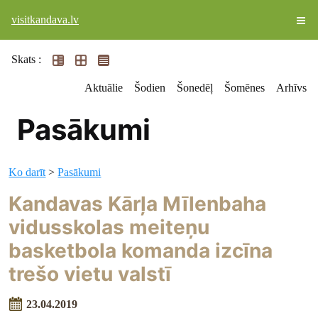
visitkandava.lv
Skats :
Aktuālie
Šodien
Šonedēļ
Šomēnes
Arhīvs
Pasākumi
Ko darīt
>
Pasākumi
Kandavas Kārļa Mīlenbaha
vidusskolas meiteņu
basketbola komanda izcīna
trešo vietu valstī
23.04.2019