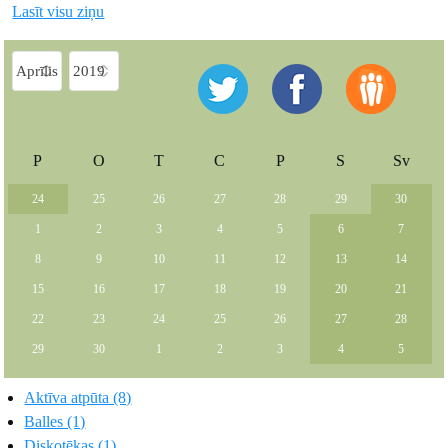
Lasīt visu ziņu
P
O
T
C
P
S
Sv
24
25
26
27
28
29
30
1
2
3
4
5
6
7
8
9
10
11
12
13
14
15
16
17
18
19
20
21
22
23
24
25
26
27
28
29
30
1
2
3
4
5
Aktīva atpūta (8)
Balles (1)
Diskotēkas (1)