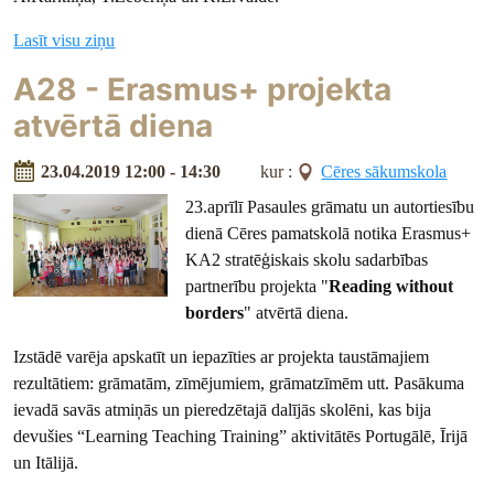
Lasīt visu ziņu
A28 - Erasmus+ projekta
atvērtā diena
23.04.2019 12:00 - 14:30
kur :
Cēres sākumskola
23.aprīlī Pasaules grāmatu un autortiesību
dienā Cēres pamatskolā notika Erasmus+
KA2 stratēģiskais skolu sadarbības
partnerību projekta "
Reading without
borders
" atvērtā diena.
Izstādē varēja apskatīt un iepazīties ar projekta taustāmajiem
rezultātiem: grāmatām, zīmējumiem, grāmatzīmēm utt. Pasākuma
ievadā savās atmiņās un pieredzētajā dalījās skolēni, kas bija
devušies “Learning Teaching Training” aktivitātēs Portugālē, Īrijā
un Itālijā.