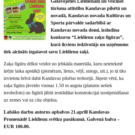
Gatavojoties Lieldienām un veicinot
tūrisma attīstību Kandavas pilsētā un
novadā, Kandavas novada Kultūras un
Sporta pārvalde sadarbībā ar
Kandavas novada domi, izsludina
konkursu “Lieldienu zaķu figūras”,
kurā ikviens iedzīvotājs un uzņēmums
tiek aicināts izgatavot savu Lieldienu zaķi.
Zaķa figūru drīkst veidot no jebkāda materiāla, kuru neietekmē
ārējie laika apstākļi (piemēram, lietus, vējš, sniegs, utt.), jo tā tiks
izvietota brīvā dabā Kandavas pilsētas teritorijā. Jāņem vērā, ka
zaķa figūra jāveido vismaz 1.50 m augsta (platums netiek
ierobežots) un figūrā jābūt iestrādātai konstrukcijai nostiprināšanai
uz zemes vai uz cita objekta.
Labāko darbu autorus apbalvos 21.aprīlī Kandavas
Promenādē Lieldienu svētku pasākumā. Galvenā balva –
EUR 100.00.