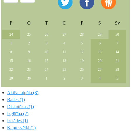
P
O
T
C
P
S
Sv
24
25
26
27
28
29
30
1
2
3
4
5
6
7
8
9
10
11
12
13
14
15
16
17
18
19
20
21
22
23
24
25
26
27
28
29
30
1
2
3
4
5
Aktīva atpūta (8)
Balles (1)
Diskotēkas (1)
Izglītība (2)
Izstādes (1)
Kapu svētki (1)