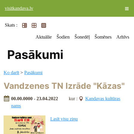
visitkandava.lv
Skats :
Aktuālie
Šodien
Šonedēļ
Šomēnes
Arhīvs
Pasākumi
Ko darīt
>
Pasākumi
Vandzenes TN Izrāde "Kāzas"
00.00.0000 - 23.04.2022
kur :
Kandavas kultūras
nams
Lasīt visu ziņu