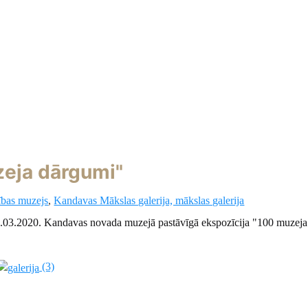
zeja dārgumi"
ības muzejs
,
Kandavas Mākslas galerija, mākslas galerija
1.03.2020. Kandavas novada muzejā pastāvīgā ekspozīcija "100 muzeja
(3)