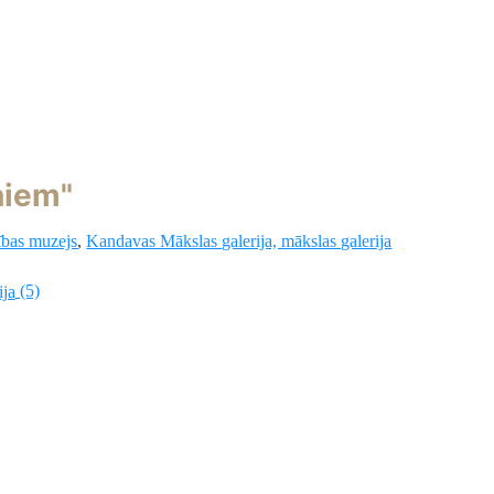
ņiem"
ības muzejs
,
Kandavas Mākslas galerija, mākslas galerija
(5)