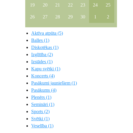
19
20
21
22
23
24
25
26
27
28
29
30
1
2
Aktīva atpūta (5)
Balles (1)
Diskotēkas (1)
Izglītība (2)
Izstādes (1)
Kapu svētki (1)
Koncerts (4)
Pasākumi jauniešiem (1)
Pasākums (4)
Plenērs (1)
Semināri (1)
Sports (2)
Svētki (1)
Veselība (1)