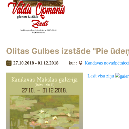
Olitas Gulbes izstāde "Pie ūde
27.10.2018 - 01.12.2018
kur :
Kandavas novadpētniec
Lasīt visu ziņu