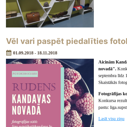
Vēl vari paspēt piedalīties f
01.09.2018 - 18.11.2018
Aicinām Kanda
novadā".
Konkur
septembra līdz 
Skaistākās fotog
Fotogrāfijas k
Konkursa rezult
pastu: liga.sup
Lasīt visu ziņu