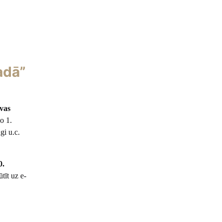
adā”
vas
o 1.
gi u.c.
0.
ūtīt uz e-