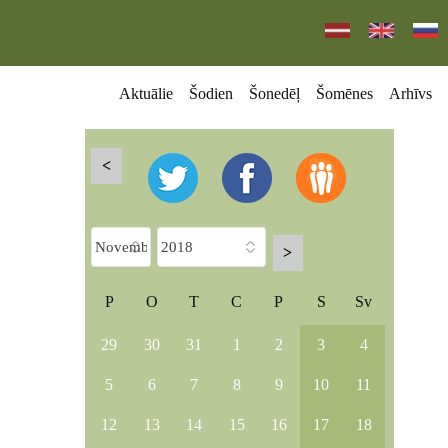
Aktuālie
Šodien
Šonedēļ
Šomēnes
Arhīvs
<
>
P
O
T
C
P
S
Sv
29
30
31
1
2
3
4
5
6
7
8
9
10
11
12
13
14
15
16
17
18