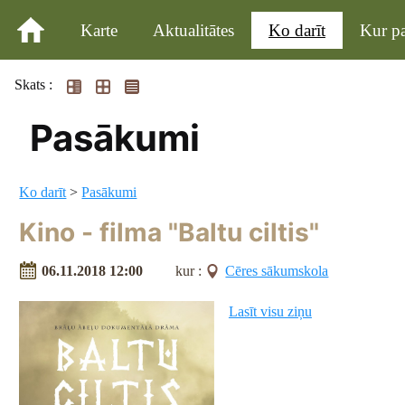
Karte
Aktualitātes
Ko darīt
Kur pa
Skats :
Pasākumi
Ko darīt
>
Pasākumi
Kino - filma "Baltu ciltis"
06.11.2018 12:00
kur :
Cēres sākumskola
Lasīt visu ziņu