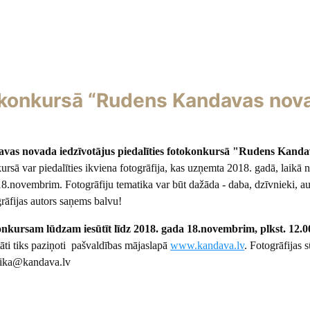
otokonkursā “Rudens Kandavas nov
vas novada iedzīvotājus piedalīties fotokonkursā "Rudens Kanda
sā var piedalīties ikviena fotogrāfija, kas uzņemta 2018. gadā, laikā n
18.novembrim. Fotogrāfiju tematika var būt dažāda - daba, dzīvnieki, au
rāfijas autors saņems balvu!
onkursam lūdzam iesūtīt līdz 2018. gada 18.novembrim, plkst. 12.0
āti tiks paziņoti pašvaldības mājaslapā
www.kandava.lv
. Fotogrāfijas s
stika@kandava.lv