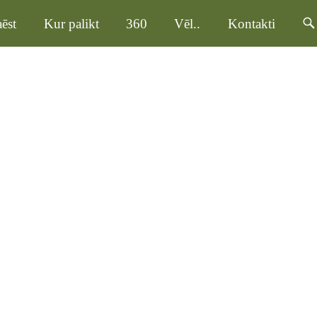
ēst
Kur palikt
360
Vēl..
Kontakti