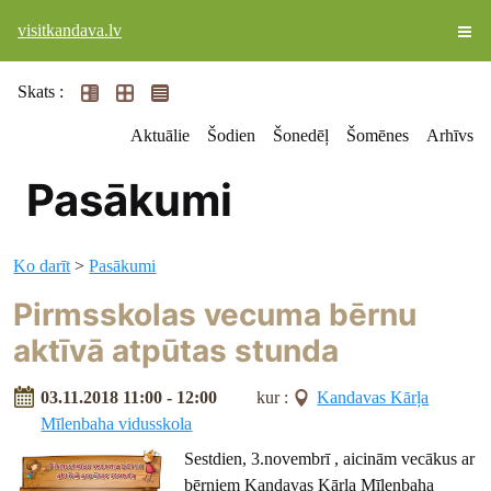
visitkandava.lv
Skats :
Aktuālie
Šodien
Šonedēļ
Šomēnes
Arhīvs
Pasākumi
Ko darīt
>
Pasākumi
Pirmsskolas vecuma bērnu
aktīvā atpūtas stunda
03.11.2018 11:00 - 12:00
kur :
Kandavas Kārļa
Mīlenbaha vidusskola
Sestdien, 3.novembrī , aicinām vecākus ar
bērniem Kandavas Kārļa Mīlenbaha