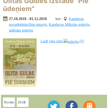
Olitas Gulbes izstāde "Pie
ūdeņiem"
27.10.2018 - 01.12.2018
kur :
Kandavas
novadpētniecības muzejs
,
Kandavas Mākslas galerija,
mākslas galerija
Lasīt visu ziņu
(5)