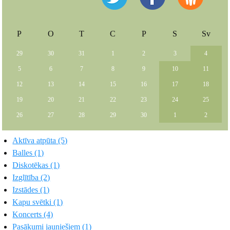
P
O
T
C
P
S
Sv
29
30
31
1
2
3
4
5
6
7
8
9
10
11
12
13
14
15
16
17
18
19
20
21
22
23
24
25
26
27
28
29
30
1
2
Aktīva atpūta (5)
Balles (1)
Diskotēkas (1)
Izglītība (2)
Izstādes (1)
Kapu svētki (1)
Koncerts (4)
Pasākumi jauniešiem (1)