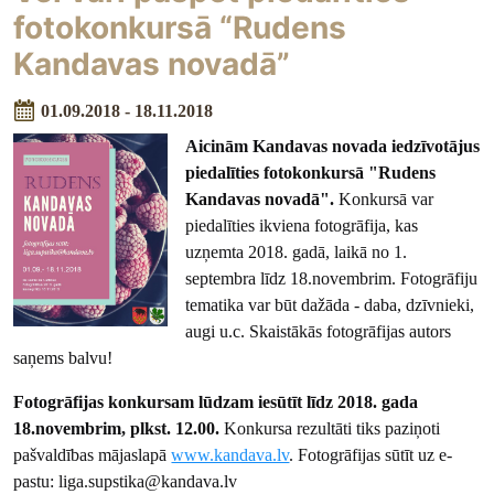
fotokonkursā “Rudens
Kandavas novadā”
01.09.2018 - 18.11.2018
Aicinām Kandavas novada iedzīvotājus
piedalīties fotokonkursā "Rudens
Kandavas novadā".
Konkursā var
piedalīties ikviena fotogrāfija, kas
uzņemta 2018. gadā, laikā no 1.
septembra līdz 18.novembrim. Fotogrāfiju
tematika var būt dažāda - daba, dzīvnieki,
augi u.c. Skaistākās fotogrāfijas autors
saņems balvu!
Fotogrāfijas konkursam lūdzam iesūtīt līdz 2018. gada
18.novembrim, plkst. 12.00.
Konkursa rezultāti tiks paziņoti
pašvaldības mājaslapā
www.kandava.lv
. Fotogrāfijas sūtīt uz e-
pastu: liga.supstika@kandava.lv