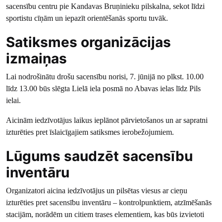
sacensību centru pie Kandavas Bruņinieku pilskalna, sekot līdzi
sportistu cīņām un iepazīt orientēšanās sportu tuvāk.
Satiksmes organizācijas
izmaiņas
Lai nodrošinātu drošu sacensību norisi, 7. jūnijā no plkst. 10.00
līdz 13.00 būs slēgta Lielā iela posmā no Abavas ielas līdz Pils
ielai.
Aicinām iedzīvotājus laikus ieplānot pārvietošanos un ar sapratni
izturēties pret īslaicīgajiem satiksmes ierobežojumiem.
Lūgums saudzēt sacensību
inventāru
Organizatori aicina iedzīvotājus un pilsētas viesus ar cieņu
izturēties pret sacensību inventāru – kontrolpunktiem, atzīmēšanās
stacijām, norādēm un citiem trases elementiem, kas būs izvietoti