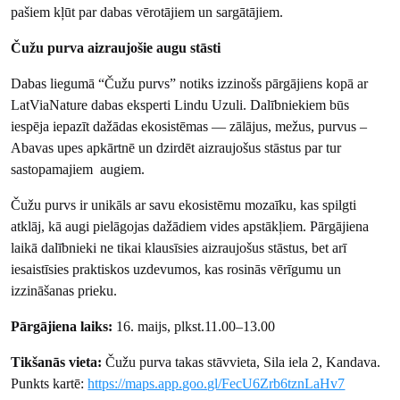
pašiem kļūt par dabas vērotājiem un sargātājiem.
Čužu purva aizraujošie augu stāsti
Dabas liegumā “Čužu purvs” notiks izzinošs pārgājiens kopā ar
LatViaNature dabas eksperti Lindu Uzuli. Dalībniekiem būs
iespēja iepazīt dažādas ekosistēmas — zālājus, mežus, purvus –
Abavas upes apkārtnē un dzirdēt aizraujošus stāstus par tur
sastopamajiem augiem.
Čužu purvs ir unikāls ar savu ekosistēmu mozaīku, kas spilgti
atklāj, kā augi pielāgojas dažādiem vides apstākļiem. Pārgājiena
laikā dalībnieki ne tikai klausīsies aizraujošus stāstus, bet arī
iesaistīsies praktiskos uzdevumos, kas rosinās vērīgumu un
izzināšanas prieku.
Pārgājiena laiks:
16. maijs, plkst.11.00–13.00
Tikšanās vieta:
Čužu purva takas stāvvieta, Sila iela 2, Kandava.
Punkts kartē:
https://maps.app.goo.gl/FecU6Zrb6tznLaHv7