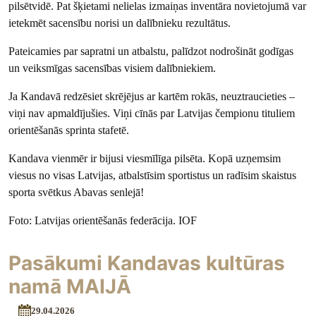
pilsētvidē. Pat šķietami nelielas izmaiņas inventāra novietojumā var
ietekmēt sacensību norisi un dalībnieku rezultātus.
Pateicamies par sapratni un atbalstu, palīdzot nodrošināt godīgas
un veiksmīgas sacensības visiem dalībniekiem.
Ja Kandavā redzēsiet skrējējus ar kartēm rokās, neuztraucieties –
viņi nav apmaldījušies. Viņi cīnās par Latvijas čempionu tituliem
orientēšanās sprinta stafetē.
Kandava vienmēr ir bijusi viesmīlīga pilsēta. Kopā uzņemsim
viesus no visas Latvijas, atbalstīsim sportistus un radīsim skaistus
sporta svētkus Abavas senlejā!
Foto: Latvijas orientēšanās federācija. IOF
Pasākumi Kandavas kultūras
namā MAIJĀ
29.04.2026