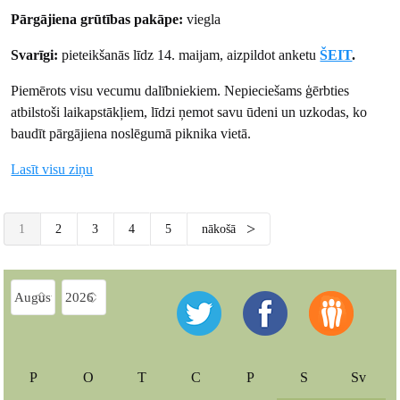
Pārgājiena grūtības pakāpe:
viegla
Svarīgi:
pieteikšanās līdz 14. maijam, aizpildot anketu
ŠEIT
.
Piemērots visu vecumu dalībniekiem. Nepieciešams ģērbties
atbilstoši laikapstākļiem, līdzi ņemot savu ūdeni un uzkodas, ko
baudīt pārgājiena noslēgumā piknika vietā.
Lasīt visu ziņu
1
2
3
4
5
nākošā
P
O
T
C
P
S
Sv