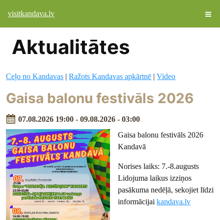
visitkandava.lv
Aktualitātes
Ceļo no Kandavas
|
Ražots Kandavas apkārtnē
|
Video
Gaisa balonu festivāls 2026
07.08.2026 19:00 - 09.08.2026 - 03:00
Gaisa balonu festivāls 2026
Kandavā
Norises laiks: 7.-8.augusts
Lidojuma laikus izziņos
pasākuma nedēļā, sekojiet līdzi
informācijai
kandava.lv