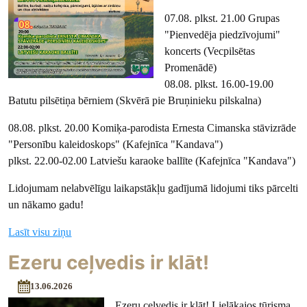
07.08. plkst. 21.00 Grupas
"Pienvedēja piedzīvojumi"
koncerts (Vecpilsētas
Promenādē)
08.08. plkst. 16.00-19.00
Batutu pilsētiņa bērniem (Skvērā pie Bruņinieku pilskalna)
08.08. plkst. 20.00 Komiķa-parodista Ernesta Cimanska stāvizrāde
"Personību kaleidoskops" (Kafejnīca "Kandava")
plkst. 22.00-02.00 Latviešu karaoke ballīte (Kafejnīca "Kandava")
Lidojumam nelabvēlīgu laikapstākļu gadījumā lidojumi tiks pārcelti
un nākamo gadu!
Lasīt visu ziņu
Ezeru ceļvedis ir klāt!
13.06.2026
Ezeru ceļvedis ir klāt! Lielākajos tūrisma