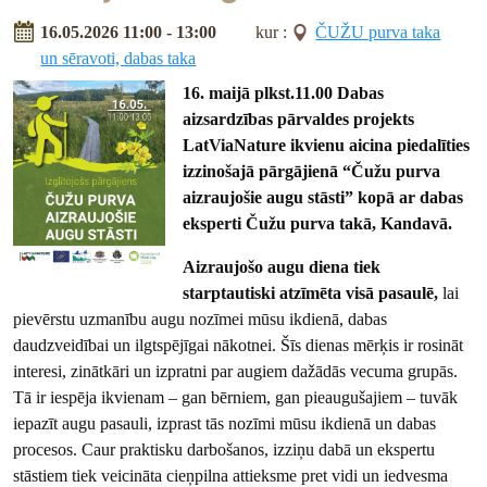
16.05.2026 11:00 - 13:00
kur :
ČUŽU purva taka
un sēravoti, dabas taka
16. maijā plkst.11.00 Dabas
aizsardzības pārvaldes projekts
LatViaNature ikvienu aicina piedalīties
izzinošajā pārgājienā “Čužu purva
aizraujošie augu stāsti” kopā ar dabas
eksperti Čužu purva takā, Kandavā.
Aizraujošo augu diena tiek
starptautiski atzīmēta visā pasaulē,
lai
pievērstu uzmanību augu nozīmei mūsu ikdienā, dabas
daudzveidībai un ilgtspējīgai nākotnei. Šīs dienas mērķis ir rosināt
interesi, zinātkāri un izpratni par augiem dažādās vecuma grupās.
Tā ir iespēja ikvienam – gan bērniem, gan pieaugušajiem – tuvāk
iepazīt augu pasauli, izprast tās nozīmi mūsu ikdienā un dabas
procesos. Caur praktisku darbošanos, izziņu dabā un ekspertu
stāstiem tiek veicināta cieņpilna attieksme pret vidi un iedvesma