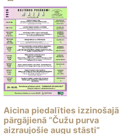
Aicina piedalīties izzinošajā
pārgājienā “Čužu purva
aizraujošie augu stāsti”