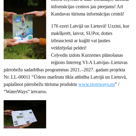
informācijas centros jau pieejams! Arī
Kandavas tūrisma informācijas centrā!
176 ezeri Latvijā un Lietuvā! Uzzini, kur
makšķerēt, laivot, SUPot, doties
izbraucienā ar kuģīti vai ļauties
veldzējošai peldei!
Ceļvedis izdots Kurzemes plānošanas
reģions Interreg VI-A Latvijas–Lietuvas
pārrobežu sadarbības programmas 2021.–2027. gadam projekta
Nr. LL-00011 “Ūdens maršrutu tīkla attīstība Latvijā un Lietuvā,
paplašinot pārrobežu tūrisma produktu
www.riverways.eu
” /
“WaterWays” ietvaros.