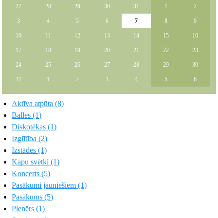
27
28
29
30
31
1
2
3
4
5
6
7
8
9
10
11
12
13
14
15
16
17
18
19
20
21
22
23
24
25
26
27
28
29
30
31
1
2
3
4
5
6
Aktīva atpūta (8)
Balles (1)
Diskotēkas (1)
Izglītība (2)
Izstādes (1)
Kapu svētki (1)
Koncerts (5)
Pasākumi jauniešiem (1)
Pasākums (5)
Plenērs (1)