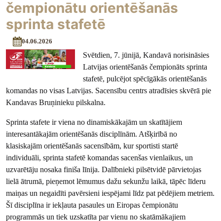
čempionātu orientēšanās
sprinta stafetē
04.06.2026
Svētdien, 7. jūnijā, Kandavā norisināsies
Latvijas orientēšanās čempionāts sprinta
stafetē, pulcējot spēcīgākās orientēšanās
komandas no visas Latvijas. Sacensību centrs atradīsies skvērā pie
Kandavas Bruņinieku pilskalna.
Sprinta stafete ir viena no dinamiskākajām un skatītājiem
interesantākajām orientēšanās disciplīnām. Atšķirībā no
klasiskajām orientēšanās sacensībām, kur sportisti startē
individuāli, sprinta stafetē komandas sacenšas vienlaikus, un
uzvarētāju nosaka finiša līnija. Dalībnieki pilsētvidē pārvietojas
lielā ātrumā, pieņemot lēmumus dažu sekunžu laikā, tāpēc līderu
maiņas un negaidīti pavērsieni iespējami līdz pat pēdējiem metriem.
Šī disciplīna ir iekļauta pasaules un Eiropas čempionātu
programmās un tiek uzskatīta par vienu no skatāmākajiem