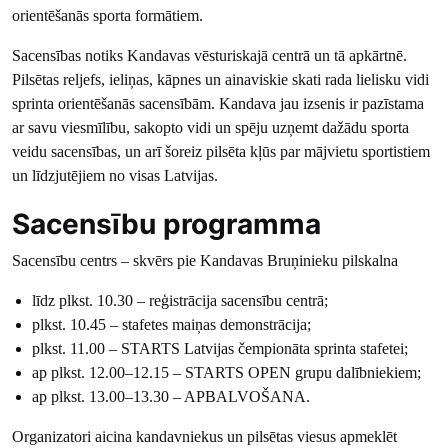
orientēšanās sporta formātiem.
Sacensības notiks Kandavas vēsturiskajā centrā un tā apkārtnē.
Pilsētas reljefs, ieliņas, kāpnes un ainaviskie skati rada lielisku vidi
sprinta orientēšanās sacensībām. Kandava jau izsenis ir pazīstama
ar savu viesmīlību, sakopto vidi un spēju uzņemt dažādu sporta
veidu sacensības, un arī šoreiz pilsēta kļūs par mājvietu sportistiem
un līdzjutējiem no visas Latvijas.
Sacensību programma
Sacensību centrs – skvērs pie Kandavas Bruņinieku pilskalna
līdz plkst. 10.30 – reģistrācija sacensību centrā;
plkst. 10.45 – stafetes maiņas demonstrācija;
plkst. 11.00 – STARTS Latvijas čempionāta sprinta stafetei;
ap plkst. 12.00–12.15 – STARTS OPEN grupu dalībniekiem;
ap plkst. 13.00–13.30 – APBALVOŠANA.
Organizatori aicina kandavniekus un pilsētas viesus apmeklēt