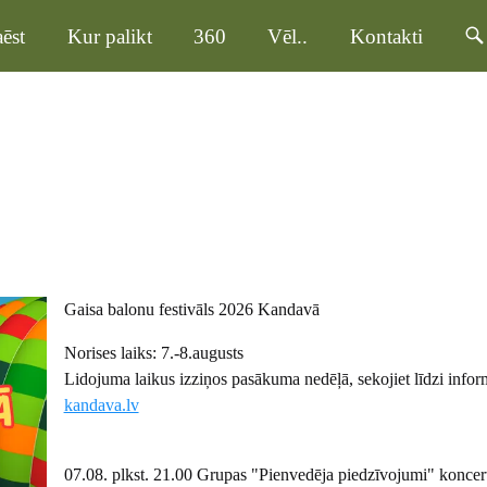
ēst
Kur palikt
360
Vēl..
Kontakti
Gaisa balonu festivāls 2026 Kandavā
Norises laiks: 7.-8.augusts
Lidojuma laikus izziņos pasākuma nedēļā, sekojiet līdzi infor
kandava.lv
07.08. plkst. 21.00 Grupas "Pienvedēja piedzīvojumi" koncer