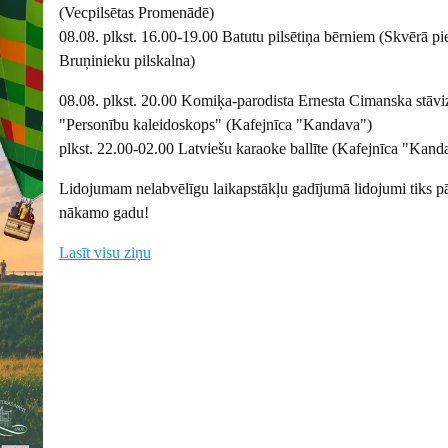
(Vecpilsētas Promenādē)
08.08. plkst. 16.00-19.00 Batutu pilsētiņa bērniem (Skvērā pi
Bruņinieku pilskalna)
08.08. plkst. 20.00 Komiķa-parodista Ernesta Cimanska stāvi
"Personību kaleidoskops" (Kafejnīca "Kandava")
plkst. 22.00-02.00 Latviešu karaoke ballīte (Kafejnīca "Kand
Lidojumam nelabvēlīgu laikapstākļu gadījumā lidojumi tiks pā
nākamo gadu!
Lasīt visu ziņu