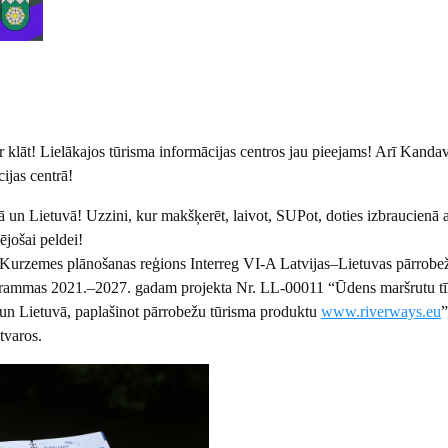
r klāt! Lielākajos tūrisma informācijas centros jau pieejams! Arī Kanda
ijas centrā!
ā un Lietuvā! Uzzini, kur makšķerēt, laivot, SUPot, doties izbraucienā a
ējošai peldei!
 Kurzemes plānošanas reģions Interreg VI-A Latvijas–Lietuvas pārrobe
grammas 2021.–2027. gadam projekta Nr. LL-00011 “Ūdens maršrutu tī
ā un Lietuvā, paplašinot pārrobežu tūrisma produktu
www.riverways.eu
”
tvaros.