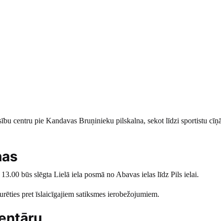
ību centru pie Kandavas Bruņinieku pilskalna, sekot līdzi sportistu cī
ņas
 13.00 būs slēgta Lielā iela posmā no Abavas ielas līdz Pils ielai.
turēties pret īslaicīgajiem satiksmes ierobežojumiem.
entāru