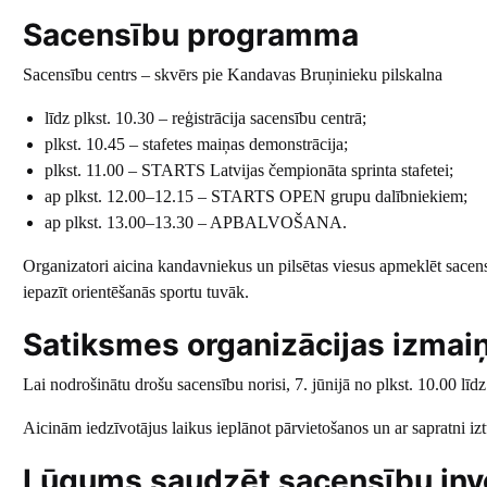
Sacensību programma
Sacensību centrs – skvērs pie Kandavas Bruņinieku pilskalna
līdz plkst. 10.30 – reģistrācija sacensību centrā;
plkst. 10.45 – stafetes maiņas demonstrācija;
plkst. 11.00 – STARTS Latvijas čempionāta sprinta stafetei;
ap plkst. 12.00–12.15 – STARTS OPEN grupu dalībniekiem;
ap plkst. 13.00–13.30 – APBALVOŠANA.
Organizatori aicina kandavniekus un pilsētas viesus apmeklēt sacens
iepazīt orientēšanās sportu tuvāk.
Satiksmes organizācijas izmai
Lai nodrošinātu drošu sacensību norisi, 7. jūnijā no plkst. 10.00 līdz
Aicinām iedzīvotājus laikus ieplānot pārvietošanos un ar sapratni iz
Lūgums saudzēt sacensību inv