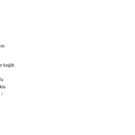
vas
r kuģīti
žu
kla
 /