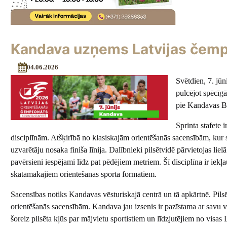
Kandava uzņems Latvijas čempi
04.06.2026
Svētdien, 7. jūn
pulcējot spēcīg
pie Kandavas Br
Sprinta stafete 
disciplīnām. Atšķirībā no klasiskajām orientēšanās sacensībām, kur sp
uzvarētāju nosaka finiša līnija. Dalībnieki pilsētvidē pārvietojas l
pavērsieni iespējami līdz pat pēdējiem metriem. Šī disciplīna ir ie
skatāmākajiem orientēšanās sporta formātiem.
Sacensības notiks Kandavas vēsturiskajā centrā un tā apkārtnē. Pilsēta
orientēšanās sacensībām. Kandava jau izsenis ir pazīstama ar savu v
šoreiz pilsēta kļūs par mājvietu sportistiem un līdzjutējiem no visas 