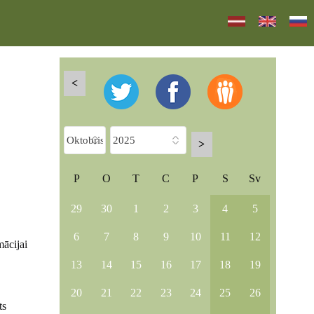
<
>
P
O
T
C
P
S
Sv
29
30
1
2
3
4
5
6
7
8
9
10
11
12
mācijai
13
14
15
16
17
18
19
20
21
22
23
24
25
26
ts