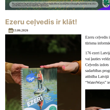
Ezeru ceļvedis ir klāt!
13.06.2026
Ezeru ceļvedis i
tūrisma informāc
176 ezeri Latvij
vai ļauties veldz
Ceļvedis izdots
sadarbības pro
attīstība Latvij
“WaterWays” ie