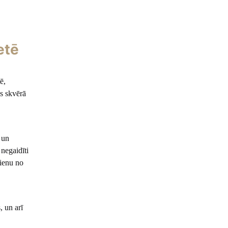
etē
ē,
es skvērā
 un
 negaidīti
vienu no
, un arī