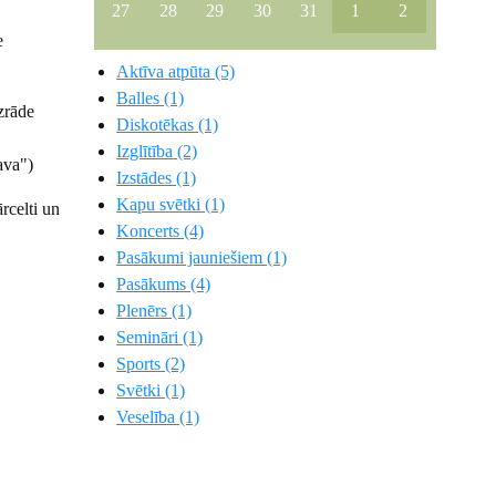
27
28
29
30
31
1
2
e
Aktīva atpūta (5)
Balles (1)
zrāde
Diskotēkas (1)
Izglītība (2)
ava")
Izstādes (1)
Kapu svētki (1)
rcelti un
Koncerts (4)
Pasākumi jauniešiem (1)
Pasākums (4)
Plenērs (1)
Semināri (1)
Sports (2)
Svētki (1)
Veselība (1)