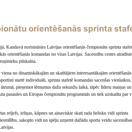
onātu orientēšanās sprinta staf
ijā, Kandavā norisināsies Latvijas orientēšanās čempionāts sprinta stafet
ākās orientēšanās komandas no visas Latvijas. Sacensību centrs atradīsi
uņinieku pilskalna.
ir viena no dinamiskākajām un skatītājiem interesantākajām orientēšanās
ortisti startē individuāli, sprinta stafetē komandas sacenšas vienlaikus,
ielā ātrumā, pieņemot lēmumus dažu sekunžu laikā, tāpēc līderu maiņas un
kļauta pasaules un Eiropas čempionātu programmās un tiek uzskatīta par 
s reljefs, ieliņas, kāpnes un ainaviskie skati rada lielisku vidi sprinta
iesmīlību, sakopto vidi un spēju uzņemt dažādu sporta veidu sacensības
Latvijas.