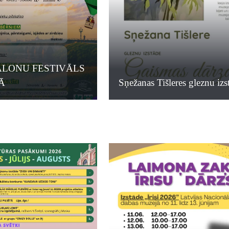
ALONU FESTIVĀLS
Ā
Sņežanas Tišleres gleznu izs