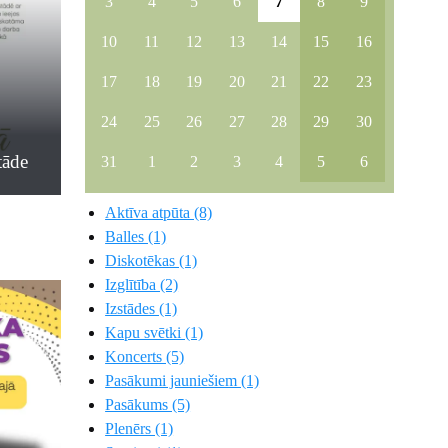
3
4
5
6
7
8
9
10
11
12
13
14
15
16
17
18
19
20
21
22
23
24
25
26
27
28
29
30
tāde
31
1
2
3
4
5
6
Aktīva atpūta (8)
Balles (1)
Diskotēkas (1)
Izglītība (2)
Izstādes (1)
Kapu svētki (1)
Koncerts (5)
Pasākumi jauniešiem (1)
Pasākums (5)
Plenērs (1)