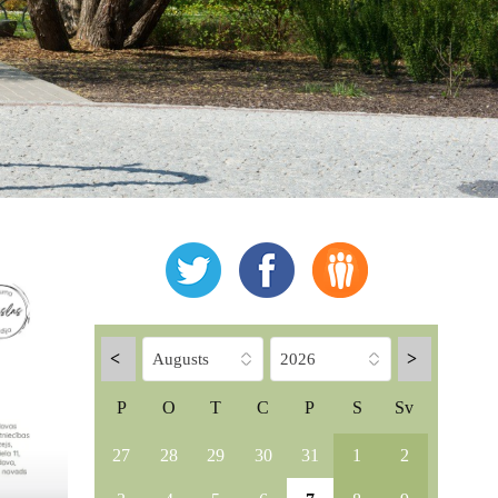
<
>
P
O
T
C
P
S
Sv
27
28
29
30
31
1
2