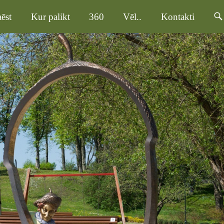
ēst
Kur palikt
360
Vēl..
Kontakti