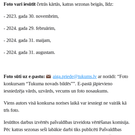
Foto vari iesūtīt
četrās kārtās, katras sezonas beigās, līdz:
- 2023. gada 30. novembrim,
- 2024. gada 29. februārim,
- 2024. gada 31. maijam,
- 2024. gada 31. augustam.
Foto sūti uz e-pastu:
aiga.priede@tukums.lv
ar norādi: “Foto
konkursam “Tukuma novads bildēs””. E-pastā jāpievieno
iesniedzēja vārds, uzvārds, vecums un foto nosaukums.
Viens autors visā konkursa norises laikā var iesniegt ne vairāk kā
trīs foto.
Iesūtītos darbus izvērtēs pašvaldības izveidota vērtēšanas komisija.
Pēc katras sezonas seši labākie darbi tiks publicēti Pašvaldības