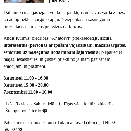
pozitīvs!".
Dalībnieki mācījās izgatavot koka paliktņus un savas vārda zīmes,
kā arī apmeklēja zirgu terapiju. Neizpalika arī sasniegumu
prezentācijas un labās pieredzes darbnīcas.
Andis Kurmis, biedrības "Ar atdevi" priekšsēdētājs,
aicina
interesentus (personas ar īpašām vajadzībām, mazaizsargātos,
seniorus) uz noslēguma nodarbībām šajā vasarā
! Nepalieciet
mājās! Iesaistieties un gūstiet prieku no jaunām pazīšanām,
emocijām un prasmēm!
3.augustā 11.00 - 16.00
9.augustā 15.00 - 20.00
7.septembrī 11.00 - 16.00
Tikšanās vieta - Sabiles ielā 29, Rīgas vācu kultūras biedrības
"Štempeļhofa" teritorijā.
Pateicamies par finansējumu Tukuma novada domei, TND/2-
58.5/24/86