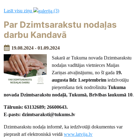
Lasīt visu ziņu
(3)
Par Dzimtsarakstu nodaļas
darbu Kandavā
19.08.2024 - 01.09.2024
Sakarā ar Tukuma novada Dzimtsarakstu
nodaļas vadītājas vietnieces Maijas
Zariņas atvaļinājumu, no šī gada
19.
augusta līdz 1.septembrim
iedzīvotāju
pieņemšana tiek nodrošināta
Tukuma
novada Dzimtsarakstu nodaļā, Tukumā, Brīvības laukumā 10
.
Tālrunis: 63132689; 26600643.
E-pasts: dzimtsaraksti@tukums.lv
Dzimtsarakstu nodaļa informē, ka iedzīvotāji dokumentus var
pieprasīt arī elektroniskā veidā
www.latvija.lv