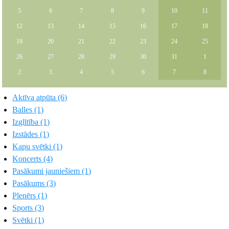
5
6
7
8
9
10
11
12
13
14
15
16
17
18
19
20
21
22
23
24
25
26
27
28
29
30
31
1
2
3
4
5
6
7
8
Aktīva atpūta (6)
Balles (1)
Izglītība (1)
Izstādes (1)
Kapu svētki (1)
Koncerts (4)
Pasākumi jauniešiem (1)
Pasākums (3)
Plenērs (1)
Sports (3)
Svētki (1)