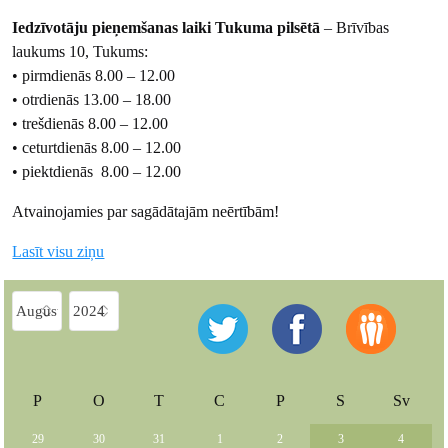
Iedzīvotāju pieņemšanas laiki Tukuma pilsētā
– Brīvības
laukums 10, Tukums:
• pirmdienās 8.00 – 12.00
• otrdienās 13.00 – 18.00
• trešdienās 8.00 – 12.00
• ceturtdienās 8.00 – 12.00
• piektdienās 8.00 – 12.00
Atvainojamies par sagādātajām neērtībām!
Lasīt visu ziņu
P
O
T
C
P
S
Sv
29
30
31
1
2
3
4