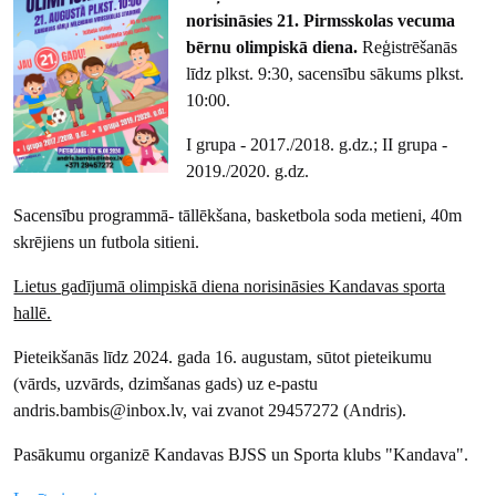
norisināsies 21. Pirmsskolas vecuma
bērnu olimpiskā diena.
Reģistrēšanās
līdz plkst. 9:30, sacensību sākums plkst.
10:00.
I grupa - 2017./2018. g.dz.; II grupa -
2019./2020. g.dz.
Sacensību programmā- tāllēkšana, basketbola soda metieni, 40m
skrējiens un futbola sitieni.
Lietus gadījumā olimpiskā diena norisināsies Kandavas sporta
hallē.
Pieteikšanās līdz 2024. gada 16. augustam, sūtot pieteikumu
(vārds, uzvārds, dzimšanas gads) uz e-pastu
andris.bambis@inbox.lv, vai zvanot 29457272 (Andris).
Pasākumu organizē Kandavas BJSS un Sporta klubs "Kandava".