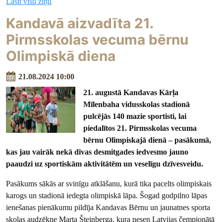
Lasīt visu ziņu
Kandavā aizvadīta 21.
Pirmsskolas vecuma bērnu
Olimpiskā diena
21.08.2024 10:00
21. augustā Kandavas Kārļa
Mīlenbaha vidusskolas stadionā
pulcējās 140 mazie sportisti, lai
piedalītos 21. Pirmsskolas vecuma
bērnu Olimpiskajā dienā – pasākumā,
kas jau vairāk nekā divas desmitgades iedvesmo jauno
paaudzi uz sportiskām aktivitātēm un veselīgu dzīvesveidu.
Pasākums sākās ar svinīgu atklāšanu, kurā tika pacelts olimpiskais
karogs un stadionā iedegta olimpiskā lāpa. Šogad godpilno lāpas
ienešanas pienākumu pildīja Kandavas Bērnu un jaunatnes sporta
skolas audzēkne Marta Šteinberga, kura nesen Latvijas čempionātā