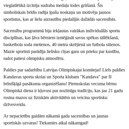
vieglatlētikā izcīnīja sudraba medaļu lodes grūšanā. Šis
simboliskais brīdis radīja īpašu noskaņu un motivēja jaunos
sportistus, kas ar lielu aizrautību piedalījās dažādās sacensībās.
Sacensību programmā bija iekļautas vairākas individuālās sporta
disciplīnas, kas ļāva bērniem izmēģināt savus spēkus tāllēkšanā,
basketbola soda metienos, 40 metru skrējienā un futbola sitienos.
Mazie sportisti parādīja lielisku cīņas garu un prieku par kustību,
radot patiesi olimpisku atmosfēru.
Paldies par sadarbību Latvijas Olimpiskajai komitejai! Liels paldies
Kandavas sporta skolai un Sporta klubam "Kandava" par šī
brīnišķīgā pasākuma organizēšanu! Pirmsskolas vecuma bērnu
Olimpiskā diena ir kļuvusi par nozīmīgu tradīciju, kas jau 21 gadu
rosina mazos uz fiziskām aktivitātēm un veicina sportisku
dzīvesveidu.
Ar nepacietību gaidām nākamā gada sacensības un jaunas
sportiskās uzvaras! Tiekamies atkal nākamgad!