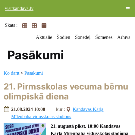
visitkandava.lv
Skats :
Aktuālie
Šodien
Šonedēļ
Šomēnes
Arhīvs
Pasākumi
Ko darīt
>
Pasākumi
21. Pirmsskolas vecuma bērnu
olimpiskā diena
21.08.2024 10:00
kur :
Kandavas Kārļa
Mīlenbaha vidusskolas stadions
21. augustā plkst. 10:00 Kandavas
Kārļa Mīlenbaha vidusskolas stadionā