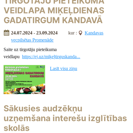
TIRGOTĀJU PIETEIKUMA
VEIDLAPA MIĶEĻDIENAS
GADATIRGUM KANDAVĀ
24.07.2024 - 23.09.2024
kur :
Kandavas
vecpilsētas Promenāde
Saite uz tirgotāju pieteikuma
veidlapu
https://ej.uz/miķeļtirguskanda...
Lasīt visu ziņu
Sākusies audzēkņu
uzņemšana interešu izglītības
skolās