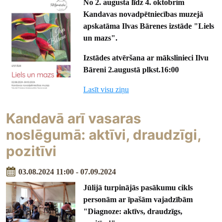
No 2. augusta līdz 4. oktobrim
Kandavas novadpētniecības muzejā
apskatāma Ilvas Bārenes izstāde "Liels
un mazs".
Izstādes atvēršana ar mākslinieci Ilvu
Bāreni 2.augustā plkst.16:00
Lasīt visu ziņu
Kandavā arī vasaras
noslēgumā: aktīvi, draudzīgi,
pozitīvi
03.08.2024 11:00 - 07.09.2024
Jūlijā turpinājās pasākumu cikls
personām ar īpašām vajadzībām
"Diagnoze: aktīvs, draudzīgs,