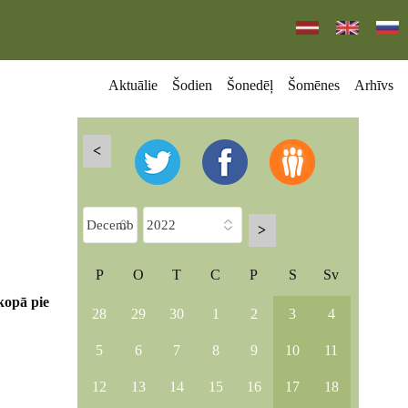
Aktuālie
Šodien
Šonedēļ
Šomēnes
Arhīvs
<
>
P
O
T
C
P
S
Sv
kopā pie
28
29
30
1
2
3
4
5
6
7
8
9
10
11
12
13
14
15
16
17
18