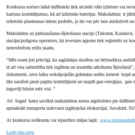
Konkursa norises laikā dalībnieki tiek aicināti vākt izlietoto vai ne
kartona izstrādājumus, kā arī izlietotās baterijas. Makulatūrai ir jābū
izlietotās plastmasas ūdens pudelēs, jo tās var pēc tam aizskrūvēt
Makulatūru uz pārkraušanas-šķirošanas staciju (Tukumā, Kandavā, R
stacijas/poligona operatoru, lai ievestais apjoms tiek reģistrēts uz k
neierobežotu reižu skaitu.
“Mēs esam ļoti priecīgi, ka saglabājas skolēnu un bērnudārza audz
tā arī visa sabiedrība tiek izglītota un iesaistīta atkritumu šķirošanā”
dokumenti, savu laiku nokalpojušās grāmatas netiks izmesti kopā ar c
tiks saražoti jauni papīra izstrādājumi un taupīti gan enerģijas, gan 
ieguvēji būsim mēs visi. ”
Arī šogad katra savāktā makulatūras tonna atgriezīsies pie dalībni
apmaksāti transporta izdevumi izglītojošai ekskursijai. Savukārt, SI
Ar konkursa nolikumu var iepazīties mājas lapā:
www.piejuraatkrit
Lasīt visu ziņu