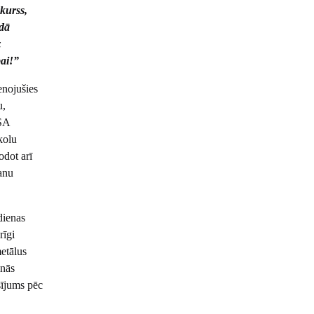
kurss,
adā
z
bai!”
enojušies
u,
CSA
kolu
odot arī
šanu
dienas
rīgi
metālus
inās
sījums pēc