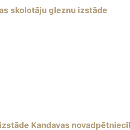
s skolotāju gleznu izstāde
izstāde Kandavas novadpētniec