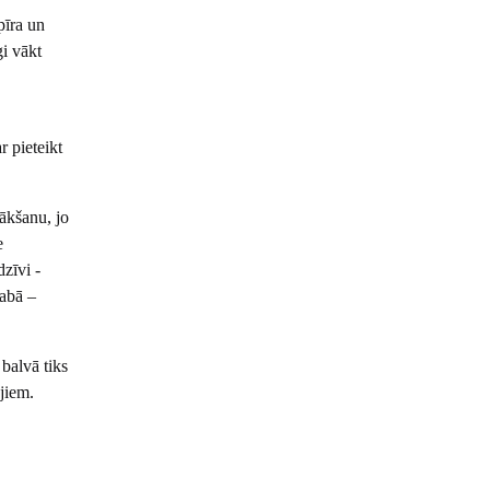
pīra un
gi vākt
r pieteikt
ākšanu, jo
e
dzīvi -
dabā –
balvā tiks
ājiem.