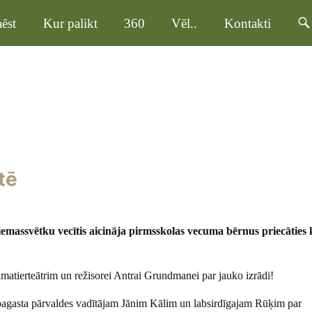
ēst
Kur palikt
360
Vēl..
Kontakti
tē
emassvētku vecītis aicināja pirmsskolas vecuma bērnus priecāties 
amatierteātrim un režisorei Antrai Grundmanei par jauko izrādi!
pagasta pārvaldes vadītājam Jānim Kālim un labsirdīgajam Rūķim par