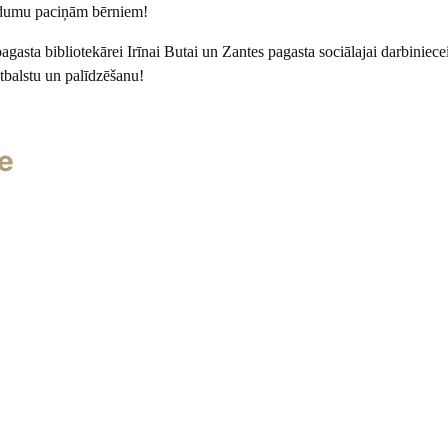
ldumu paciņām bērniem!
agasta bibliotekārei Irīnai Butai un Zantes pagasta sociālajai darbiniecei
tbalstu un palīdzēšanu!
e