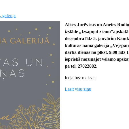
 galerija
Alises Jurēvicas un Anetes Rodiņ
izstāde „Izsapņot ziemu”
apskatā
decembra līdz 5. janvārim Kand
kultūras nama galerijā „Vējspār
darba dienās no plkst. 9.00 līdz 1
iepriekš norunājot vēlamo apskat
pa tel. 27022882.
Ieeja bez maksas.
Lasīt visu ziņu