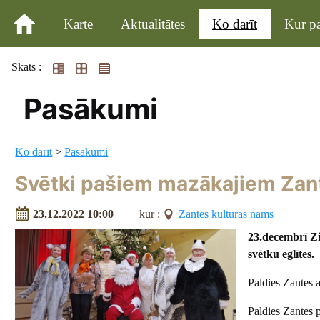
Karte
Aktualitātes
Ko darīt
Kur pa
Skats :
Pasākumi
Ko darīt
>
Pasākumi
Svētki pašiem mazākajiem Zan
23.12.2022 10:00
kur :
Zantes kultūras nams
23.decembrī
Zi
svētku eglītes.
Paldies Zantes 
Paldies Zantes 