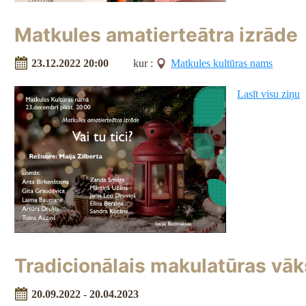
Matkules amatierteātra izrāde
23.12.2022 20:00
kur :
Matkules kultūras nams
Lasīt visu ziņu
Tradicionālais makulatūras vā
20.09.2022 - 20.04.2023