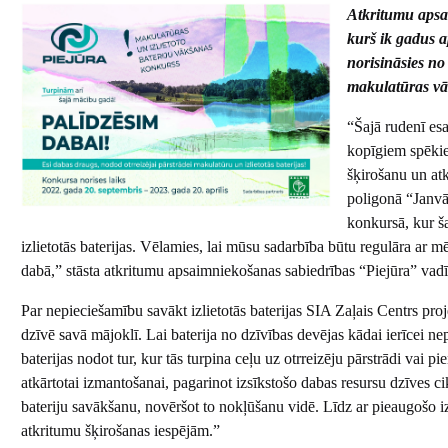
Atkritumu apsai
kurš ik gadus a
norisināsies no
makulatūras vāk
“Šajā rudenī es
kopīgiem spēkie
šķirošanu un a
poligonā “Janvār
konkursā, kur š
izlietotās baterijas. Vēlamies, lai mūsu sadarbība būtu regulāra ar 
dabā,” stāsta atkritumu apsaimniekošanas sabiedrības “Piejūra” vadī
Par nepieciešamību savākt izlietotās baterijas SIA Zaļais Centrs p
dzīvē savā mājoklī. Lai baterija no dzīvības devējas kādai ierīcei nep
baterijas nodot tur, kur tās turpina ceļu uz otrreizēju pārstrādi vai p
atkārtotai izmantošanai, pagarinot izsīkstošo dabas resursu dzīves 
bateriju savākšanu, novēršot to nokļūšanu vidē. Līdz ar pieaugošo izp
atkritumu šķirošanas iespējām.”