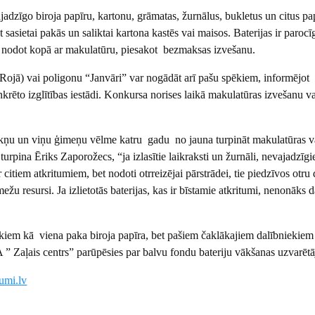
vajadzīgo biroja papīru, kartonu, grāmatas, žurnālus, bukletus un citus pa
t sasietai pakās un saliktai kartona kastēs vai maisos. Baterijas ir parocī
 un nodot kopā ar makulatūru, piesakot bezmaksas izvešanu.
ojā) vai poligonu “Janvāri” var nogādāt arī pašu spēkiem, informējot
onkrēto izglītības iestādi. Konkursa norises laikā makulatūras izvešanu va
ēkņu un viņu ģimeņu vēlme katru gadu no jauna turpināt makulatūras v
, turpina Ēriks Zaporožecs, “ja izlasītie laikraksti un žurnāli, nevajadzīgi
itiem atkritumiem, bet nodoti otrreizējai pārstrādei, tie piedzīvos otru 
mežu resursi. Ja izlietotās baterijas, kas ir bīstamie atkritumi, nenonāks 
ekiem kā viena paka biroja papīra, bet pašiem čaklākajiem dalībniekiem 
A ” Zaļais centrs” parūpēsies par balvu fondu bateriju vākšanas uzvarēt
umi.lv