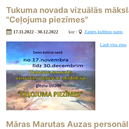
Tukuma novada vizuālās māksla
"Ceļojuma piezīmes"
17.11.2022 - 30.12.2022
kur :
Zantes kultūras nams
Lasīt visu ziņu
Māras Marutas Auzas personāl