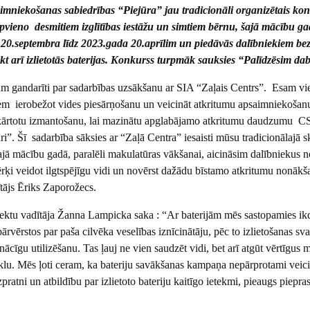
mniekošanas sabiedrības “Piejūra” jau tradicionāli organizētais kon
pvieno desmitiem izglītības iestāžu un simtiem bērnu, šajā mācību g
 20.septembra līdz 2023.gada 20.aprīlim un piedāvās dalībniekiem be
t arī izlietotās baterijas. Konkurss turpmāk sauksies “Palīdzēsim da
am gandarīti par sadarbības uzsākšanu ar SIA “Zaļais Centrs”. Esam vi
m ierobežot vides piesārņošanu un veicināt atkritumu apsaimniekošan
tkārtotu izmantošanu, lai mazinātu apglabājamo atkritumu daudzumu 
i”. Šī sadarbība sāksies ar “Zaļā Centra” iesaisti mūsu tradicionālajā s
ajā mācību gadā, paralēli makulatūras vākšanai, aicināsim dalībniekus n
mērķi veidot ilgtspējīgu vidi un novērst dažādu bīstamo atkritumu nonāk
tājs Ēriks Zaporožecs.
rojektu vadītāja Žanna Lampicka saka : “Ar baterijām mēs sastopamies ik
ārvērstos par paša cilvēka veselības iznīcinātāju, pēc to izlietošanas sva
ienācīgu utilizēšanu. Tas ļauj ne vien saudzēt vidi, bet arī atgūt vērtīgus 
ciklu. Mēs ļoti ceram, ka bateriju savākšanas kampaņa nepārprotami veic
ratni un atbildību par izlietoto bateriju kaitīgo ietekmi, pieaugs piepra