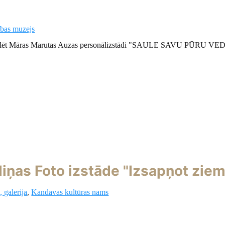
bas muzejs
lēt Māras Marutas Auzas personālizstādi "SAULE SAVU PŪRU VE
iņas Foto izstāde "Izsapņot zie
 galerija
,
Kandavas kultūras nams