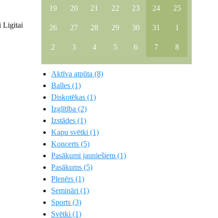
19
20
21
22
23
24
25
 Ligitai
26
27
28
29
30
31
1
2
3
4
5
6
7
8
Aktīva atpūta (8)
Balles (1)
Diskotēkas (1)
Izglītība (2)
Izstādes (1)
Kapu svētki (1)
Koncerts (5)
Pasākumi jauniešiem (1)
Pasākums (5)
Plenērs (1)
Semināri (1)
Sports (3)
Svētki (1)