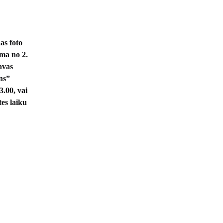
as foto
ma no 2.
avas
ns”
3.00, vai
es laiku