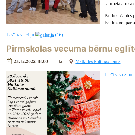
sarūpētajām sa
Paldies Zantes p
Feldmanei par a
Lasīt visu ziņu
(16)
Pirmskolas vecuma bērnu eglīt
23.12.2022 18:00
kur :
Matkules kultūras nams
Lasīt visu ziņu