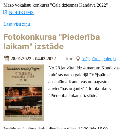
Mazo vokālistu konkurss "Cāļa dziesmas Kandavā 2022"
NOLIKUMS
Lasīt visu ziņu
Fotokonkursa "Piederība
laikam" izstāde
28.01.2022 - 04.03.2022
kur :
Vējspārns, galerija
No 28.janvāra līdz 4.martam Kandavas
kultūras nama galerijā "Vējspārns"
apskatāma Kandavas un pagastu
apvienības organizētā fotokonkursa
"Piederība laikam" izstāde.
Izstāde apskatāma darba dienās no plkst. 12.00 līdz 16.00.