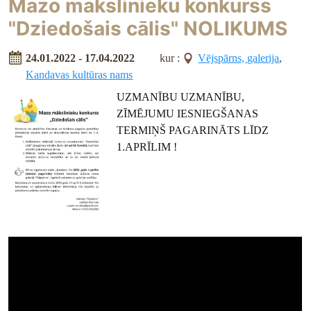
Mazo mākslinieku konkurss
"Dziedošais cālis" NOLIKUMS
24.01.2022 - 17.04.2022
kur :
Vējspārns, galerija
,
Kandavas kultūras nams
UZMANĪBU UZMANĪBU,
ZĪMĒJUMU IESNIEGŠANAS
TERMIŅŠ PAGARINĀTS LĪDZ
1.APRĪLIM !