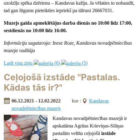
ozolzīļu spēka dzērienu – Kandavas kafiju. Ja vēlaties to nobaudīt,
tad gan lūgums pieteikties iepriekš pa tālruni 26667031.
Muzejs gaida apmeklētājus darba dienās no 10:00 līdz 17:00,
sestdienās no 10:00 līdz 16:00.
Informāciju sagatavoja: Inese Roze, Kandavas novadpētniecības
muzeja vadītāja
Lasīt visu ziņu
(6)
(5)
Ceļojošā izstāde "Pastalas.
Kādas tās ir?"
06.12.2021 - 12.02.2022
kur :
Kandavas
novadpētniecības muzejs
Kandavas novadpētniecības muzejā ir
apskatāma Agritas Krieviņas-Siliņas
pastalām veltīta ceļojošā
izstāde