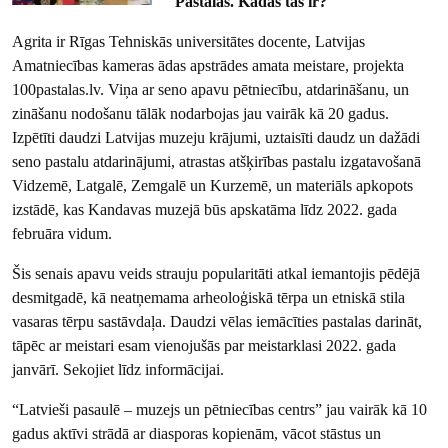
"
Pastalas. Kādas tās ir?
"
Agrita ir Rīgas Tehniskās universitātes docente, Latvijas
Amatniecības kameras ādas apstrādes amata meistare, projekta
100pastalas.lv. Viņa ar seno apavu pētniecību, atdarināšanu, un
zināšanu nodošanu tālāk nodarbojas jau vairāk kā 20 gadus.
Izpētīti daudzi Latvijas muzeju krājumi, uztaisīti daudz un dažādi
seno pastalu atdarinājumi, atrastas atšķirības pastalu izgatavošanā
Vidzemē, Latgalē, Zemgalē un Kurzemē, un materiāls apkopots
izstādē, kas Kandavas muzejā būs apskatāma līdz 2022. gada
februāra vidum.
Šis senais apavu veids strauju popularitāti atkal iemantojis pēdējā
desmitgadē, kā neatņemama arheoloģiskā tērpa un etniskā stila
vasaras tērpu sastāvdaļa. Daudzi vēlas iemācīties pastalas darināt,
tāpēc ar meistari esam vienojušās par meistarklasi 2022. gada
janvārī. Sekojiet līdz informācijai.
“Latvieši pasaulē – muzejs un pētniecības centrs” jau vairāk kā 10
gadus aktīvi strādā ar diasporas kopienām, vācot stāstus un