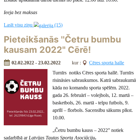
Ieeja bez maksas
Lasīt visu ziņu
(15)
Pieteikšanās ''Četru bumbu
kausam 2022" Cērē!
02.02.2022 - 23.02.2022
kur :
Cēres sporta halle
Turnīrs notiks Cēres sporta hallē. Turnīrs
risināsies sabraukumos. Katrā sabraukumā
kāda no komandu sporta spēlēm. 2022.
gada 26. februārī – volejbols, 12. martā –
basketbols, 26. martā - telpu futbols, 9.
aprīlī – florbols. Sacensību sākums plkst.
10.00.
„Četru bumbu kauss – 2022” notiek
sadarbībā ar
Latvijas Tautas Sporta Asociāciju
.