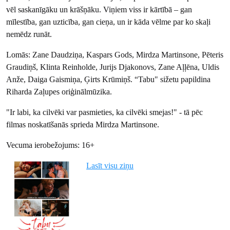
vēl saskanīgāku un krāšņāku. Viņiem viss ir kārtībā – gan
mīlestība, gan uzticība, gan cieņa, un ir kāda vēlme par ko skaļi
nemēdz runāt.
Lomās: Zane Daudziņa, Kaspars Gods, Mirdza Martinsone, Pēteris
Graudiņš, Klinta Reinholde, Jurijs Djakonovs, Zane Aļļēna, Uldis
Anže, Daiga Gaismiņa, Ģirts Krūmiņš. “Tabu" sižetu papildina
Riharda Zaļupes oriģinālmūzika.
"Ir labi, ka cilvēki var pasmieties, ka cilvēki smejas!" - tā pēc
filmas noskatīšanās sprieda Mirdza Martinsone.
Vecuma ierobežojums: 16+
Lasīt visu ziņu