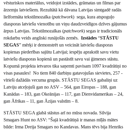
vēsturiskos materiālus, veidojot izstādes, grāmatas un filmas par
ārzemju latviešiem. Rezultātā kā dāvana Latvijas simtgadē radās
lielformāta tekstilmozaīka (
patchwork
) sega, kura atspoguļo
diasporas latviešu vienotību un viņu daudzveidīgos dzīves gājumus
ārpus Latvijas. Tekstilmozaīkas (
patchwork
) segas ir tradicionāls
rokdarbu veids angliski runājošās zemēs.
Izstādes
“
STĀSTU
SEGAS
” mērķi ir demonstrēt un veicināt latviešu diasporas
kopienas piederības sajūtu Latvijai; iespēju aprakstīt savu vietu
latviešu diasporas kopienā un pastāstīt savu vai ģimenes stāstu.
Kopumā projekta ietvaros tika saņemti pavisam 1097 kvadrātiņi no
visas pasaules! No tiem 840 darbiņu gatavojušas sievietes, 257 -
vīrieši dažādās vecuma grupās. STĀSTU SEGAS gabaliņi uz
Latviju atceļojuši gan no ASV – 564, gan Eiropas – 188, gan
Kanādas – 183, gan Okeānijas – 117, gan Dienvidamerikas – 24,
gan Āfrikas – 11, gan Āzijas valstīm – 8.
STĀSTU SEGA glabā stāstus arī no mūsu novada. Silvija
Smagars Hunt no ASV: “Šajā kvadrātiņā ir manas mīļās mātes
bilde: Irma Dreija Smagars no Kandavas. Mans tēvs bija Henriks