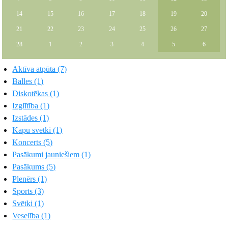
14
15
16
17
18
19
20
21
22
23
24
25
26
27
28
1
2
3
4
5
6
Aktīva atpūta (7)
Balles (1)
Diskotēkas (1)
Izglītība (1)
Izstādes (1)
Kapu svētki (1)
Koncerts (5)
Pasākumi jauniešiem (1)
Pasākums (5)
Plenērs (1)
Sports (3)
Svētki (1)
Veselība (1)