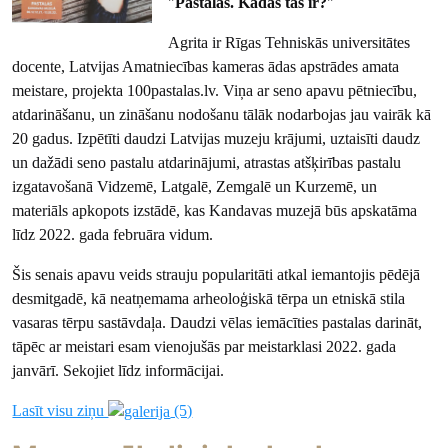
"
Pastalas. Kādas tās ir?
"
Agrita ir Rīgas Tehniskās universitātes
docente, Latvijas Amatniecības kameras ādas apstrādes amata
meistare, projekta 100pastalas.lv. Viņa ar seno apavu pētniecību,
atdarināšanu, un zināšanu nodošanu tālāk nodarbojas jau vairāk kā
20 gadus. Izpētīti daudzi Latvijas muzeju krājumi, uztaisīti daudz
un dažādi seno pastalu atdarinājumi, atrastas atšķirības pastalu
izgatavošanā Vidzemē, Latgalē, Zemgalē un Kurzemē, un
materiāls apkopots izstādē, kas Kandavas muzejā būs apskatāma
līdz 2022. gada februāra vidum.
Šis senais apavu veids strauju popularitāti atkal iemantojis pēdējā
desmitgadē, kā neatņemama arheoloģiskā tērpa un etniskā stila
vasaras tērpu sastāvdaļa. Daudzi vēlas iemācīties pastalas darināt,
tāpēc ar meistari esam vienojušās par meistarklasi 2022. gada
janvārī. Sekojiet līdz informācijai.
Lasīt visu ziņu
(5)