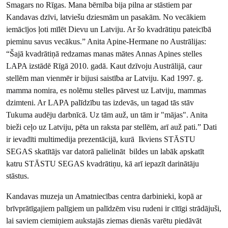
Smagars no Rīgas. Mana bērnība bija pilna ar stāstiem par
Kandavas dzīvi, latviešu dziesmām un pasakām. No vecākiem
iemācījos ļoti mīlēt Dievu un Latviju. Ar šo kvadrātiņu pateicībā
pieminu savus vecākus.” Anita Apine-Hermane no Austrālijas:
“Šajā kvadrātiņā redzamas manas mātes Annas Apines stelles
LAPA izstādē Rīgā 2010. gadā. Kaut dzīvoju Austrālijā, caur
stellēm man vienmēr ir bijusi saistība ar Latviju. Kad 1997. g.
mamma nomira, es nolēmu stelles pārvest uz Latviju, mammas
dzimteni. Ar LAPA palīdzību tas izdevās, un tagad tās stāv
Tukuma audēju darbnīcā. Uz tām auž, un tām ir "mājas". Anita
bieži ceļo uz Latviju, pēta un raksta par stellēm, arī auž pati.” Dati
ir ievadīti multimedija prezentācijā, kurā Ikviens STĀSTU
SEGAS skatītājs var datorā palielināt bildes un labāk apskatīt
katru STĀSTU SEGAS kvadrātiņu, kā arī iepazīt darinātāju
stāstus.
Kandavas muzeja un Amatniecības centra darbinieki, kopā ar
brīvprātīgajiem palīgiem un palīdzēm visu rudeni ir cītīgi strādājuši,
lai saviem ciemiņiem aukstajās ziemas dienās varētu piedāvāt