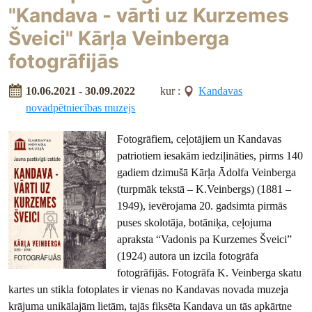
"Kandava - vārti uz Kurzemes
Šveici" Kārļa Veinberga
fotogrāfijās
10.06.2021 - 30.09.2022
kur :
Kandavas
novadpētniecības muzejs
Fotogrāfiem, ceļotājiem un Kandavas
patriotiem iesakām iedziļināties, pirms 140
gadiem dzimušā Kārļa Ādolfa Veinberga
(turpmāk tekstā – K.Veinbergs) (1881 –
1949), ievērojama 20. gadsimta pirmās
puses skolotāja, botāniķa, ceļojuma
apraksta “Vadonis pa Kurzemes Šveici”
(1924) autora un izcila fotogrāfa
fotogrāfijās. Fotogrāfa K. Veinberga skatu
kartes un stikla fotoplates ir vienas no Kandavas novada muzeja
krājuma unikālajām lietām, tajās fiksēta Kandava un tās apkārtne