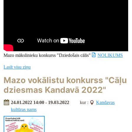
Mazo mākslinieku konkurss "Dziedošais cālis"
NOLIKUMS
Lasīt visu ziņu
Mazo vokālistu konkurss "Cāļu
dziesmas Kandavā 2022"
24.01.2022 14:00 - 19.03.2022
kur :
Kandavas
kultūras nams