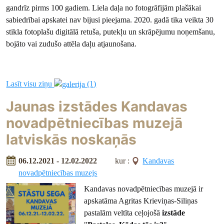
gandrīz pirms 100 gadiem. Liela daļa no fotogrāfijām plašākai
sabiedrībai apskatei nav bijusi pieejama. 2020. gadā tika veikta 30
stikla fotoplašu digitālā retuša, putekļu un skrāpējumu noņemšanu,
bojāto vai zudušo attēla daļu atjaunošana.
Lasīt visu ziņu
(1)
Jaunas izstādes Kandavas
novadpētniecības muzejā
latviskās noskaņās
06.12.2021 - 12.02.2022
kur :
Kandavas
novadpētniecības muzejs
Kandavas novadpētniecības muzejā ir
apskatāma Agritas Krieviņas-Siliņas
pastalām veltīta ceļojošā
izstāde