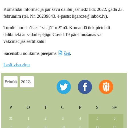
Komandai informācija par savu dalību jāsniedz līdz 2022. gada 23.
februārim (tel. Nr. 26239843, e-pasts: ligaroze@inbox.lv).
Turnīrs norisināsies "zaļajā" režīmā. Komandā tiek pieteikti
dalībnieki ar sadarbspējīgu Covid-19 pārslimošanas vai
vakcinācijas sertifikātu!
Sacensību nolikums pieejams:
šeit
.
Lasīt visu ziņu
P
O
T
C
P
S
Sv
31
1
2
3
4
5
6
7
8
9
10
11
12
13