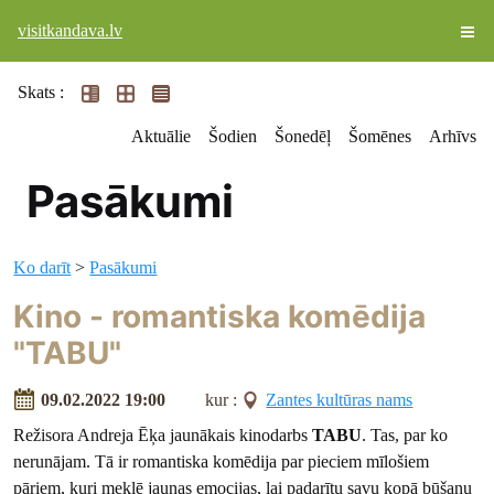
visitkandava.lv
Skats :
Aktuālie
Šodien
Šonedēļ
Šomēnes
Arhīvs
Pasākumi
Ko darīt
>
Pasākumi
Kino - romantiska komēdija
"TABU"
09.02.2022 19:00
kur :
Zantes kultūras nams
Režisora Andreja Ēķa jaunākais kinodarbs
TABU
. Tas, par ko
nerunājam. Tā ir romantiska komēdija par pieciem mīlošiem
pāriem, kuri meklē jaunas emocijas, lai padarītu savu kopā būšanu