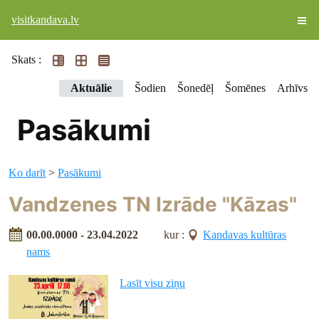
visitkandava.lv
Skats :
Aktuālie
Šodien
Šonedēļ
Šomēnes
Arhīvs
Pasākumi
Ko darīt
>
Pasākumi
Vandzenes TN Izrāde "Kāzas"
00.00.0000 - 23.04.2022
kur :
Kandavas kultūras
nams
Lasīt visu ziņu