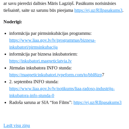
ar savu pieredzi dalīsies Māris Lagziņš. Pasākums norisināsies
tiešsaistē, saite uz sarunu būs pieejama
https://ej.uz/RIIpasakums3
.
Noderīgi:
informācija par pirmsinkubācijas programmu:
https://www.liaa.gov.lv/lv/programmas/biznesa-
inkubatori/pirmsinkubacija
informācija par biznesa inkubatoriem:
https://inkubatori.magneticlatvia.lv
Jūrmalas inkubatora INFO stunda:
https://magneticinkubatori.typeform.com/to/bbl8izp
7
2. septembra INFO stunda:
https://www.liaa.gov.lv/lv/notikums/liaa-radoso-industriju-
inkubatora-info-stunda-0
Radoša saruna ar SIA “fon Films”:
https://ej.uz/RIIpasakums3
Lasīt visu ziņu