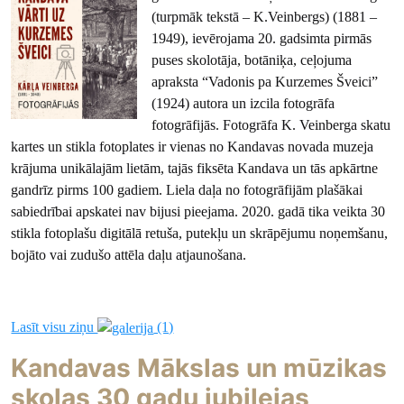
(turpmāk tekstā – K.Veinbergs) (1881 –
1949), ievērojama 20. gadsimta pirmās
puses skolotāja, botāniķa, ceļojuma
apraksta “Vadonis pa Kurzemes Šveici”
(1924) autora un izcila fotogrāfa
fotogrāfijās. Fotogrāfa K. Veinberga skatu
kartes un stikla fotoplates ir vienas no Kandavas novada muzeja
krājuma unikālajām lietām, tajās fiksēta Kandava un tās apkārtne
gandrīz pirms 100 gadiem. Liela daļa no fotogrāfijām plašākai
sabiedrībai apskatei nav bijusi pieejama. 2020. gadā tika veikta 30
stikla fotoplašu digitālā retuša, putekļu un skrāpējumu noņemšanu,
bojāto vai zudušo attēla daļu atjaunošana.
Lasīt visu ziņu
(1)
Kandavas Mākslas un mūzikas
skolas 30 gadu jubilejas