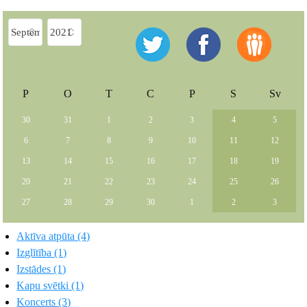
P
O
T
C
P
S
Sv
30
31
1
2
3
4
5
6
7
8
9
10
11
12
13
14
15
16
17
18
19
20
21
22
23
24
25
26
27
28
29
30
1
2
3
Aktīva atpūta (4)
Izglītība (1)
Izstādes (1)
Kapu svētki (1)
Koncerts (3)