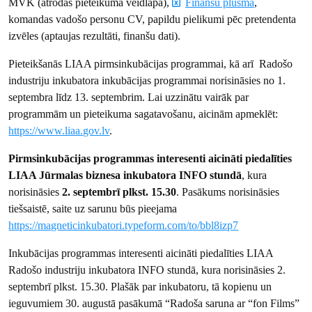
MVK (atrodas pieteikuma veidlapā),
Finanšu plūsma
,
komandas vadošo personu CV, papildu pielikumi pēc pretendenta
izvēles (aptaujas rezultāti, finanšu dati).
Pieteikšanās LIAA pirmsinkubācijas programmai, kā arī Radošo
industriju inkubatora inkubācijas programmai norisināsies no 1.
septembra līdz 13. septembrim. Lai uzzinātu vairāk par
programmām un pieteikuma sagatavošanu, aicinām apmeklēt:
https://www.liaa.gov.lv
.
Pirmsinkubācijas programmas interesenti aicināti piedalīties
LIAA Jūrmalas biznesa inkubatora INFO stundā
, kura
norisināsies
2. septembrī plkst. 15.30
. Pasākums norisināsies
tiešsaistē, saite uz sarunu būs pieejama
https://magneticinkubatori.typeform.com/to/bbl8izp7
Inkubācijas programmas interesenti aicināti piedalīties LIAA
Radošo industriju inkubatora INFO stundā, kura norisināsies 2.
septembrī plkst. 15.30. Plašāk par inkubatoru, tā kopienu un
ieguvumiem 30. augustā pasākumā “Radoša saruna ar “fon Films”