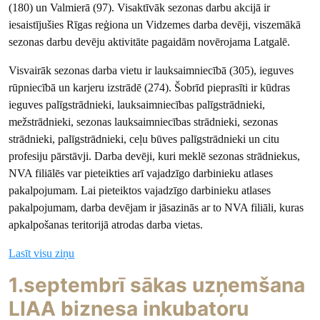
(180) un Valmierā (97). Visaktīvāk sezonas darbu akcijā ir
iesaistījušies Rīgas reģiona un Vidzemes darba devēji, viszemākā
sezonas darbu devēju aktivitāte pagaidām novērojama Latgalē.
Visvairāk sezonas darba vietu ir lauksaimniecībā (305), ieguves
rūpniecībā un karjeru izstrādē (274). Šobrīd pieprasīti ir kūdras
ieguves palīgstrādnieki, lauksaimniecības palīgstrādnieki,
mežstrādnieki, sezonas lauksaimniecības strādnieki, sezonas
strādnieki, palīgstrādnieki, ceļu būves palīgstrādnieki un citu
profesiju pārstāvji. Darba devēji, kuri meklē sezonas strādniekus,
NVA filiālēs var pieteikties arī vajadzīgo darbinieku atlases
pakalpojumam. Lai pieteiktos vajadzīgo darbinieku atlases
pakalpojumam, darba devējam ir jāsazinās ar to NVA filiāli, kuras
apkalpošanas teritorijā atrodas darba vietas.
Lasīt visu ziņu
1.septembrī sākas uzņemšana
LIAA biznesa inkubatoru