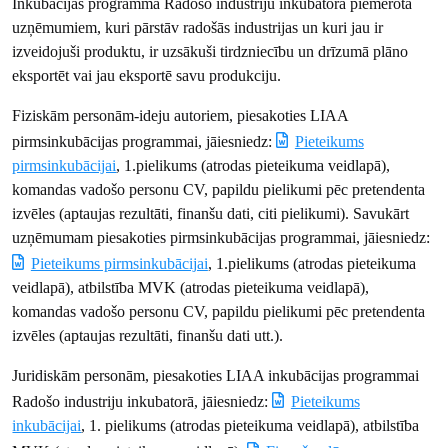
Inkubācijas programma Radošo industriju inkubatorā piemērota
uzņēmumiem, kuri pārstāv radošās industrijas un kuri jau ir
izveidojuši produktu, ir uzsākuši tirdzniecību un drīzumā plāno
eksportēt vai jau eksportē savu produkciju.
Fiziskām personām-ideju autoriem, piesakoties LIAA
pirmsinkubācijas programmai, jāiesniedz:
Pieteikums
pirmsinkubācijai
, 1.pielikums (atrodas pieteikuma veidlapā),
komandas vadošo personu CV, papildu pielikumi pēc pretendenta
izvēles (aptaujas rezultāti, finanšu dati, citi pielikumi). Savukārt
uzņēmumam piesakoties pirmsinkubācijas programmai, jāiesniedz:
Pieteikums pirmsinkubācijai
, 1.pielikums (atrodas pieteikuma
veidlapā), atbilstība MVK (atrodas pieteikuma veidlapā),
komandas vadošo personu CV, papildu pielikumi pēc pretendenta
izvēles (aptaujas rezultāti, finanšu dati utt.).
Juridiskām personām, piesakoties LIAA inkubācijas programmai
Radošo industriju inkubatorā, jāiesniedz:
Pieteikums
inkubācijai
, 1. pielikums (atrodas pieteikuma veidlapā), atbilstība