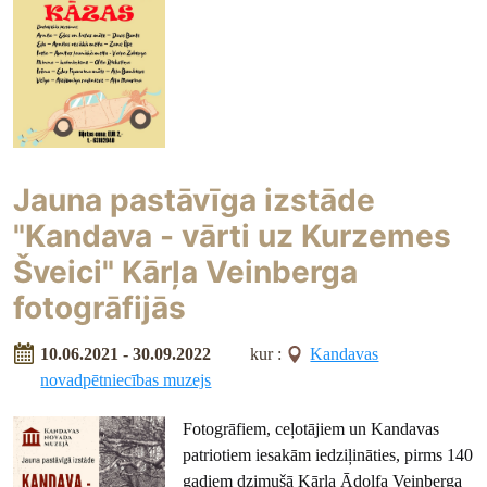
Jauna pastāvīga izstāde
"Kandava - vārti uz Kurzemes
Šveici" Kārļa Veinberga
fotogrāfijās
10.06.2021 - 30.09.2022
kur :
Kandavas
novadpētniecības muzejs
Fotogrāfiem, ceļotājiem un Kandavas
patriotiem iesakām iedziļināties, pirms 140
gadiem dzimušā Kārļa Ādolfa Veinberga