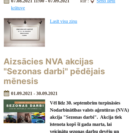
07.08.2021 11:00 - 07.09.2021
kur :
Seno lietu
krātuve
Lasīt visu ziņu
Aizsācies NVA akcijas
"Sezonas darbi" pēdējais
mēnesis
01.09.2021 - 30.09.2021
Vēl līdz 30. septembrim turpināsies
Nodarbinātības valsts aģentūras (NVA)
akcija "Sezonas darbi". Akcija tiek
īstenota kopš šī gada marta, lai
veicinātu sezonas darbu devēju un