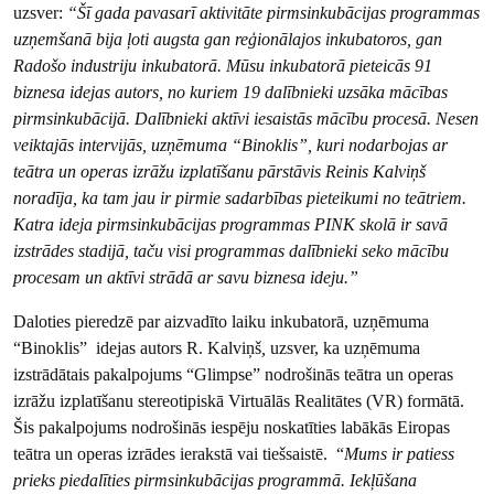
uzsver:
“Šī gada pavasarī aktivitāte pirmsinkubācijas programmas
uzņemšanā bija ļoti augsta gan reģionālajos inkubatoros, gan
Radošo industriju inkubatorā. Mūsu inkubatorā pieteicās 91
biznesa idejas autors, no kuriem 19 dalībnieki uzsāka mācības
pirmsinkubācijā. Dalībnieki aktīvi iesaistās mācību procesā. Nesen
veiktajās intervijās, uzņēmuma “Binoklis”, kuri nodarbojas ar
teātra un operas izrāžu izplatīšanu pārstāvis Reinis Kalviņš
noradīja, ka tam jau ir pirmie sadarbības pieteikumi no teātriem.
Katra ideja pirmsinkubācijas programmas PINK skolā ir savā
izstrādes stadijā, taču visi programmas dalībnieki seko mācību
procesam un aktīvi strādā ar savu biznesa ideju.”
Daloties pieredzē par aizvadīto laiku inkubatorā, uzņēmuma
“Binoklis” idejas autors R. Kalviņš
,
uzsver, ka uzņēmuma
izstrādātais pakalpojums “Glimpse” nodrošinās teātra un operas
izrāžu izplatīšanu stereotipiskā Virtuālās Realitātes (VR) formātā.
Šis pakalpojums nodrošinās iespēju noskatīties labākās Eiropas
teātra un operas izrādes ierakstā vai tiešsaistē. “
Mums ir patiess
prieks piedalīties pirmsinkubācijas programmā. Iekļūšana