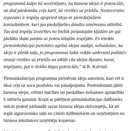
programmā kalpo kā novērtējums, ka biznesa idejai ir potenciāls,
un dod pārdomātu ceļa karti, kā virzīties uz priekšu. Neatsverams
ieguvums ir iespēja apspriest ideju ar pieredzējušiem
konsultantiem, kuri jau piedalījušies daudzu uzņēmumu attīstībā.
Tas dod iespēju izvairīties no biežāk pieļautajām kļūdām un gūt
plašāku skata punktu uz potenciālajām iespējām. Es ieteiktu
pirmsinkubācijai pieteikties agrīnā idejas stadijā, nebaidoties, ka
ideja ir pārāk zaļa, jo programmas laikā veiktie uzdevumi palīdzēs
strauji virzīties uz priekšu un atklāt citu idejas šķautni, kurai,
iespējams, pat ir lielāks tirgus potenciāls
,” tā R. Kalviņš.
Pirmsinkubācijas programma piemērota ideju autoriem, kuri vēl ir
tikai ceļā uz savu produktu vai pakalpojumu. Pretendentam jābūt
biznesa idejai, vēlmei mācīties un piedalīties tiešsaistes apmācībās
6 mēnešu garumā. Kopā ar pārējiem pirmsinkubācijas dalībnieks
mācās praksē pārbaudīt savas biznesa idejas dzīvotspēju, kā arī
iegūt atgriezenisko saiti no citiem dalībniekiem un uzņēmējiem no
biznesa inkubatoru uzņēmēju kopienas.