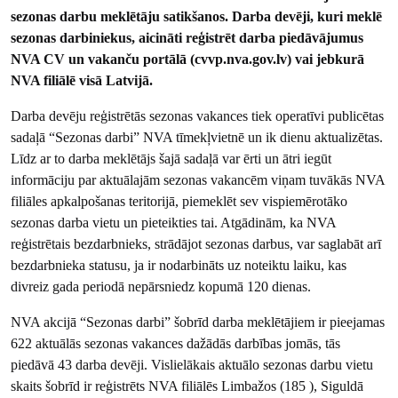
sezonas darbu meklētāju satikšanos. Darba devēji, kuri meklē
sezonas darbiniekus, aicināti reģistrēt darba piedāvājumus
NVA CV un vakanču portālā (cvvp.nva.gov.lv) vai jebkurā
NVA filiālē visā Latvijā.
Darba devēju reģistrētās sezonas vakances tiek operatīvi publicētas
sadaļā “Sezonas darbi” NVA tīmekļvietnē un ik dienu aktualizētas.
Līdz ar to darba meklētājs šajā sadaļā var ērti un ātri iegūt
informāciju par aktuālajām sezonas vakancēm viņam tuvākās NVA
filiāles apkalpošanas teritorijā, piemeklēt sev vispiemērotāko
sezonas darba vietu un pieteikties tai. Atgādinām, ka NVA
reģistrētais bezdarbnieks, strādājot sezonas darbus, var saglabāt arī
bezdarbnieka statusu, ja ir nodarbināts uz noteiktu laiku, kas
divreiz gada periodā nepārsniedz kopumā 120 dienas.
NVA akcijā “Sezonas darbi” šobrīd darba meklētājiem ir pieejamas
622 aktuālās sezonas vakances dažādās darbības jomās, tās
piedāvā 43 darba devēji. Vislielākais aktuālo sezonas darbu vietu
skaits šobrīd ir reģistrēts NVA filiālēs Limbažos (185 ), Siguldā