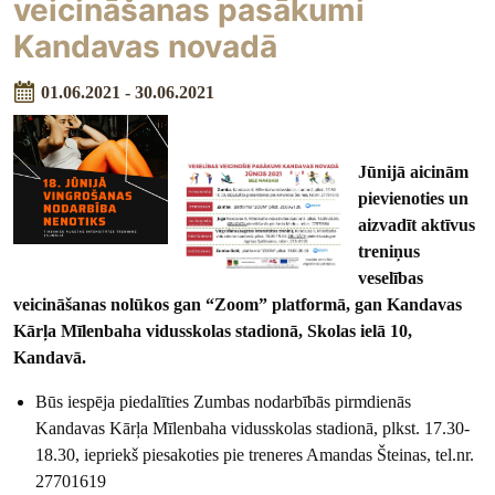
veicināšanas pasākumi
Kandavas novadā
01.06.2021 - 30.06.2021
Jūnijā aicinām
pievienoties un
aizvadīt aktīvus
treniņus
veselības
veicināšanas nolūkos gan “Zoom” platformā, gan Kandavas
Kārļa Mīlenbaha vidusskolas stadionā, Skolas ielā 10,
Kandavā.
Būs iespēja piedalīties Zumbas nodarbībās pirmdienās
Kandavas Kārļa Mīlenbaha vidusskolas stadionā, plkst. 17.30-
18.30, iepriekš piesakoties pie treneres Amandas Šteinas, tel.nr.
27701619