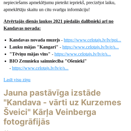
nepieciešams apmeklējumu pieteikt iepriekš, precizējot laiku,
apmeklētāju skaitu un citu svarīgu informāciju!
Atvērtajās dienās laukos 2021 piedalās dalībnieki arī no
Kandavas novada:
Kandavas novada muzejs
-
https://www.celotajs.lv/lv/poi...
Lauku mājas "Kangari
"
-
https://www.celotajs.lv/lv/e/s...
"Tēviņu mājas vīns"
-
https://www.celotajs.lv/lv/e/s...
BIO Zemnieku saimniecība "Ošenieki
"
-
https://www.celotajs.lv/lv/e/s...
Lasīt visu ziņu
Jauna pastāvīga izstāde
"Kandava - vārti uz Kurzemes
Šveici" Kārļa Veinberga
fotogrāfijās