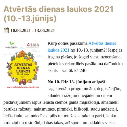
Atvērtās dienas laukos 2021
(10.-13.jūnijs)
10.06.2021 - 13.06.2021
Kurp doties pasākumā
Atvērtās dienas
laukos 2021
no 10.-13. jūnijam?! Iespējas
ir gana plašas, jo šogad viesu uzņemšanai
pieteicies rekordliels pasākuma dalībnieku
skaits – vairāk kā 240.
No
10. līdz 13. jūnijam
ar īpaši
sagatavotām programmām, degustācijām,
atlaidēm ražojumu iegādei un citiem
piedāvājumiem ārpus ierastā ciemos gaida mājražotāji, amatnieki,
pārtikas ražotāji, naktsmītnes, pirtnieki, biškopji, stādu audzētāji,
lielās lauku saimniecības, pilis un muižas, atrakciju parki, lauku
krodziņi un restorāni, dabas takas, arī sporta un izklaides vietas.