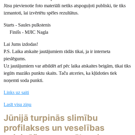
Jūsu pievienotie foto materiāli netiks atspoguļoti publiski, tie tiks
izmantoti, lai izvērtētu spēles rezultātus.
Starts - Saules pulkstenis
Finišs - MJIC Nagla
Lai Jums izdodas!
P.S. Laika atskaite jautājumiem rādās tikai, ja ir interneta
pieslēgums.
Uz jautājumiem var atbildēt arī pēc laika atskaites beigām, tikai tiks
iegūts mazāks punktu skaits. Taču atceries, ka kļūdoties tiek
noņemti soda punkti.
Links uz saiti
Lasīt visu ziņu
Jūnijā turpinās slimību
profilakses un veselības