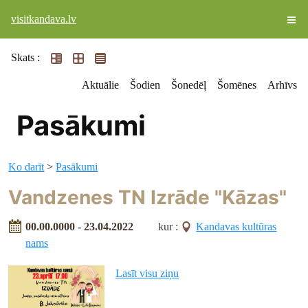
visitkandava.lv
Skats :
Aktuālie
Šodien
Šonedēļ
Šomēnes
Arhīvs
Pasākumi
Ko darīt
>
Pasākumi
Vandzenes TN Izrāde "Kāzas"
00.00.0000 - 23.04.2022
kur :
Kandavas kultūras
nams
Lasīt visu ziņu