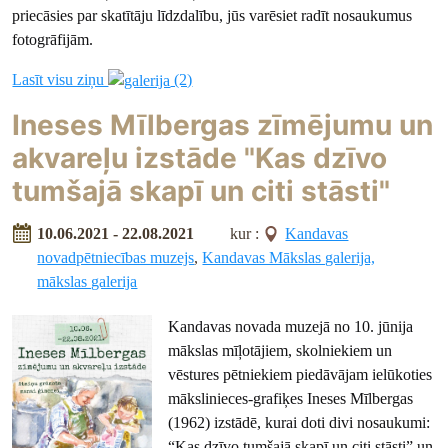
priecāsies par skatītāju līdzdalību, jūs varēsiet radīt nosaukumus
fotogrāfijām.
Lasīt visu ziņu
(2)
Ineses Mīlbergas zīmējumu un
akvareļu izstāde "Kas dzīvo
tumšajā skapī un citi stāsti"
10.06.2021 - 22.08.2021
kur :
Kandavas
novadpētniecības muzejs
,
Kandavas Mākslas galerija,
mākslas galerija
Kandavas novada muzejā no 10. jūnija
mākslas mīļotājiem, skolniekiem un
vēstures pētniekiem piedāvājam ielūkoties
mākslinieces-grafiķes Ineses Mīlbergas
(1962) izstādē, kurai doti divi nosaukumi:
“Kas dzīvo tumšajā skapī un citi stāsti” un