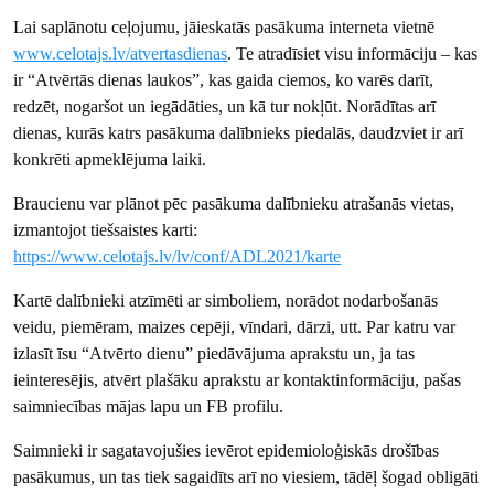
Lai saplānotu ceļojumu, jāieskatās pasākuma interneta vietnē
www.celotajs.lv/atvertasdienas
. Te atradīsiet visu informāciju – kas
ir “Atvērtās dienas laukos”, kas gaida ciemos, ko varēs darīt,
redzēt, nogaršot un iegādāties, un kā tur nokļūt. Norādītas arī
dienas, kurās katrs pasākuma dalībnieks piedalās, daudzviet ir arī
konkrēti apmeklējuma laiki.
Braucienu var plānot pēc pasākuma dalībnieku atrašanās vietas,
izmantojot tiešsaistes karti:
https://www.celotajs.lv/lv/conf/ADL2021/karte
Kartē dalībnieki atzīmēti ar simboliem, norādot nodarbošanās
veidu, piemēram, maizes cepēji, vīndari, dārzi, utt. Par katru var
izlasīt īsu “Atvērto dienu” piedāvājuma aprakstu un, ja tas
ieinteresējis, atvērt plašāku aprakstu ar kontaktinformāciju, pašas
saimniecības mājas lapu un FB profilu.
Saimnieki ir sagatavojušies ievērot epidemioloģiskās drošības
pasākumus, un tas tiek sagaidīts arī no viesiem, tādēļ šogad obligāti