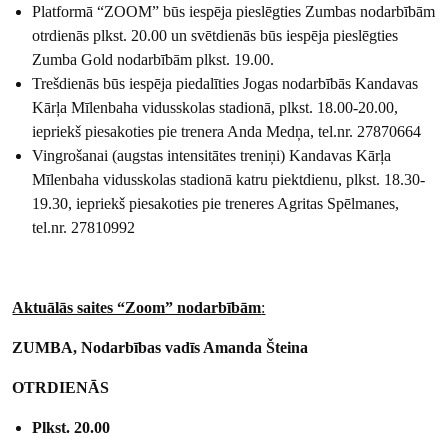
Platformā “ZOOM” būs iespēja pieslēgties Zumbas nodarbībām
otrdienās plkst. 20.00 un svētdienās būs iespēja pieslēgties
Zumba Gold nodarbībām plkst. 19.00.
Trešdienās būs iespēja piedalīties Jogas nodarbībās Kandavas
Kārļa Mīlenbaha vidusskolas stadionā, plkst. 18.00-20.00,
iepriekš piesakoties pie trenera Anda Medņa, tel.nr. 27870664
Vingrošanai (augstas intensitātes treniņi) Kandavas Kārļa
Mīlenbaha vidusskolas stadionā katru piektdienu, plkst. 18.30-
19.30, iepriekš piesakoties pie treneres Agritas Spēlmanes,
tel.nr. 27810992
Aktuālās saites “Zoom” nodarbībām
:
ZUMBA, Nodarbības vadīs Amanda Šteina
OTRDIENĀS
Plkst. 20.00