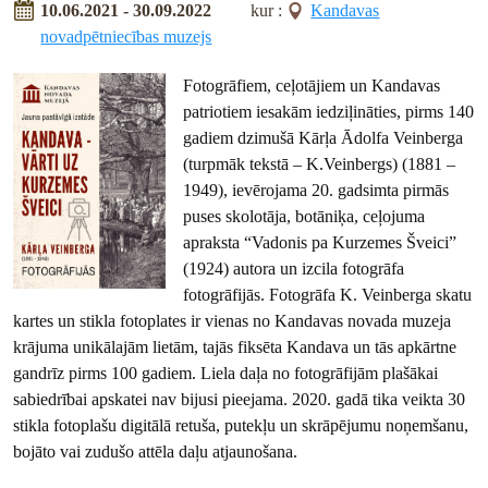
10.06.2021 - 30.09.2022
kur :
Kandavas
novadpētniecības muzejs
Fotogrāfiem, ceļotājiem un Kandavas
patriotiem iesakām iedziļināties, pirms 140
gadiem dzimušā Kārļa Ādolfa Veinberga
(turpmāk tekstā – K.Veinbergs) (1881 –
1949), ievērojama 20. gadsimta pirmās
puses skolotāja, botāniķa, ceļojuma
apraksta “Vadonis pa Kurzemes Šveici”
(1924) autora un izcila fotogrāfa
fotogrāfijās. Fotogrāfa K. Veinberga skatu
kartes un stikla fotoplates ir vienas no Kandavas novada muzeja
krājuma unikālajām lietām, tajās fiksēta Kandava un tās apkārtne
gandrīz pirms 100 gadiem. Liela daļa no fotogrāfijām plašākai
sabiedrībai apskatei nav bijusi pieejama. 2020. gadā tika veikta 30
stikla fotoplašu digitālā retuša, putekļu un skrāpējumu noņemšanu,
bojāto vai zudušo attēla daļu atjaunošana.