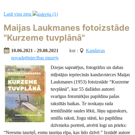
Lasīt visu ziņu
(1)
Maijas Laukmanes fotoizstāde
"Kurzeme tuvplānā"
10.06.2021 - 29.08.2021
kur :
Kandavas
novadpētniecības muzejs
Dzejas sapratējus, fotogrāfus un dabas
mīļotājus iepriecinās kandavnieces Maijas
Laukmanes (1953) fotoizstāde “Kurzeme
tuvplānā”, kur 55 dažādus autorei
svarīgus fotomirkļus papildina pašas
rakstītās haikas. Te noskaņu rada
iemūžinātie saules lēkti, Jāņu ugunskurs,
smilšu raksti, žogu stāsti, ko papildina
dzīvnieku portreti, atvērti logi un prieks:
“Neesmu tauriņš, esmu tauriņa elpa, kas lido dzīvē.” Izstādē autore