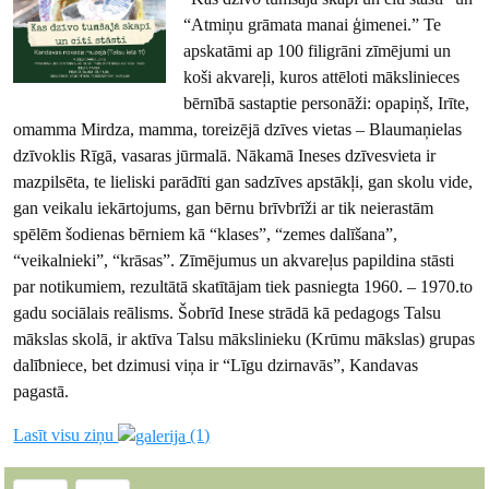
“Atmiņu grāmata manai ģimenei.” Te
apskatāmi ap 100 filigrāni zīmējumi un
koši akvareļi, kuros attēloti mākslinieces
bērnībā sastaptie personāži: opapiņš, Irīte,
omamma Mirdza, mamma, toreizējā dzīves vietas – Blaumaņielas
dzīvoklis Rīgā, vasaras jūrmalā. Nākamā Ineses dzīvesvieta ir
mazpilsēta, te lieliski parādīti gan sadzīves apstākļi, gan skolu vide,
gan veikalu iekārtojums, gan bērnu brīvbrīži ar tik neierastām
spēlēm šodienas bērniem kā “klases”, “zemes dalīšana”,
“veikalnieki”, “krāsas”. Zīmējumus un akvareļus papildina stāsti
par notikumiem, rezultātā skatītājam tiek pasniegta 1960. – 1970.to
gadu sociālais reālisms. Šobrīd Inese strādā kā pedagogs Talsu
mākslas skolā, ir aktīva Talsu mākslinieku (Krūmu mākslas) grupas
dalībniece, bet dzimusi viņa ir “Līgu dzirnavās”, Kandavas
pagastā.
Lasīt visu ziņu
(1)