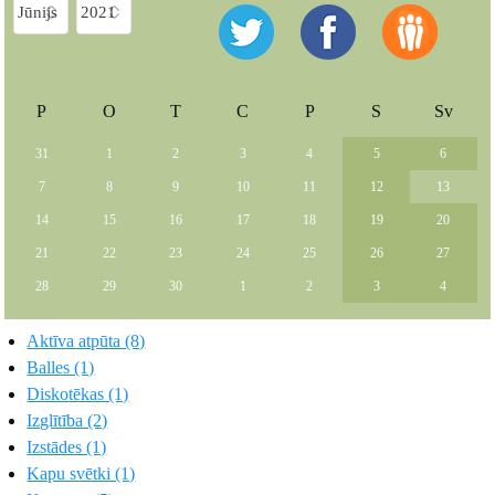
P
O
T
C
P
S
Sv
31
1
2
3
4
5
6
7
8
9
10
11
12
13
14
15
16
17
18
19
20
21
22
23
24
25
26
27
28
29
30
1
2
3
4
Aktīva atpūta (8)
Balles (1)
Diskotēkas (1)
Izglītība (2)
Izstādes (1)
Kapu svētki (1)