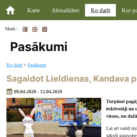
Karte
Aktualitātes
Ko darīt
Kur pa
Skats :
Pasākumi
Ko darīt
>
Pasākumi
Sagaidot Lieldienas, Kandava p
09.04.2020 - 12.04.2020
Turpinot pagāj
iedzīvotāji un 
viesus, un daž
Lai arī valstī i
sākuši gatavoti