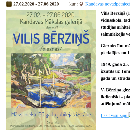
27.02.2020 - 27.06.2020
kur :
Kandavas novadpētniec
Vilis Bērziņš 
vidusskolā, tad
studijas arhite
saimniekojis v
Glezniecību māc
piedalījies no 
1949. gada 25.
izsūtīts uz To
gadā un strādāj
V. Bērziņa glez
ikdienišķi – pļ
attēlojumā māk
Lasīt visu ziņu