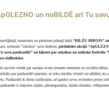
“ApGLEZNO un noBILDĒ arī Tu sav
 sarežģītajā, trauksmes un pārdomu pilnajā laikā
“BILŽU BIROJS” ai
aru, nedaudz "izkrāsot" savu ikdienu,
piedaloties akcijā “ApGLEZ
 savu pastkastīti!” un kļūstot par mūzikas un mākslas festivāl
nes dalībnieku.
i aizvien vairāk par saziņas avotu izmanto internetu un sociālos tīklus,
iskāks par pastkastītē saņemtu, ar roku rakstītu vēstuli vai atklātni, ko
eks. Pastkastīti ik dienu uzlūkojam, arī gaidot savus iecienītos preses i
a pastkastīte ir mājvieta ziņām, pārsteigumiem, labām domām, vēlējumie