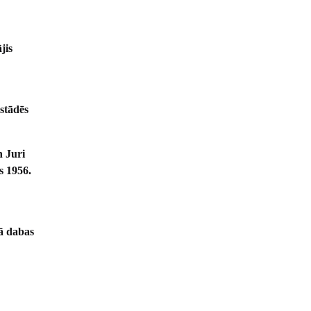
jis
zstādēs
n Juri
s 1956.
jā dabas