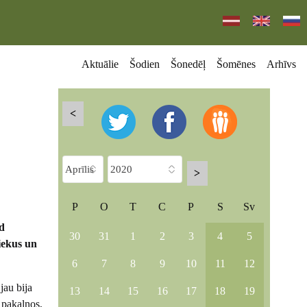
Aktuālie
Šodien
Šonedēļ
Šomēnes
Arhīvs
<
>
P
O
T
C
P
S
Sv
ad
30
31
1
2
3
4
5
niekus un
6
7
8
9
10
11
12
jau bija
13
14
15
16
17
18
19
 pakalnos,