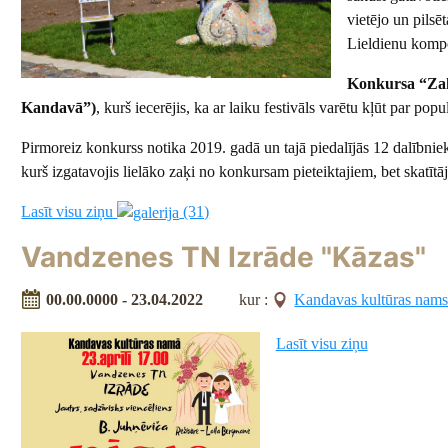
vietējo un pilsē
Lieldienu kompo
Konkursa “Zaķu
Kandavā”)
, kurš iecerējis, ka ar laiku festivāls varētu kļūt par popu
Pirmoreiz konkurss notika 2019. gadā un tajā piedalījās 12 dalīb
kurš izgatavojis lielāko zaķi no konkursam pieteiktajiem, bet skatī
Lasīt visu ziņu
(31)
Vandzenes TN Izrāde "Kāzas"
00.00.0000 - 23.04.2022
kur :
Kandavas kultūras nam
Lasīt visu ziņu