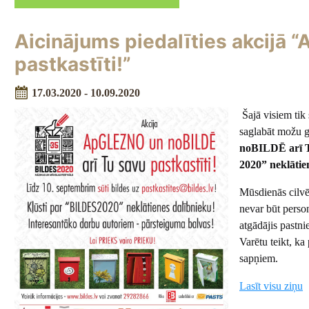
Aicinājums piedalīties akcijā 
pastkastīti!”
17.03.2020 - 10.09.2020
Šajā visiem tik
saglabāt možu g
noBILDĒ arī Tu
2020” neklātie
Mūsdienās cilvēk
nevar būt person
atgādājis pastni
Varētu teikt, k
sapņiem.
Lasīt visu ziņu