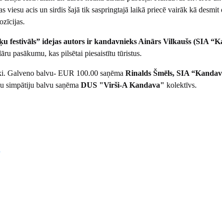
tas viesu acis un sirdis šajā tik saspringtajā laikā priecē vairāk kā desmi
zīcijas.
 festivāls” idejas autors ir kandavnieks Ainārs Vilkaušs (SIA “K
lāru pasākumu, kas pilsētai piesaistītu tūristus.
nieki. Galveno balvu- EUR 100.00 saņēma
Rinalds Šmēls, SIA “Kandava
tāju simpātiju balvu saņēma
DUS "Virši-A Kandava"
kolektīvs.
s