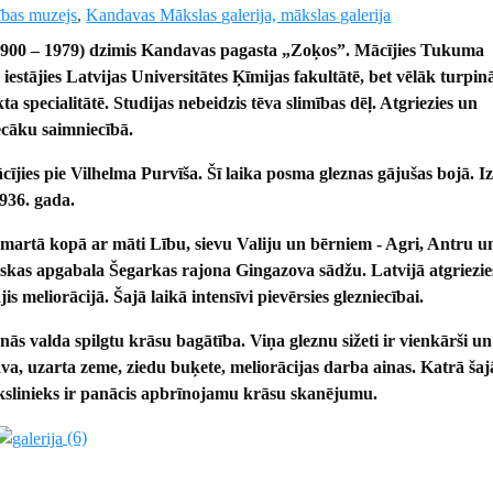
ības muzejs
,
Kandavas Mākslas galerija, mākslas galerija
(1900 – 1979) dzimis Kandavas pagasta „Zoķos”. Mācījies Tukuma
 iestājies Latvijas Universitātes Ķīmijas fakultātē, bet vēlāk turpinā
kta specialitātē. Studijas nebeidzis tēva slimības dēļ. Atgriezies un
ecāku saimniecībā.
ījies pie Vilhelma Purvīša. Šī laika posma gleznas gājušas bojā. I
1936. gada.
 martā kopā ar māti Lību, sievu Valiju un bērniem - Agri, Antru u
mskas apgabala Šegarkas rajona Gingazova sādžu. Latvijā atgriezie
is meliorācijā. Šajā laikā intensīvi pievērsies glezniecībai.
nās valda spilgtu krāsu bagātība. Viņa gleznu sižeti ir vienkārši un
ava, uzarta zeme, ziedu buķete, meliorācijas darba ainas. Katrā ša
slinieks ir panācis apbrīnojamu krāsu skanējumu.
(6)