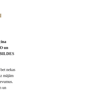
u
cina
NO un
a “BILDES
 bet nekas
 uz mājām
zdevumus.
m un