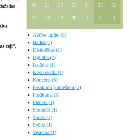
20
21
22
23
24
25
26
t dažādas
27
28
29
30
1
2
3
alve
Aktīva atpūta (8)
Balles (1)
s ceļi”
,
Diskotēkas (1)
Izglītība (2)
Izstādes (1)
Kapu svētki (1)
Koncerts (5)
Pasākumi jauniešiem (1)
Pasākums (5)
Plenērs (1)
Semināri (1)
Sports (3)
Svētki (1)
Veselība (1)