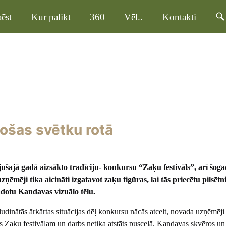
ēst
Kur palikt
360
Vēl..
Kontakti
ošas svētku rotā
ušajā gadā aizsākto tradīciju- konkursu “Zaķu festivāls”, arī šog
uzņēmēji tika aicināti izgatavot zaķu figūras, lai tās priecētu pilsēt
ādotu Kandavas vizuālo tēlu.
zsludinātās ārkārtas situācijas dēļ konkursu nācās atcelt, novada uzņēmēji 
es Zaķu festivālam un darbs netika atstāts pusceļā. Kandavas skvēros un