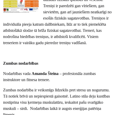
Treniņi ir paredzēti gan vīriešiem, gan
sievietēm, gan arī jauniešiem neatkarīgi no
esošās fiziskās sagatavotības. Treniņos ir
individuāla pieeja katram dalībniekam, līdz ar to tiek piemeklēta
atbilstošākā slodze tā brīža fiziskai sagatavotībai. Treneri, kas
nodrošina biedrības treniņus, ir atbilstoši kvalificēti. Visiem
treneriem ir vairāku gadu pieredze treniņu vadīšanā.
Zumbas nodarbības
Nodarbības vada
Amanda Šteina
– profesionāla zumbas
instruktore un fitnesa trenere.
Zumbas nodarbība ir veiksmīgs līdzeklis pret stresu un nogurumu.
Tā notiek brīvā un nepiespiestā gaisotnē. Latino stila deju kustības
nostiprina visu ķermeņa muskulatūru, ieskaitot pašu svarīgāko
muskuli – sirdi. Nodarbības laikā ir augsts enerģijas patēriņa
līmenis.