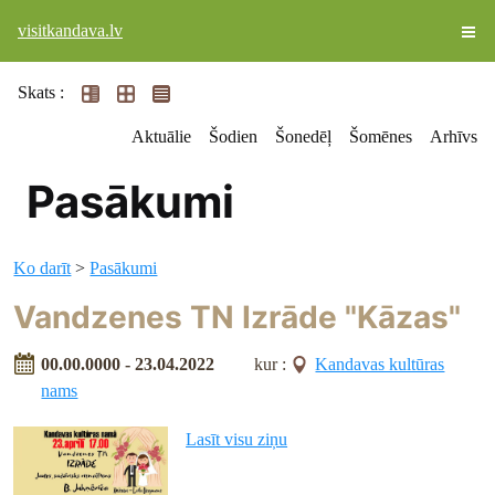
visitkandava.lv
Skats :
Aktuālie
Šodien
Šonedēļ
Šomēnes
Arhīvs
Pasākumi
Ko darīt
>
Pasākumi
Vandzenes TN Izrāde "Kāzas"
00.00.0000 - 23.04.2022
kur :
Kandavas kultūras
nams
Lasīt visu ziņu