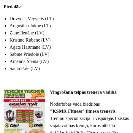
Piedalās:
Dovydas Veyveris (LT)
Augustina Jukne (LT)
Zane Ilenāne (LV)
Kristīne Rubene (LV)
Agate Hartmane (LV)
Sabīne Priedole (LV)
Amanda Šteina (LV)
Santa Pole (LV)
Vingrošana telpās trenera vadībā
Nodarbības vada biedrības
"KSMR Fitness" fitnesa treneris
.
Treniņu specializācija ir vispārējās fiziskās
sagatavotības treniņi, kuros attīstīta
dažādas fiziskās īpašības un veselība.