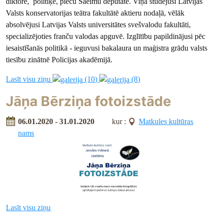
diktore, politiķe, piecu Saeimu deputāte. Viņa studējusi Latvijas
Valsts konservatorijas teātra fakultātē aktieru nodaļā, vēlāk
absolvējusi Latvijas Valsts universitātes svešvalodu fakultāti,
specializējoties franču valodas apguvē. Izglītību papildinājusi pēc
iesaistīšanās politikā - ieguvusi bakalaura un maģistra grādu valsts
tiesību zinātnē Policijas akadēmijā.
Lasīt visu ziņu
(10)
(8)
Jāņa Bērziņa fotoizstāde
06.01.2020 - 31.01.2020
kur :
Matkules kultūras
nams
Lasīt visu ziņu