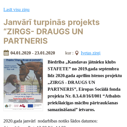
Lasīt visu ziņu
Janvārī turpinās projekts
“ZIRGS- DRAUGS UN
PARTNERIS
04.01.2020 - 23.01.2020
kur :
Ivetas zirgi
Biedrība „Kandavas jātnieku klubs
STAFETE” no 2019.gada septembra
līdz 2020.gada aprīlim īstenos projektu
„ZIRGS - DRAUGS UN
PARTNERIS”, Eiropas Sociālā fonda
projekta Nr. 8.3.4.0/16/I/001 “Atbalsts
priekšlaicīgas mācību pārtraukšanas
samazināšanai” ietvaros.
2020.gada janvārī nodarbības notiks šādos datumos: