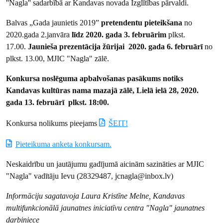
''Nagla'' sadarbībā ar Kandavas novada Izglītības pārvaldi.
Balvas „Gada jaunietis 2019”
pretendentu pieteikšana
no
2020.gada 2.janvāra
līdz 2020. gada 3. februārim
plkst.
17.00.
Jaunieša prezentācija žūrijai 2020. gada 6. februārī
no
plkst. 13.00, MJIC "Nagla" zālē.
Konkursa noslēguma apbalvošanas pasākums
notiks
Kandavas kultūras nama mazajā zālē, Lielā ielā 28,
2020.
gada 13. februārī
plkst. 18:00.
Konkursa nolikums pieejams
ŠEIT!
Pieteikuma anketa konkursam.
Neskaidrību un jautājumu gadījumā aicinām sazināties ar MJIC
"Nagla" vadītāju Ievu (28329487, jcnagla@inbox.lv)
Informāciju sagatavoja Laura Kristīne Melne, Kandavas
multifunkcionālā jaunatnes iniciatīvu centra "Nagla" jaunatnes
darbiniece