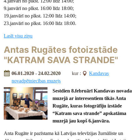
4.janvārī no plkst. 12:00 līdz 14:00;
9.janvārī no plkst. 16:00 līdz 18:00;
19.janvārī no plkst. 12:00 līdz 14:00;
23.janvārī no plkst. 16:00 līdz 18:00.
Lasīt visu ziņu
Antas Rugātes fotoizstāde
"KATRAM SAVA STRANDE"
06.01.2020 - 24.02.2020
kur :
Kandavas
novadpētniecības muzejs
Sestdien 8.februārī Kandavas novada
muzejā ar interesentiem tikās Anta
Rugāte, kuras fotogrāfiju izstāde
“Katram sava strande” apskatāma
muzejā jau kopš 6.janvāra.
Anta Rugāte ir pazīstama kā Latvijas televīzijas žurnāliste un