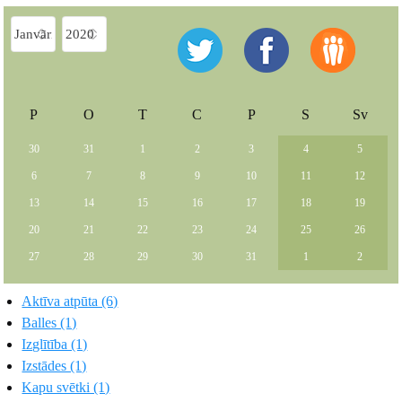
P
O
T
C
P
S
Sv
30
31
1
2
3
4
5
6
7
8
9
10
11
12
13
14
15
16
17
18
19
20
21
22
23
24
25
26
27
28
29
30
31
1
2
Aktīva atpūta (6)
Balles (1)
Izglītība (1)
Izstādes (1)
Kapu svētki (1)