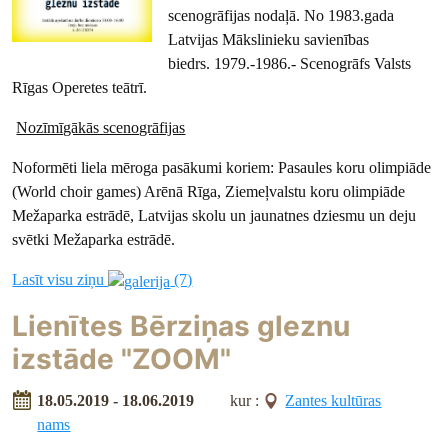
scenogrāfijas nodaļā. No 1983.gada
Latvijas Mākslinieku savienības
biedrs. 1979.-1986.- Scenogrāfs Valsts
Rīgas Operetes teātrī.
Nozīmīgākās scenogrāfijas
Noformēti liela mēroga pasākumi koriem: Pasaules koru olimpiāde
(World choir games) Arēnā Rīga, Ziemeļvalstu koru olimpiāde
Mežaparka estrādē, Latvijas skolu un jaunatnes dziesmu un deju
svētki Mežaparka estrādē.
Lasīt visu ziņu
(7)
Lienītes Bērziņas gleznu
izstāde "ZOOM"
18.05.2019 - 18.06.2019
kur :
Zantes kultūras
nams