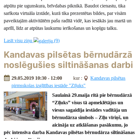
atpūtu pie ugunskura, brīvdabas piknikā. Baudot cienastu, tika
sarīkota virtuāla izstāde, kurā tika prezentētas bildes, par visām
paveiktajām aktivitātēm pašu radītā vidē
,
kas iesākās jau martā un
aprīlī, līdz ar atpūtas laukumu ierīkošanas un kopīgu talku.
Lasīt visu ziņu
(9)
Kandavas pilsētas bērnudārzā
noslēgušies siltināšanas darbi
29.05.2019 10:30 - 12:00
kur :
Kandavas pilsētas
pirmsskolas izglītības iestāde "Zīļuks"
Saulainā 29.maija rītā pie bērnudārzā
“Zīļuks” visus tā apmeklētājus un
viesus sagaidīja iestādes vadītāja un
bērnudārza simbols – Zīļu vīriņš, un
aicināja uz atklāšanas pasākumu, jo
pēc intensīva darba Kandavas pilsētas bērnudārza siltināšanas