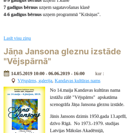
8-9 gadīgus bērnus
uzņem 1.klasē
7 gadīgus bērnus
uzņem sagatavošanas klasē
4-6 gadīgus bērnus
uzņem programmā "Krāsiņas".
Lasīt visu ziņu
Jāņa Jansona gleznu izstāde
"Vējspārnā"
14.05.2019 10:00 - 06.06.2019 - 16:00
kur :
Vējspārns, galerija
,
Kandavas kultūras nams
No 14.maija Kandavas kultūras nama
izstāžu zālē "Vējspārns" apskatāma
scenogrāfa Jāņa Jansona gleznu izstāde.
Jānis Jansons dzimis 1950.gada 13.aprīlī,
dzīvo Rīgā. No 1973.-1979. studijas
Latvijas Mākslas Akadēmijā,