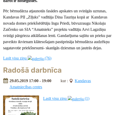
darbi ir noslēgušies.
Pēc bērnudārza atjaunotās fasādes apskates un svinīgās uzrunas,
Kandavas PII „Zīļuks” vadītāja Dina Tauriņa kopā ar Kandavas
novada domes priekšsēdētāju Ingu Priedi, būvuzraugu Nikolaju
Zaičenko un SIA “Amatnieks” projektu vadītāju Arvi Lagzdiņu
svinīgi pārgrieza atklāšanas lenti. Gandarījuma sajūtu un prieku par
paveikto ikvienam klātesošajam pastiprināja bērnudārza audzēkņu
sagatavotie priekšnesumi- skanīgās dziesmas un jautrās dejas.
Lasīt visu ziņu
(76)
Radošā darbnīca
29.05.2019 17:00 - 19:00
kur :
Kandavas
Amatniecības centrs
Lasīt visu ziņu
(1)