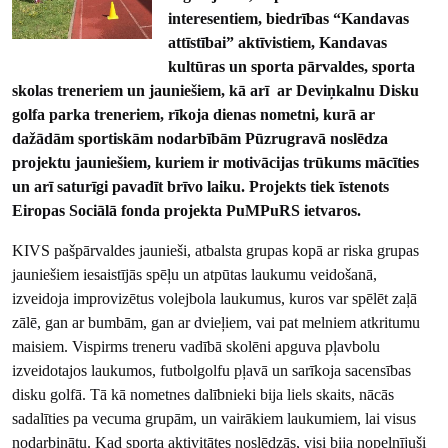
interesentiem, biedrības “Kandavas
attīstībai” aktīvistiem, Kandavas
kultūras un sporta pārvaldes, sporta
skolas treneriem un jauniešiem, kā arī ar Deviņkalnu Disku
golfa parka treneriem, rīkoja dienas nometni, kurā ar
dažādām sportiskām nodarbībām Pūzrugravā noslēdza
projektu jauniešiem, kuriem ir motivācijas trūkums mācīties
un arī saturīgi pavadīt brīvo laiku. Projekts tiek īstenots
Eiropas Sociālā fonda projekta PuMPuRS ietvaros.
KIVS pašpārvaldes jaunieši, atbalsta grupas kopā ar riska grupas
jauniešiem iesaistījās spēļu un atpūtas laukumu veidošanā,
izveidoja improvizētus volejbola laukumus, kuros var spēlēt zaļā
zālē, gan ar bumbām, gan ar dvieļiem, vai pat melniem atkritumu
maisiem. Vispirms treneru vadībā skolēni apguva pļavbolu
izveidotajos laukumos, futbolgolfu pļavā un sarīkoja sacensības
disku golfā. Tā kā nometnes dalībnieki bija liels skaits, nācās
sadalīties pa vecuma grupām, un vairākiem laukumiem, lai visus
nodarbinātu. Kad sporta aktivitātes noslēdzās, visi bija nopelnījuši