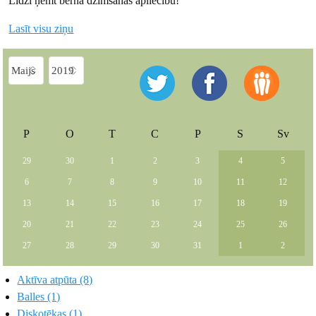
Līdzi ņemt bērna dzimšanas apliecību!
Lasīt visu ziņu
P
O
T
C
P
S
Sv
29
30
1
2
3
4
5
6
7
8
9
10
11
12
13
14
15
16
17
18
19
20
21
22
23
24
25
26
27
28
29
30
31
1
2
Aktīva atpūta (8)
Balles (1)
Diskotēkas (1)