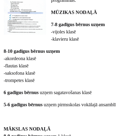
programmās:
MŪZIKAS NODAĻĀ
7-8 gadīgus bērnus uzņem
-vijoles klasē
-klavieru klasē
8-10 gadīgus bērnus uzņem
-akordeona klasē
-flautas klasē
-saksofona klasē
-trompetes klasē
6 gadīgus bērnus
uzņem sagatavošanas klasē
5-6 gadīgus bērnus
uzņem pirmsskolas vokālajā ansamblī
MĀKSLAS NODAĻĀ