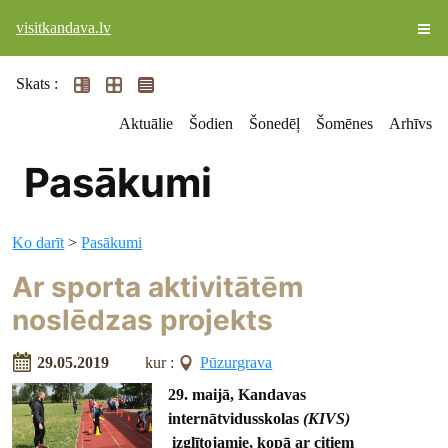
visitkandava.lv
Skats :
Aktuālie
Šodien
Šonedēļ
Šomēnes
Arhīvs
Pasākumi
Ko darīt
>
Pasākumi
Ar sporta aktivitātēm
noslēdzas projekts
29.05.2019
kur :
Pūzurgrava
29. maijā, Kandavas
internātvidusskolas
(KIVS)
izglītojamie, kopā ar citiem