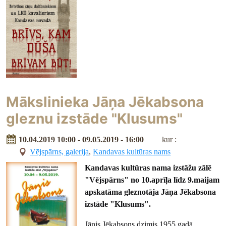
Mākslinieka Jāņa Jēkabsona
gleznu izstāde "Klusums"
10.04.2019 10:00 - 09.05.2019 - 16:00
kur :
Vējspārns, galerija
,
Kandavas kultūras nams
Kandavas kultūras nama izstāžu zālē
"Vējspārns" no 10.aprīļa līdz 9.maijam
apskatāma gleznotāja Jāņa Jēkabsona
izstāde "Klusums".
Jānis Jēkabsons dzimis 1955.gadā