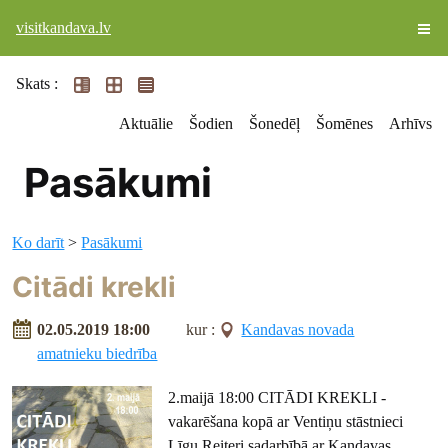
visitkandava.lv
Skats :
Aktuālie
Šodien
Šonedēļ
Šomēnes
Arhīvs
Pasākumi
Ko darīt
>
Pasākumi
Citādi krekli
02.05.2019 18:00
kur :
Kandavas novada
amatnieku biedrība
2.maijā 18:00 CITĀDI KREKLI -
vakarēšana kopā ar Ventiņu stāstnieci
Līgu Reiteri sadarbībā ar Kandavas