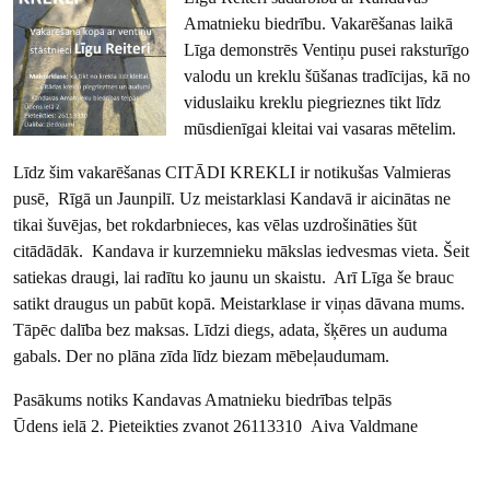
Amatnieku biedrību. Vakarēšanas laikā
Līga demonstrēs Ventiņu pusei raksturīgo
valodu un kreklu šūšanas tradīcijas, kā no
viduslaiku kreklu piegrieznes tikt līdz
mūsdienīgai kleitai vai vasaras mētelim.
Līdz šim vakarēšanas CITĀDI KREKLI ir notikušas Valmieras
pusē, Rīgā un Jaunpilī. Uz meistarklasi Kandavā ir aicinātas ne
tikai šuvējas, bet rokdarbnieces, kas vēlas uzdrošināties šūt
citādādāk. Kandava ir kurzemnieku mākslas iedvesmas vieta. Šeit
satiekas draugi, lai radītu ko jaunu un skaistu. Arī Līga še brauc
satikt draugus un pabūt kopā. Meistarklase ir viņas dāvana mums.
Tāpēc dalība bez maksas. Līdzi diegs, adata, šķēres un auduma
gabals. Der no plāna zīda līdz biezam mēbeļaudumam.
Pasākums notiks Kandavas Amatnieku biedrības telpās
Ūdens ielā 2. Pieteikties zvanot 26113310 Aiva Valdmane