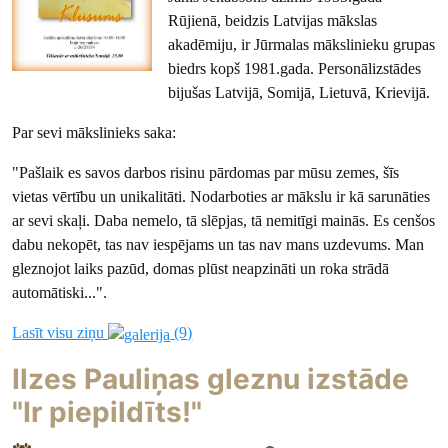
Rūjienā, beidzis Latvijas mākslas
akadēmiju, ir Jūrmalas mākslinieku grupas
biedrs kopš 1981.gada. Personālizstādes
bijušas Latvijā, Somijā, Lietuvā, Krievijā.
Par sevi mākslinieks saka:
"Pašlaik es savos darbos risinu pārdomas par mūsu zemes, šīs
vietas vērtību un unikalitāti. Nodarboties ar mākslu ir kā sarunāties
ar sevi skaļi. Daba nemelo, tā slēpjas, tā nemitīgi mainās. Es cenšos
dabu nekopēt, tas nav iespējams un tas nav mans uzdevums. Man
gleznojot laiks pazūd, domas plūst neapzināti un roka strādā
automātiski...".
Lasīt visu ziņu
(9)
Ilzes Pauliņas gleznu izstāde
"Ir piepildīts!"