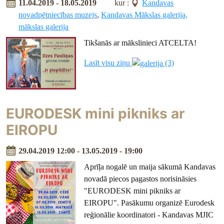
11.04.2019 - 18.05.2019
kur :
Kandavas
novadpētniecības muzejs
,
Kandavas Mākslas galerija,
mākslas galerija
Tikšanās ar mākslinieci ATCELTA!
Lasīt visu ziņu
(3)
EURODESK mini pikniks ar
EIROPU
29.04.2019 12:00 - 13.05.2019 - 19:00
Aprīļa nogalē un maija sākumā Kandavas
novadā piecos pagastos norisināsies
"EURODESK mini pikniks ar
EIROPU". Pasākumu organizē Eurodesk
reģionālie koordinatori - Kandavas MJIC