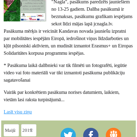
"Nagla", pasākums paredzēts jauniešiem
no 13-25 gadiem. Dalība pasākumā ir
bezmaksas, pasākumu grafikam iespējams
sekot līdzi mājas lapā jcnagla.lv.
Pasākuma mērķis ir veicināt Kandavas novada jauniešu izpratni
par mobilitātes iespējām Eiropā, iedrošinot viņus līdzdarboties un
kļūt pilsoniski aktīviem, un mudināt izmantot Erasmus+ un Eiropas
Solidaritātes korpusa programmu iespējas.
* Pasākuma laikā dalībnieki var tik filmēti un fotografēti, iegūtie
video vai foto materiāli var tikt izmantoti pasākuma publikāciju
sagatavošanai
Vairāk par konkrētiem pasākuma norises datumiem, laikiem,
vietām lasi raksta turpinājumā...
Lasīt visu ziņu