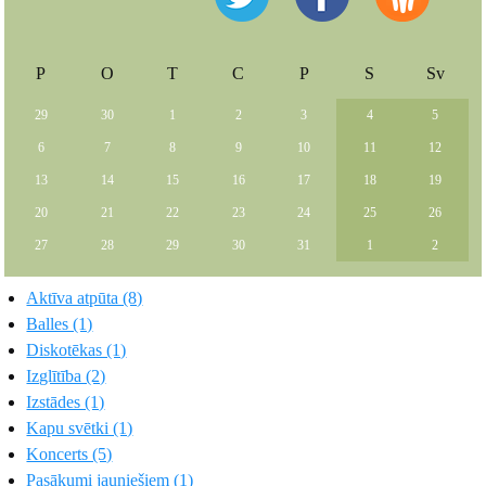
P
O
T
C
P
S
Sv
29
30
1
2
3
4
5
6
7
8
9
10
11
12
13
14
15
16
17
18
19
20
21
22
23
24
25
26
27
28
29
30
31
1
2
Aktīva atpūta (8)
Balles (1)
Diskotēkas (1)
Izglītība (2)
Izstādes (1)
Kapu svētki (1)
Koncerts (5)
Pasākumi jauniešiem (1)