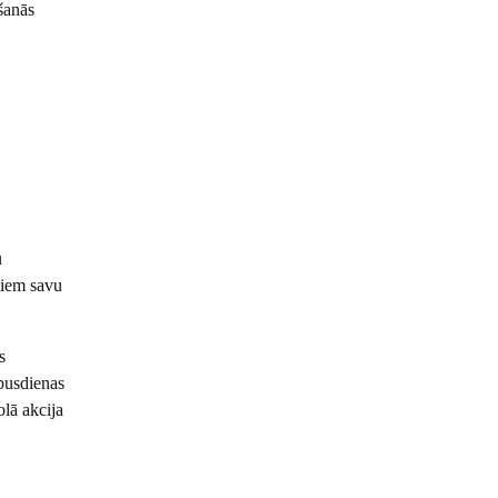
šanās
u
miem savu
s
cpusdienas
olā akcija