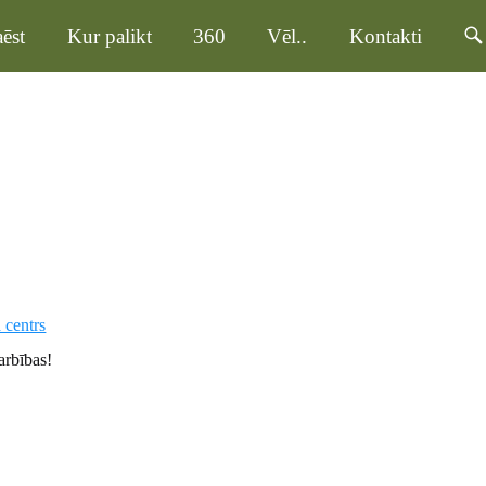
ēst
Kur palikt
360
Vēl..
Kontakti
 centrs
rbības!