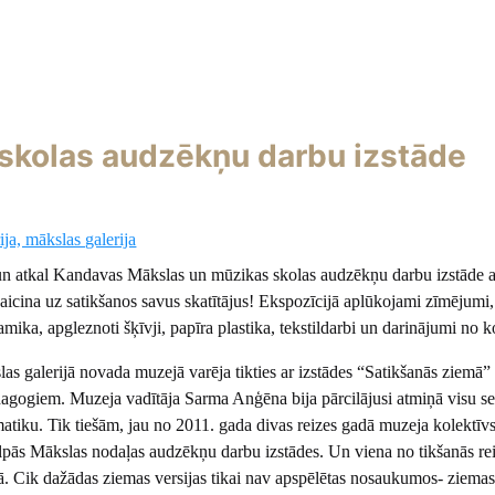
skolas audzēkņu darbu izstāde
ja, mākslas galerija
 un atkal Kandavas Mākslas un mūzikas skolas audzēkņu darbu izstāde a
 aicina uz satikšanos savus skatītājus! Ekspozīcijā aplūkojami zīmējumi,
mika, apgleznoti šķīvji, papīra plastika, tekstildarbi un darinājumi no 
as galerijā novada muzejā varēja tikties ar izstādes “Satikšanās ziemā”
agogiem. Muzeja vadītāja Sarma Anģēna bija pārcilājusi atmiņā visu se
atiku. Tik tiešām, jau no 2011. gada divas reizes gadā muzeja kolektīvs
lpās Mākslas nodaļas audzēkņu darbu izstādes. Un viena no tikšanās r
ā. Cik dažādas ziemas versijas tikai nav apspēlētas nosaukumos- ziemas