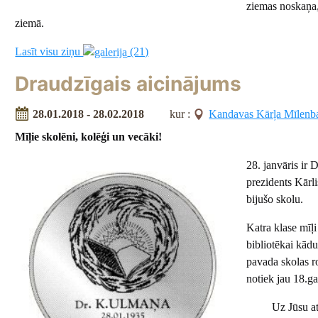
ziemas noskaņa, 
ziemā.
Lasīt visu ziņu
(21)
Draudzīgais aicinājums
28.01.2018 - 28.02.2018
kur :
Kandavas Kārļa Mīlenba
M
īļ
ie skol
ē
ni, kol
ēģ
i un vec
ā
ki!
28. janvāris ir 
prezidents Kārli
bijušo skolu.
Katra klase mīļi
bibliotēkai kādu
pavada skolas ro
notiek jau 18.ga
Uz Jūsu atbals