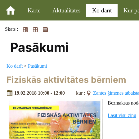
Karte
Aktualitātes
Ko darīt
Kur pa
Skats :
Pasākumi
Ko darīt
>
Pasākumi
Fiziskās aktivitātes bērniem
19.02.2018 10:00 - 12:00
kur :
Zantes ģimenes atbalsta
Bezmaksas noda
Lasīt visu ziņu