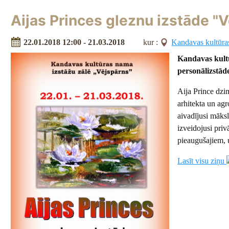
Aijas Princes gleznu izstāde "
22.01.2018 12:00 - 21.03.2018
kur :
Kandavas kultūra
Kandavas kultū
personālizstād
Aija Prince dzi
arhitekta un ag
aivadījusi māks
izveidojusi pri
pieaugušajiem, 
Lasīt visu ziņu