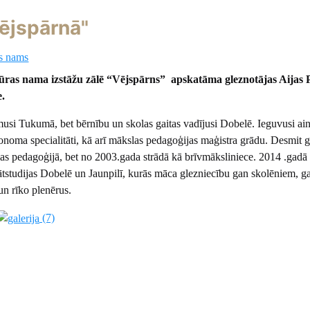
Vējspārnā"
s nams
ras nama izstāžu zālē “Vējspārns” apskatāma gleznotājas Aijas 
e.
musi Tukumā, bet bērnību un skolas gaitas vadījusi Dobelē. Ieguvusi ai
ronoma specialitāti, kā arī mākslas pedagoģijas maģistra grādu. Desmit 
las pedagoģijā, bet no 2003.gada strādā kā brīvmāksliniece. 2014 .gadā
vātstudijas Dobelē un Jaunpilī, kurās māca glezniecību gan skolēniem, g
un rīko plenērus.
(7)