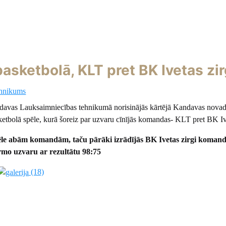
sketbolā, KLT pret BK Ivetas zir
ehnikums
davas Lauksaimniecības tehnikumā norisinājās kārtējā Kandavas nova
etbolā spēle, kurā šoreiz par uzvaru cīnījās komandas- KLT pret BK Ive
ēle abām komandām, taču pārāki izrādījās BK Ivetas zirgi koman
rmo uzvaru ar rezultātu 98:75
(18)