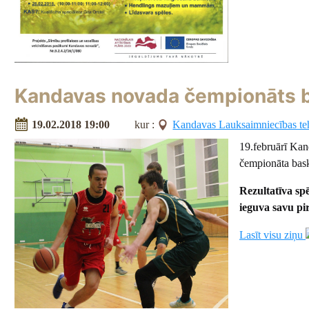
Kandavas novada čempionāts ba
19.02.2018 19:00
kur :
Kandavas Lauksaimniecības t
19.februārī Kan
čempionāta bask
Rezultatīva sp
ieguva savu pi
Lasīt visu ziņu