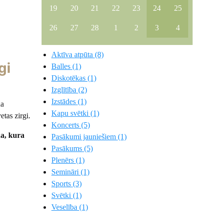
19
20
21
22
23
24
25
26
27
28
1
2
3
4
Aktīva atpūta (8)
gi
Balles (1)
Diskotēkas (1)
Izglītība (2)
Izstādes (1)
da
Kapu svētki (1)
tas zirgi.
Koncerts (5)
da, kura
Pasākumi jauniešiem (1)
Pasākums (5)
Plenērs (1)
Semināri (1)
Sports (3)
Svētki (1)
Veselība (1)