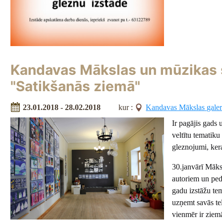
Kandavas Mākslas un mūzikas 
"Satikšanās ziemā"
23.01.2018 - 28.02.2018
kur :
Kandavas Mākslas galeri
Ir pagājis gads
veltītu tematiku
gleznojumi, kera
30.janvārī Māksl
autoriem un ped
gadu izstāžu tem
uzņemt savās te
vienmēr ir ziem