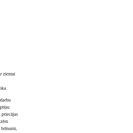
r ziemai
koka.
 darbu
ptiņu
 priecājas
eizēm
 brīnumi,