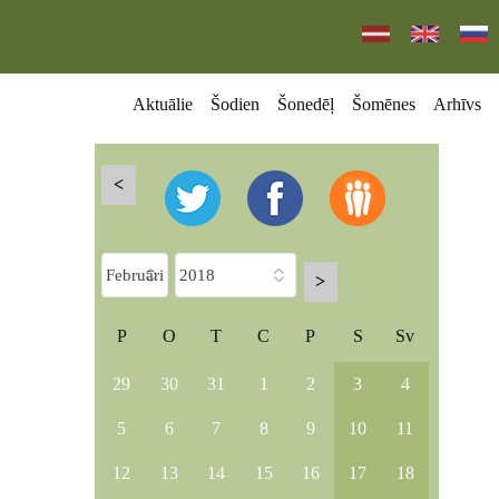
Aktuālie
Šodien
Šonedēļ
Šomēnes
Arhīvs
<
>
P
O
T
C
P
S
Sv
29
30
31
1
2
3
4
5
6
7
8
9
10
11
12
13
14
15
16
17
18