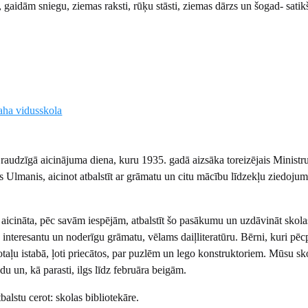
gaidām sniegu, ziemas raksti, rūķu stāsti, ziemas dārzs un šogad- satik
ha vidusskola
Draudzīgā aicinājuma diena, kuru 1935. gadā aizsāka toreizējais Ministr
s Ulmanis, aicinot atbalstīt ar grāmatu un citu mācību līdzekļu ziedoju
 aicināta, pēc savām iespējām, atbalstīt šo pasākumu un uzdāvināt skola
 interesantu un noderīgu grāmatu, vēlams daiļliteratūru. Bērni, kuri pē
taļu istabā, ļoti priecātos, par puzlēm un lego konstruktoriem. Mūsu sk
du un, kā parasti, ilgs līdz februāra beigām.
tu cerot: skolas bibliotekāre.