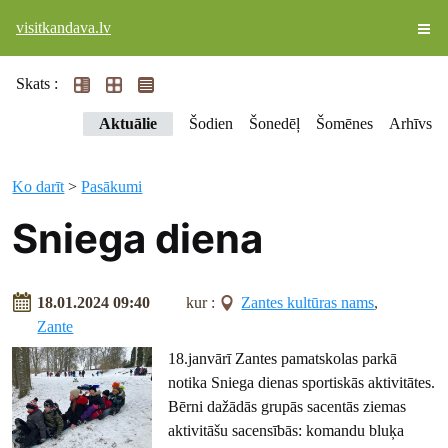
visitkandava.lv
Skats :
Aktuālie
Šodien
Šonedēļ
Šomēnes
Arhīvs
Ko darīt
>
Pasākumi
Sniega diena
18.01.2024 09:40
kur :
Zantes kultūras nams
,
Zante
18.janvārī Zantes pamatskolas parkā
notika Sniega dienas sportiskās aktivitātes.
Bērni dažādās grupās sacentās ziemas
aktivitāšu sacensībās: komandu bluķa