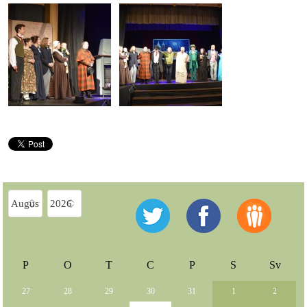
P
O
T
C
P
S
Sv
27
28
29
30
31
1
2