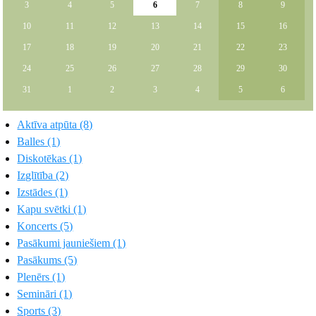
3
4
5
6
7
8
9
10
11
12
13
14
15
16
17
18
19
20
21
22
23
24
25
26
27
28
29
30
31
1
2
3
4
5
6
Aktīva atpūta (8)
Balles (1)
Diskotēkas (1)
Izglītība (2)
Izstādes (1)
Kapu svētki (1)
Koncerts (5)
Pasākumi jauniešiem (1)
Pasākums (5)
Plenērs (1)
Semināri (1)
Sports (3)