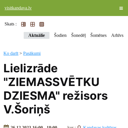
visitkandava.lv
Skats :
Aktuālie
Šodien
Šonedēļ
Šomēnes
Arhīvs
Ko darīt
>
Pasākumi
Lielizrāde
"ZIEMASSVĒTKU
DZIESMA" režisors
V.Šoriņš
26.12.2023 16:00 - 18:00
kur :
Kandavas kultūras