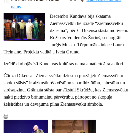
nams
Decembrī Kandavā bija skatāma
Ziemassvētku lielizrāde “Ziemassvētku
dziesma”, pēc Č.Dikensa stāsta motīviem.
Režisors Voldemārs Šoriņš, scenogrāfs
Jurģis Muska. Tērpu māksliniece Laura
Treimane. Projekta vadītāja Iveta Grunte.
Izrādē darbojās 30 Kandavas kultūras nama amatierteātra aktieri.
Čārlza Dikensa “Ziemassvētku dziesma prozā jeb Ziemassvētku
spoku stāsts” ir aizkustinošs vēstījums par līdzjūtību, labestību un
sirdsapziņu. Grāmata stāsta par sīkstuli Skrūdžu, kas Ziemassvētku
naktī piedzīvo brīnumainu pārvērtību, pārtopot no skopuļa
žēlsirdības un devīguma pilnā Ziemassvētku simbolā.