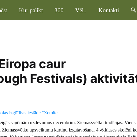
ēst
Kur palikt
360
Vēl..
Kontakti
Eiropa caur
ugh Festivals) aktivitā
as izglītības iestāde "Zemīte"
eigās saņēmām uzdevumus decembrim: Ziemassvētku tradīcijas. Viens
a Ziemassvētku apsveikumu kartiņu izgatavošana. 4.-6.klases skolēni k