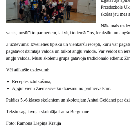
izgatavoja apmē
Przedszkole Uk
skolas jau mēs 
Nākamais uzdev
valsts, nosūtīt to partneriem, lai viņi to iemācītos, ierakstītu un aug
3.uzdevums: Izvēlieties tipisku un vienkāršu recepti, kuru var pagat
pagatavot dzimtajā valodā un tulkot angļu valodā. Var veidot un iera
angļu valodā. Mūsu skolēnu grupa gatavoja tradicionālo ēdienu: Zir
Vēl atlikušie uzdevumi:
Receptes iztulkošana;
Apgūt vienu Ziemassvētku dziesmu no partnervalstīm.
Paldies 5.-6.klases skolēniem un skolotājām Anitai Geidānei par d
Tekstu sagatavoja: skolotāja Laura Bergmane
Foto: Ramona Liepiņa Krauja