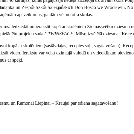
ram 40 kartiņas, kuras pagājušajā nedēļā aizceļoja uz divām skolā Polij
ładanka un Zespół Szkół Salezjańskich Don Bosco we Wrocławiu. No 
saņēmām apsveikumus, gaidām vēl no otra skolas.
ums: Iedziedāt un ierakstīt kopā ar skolēniem Ziemassvētku dziesmu 
šupielādētu projekta sadaļā
TWINSPACE
. Mūsu izvēlētā dziesma “Re re r
avot kopā ar skolēniem (sastāvdaļas, receptes soļi, sagatavošana). Recep
kstīt video. Ierakstu var veikt dzimtajā valodā un videoklipam pievienot
ņus ar speķi.
ziesmu un Ramonai Liepiņai – Kraujai par ēdiena sagatavošanu!