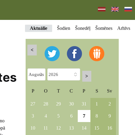
Aktuālie
Šodien
Šonedēļ
Šomēnes
Arhīvs
<
tes
>
P
O
T
C
P
S
Sv
27
28
29
30
31
1
2
3
4
5
6
7
8
9
 no
10
11
12
13
14
15
16
opā