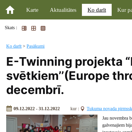
Karte
Aktualitātes
Ko darīt
Kur pa
Skats :
Ko darīt
>
Pasākumi
E-Twinning projekta “
svētkiem’’(Europe thro
decembrī.
09.12.2022 - 31.12.2022
kur :
Tukuma novada pirmsskol
Jau novembra b
galvenajiem bij