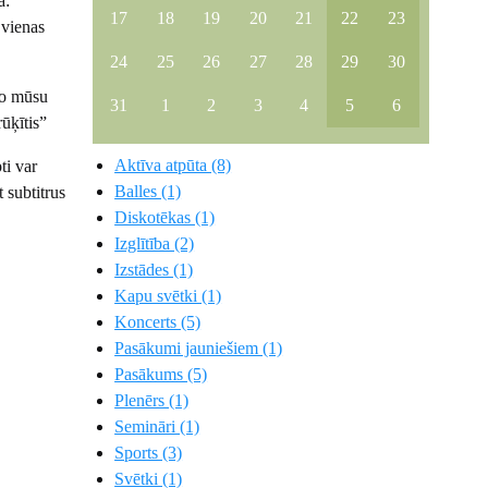
ā:
17
18
19
20
21
22
23
vienas
24
25
26
27
28
29
30
no mūsu
31
1
2
3
4
5
6
ūķītis”
Aktīva atpūta (8)
ti var
Balles (1)
 subtitrus
Diskotēkas (1)
Izglītība (2)
Izstādes (1)
Kapu svētki (1)
Koncerts (5)
Pasākumi jauniešiem (1)
Pasākums (5)
Plenērs (1)
Semināri (1)
Sports (3)
Svētki (1)