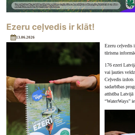
Ezeru ceļvedis ir klāt!
13.06.2026
Ezeru ceļvedis i
tūrisma informāc
176 ezeri Latvij
vai ļauties veldz
Ceļvedis izdots
sadarbības pro
attīstība Latvij
“WaterWays” ie