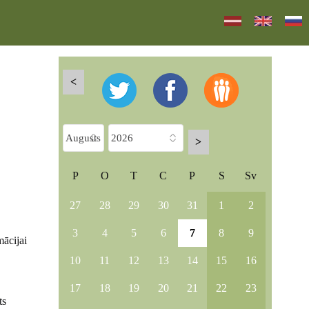
<
>
P
O
T
C
P
S
Sv
27
28
29
30
31
1
2
3
4
5
6
7
8
9
mācijai
10
11
12
13
14
15
16
17
18
19
20
21
22
23
ts