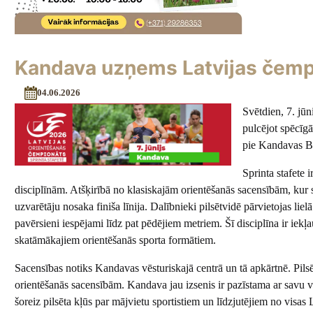
Kandava uzņems Latvijas čempi
04.06.2026
Svētdien, 7. jūn
pulcējot spēcīg
pie Kandavas Br
Sprinta stafete 
disciplīnām. Atšķirībā no klasiskajām orientēšanās sacensībām, kur sp
uzvarētāju nosaka finiša līnija. Dalībnieki pilsētvidē pārvietojas l
pavērsieni iespējami līdz pat pēdējiem metriem. Šī disciplīna ir ie
skatāmākajiem orientēšanās sporta formātiem.
Sacensības notiks Kandavas vēsturiskajā centrā un tā apkārtnē. Pilsēta
orientēšanās sacensībām. Kandava jau izsenis ir pazīstama ar savu v
šoreiz pilsēta kļūs par mājvietu sportistiem un līdzjutējiem no visas 