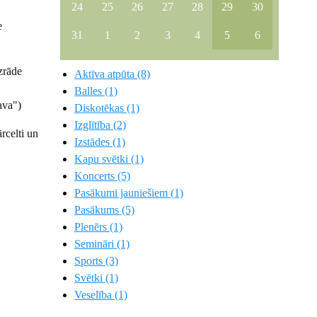
24
25
26
27
28
29
30
e
31
1
2
3
4
5
6
zrāde
Aktīva atpūta (8)
Balles (1)
ava")
Diskotēkas (1)
Izglītība (2)
rcelti un
Izstādes (1)
Kapu svētki (1)
Koncerts (5)
Pasākumi jauniešiem (1)
Pasākums (5)
Plenērs (1)
Semināri (1)
Sports (3)
Svētki (1)
Veselība (1)