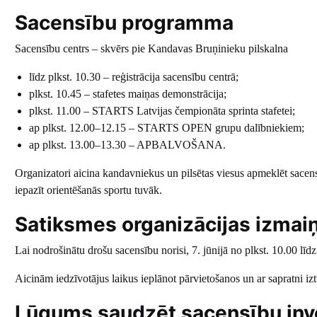
Sacensību programma
Sacensību centrs – skvērs pie Kandavas Bruņinieku pilskalna
līdz plkst. 10.30 – reģistrācija sacensību centrā;
plkst. 10.45 – stafetes maiņas demonstrācija;
plkst. 11.00 – STARTS Latvijas čempionāta sprinta stafetei;
ap plkst. 12.00–12.15 – STARTS OPEN grupu dalībniekiem;
ap plkst. 13.00–13.30 – APBALVOŠANA.
Organizatori aicina kandavniekus un pilsētas viesus apmeklēt sacens
iepazīt orientēšanās sportu tuvāk.
Satiksmes organizācijas izmai
Lai nodrošinātu drošu sacensību norisi, 7. jūnijā no plkst. 10.00 līdz
Aicinām iedzīvotājus laikus ieplānot pārvietošanos un ar sapratni iz
Lūgums saudzēt sacensību inv