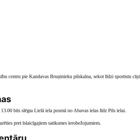
ību centru pie Kandavas Bruņinieku pilskalna, sekot līdzi sportistu cī
ņas
 13.00 būs slēgta Lielā iela posmā no Abavas ielas līdz Pils ielai.
turēties pret īslaicīgajiem satiksmes ierobežojumiem.
entāru