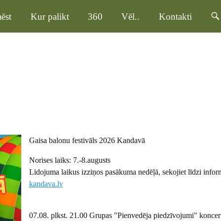
ēst
Kur palikt
360
Vēl..
Kontakti
Gaisa balonu festivāls 2026 Kandavā
Norises laiks: 7.-8.augusts
Lidojuma laikus izziņos pasākuma nedēļā, sekojiet līdzi infor
kandava.lv
07.08. plkst. 21.00 Grupas "Pienvedēja piedzīvojumi" koncer