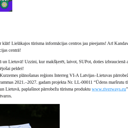
r klāt! Lielākajos tūrisma informācijas centros jau pieejams! Arī Kanda
ijas centrā!
ā un Lietuvā! Uzzini, kur makšķerēt, laivot, SUPot, doties izbraucienā a
ējošai peldei!
 Kurzemes plānošanas reģions Interreg VI-A Latvijas–Lietuvas pārrobe
grammas 2021.–2027. gadam projekta Nr. LL-00011 “Ūdens maršrutu tī
ā un Lietuvā, paplašinot pārrobežu tūrisma produktu
www.riverways.eu
”
tvaros.