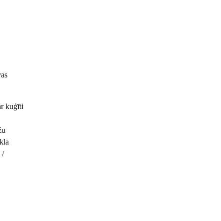
vas
r kuģīti
žu
kla
 /