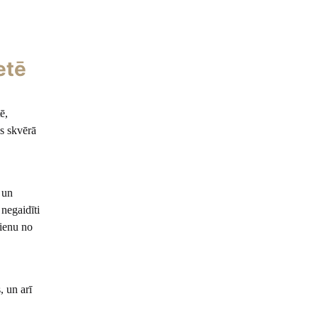
etē
ē,
es skvērā
 un
 negaidīti
vienu no
, un arī