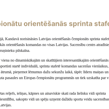
onātu orientēšanās sprinta staf
ijā, Kandavā norisināsies Latvijas orientēšanās čempionāts sprinta stafet
ākās orientēšanās komandas no visas Latvijas. Sacensību centrs atradīsi
uņinieku pilskalna.
ir viena no dinamiskākajām un skatītājiem interesantākajām orientēšanās
ortisti startē individuāli, sprinta stafetē komandas sacenšas vienlaikus,
ielā ātrumā, pieņemot lēmumus dažu sekunžu laikā, tāpēc līderu maiņas un
kļauta pasaules un Eiropas čempionātu programmās un tiek uzskatīta par 
s reljefs, ieliņas, kāpnes un ainaviskie skati rada lielisku vidi sprinta
iesmīlību, sakopto vidi un spēju uzņemt dažādu sporta veidu sacensības
Latvijas.