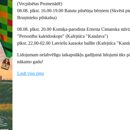
(Vecpilsētas Promenādē)
08.08. plkst. 16.00-19.00 Batutu pilsētiņa bērniem (Skvērā pi
Bruņinieku pilskalna)
08.08. plkst. 20.00 Komiķa-parodista Ernesta Cimanska stāvi
"Personību kaleidoskops" (Kafejnīca "Kandava")
plkst. 22.00-02.00 Latviešu karaoke ballīte (Kafejnīca "Kand
Lidojumam nelabvēlīgu laikapstākļu gadījumā lidojumi tiks pā
nākamo gadu!
Lasīt visu ziņu