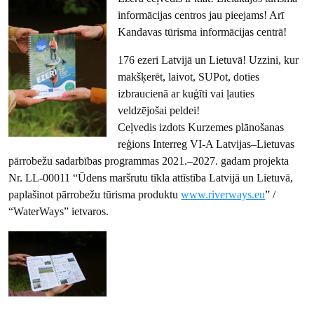
informācijas centros jau pieejams! Arī
Kandavas tūrisma informācijas centrā!
176 ezeri Latvijā un Lietuvā! Uzzini, kur
makšķerēt, laivot, SUPot, doties
izbraucienā ar kuģīti vai ļauties
veldzējošai peldei!
Ceļvedis izdots Kurzemes plānošanas
reģions Interreg VI-A Latvijas–Lietuvas
pārrobežu sadarbības programmas 2021.–2027. gadam projekta
Nr. LL-00011 “Ūdens maršrutu tīkla attīstība Latvijā un Lietuvā,
paplašinot pārrobežu tūrisma produktu
www.riverways.eu
” /
“WaterWays” ietvaros.