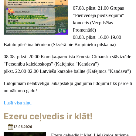
07.08. plkst. 21.00 Grupas
"Pienvedēja piedzīvojumi"
koncerts (Vecpilsētas
Promenādē)
08.08. plkst. 16.00-19.00
Batutu pilsētiņa bērniem (Skvērā pie Bruņinieku pilskalna)
08.08. plkst. 20.00 Komiķa-parodista Ernesta Cimanska stāvizrāde
"Personību kaleidoskops" (Kafejnīca "Kandava")
plkst. 22.00-02.00 Latviešu karaoke ballīte (Kafejnīca "Kandava")
Lidojumam nelabvēlīgu laikapstākļu gadījumā lidojumi tiks pārcelti
un nākamo gadu!
Lasīt visu ziņu
Ezeru ceļvedis ir klāt!
13.06.2026
Ezeru ceļvedis ir klāt! Lielākajos tūrisma