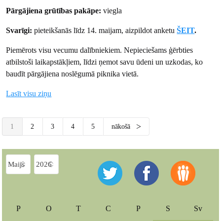
Pārgājiena grūtības pakāpe:
viegla
Svarīgi:
pieteikšanās līdz 14. maijam, aizpildot anketu
ŠEIT
.
Piemērots visu vecumu dalībniekiem. Nepieciešams ģērbties
atbilstoši laikapstākļiem, līdzi ņemot savu ūdeni un uzkodas, ko
baudīt pārgājiena noslēgumā piknika vietā.
Lasīt visu ziņu
1
2
3
4
5
nākošā
P
O
T
C
P
S
Sv