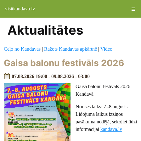
visitkandava.lv
Aktualitātes
Ceļo no Kandavas
|
Ražots Kandavas apkārtnē
|
Video
Gaisa balonu festivāls 2026
07.08.2026 19:00 - 09.08.2026 - 03:00
Gaisa balonu festivāls 2026
Kandavā
Norises laiks: 7.-8.augusts
Lidojuma laikus izziņos
pasākuma nedēļā, sekojiet līdzi
informācijai
kandava.lv