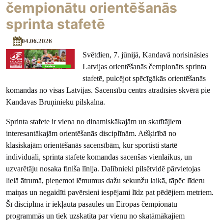
čempionātu orientēšanās
sprinta stafetē
04.06.2026
Svētdien, 7. jūnijā, Kandavā norisināsies
Latvijas orientēšanās čempionāts sprinta
stafetē, pulcējot spēcīgākās orientēšanās
komandas no visas Latvijas. Sacensību centrs atradīsies skvērā pie
Kandavas Bruņinieku pilskalna.
Sprinta stafete ir viena no dinamiskākajām un skatītājiem
interesantākajām orientēšanās disciplīnām. Atšķirībā no
klasiskajām orientēšanās sacensībām, kur sportisti startē
individuāli, sprinta stafetē komandas sacenšas vienlaikus, un
uzvarētāju nosaka finiša līnija. Dalībnieki pilsētvidē pārvietojas
lielā ātrumā, pieņemot lēmumus dažu sekunžu laikā, tāpēc līderu
maiņas un negaidīti pavērsieni iespējami līdz pat pēdējiem metriem.
Šī disciplīna ir iekļauta pasaules un Eiropas čempionātu
programmās un tiek uzskatīta par vienu no skatāmākajiem