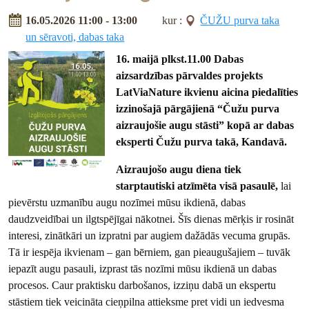
16.05.2026 11:00 - 13:00
kur :
ČUŽU purva taka
un sēravoti, dabas taka
16. maijā plkst.11.00 Dabas
aizsardzības pārvaldes projekts
LatViaNature ikvienu aicina piedalīties
izzinošajā pārgājienā “Čužu purva
aizraujošie augu stāsti” kopā ar dabas
eksperti Čužu purva takā, Kandavā.
Aizraujošo augu diena tiek
starptautiski atzīmēta visā pasaulē,
lai
pievērstu uzmanību augu nozīmei mūsu ikdienā, dabas
daudzveidībai un ilgtspējīgai nākotnei. Šīs dienas mērķis ir rosināt
interesi, zinātkāri un izpratni par augiem dažādās vecuma grupās.
Tā ir iespēja ikvienam – gan bērniem, gan pieaugušajiem – tuvāk
iepazīt augu pasauli, izprast tās nozīmi mūsu ikdienā un dabas
procesos. Caur praktisku darbošanos, izziņu dabā un ekspertu
stāstiem tiek veicināta cieņpilna attieksme pret vidi un iedvesma