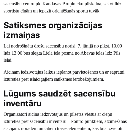
sacensību centru pie Kandavas Bruņinieku pilskalna, sekot līdzi
sportistu cīņām un iepazīt orientēšanās sportu tuvāk.
Satiksmes organizācijas
izmaiņas
Lai nodrošinātu drošu sacensību norisi, 7. jūnijā no plkst. 10.00
līdz 13.00 būs slēgta Lielā iela posmā no Abavas ielas līdz Pils
ielai.
Aicinām iedzīvotājus laikus ieplānot pārvietošanos un ar sapratni
izturēties pret īslaicīgajiem satiksmes ierobežojumiem.
Lūgums saudzēt sacensību
inventāru
Organizatori aicina iedzīvotājus un pilsētas viesus ar cieņu
izturēties pret sacensību inventāru – kontrolpunktiem, atzīmēšanās
stacijām, norādēm un citiem trases elementiem, kas būs izvietoti