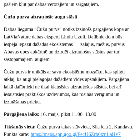
pašiem kļūt par dabas vērotājiem un sargātājiem.
Čužu purva aizraujošie augu stāsti
Dabas liegumā “Čužu purvs” notiks izzinošs pārgājiens kopā ar
LatViaNature dabas eksperti Lindu Uzuli. Dalībniekiem būs
iespēja iepazīt dažādas ekosistēmas — zālājus, mežus, purvus –
Abavas upes apkārtnē un dzirdēt aizraujošus stāstus par tur
sastopamajiem augiem.
Čužu purvs ir unikāls ar savu ekosistēmu mozaīku, kas spilgti
atklāj, kā augi pielāgojas dažādiem vides apstākļiem. Pārgājiena
laikā dalībnieki ne tikai klausīsies aizraujošus stāstus, bet arī
iesaistīsies praktiskos uzdevumos, kas rosinās vērīgumu un
izzināšanas prieku.
Pārgājiena laiks:
16. maijs, plkst.11.00–13.00
Tikšanās vieta:
Čužu purva takas stāvvieta, Sila iela 2, Kandava.
Punkts kartē:
https://maps.app.goo.gl/FecU6Zrb6tznLaHv7