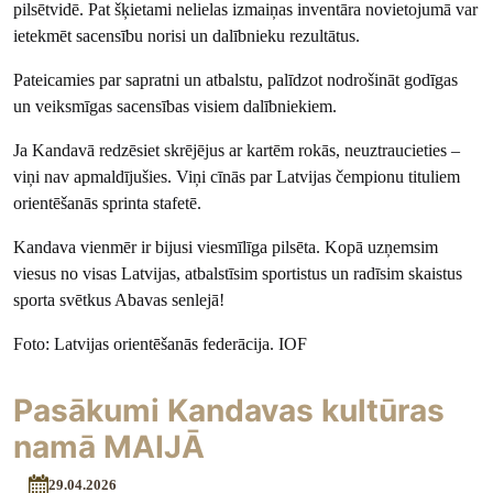
pilsētvidē. Pat šķietami nelielas izmaiņas inventāra novietojumā var
ietekmēt sacensību norisi un dalībnieku rezultātus.
Pateicamies par sapratni un atbalstu, palīdzot nodrošināt godīgas
un veiksmīgas sacensības visiem dalībniekiem.
Ja Kandavā redzēsiet skrējējus ar kartēm rokās, neuztraucieties –
viņi nav apmaldījušies. Viņi cīnās par Latvijas čempionu tituliem
orientēšanās sprinta stafetē.
Kandava vienmēr ir bijusi viesmīlīga pilsēta. Kopā uzņemsim
viesus no visas Latvijas, atbalstīsim sportistus un radīsim skaistus
sporta svētkus Abavas senlejā!
Foto: Latvijas orientēšanās federācija. IOF
Pasākumi Kandavas kultūras
namā MAIJĀ
29.04.2026