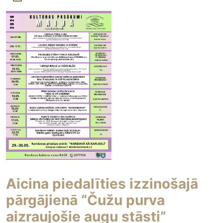
Aicina piedalīties izzinošajā
pārgājienā “Čužu purva
aizraujošie augu stāsti”