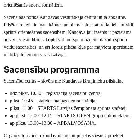
orientēšanās sporta formātiem.
Sacensības notiks Kandavas vēsturiskajā centrā un tā apkārtnē.
Pilsētas reljefs, ieliņas, kāpnes un ainaviskie skati rada lielisku vidi
sprinta orientēšanās sacensībām. Kandava jau izsenis ir pazīstama
ar savu viesmīlību, sakopto vidi un spēju uzņemt dažādu sporta
veidu sacensības, un arī šoreiz pilsēta kļūs par mājvietu sportistiem
un līdzjutējiem no visas Latvijas.
Sacensību programma
Sacensību centrs – skvērs pie Kandavas Bruņinieku pilskalna
līdz plkst. 10.30 – reģistrācija sacensību centrā;
plkst. 10.45 – stafetes maiņas demonstrācija;
plkst. 11.00 – STARTS Latvijas čempionāta sprinta stafetei;
ap plkst. 12.00–12.15 – STARTS OPEN grupu dalībniekiem;
ap plkst. 13.00–13.30 – APBALVOŠANA.
Organizatori aicina kandavniekus un pilsētas viesus apmeklēt