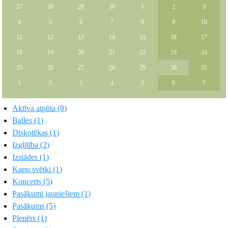
27
28
29
30
1
2
3
4
5
6
7
8
9
10
11
12
13
14
15
16
17
18
19
20
21
22
23
24
25
26
27
28
29
30
31
1
2
3
4
5
6
7
Aktīva atpūta (8)
Balles (1)
Diskotēkas (1)
Izglītība (2)
Izstādes (1)
Kapu svētki (1)
Koncerts (5)
Pasākumi jauniešiem (1)
Pasākums (5)
Plenērs (1)