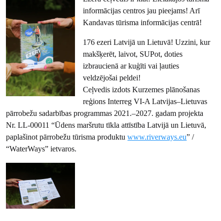
informācijas centros jau pieejams! Arī
Kandavas tūrisma informācijas centrā!
176 ezeri Latvijā un Lietuvā! Uzzini, kur
makšķerēt, laivot, SUPot, doties
izbraucienā ar kuģīti vai ļauties
veldzējošai peldei!
Ceļvedis izdots Kurzemes plānošanas
reģions Interreg VI-A Latvijas–Lietuvas
pārrobežu sadarbības programmas 2021.–2027. gadam projekta
Nr. LL-00011 “Ūdens maršrutu tīkla attīstība Latvijā un Lietuvā,
paplašinot pārrobežu tūrisma produktu
www.riverways.eu
” /
“WaterWays” ietvaros.