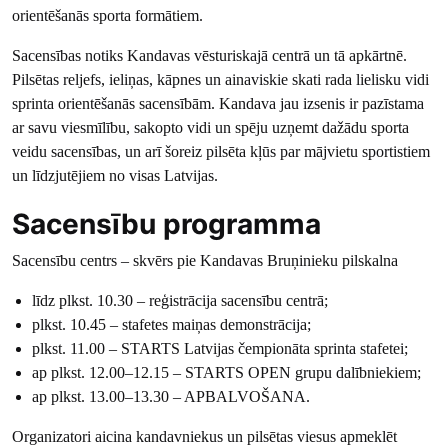
orientēšanās sporta formātiem.
Sacensības notiks Kandavas vēsturiskajā centrā un tā apkārtnē.
Pilsētas reljefs, ieliņas, kāpnes un ainaviskie skati rada lielisku vidi
sprinta orientēšanās sacensībām. Kandava jau izsenis ir pazīstama
ar savu viesmīlību, sakopto vidi un spēju uzņemt dažādu sporta
veidu sacensības, un arī šoreiz pilsēta kļūs par mājvietu sportistiem
un līdzjutējiem no visas Latvijas.
Sacensību programma
Sacensību centrs – skvērs pie Kandavas Bruņinieku pilskalna
līdz plkst. 10.30 – reģistrācija sacensību centrā;
plkst. 10.45 – stafetes maiņas demonstrācija;
plkst. 11.00 – STARTS Latvijas čempionāta sprinta stafetei;
ap plkst. 12.00–12.15 – STARTS OPEN grupu dalībniekiem;
ap plkst. 13.00–13.30 – APBALVOŠANA.
Organizatori aicina kandavniekus un pilsētas viesus apmeklēt