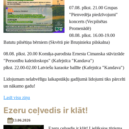
07.08. plkst. 21.00 Grupas
"Pienvedēja piedzīvojumi"
koncerts (Vecpilsētas
Promenādē)
08.08. plkst. 16.00-19.00
Batutu pilsētiņa bērniem (Skvērā pie Bruņinieku pilskalna)
08.08. plkst. 20.00 Komiķa-parodista Ernesta Cimanska stāvizrāde
"Personību kaleidoskops" (Kafejnīca "Kandava")
plkst. 22.00-02.00 Latviešu karaoke ballīte (Kafejnīca "Kandava")
Lidojumam nelabvēlīgu laikapstākļu gadījumā lidojumi tiks pārcelti
un nākamo gadu!
Lasīt visu ziņu
Ezeru ceļvedis ir klāt!
13.06.2026
Ezeru ceļvedis ir klāt! Lielākajos tūrisma