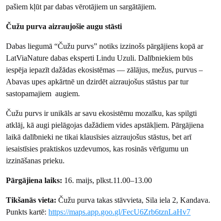
pašiem kļūt par dabas vērotājiem un sargātājiem.
Čužu purva aizraujošie augu stāsti
Dabas liegumā “Čužu purvs” notiks izzinošs pārgājiens kopā ar
LatViaNature dabas eksperti Lindu Uzuli. Dalībniekiem būs
iespēja iepazīt dažādas ekosistēmas — zālājus, mežus, purvus –
Abavas upes apkārtnē un dzirdēt aizraujošus stāstus par tur
sastopamajiem augiem.
Čužu purvs ir unikāls ar savu ekosistēmu mozaīku, kas spilgti
atklāj, kā augi pielāgojas dažādiem vides apstākļiem. Pārgājiena
laikā dalībnieki ne tikai klausīsies aizraujošus stāstus, bet arī
iesaistīsies praktiskos uzdevumos, kas rosinās vērīgumu un
izzināšanas prieku.
Pārgājiena laiks:
16. maijs, plkst.11.00–13.00
Tikšanās vieta:
Čužu purva takas stāvvieta, Sila iela 2, Kandava.
Punkts kartē:
https://maps.app.goo.gl/FecU6Zrb6tznLaHv7