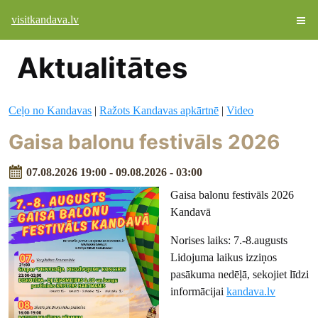
visitkandava.lv
Aktualitātes
Ceļo no Kandavas
|
Ražots Kandavas apkārtnē
|
Video
Gaisa balonu festivāls 2026
07.08.2026 19:00 - 09.08.2026 - 03:00
Gaisa balonu festivāls 2026
Kandavā
Norises laiks: 7.-8.augusts
Lidojuma laikus izziņos
pasākuma nedēļā, sekojiet līdzi
informācijai
kandava.lv