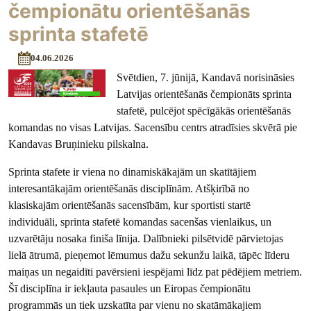
čempionātu orientēšanās
sprinta stafetē
04.06.2026
Svētdien, 7. jūnijā, Kandavā norisināsies
Latvijas orientēšanās čempionāts sprinta
stafetē, pulcējot spēcīgākās orientēšanās
komandas no visas Latvijas. Sacensību centrs atradīsies skvērā pie
Kandavas Bruņinieku pilskalna.
Sprinta stafete ir viena no dinamiskākajām un skatītājiem
interesantākajām orientēšanās disciplīnām. Atšķirībā no
klasiskajām orientēšanās sacensībām, kur sportisti startē
individuāli, sprinta stafetē komandas sacenšas vienlaikus, un
uzvarētāju nosaka finiša līnija. Dalībnieki pilsētvidē pārvietojas
lielā ātrumā, pieņemot lēmumus dažu sekunžu laikā, tāpēc līderu
maiņas un negaidīti pavērsieni iespējami līdz pat pēdējiem metriem.
Šī disciplīna ir iekļauta pasaules un Eiropas čempionātu
programmās un tiek uzskatīta par vienu no skatāmākajiem