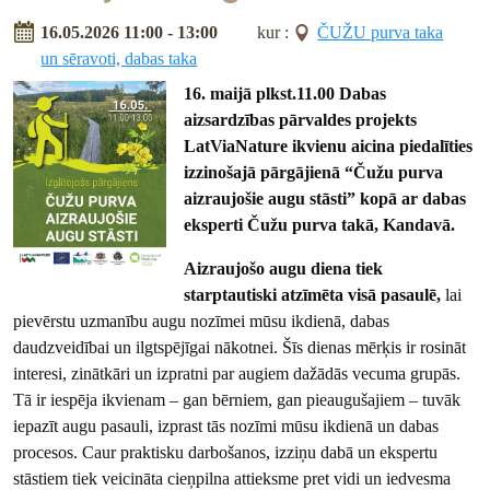
16.05.2026 11:00 - 13:00
kur :
ČUŽU purva taka
un sēravoti, dabas taka
16. maijā plkst.11.00 Dabas
aizsardzības pārvaldes projekts
LatViaNature ikvienu aicina piedalīties
izzinošajā pārgājienā “Čužu purva
aizraujošie augu stāsti” kopā ar dabas
eksperti Čužu purva takā, Kandavā.
Aizraujošo augu diena tiek
starptautiski atzīmēta visā pasaulē,
lai
pievērstu uzmanību augu nozīmei mūsu ikdienā, dabas
daudzveidībai un ilgtspējīgai nākotnei. Šīs dienas mērķis ir rosināt
interesi, zinātkāri un izpratni par augiem dažādās vecuma grupās.
Tā ir iespēja ikvienam – gan bērniem, gan pieaugušajiem – tuvāk
iepazīt augu pasauli, izprast tās nozīmi mūsu ikdienā un dabas
procesos. Caur praktisku darbošanos, izziņu dabā un ekspertu
stāstiem tiek veicināta cieņpilna attieksme pret vidi un iedvesma