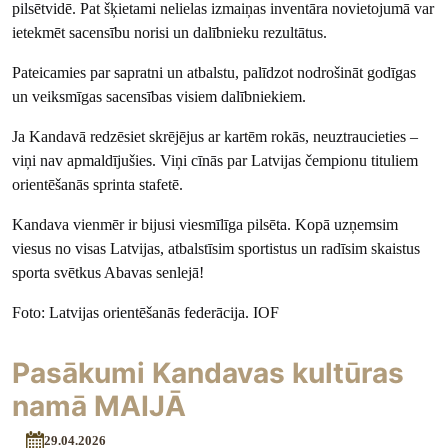
pilsētvidē. Pat šķietami nelielas izmaiņas inventāra novietojumā var
ietekmēt sacensību norisi un dalībnieku rezultātus.
Pateicamies par sapratni un atbalstu, palīdzot nodrošināt godīgas
un veiksmīgas sacensības visiem dalībniekiem.
Ja Kandavā redzēsiet skrējējus ar kartēm rokās, neuztraucieties –
viņi nav apmaldījušies. Viņi cīnās par Latvijas čempionu tituliem
orientēšanās sprinta stafetē.
Kandava vienmēr ir bijusi viesmīlīga pilsēta. Kopā uzņemsim
viesus no visas Latvijas, atbalstīsim sportistus un radīsim skaistus
sporta svētkus Abavas senlejā!
Foto: Latvijas orientēšanās federācija. IOF
Pasākumi Kandavas kultūras
namā MAIJĀ
29.04.2026