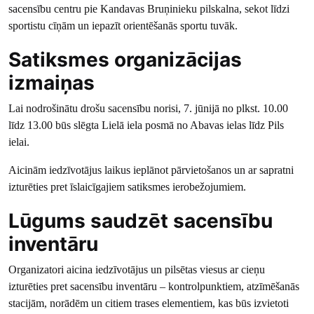
sacensību centru pie Kandavas Bruņinieku pilskalna, sekot līdzi
sportistu cīņām un iepazīt orientēšanās sportu tuvāk.
Satiksmes organizācijas
izmaiņas
Lai nodrošinātu drošu sacensību norisi, 7. jūnijā no plkst. 10.00
līdz 13.00 būs slēgta Lielā iela posmā no Abavas ielas līdz Pils
ielai.
Aicinām iedzīvotājus laikus ieplānot pārvietošanos un ar sapratni
izturēties pret īslaicīgajiem satiksmes ierobežojumiem.
Lūgums saudzēt sacensību
inventāru
Organizatori aicina iedzīvotājus un pilsētas viesus ar cieņu
izturēties pret sacensību inventāru – kontrolpunktiem, atzīmēšanās
stacijām, norādēm un citiem trases elementiem, kas būs izvietoti