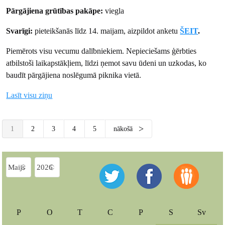
Pārgājiena grūtības pakāpe:
viegla
Svarīgi:
pieteikšanās līdz 14. maijam, aizpildot anketu
ŠEIT
.
Piemērots visu vecumu dalībniekiem. Nepieciešams ģērbties
atbilstoši laikapstākļiem, līdzi ņemot savu ūdeni un uzkodas, ko
baudīt pārgājiena noslēgumā piknika vietā.
Lasīt visu ziņu
1
2
3
4
5
nākošā
P
O
T
C
P
S
Sv