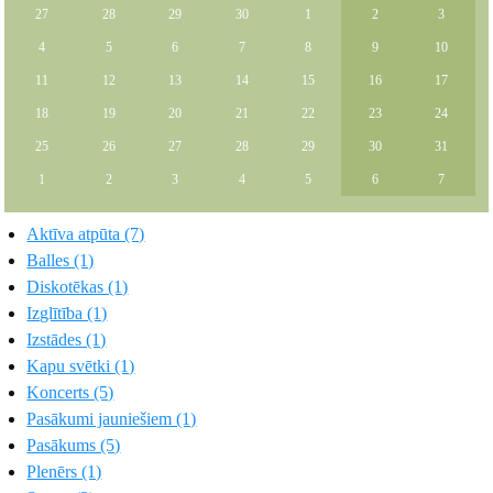
27
28
29
30
1
2
3
4
5
6
7
8
9
10
11
12
13
14
15
16
17
18
19
20
21
22
23
24
25
26
27
28
29
30
31
1
2
3
4
5
6
7
Aktīva atpūta (7)
Balles (1)
Diskotēkas (1)
Izglītība (1)
Izstādes (1)
Kapu svētki (1)
Koncerts (5)
Pasākumi jauniešiem (1)
Pasākums (5)
Plenērs (1)