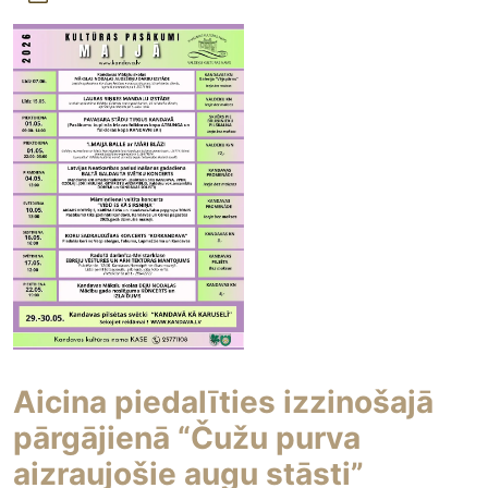
Aicina piedalīties izzinošajā
pārgājienā “Čužu purva
aizraujošie augu stāsti”