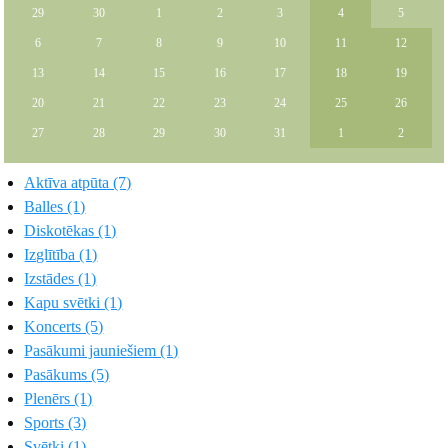
29
30
1
2
3
4
5
6
7
8
9
10
11
12
13
14
15
16
17
18
19
20
21
22
23
24
25
26
27
28
29
30
31
1
2
Aktīva atpūta (7)
Balles (1)
Diskotēkas (1)
Izglītība (1)
Izstādes (1)
Kapu svētki (1)
Koncerts (5)
Pasākumi jauniešiem (1)
Pasākums (5)
Plenērs (1)
Sports (3)
Svētki (1)