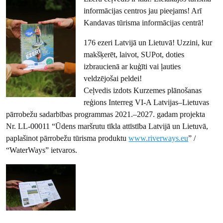
informācijas centros jau pieejams! Arī
Kandavas tūrisma informācijas centrā!
176 ezeri Latvijā un Lietuvā! Uzzini, kur
makšķerēt, laivot, SUPot, doties
izbraucienā ar kuģīti vai ļauties
veldzējošai peldei!
Ceļvedis izdots Kurzemes plānošanas
reģions Interreg VI-A Latvijas–Lietuvas
pārrobežu sadarbības programmas 2021.–2027. gadam projekta
Nr. LL-00011 “Ūdens maršrutu tīkla attīstība Latvijā un Lietuvā,
paplašinot pārrobežu tūrisma produktu
www.riverways.eu
” /
“WaterWays” ietvaros.