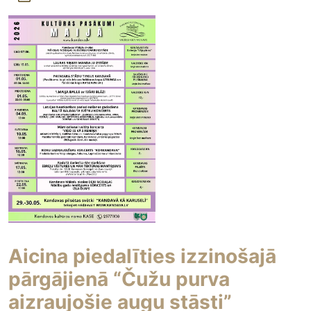
Aicina piedalīties izzinošajā
pārgājienā “Čužu purva
aizraujošie augu stāsti”