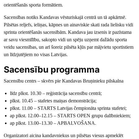
orientēšanās sporta formātiem.
Sacensības notiks Kandavas vēsturiskajā centrā un tā apkārtnē.
Pilsētas reljefs, ieliņas, kāpnes un ainaviskie skati rada lielisku vidi
sprinta orientēšanās sacensībām. Kandava jau izsenis ir pazīstama
ar savu viesmīlību, sakopto vidi un spēju uzņemt dažādu sporta
veidu sacensības, un arī šoreiz pilsēta kļūs par mājvietu sportistiem
un līdzjutējiem no visas Latvijas.
Sacensību programma
Sacensību centrs – skvērs pie Kandavas Bruņinieku pilskalna
līdz plkst. 10.30 – reģistrācija sacensību centrā;
plkst. 10.45 – stafetes maiņas demonstrācija;
plkst. 11.00 – STARTS Latvijas čempionāta sprinta stafetei;
ap plkst. 12.00–12.15 – STARTS OPEN grupu dalībniekiem;
ap plkst. 13.00–13.30 – APBALVOŠANA.
Organizatori aicina kandavniekus un pilsētas viesus apmeklēt