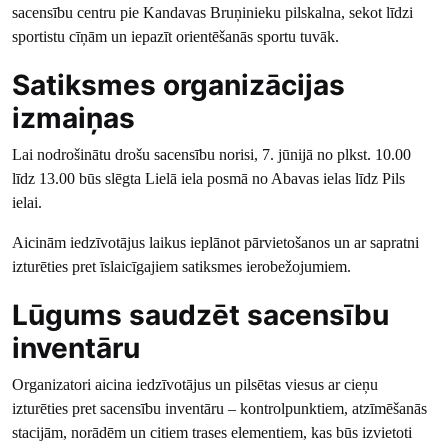
sacensību centru pie Kandavas Bruņinieku pilskalna, sekot līdzi
sportistu cīņām un iepazīt orientēšanās sportu tuvāk.
Satiksmes organizācijas
izmaiņas
Lai nodrošinātu drošu sacensību norisi, 7. jūnijā no plkst. 10.00
līdz 13.00 būs slēgta Lielā iela posmā no Abavas ielas līdz Pils
ielai.
Aicinām iedzīvotājus laikus ieplānot pārvietošanos un ar sapratni
izturēties pret īslaicīgajiem satiksmes ierobežojumiem.
Lūgums saudzēt sacensību
inventāru
Organizatori aicina iedzīvotājus un pilsētas viesus ar cieņu
izturēties pret sacensību inventāru – kontrolpunktiem, atzīmēšanās
stacijām, norādēm un citiem trases elementiem, kas būs izvietoti