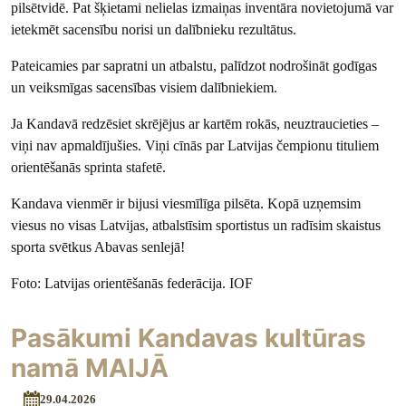
pilsētvidē. Pat šķietami nelielas izmaiņas inventāra novietojumā var
ietekmēt sacensību norisi un dalībnieku rezultātus.
Pateicamies par sapratni un atbalstu, palīdzot nodrošināt godīgas
un veiksmīgas sacensības visiem dalībniekiem.
Ja Kandavā redzēsiet skrējējus ar kartēm rokās, neuztraucieties –
viņi nav apmaldījušies. Viņi cīnās par Latvijas čempionu tituliem
orientēšanās sprinta stafetē.
Kandava vienmēr ir bijusi viesmīlīga pilsēta. Kopā uzņemsim
viesus no visas Latvijas, atbalstīsim sportistus un radīsim skaistus
sporta svētkus Abavas senlejā!
Foto: Latvijas orientēšanās federācija. IOF
Pasākumi Kandavas kultūras
namā MAIJĀ
29.04.2026