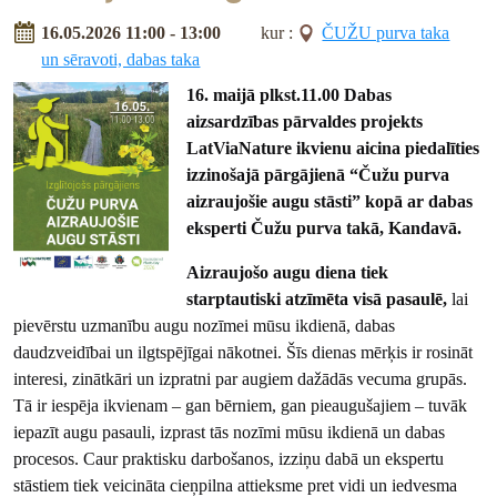
16.05.2026 11:00 - 13:00
kur :
ČUŽU purva taka
un sēravoti, dabas taka
16. maijā plkst.11.00 Dabas
aizsardzības pārvaldes projekts
LatViaNature ikvienu aicina piedalīties
izzinošajā pārgājienā “Čužu purva
aizraujošie augu stāsti” kopā ar dabas
eksperti Čužu purva takā, Kandavā.
Aizraujošo augu diena tiek
starptautiski atzīmēta visā pasaulē,
lai
pievērstu uzmanību augu nozīmei mūsu ikdienā, dabas
daudzveidībai un ilgtspējīgai nākotnei. Šīs dienas mērķis ir rosināt
interesi, zinātkāri un izpratni par augiem dažādās vecuma grupās.
Tā ir iespēja ikvienam – gan bērniem, gan pieaugušajiem – tuvāk
iepazīt augu pasauli, izprast tās nozīmi mūsu ikdienā un dabas
procesos. Caur praktisku darbošanos, izziņu dabā un ekspertu
stāstiem tiek veicināta cieņpilna attieksme pret vidi un iedvesma