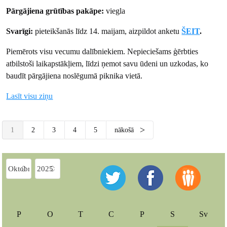
Pārgājiena grūtības pakāpe:
viegla
Svarīgi:
pieteikšanās līdz 14. maijam, aizpildot anketu
ŠEIT
.
Piemērots visu vecumu dalībniekiem. Nepieciešams ģērbties
atbilstoši laikapstākļiem, līdzi ņemot savu ūdeni un uzkodas, ko
baudīt pārgājiena noslēgumā piknika vietā.
Lasīt visu ziņu
1
2
3
4
5
nākošā
P
O
T
C
P
S
Sv