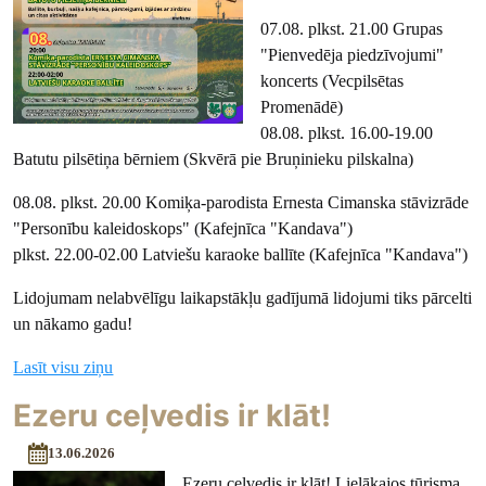
07.08. plkst. 21.00 Grupas
"Pienvedēja piedzīvojumi"
koncerts (Vecpilsētas
Promenādē)
08.08. plkst. 16.00-19.00
Batutu pilsētiņa bērniem (Skvērā pie Bruņinieku pilskalna)
08.08. plkst. 20.00 Komiķa-parodista Ernesta Cimanska stāvizrāde
"Personību kaleidoskops" (Kafejnīca "Kandava")
plkst. 22.00-02.00 Latviešu karaoke ballīte (Kafejnīca "Kandava")
Lidojumam nelabvēlīgu laikapstākļu gadījumā lidojumi tiks pārcelti
un nākamo gadu!
Lasīt visu ziņu
Ezeru ceļvedis ir klāt!
13.06.2026
Ezeru ceļvedis ir klāt! Lielākajos tūrisma