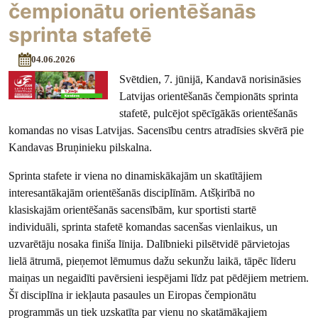
čempionātu orientēšanās
sprinta stafetē
04.06.2026
Svētdien, 7. jūnijā, Kandavā norisināsies
Latvijas orientēšanās čempionāts sprinta
stafetē, pulcējot spēcīgākās orientēšanās
komandas no visas Latvijas. Sacensību centrs atradīsies skvērā pie
Kandavas Bruņinieku pilskalna.
Sprinta stafete ir viena no dinamiskākajām un skatītājiem
interesantākajām orientēšanās disciplīnām. Atšķirībā no
klasiskajām orientēšanās sacensībām, kur sportisti startē
individuāli, sprinta stafetē komandas sacenšas vienlaikus, un
uzvarētāju nosaka finiša līnija. Dalībnieki pilsētvidē pārvietojas
lielā ātrumā, pieņemot lēmumus dažu sekunžu laikā, tāpēc līderu
maiņas un negaidīti pavērsieni iespējami līdz pat pēdējiem metriem.
Šī disciplīna ir iekļauta pasaules un Eiropas čempionātu
programmās un tiek uzskatīta par vienu no skatāmākajiem