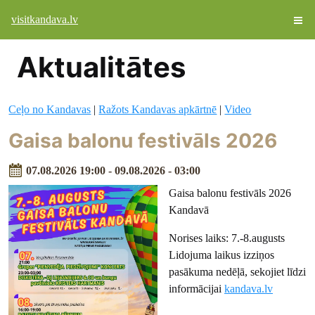
visitkandava.lv
Aktualitātes
Ceļo no Kandavas
|
Ražots Kandavas apkārtnē
|
Video
Gaisa balonu festivāls 2026
07.08.2026 19:00 - 09.08.2026 - 03:00
Gaisa balonu festivāls 2026
Kandavā
Norises laiks: 7.-8.augusts
Lidojuma laikus izziņos
pasākuma nedēļā, sekojiet līdzi
informācijai
kandava.lv