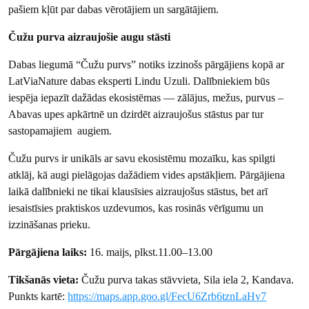
pašiem kļūt par dabas vērotājiem un sargātājiem.
Čužu purva aizraujošie augu stāsti
Dabas liegumā “Čužu purvs” notiks izzinošs pārgājiens kopā ar
LatViaNature dabas eksperti Lindu Uzuli. Dalībniekiem būs
iespēja iepazīt dažādas ekosistēmas — zālājus, mežus, purvus –
Abavas upes apkārtnē un dzirdēt aizraujošus stāstus par tur
sastopamajiem augiem.
Čužu purvs ir unikāls ar savu ekosistēmu mozaīku, kas spilgti
atklāj, kā augi pielāgojas dažādiem vides apstākļiem. Pārgājiena
laikā dalībnieki ne tikai klausīsies aizraujošus stāstus, bet arī
iesaistīsies praktiskos uzdevumos, kas rosinās vērīgumu un
izzināšanas prieku.
Pārgājiena laiks:
16. maijs, plkst.11.00–13.00
Tikšanās vieta:
Čužu purva takas stāvvieta, Sila iela 2, Kandava.
Punkts kartē:
https://maps.app.goo.gl/FecU6Zrb6tznLaHv7