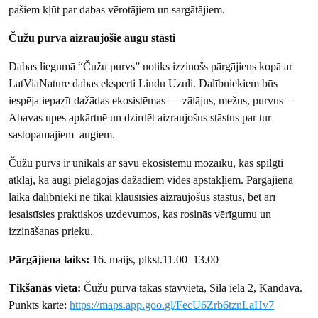
pašiem kļūt par dabas vērotājiem un sargātājiem.
Čužu purva aizraujošie augu stāsti
Dabas liegumā “Čužu purvs” notiks izzinošs pārgājiens kopā ar
LatViaNature dabas eksperti Lindu Uzuli. Dalībniekiem būs
iespēja iepazīt dažādas ekosistēmas — zālājus, mežus, purvus –
Abavas upes apkārtnē un dzirdēt aizraujošus stāstus par tur
sastopamajiem augiem.
Čužu purvs ir unikāls ar savu ekosistēmu mozaīku, kas spilgti
atklāj, kā augi pielāgojas dažādiem vides apstākļiem. Pārgājiena
laikā dalībnieki ne tikai klausīsies aizraujošus stāstus, bet arī
iesaistīsies praktiskos uzdevumos, kas rosinās vērīgumu un
izzināšanas prieku.
Pārgājiena laiks:
16. maijs, plkst.11.00–13.00
Tikšanās vieta:
Čužu purva takas stāvvieta, Sila iela 2, Kandava.
Punkts kartē:
https://maps.app.goo.gl/FecU6Zrb6tznLaHv7