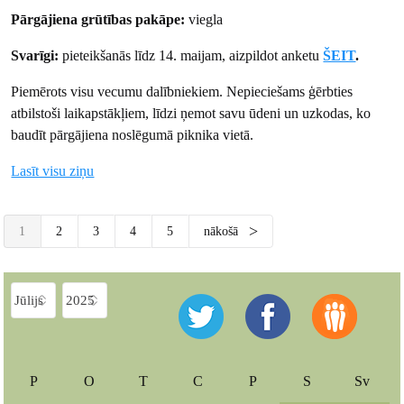
Pārgājiena grūtības pakāpe:
viegla
Svarīgi:
pieteikšanās līdz 14. maijam, aizpildot anketu
ŠEIT
.
Piemērots visu vecumu dalībniekiem. Nepieciešams ģērbties
atbilstoši laikapstākļiem, līdzi ņemot savu ūdeni un uzkodas, ko
baudīt pārgājiena noslēgumā piknika vietā.
Lasīt visu ziņu
1
2
3
4
5
nākošā
P
O
T
C
P
S
Sv