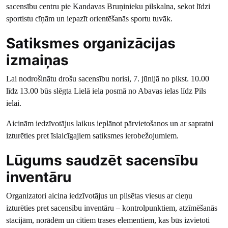
sacensību centru pie Kandavas Bruņinieku pilskalna, sekot līdzi
sportistu cīņām un iepazīt orientēšanās sportu tuvāk.
Satiksmes organizācijas
izmaiņas
Lai nodrošinātu drošu sacensību norisi, 7. jūnijā no plkst. 10.00
līdz 13.00 būs slēgta Lielā iela posmā no Abavas ielas līdz Pils
ielai.
Aicinām iedzīvotājus laikus ieplānot pārvietošanos un ar sapratni
izturēties pret īslaicīgajiem satiksmes ierobežojumiem.
Lūgums saudzēt sacensību
inventāru
Organizatori aicina iedzīvotājus un pilsētas viesus ar cieņu
izturēties pret sacensību inventāru – kontrolpunktiem, atzīmēšanās
stacijām, norādēm un citiem trases elementiem, kas būs izvietoti