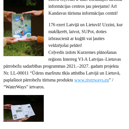
informācijas centros jau pieejams! Arī
Kandavas tūrisma informācijas centrā!
176 ezeri Latvijā un Lietuvā! Uzzini, kur
makšķerēt, laivot, SUPot, doties
izbraucienā ar kuģīti vai ļauties
veldzējošai peldei!
Ceļvedis izdots Kurzemes plānošanas
reģions Interreg VI-A Latvijas–Lietuvas
pārrobežu sadarbības programmas 2021.–2027. gadam projekta
Nr. LL-00011 “Ūdens maršrutu tīkla attīstība Latvijā un Lietuvā,
paplašinot pārrobežu tūrisma produktu
www.riverways.eu
” /
“WaterWays” ietvaros.