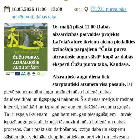
16.05.2026 11:00 - 13:00
kur :
ČUŽU purva taka
un sēravoti, dabas taka
16. maijā plkst.11.00 Dabas
aizsardzības pārvaldes projekts
LatViaNature ikvienu aicina piedalīties
izzinošajā pārgājienā “Čužu purva
aizraujošie augu stāsti” kopā ar dabas
eksperti Čužu purva takā, Kandavā.
Aizraujošo augu diena tiek
starptautiski atzīmēta visā pasaulē,
lai
pievērstu uzmanību augu nozīmei mūsu ikdienā, dabas
daudzveidībai un ilgtspējīgai nākotnei. Šīs dienas mērķis ir rosināt
interesi, zinātkāri un izpratni par augiem dažādās vecuma grupās.
Tā ir iespēja ikvienam – gan bērniem, gan pieaugušajiem – tuvāk
iepazīt augu pasauli, izprast tās nozīmi mūsu ikdienā un dabas
procesos. Caur praktisku darbošanos, izziņu dabā un ekspertu
stāstiem tiek veicināta cieņpilna attieksme pret vidi un iedvesma