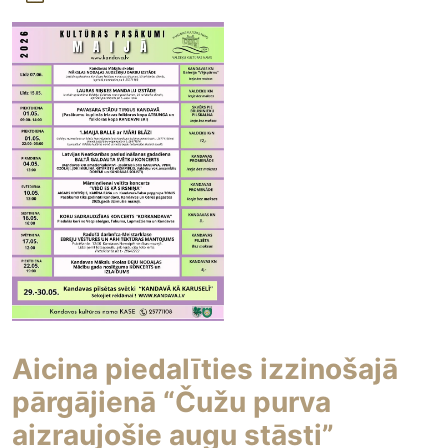
Aicina piedalīties izzinošajā
pārgājienā “Čužu purva
aizraujošie augu stāsti”