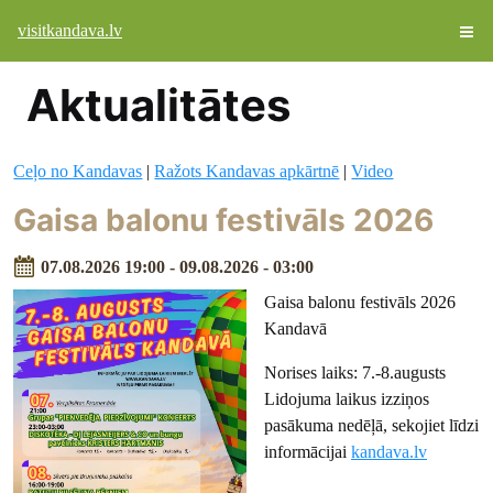
visitkandava.lv
Aktualitātes
Ceļo no Kandavas
|
Ražots Kandavas apkārtnē
|
Video
Gaisa balonu festivāls 2026
07.08.2026 19:00 - 09.08.2026 - 03:00
Gaisa balonu festivāls 2026
Kandavā
Norises laiks: 7.-8.augusts
Lidojuma laikus izziņos
pasākuma nedēļā, sekojiet līdzi
informācijai
kandava.lv