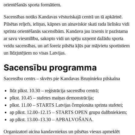
orientēšanās sporta formātiem.
Sacensības notiks Kandavas vēsturiskajā centrā un tā apkārtnē.
Pilsētas reljefs, ieliņas, kāpnes un ainaviskie skati rada lielisku vidi
sprinta orientēšanās sacensībām. Kandava jau izsenis ir pazīstama
ar savu viesmīlību, sakopto vidi un spēju uzņemt dažādu sporta
veidu sacensības, un arī šoreiz pilsēta kļūs par mājvietu sportistiem
un līdzjutējiem no visas Latvijas.
Sacensību programma
Sacensību centrs – skvērs pie Kandavas Bruņinieku pilskalna
līdz plkst. 10.30 – reģistrācija sacensību centrā;
plkst. 10.45 – stafetes maiņas demonstrācija;
plkst. 11.00 – STARTS Latvijas čempionāta sprinta stafetei;
ap plkst. 12.00–12.15 – STARTS OPEN grupu dalībniekiem;
ap plkst. 13.00–13.30 – APBALVOŠANA.
Organizatori aicina kandavniekus un pilsētas viesus apmeklēt