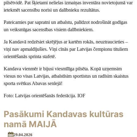
pilsētvidē. Pat šķietami nelielas izmaiņas inventāra novietojumā var
ietekmēt sacensību norisi un dalībnieku rezultātus.
Pateicamies par sapratni un atbalstu, palīdzot nodrošināt godīgas
un veiksmīgas sacensības visiem dalībniekiem.
Ja Kandavā redzēsiet skrējējus ar kartēm rokās, neuztraucieties –
viņi nav apmaldījušies. Viņi cīnās par Latvijas čempionu tituliem
orientēšanās sprinta stafetē.
Kandava vienmēr ir bijusi viesmīlīga pilsēta. Kopā uzņemsim
viesus no visas Latvijas, atbalstīsim sportistus un radīsim skaistus
sporta svētkus Abavas senlejā!
Foto: Latvijas orientēšanās federācija. IOF
Pasākumi Kandavas kultūras
namā MAIJĀ
29.04.2026