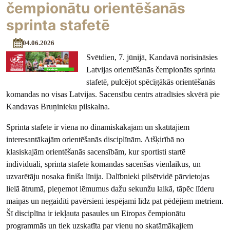
čempionātu orientēšanās
sprinta stafetē
04.06.2026
Svētdien, 7. jūnijā, Kandavā norisināsies
Latvijas orientēšanās čempionāts sprinta
stafetē, pulcējot spēcīgākās orientēšanās
komandas no visas Latvijas. Sacensību centrs atradīsies skvērā pie
Kandavas Bruņinieku pilskalna.
Sprinta stafete ir viena no dinamiskākajām un skatītājiem
interesantākajām orientēšanās disciplīnām. Atšķirībā no
klasiskajām orientēšanās sacensībām, kur sportisti startē
individuāli, sprinta stafetē komandas sacenšas vienlaikus, un
uzvarētāju nosaka finiša līnija. Dalībnieki pilsētvidē pārvietojas
lielā ātrumā, pieņemot lēmumus dažu sekunžu laikā, tāpēc līderu
maiņas un negaidīti pavērsieni iespējami līdz pat pēdējiem metriem.
Šī disciplīna ir iekļauta pasaules un Eiropas čempionātu
programmās un tiek uzskatīta par vienu no skatāmākajiem