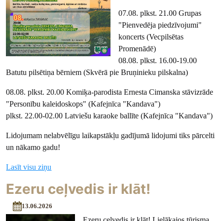
07.08. plkst. 21.00 Grupas
"Pienvedēja piedzīvojumi"
koncerts (Vecpilsētas
Promenādē)
08.08. plkst. 16.00-19.00
Batutu pilsētiņa bērniem (Skvērā pie Bruņinieku pilskalna)
08.08. plkst. 20.00 Komiķa-parodista Ernesta Cimanska stāvizrāde
"Personību kaleidoskops" (Kafejnīca "Kandava")
plkst. 22.00-02.00 Latviešu karaoke ballīte (Kafejnīca "Kandava")
Lidojumam nelabvēlīgu laikapstākļu gadījumā lidojumi tiks pārcelti
un nākamo gadu!
Lasīt visu ziņu
Ezeru ceļvedis ir klāt!
13.06.2026
Ezeru ceļvedis ir klāt! Lielākajos tūrisma