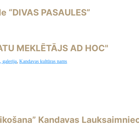
de “DIVAS PASAULES”
KATU MEKLĒTĀJS AD HOC"
 galerija
,
Kandavas kultūras nams
laikošana” Kandavas Lauksaimnie