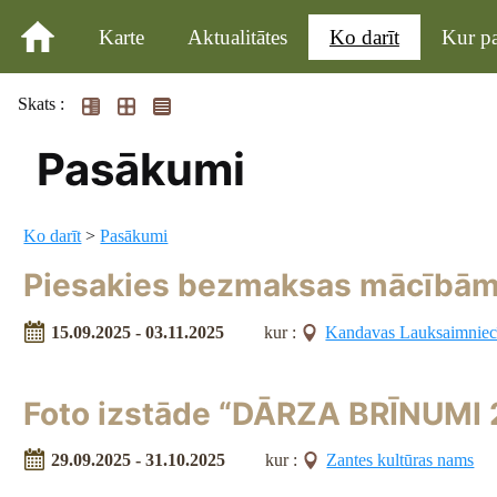
Karte
Aktualitātes
Ko darīt
Kur pa
Skats :
Pasākumi
Ko darīt
>
Pasākumi
Piesakies bezmaksas mācībām
15.09.2025 - 03.11.2025
kur :
Kandavas Lauksaimniec
Foto izstāde “DĀRZA BRĪNUMI
29.09.2025 - 31.10.2025
kur :
Zantes kultūras nams