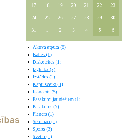
17
18
19
20
21
22
23
24
25
26
27
28
29
30
31
1
2
3
4
5
6
Aktīva atpūta (8)
Balles (1)
Diskotēkas (1)
Izglītība (2)
Izstādes (1)
Kapu svētki (1)
Koncerts (5)
Pasākumi jauniešiem (1)
Pasākums (5)
Plenērs (1)
cības
Semināri (1)
Sports (3)
Svētki (1)