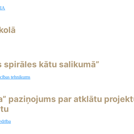
SIA
kolā
spirāles kātu salikumā”
cības tehnikums
” paziņojums par atklātu projek
tu
edrība