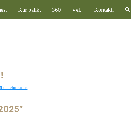
ēst
Kur palikt
360
Vēl..
Kontakti
!
ības tehnikums
 2025”