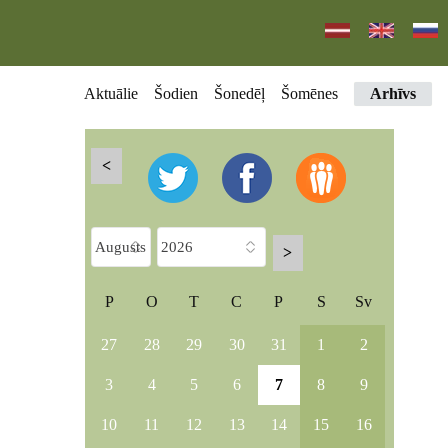
Aktuālie
Šodien
Šonedēļ
Šomēnes
Arhīvs
<
>
P
O
T
C
P
S
Sv
27
28
29
30
31
1
2
3
4
5
6
7
8
9
10
11
12
13
14
15
16