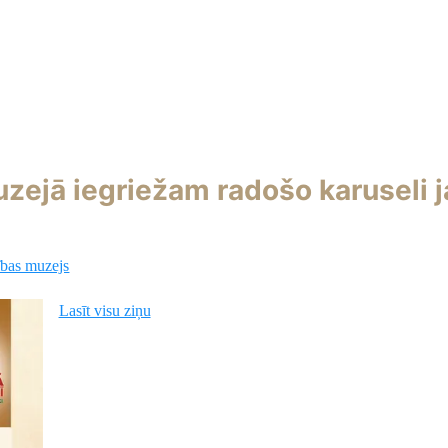
ejā iegriežam radošo karuseli j
bas muzejs
Lasīt visu ziņu