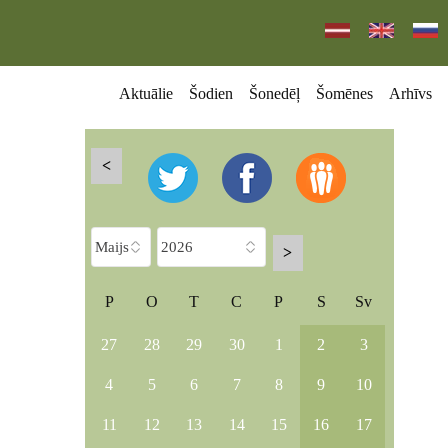
Aktuālie
Šodien
Šonedēļ
Šomēnes
Arhīvs
<
>
P
O
T
C
P
S
Sv
27
28
29
30
1
2
3
4
5
6
7
8
9
10
11
12
13
14
15
16
17