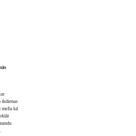
nās
kur
o ikdienas
āt mežu kā
rklāt
omandu
,