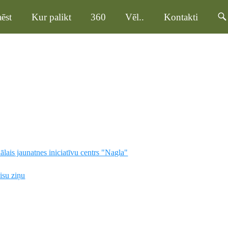
ēst
Kur palikt
360
Vēl..
Kontakti
lais jaunatnes iniciatīvu centrs "Nagla"
visu ziņu