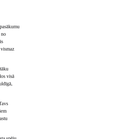
s pasākumu
a no
ās
s vismaz
ītāku
los visā
uldīgā,
 Tavs
ņiem
astu
sta spēju