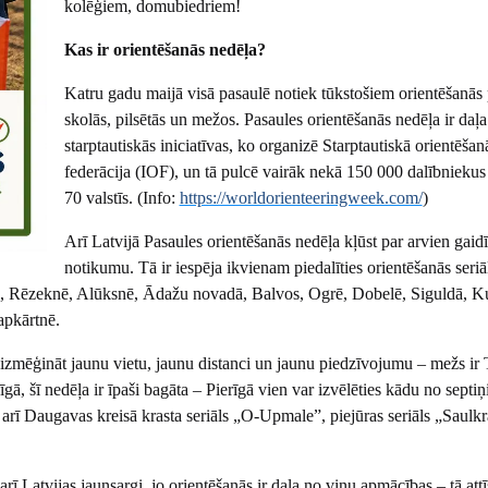
kolēģiem, domubiedriem!
Kas ir orientēšanās nedēļa?
Katru gadu maijā visā pasaulē notiek tūkstošiem orientēšanā
skolās, pilsētās un mežos. Pasaules orientēšanās nedēļa ir daļ
starptautiskās iniciatīvas, ko organizē Starptautiskā orientēšan
federācija (IOF), un tā pulcē vairāk nekā 150 000 dalībnieku
70 valstīs. (Info:
https://worldorienteeringweek.com/
)
Arī Latvijā Pasaules orientēšanās nedēļa kļūst par arvien gaid
notikumu. Tā ir iespēja ikvienam piedalīties orientēšanās seriā
jā, Rēzeknē, Alūksnē, Ādažu novadā, Balvos, Ogrē, Dobelē, Siguldā, K
apkārtnē.
zmēģināt jaunu vietu, jaunu distanci un jaunu piedzīvojumu – mežs ir
gā, šī nedēļa ir īpaši bagāta – Pierīgā vien var izvēlēties kādu no septi
kā arī Daugavas kreisā krasta seriāls „O-Upmale”, piejūras seriāls „Saulkr
ī Latvijas jaunsargi, jo orientēšanās ir daļa no viņu apmācības – tā attī