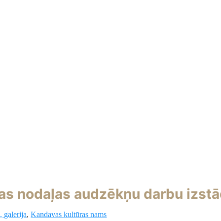
as nodaļas audzēkņu darbu izst
 galerija
,
Kandavas kultūras nams