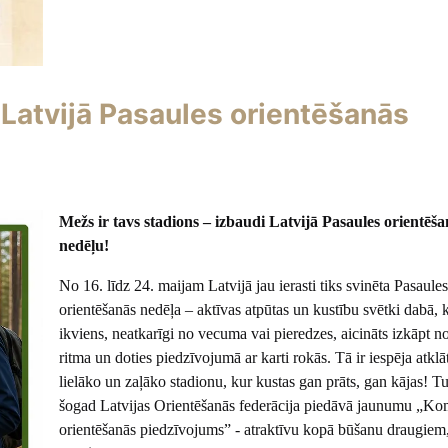
 Latvijā Pasaules orientēšanās
Mežs ir tavs stadions – izbaudi Latvijā Pasaules orientēša
nedēļu!
No 16. līdz 24. maijam Latvijā jau ierasti tiks svinēta Pasaules
orientēšanās nedēļa – aktīvas atpūtas un kustību svētki dabā, 
ikviens, neatkarīgi no vecuma vai pieredzes, aicināts izkāpt n
ritma un doties piedzīvojumā ar karti rokās. Tā ir iespēja atkl
lielāko un zaļāko stadionu, kur kustas gan prāts, gan kājas! Tu
šogad Latvijas Orientēšanās federācija piedāvā jaunumu „K
orientēšanās piedzīvojums” - atraktīvu kopā būšanu draugiem