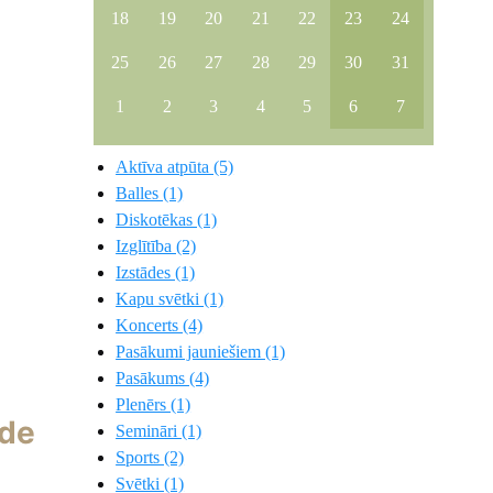
18
19
20
21
22
23
24
25
26
27
28
29
30
31
1
2
3
4
5
6
7
Aktīva atpūta (5)
Balles (1)
Diskotēkas (1)
Izglītība (2)
Izstādes (1)
Kapu svētki (1)
Koncerts (4)
Pasākumi jauniešiem (1)
Pasākums (4)
Plenērs (1)
āde
Semināri (1)
Sports (2)
Svētki (1)