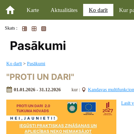
Karte
Aktualitātes
Ko darīt
Kur pa
Skats :
Pasākumi
Ko darīt
>
Pasākumi
"PROTI UN DARI"
01.01.2026 - 31.12.2026
kur :
Kandavas multifunkcionā
Lasīt 