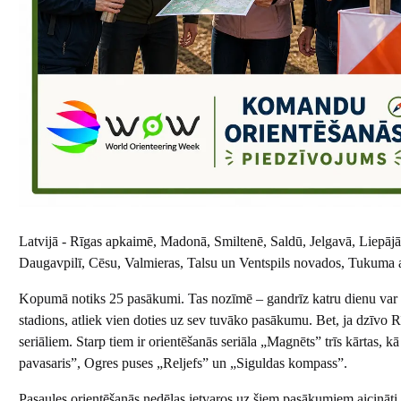
Latvijā - Rīgas apkaimē, Madonā, Smiltenē, Saldū, Jelgavā, Liepā
Daugavpilī, Cēsu, Valmieras, Talsu un Ventspils novados, Tukuma 
Kopumā notiks 25 pasākumi. Tas nozīmē – gandrīz katru dienu var i
stadions, atliek vien doties uz sev tuvāko pasākumu. Bet, ja dzīvo Rī
seriāliem. Starp tiem ir orientēšanās seriāla „Magnēts” trīs kārtas, 
pavasaris”, Ogres puses „Reljefs” un „Siguldas kompass”.
Pasaules orientēšanās nedēļas ietvaros uz šiem pasākumiem aicināti ar