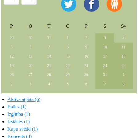
P
O
T
C
P
S
Sv
29
30
31
1
2
3
4
5
6
7
8
9
10
11
12
13
14
15
16
17
18
19
20
21
22
23
24
25
26
27
28
29
30
31
1
2
3
4
5
6
7
8
Aktīva atpūta (6)
Balles (1)
Izglītība (1)
Izstādes (1)
Kapu svētki (1)
Koncerts (4)