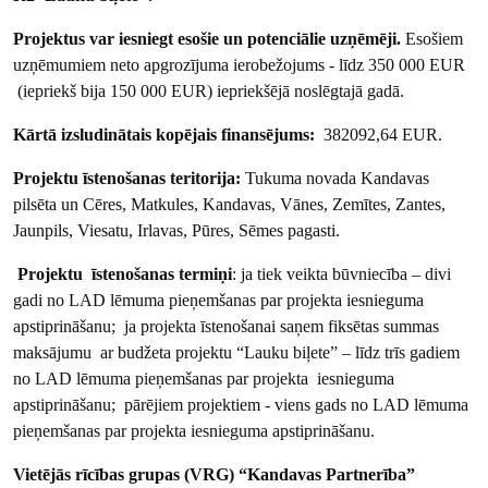
Projektus var iesniegt esošie un potenciālie uzņēmēji.
Esošiem
uzņēmumiem neto apgrozījuma ierobežojums - līdz 350 000 EUR
(iepriekš bija 150 000 EUR) iepriekšējā noslēgtajā gadā.
Kārtā izsludinātais kopējais finansējums:
382092,64 EUR.
Projektu īstenošanas teritorija:
Tukuma novada Kandavas
pilsēta un Cēres, Matkules, Kandavas, Vānes, Zemītes, Zantes,
Jaunpils, Viesatu, Irlavas, Pūres, Sēmes pagasti.
Projektu īstenošanas termiņi
: ja tiek veikta būvniecība – divi
gadi no LAD lēmuma pieņemšanas par projekta iesnieguma
apstiprināšanu; ja projekta īstenošanai saņem fiksētas summas
maksājumu ar budžeta projektu “Lauku biļete” – līdz trīs gadiem
no LAD lēmuma pieņemšanas par projekta iesnieguma
apstiprināšanu; pārējiem projektiem - viens gads no LAD lēmuma
pieņemšanas par projekta iesnieguma apstiprināšanu.
Vietējās rīcības grupas (VRG) “Kandavas Partnerība”