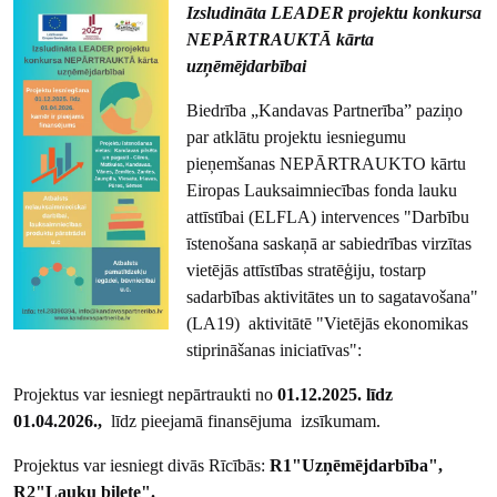
Izsludināta LEADER projektu konkursa
NEPĀRTRAUKTĀ kārta
uzņēmējdarbībai
Biedrība „Kandavas Partnerība” paziņo
par atklātu projektu iesniegumu
pieņemšanas NEPĀRTRAUKTO kārtu
Eiropas Lauksaimniecības fonda lauku
attīstībai (ELFLA) intervences "Darbību
īstenošana saskaņā ar sabiedrības virzītas
vietējās attīstības stratēģiju, tostarp
sadarbības aktivitātes un to sagatavošana"
(LA19) aktivitātē "Vietējās ekonomikas
stiprināšanas iniciatīvas":
Projektus var iesniegt nepārtraukti no
01.12.2025. līdz
01.04.2026.,
līdz pieejamā finansējuma izsīkumam.
Projektus var iesniegt divās Rīcībās:
R1"Uzņēmējdarbība",
R2"Lauku biļete".