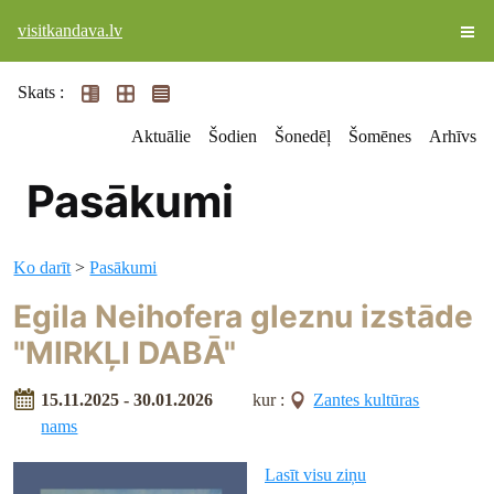
visitkandava.lv
Skats :
Aktuālie
Šodien
Šonedēļ
Šomēnes
Arhīvs
Pasākumi
Ko darīt
>
Pasākumi
Egila Neihofera gleznu izstāde
"MIRKĻI DABĀ"
15.11.2025 - 30.01.2026
kur :
Zantes kultūras
nams
Lasīt visu ziņu