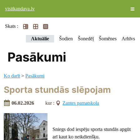
visitkandava.lv
Skats :
Aktuālie
Šodien
Šonedēļ
Šomēnes
Arhīvs
Pasākumi
Ko darīt
>
Pasākumi
Sporta stundās slēpojam
06.02.2026
kur :
Zantes pamatskola
Sniegs dod iespēju sporta stundās apgūt
arī kaut ko neikdienšķu.