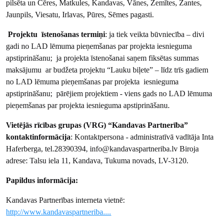
pilsēta un Cēres, Matkules, Kandavas, Vānes, Zemītes, Zantes,
Jaunpils, Viesatu, Irlavas, Pūres, Sēmes pagasti.
Projektu īstenošanas termiņi
: ja tiek veikta būvniecība – divi
gadi no LAD lēmuma pieņemšanas par projekta iesnieguma
apstiprināšanu; ja projekta īstenošanai saņem fiksētas summas
maksājumu ar budžeta projektu “Lauku biļete” – līdz trīs gadiem
no LAD lēmuma pieņemšanas par projekta iesnieguma
apstiprināšanu; pārējiem projektiem - viens gads no LAD lēmuma
pieņemšanas par projekta iesnieguma apstiprināšanu.
Vietējās rīcības grupas (VRG) “Kandavas Partnerība”
kontaktinformācija
: Kontaktpersona - administratīvā vadītāja Inta
Haferberga, tel.28390394, info@kandavaspartneriba.lv Biroja
adrese: Talsu iela 11, Kandava, Tukuma novads, LV-3120.
Papildus informācija:
Kandavas Partnerības interneta vietnē:
http://www.kandavaspartneriba....