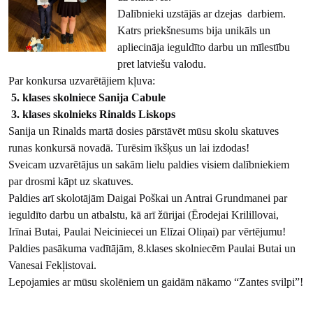
Dalībnieki uzstājās ar dzejas darbiem.
Katrs priekšnesums bija unikāls un
apliecināja ieguldīto darbu un mīlestību
pret latviešu valodu.
Par konkursa uzvarētājiem kļuva:
5. klases skolniece Sanija Cabule
3. klases skolnieks Rinalds Liskops
Sanija un Rinalds martā dosies pārstāvēt mūsu skolu skatuves
runas konkursā novadā. Turēsim īkšķus un lai izdodas!
Sveicam uzvarētājus un sakām lielu paldies visiem dalībniekiem
par drosmi kāpt uz skatuves.
Paldies arī skolotājām Daigai Poškai un Antrai Grundmanei par
ieguldīto darbu un atbalstu, kā arī žūrijai (Ērodejai Krilillovai,
Irīnai Butai, Paulai Neiciniecei un Elīzai Oliņai) par vērtējumu!
Paldies pasākuma vadītājām, 8.klases skolniecēm Paulai Butai un
Vanesai Fekļistovai.
Lepojamies ar mūsu skolēniem un gaidām nākamo “Zantes svilpi”!