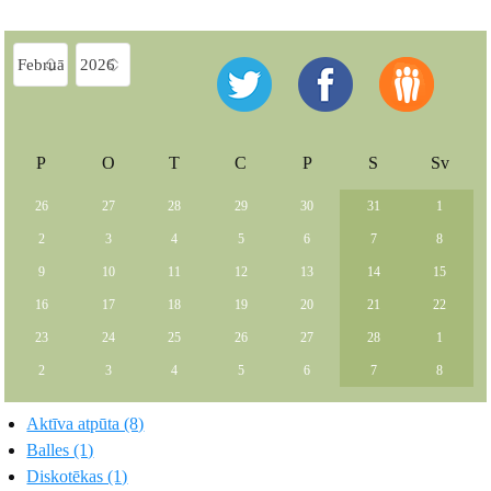
P
O
T
C
P
S
Sv
26
27
28
29
30
31
1
2
3
4
5
6
7
8
9
10
11
12
13
14
15
16
17
18
19
20
21
22
23
24
25
26
27
28
1
2
3
4
5
6
7
8
Aktīva atpūta (8)
Balles (1)
Diskotēkas (1)