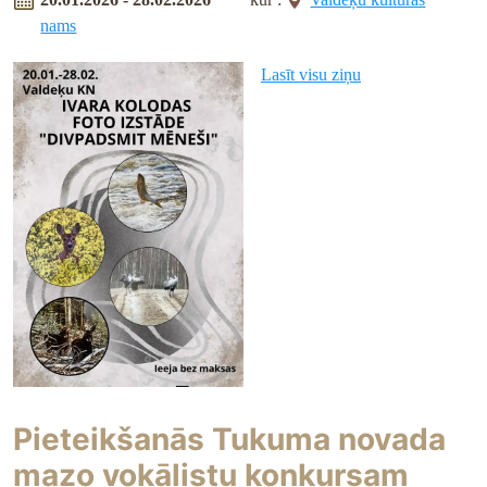
nams
Lasīt visu ziņu
Pieteikšanās Tukuma novada
mazo vokālistu konkursam