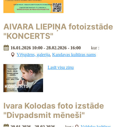
AIVARA LIEPIŅA fotoizstāde
"KONCERTS"
16.01.2026 10:00 - 28.02.2026 - 16:00
kur :
Vējspārns, galerija
,
Kandavas kultūras nams
Lasīt visu ziņu
Ivara Kolodas foto izstāde
"Divpadsmit mēneši"
20.01.2026 - 28.02.2026
kur :
Valdeķu kultūras