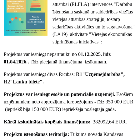
attīstībai (ELFLA) intervences "Darbību
īstenošana saskaņā ar sabiedrības virzītas
vietējās attīstības stratēģiju, tostarp
sadarbības aktivitātes un to sagatavošana"
(LA19) aktivitātē "Vietējās ekonomikas
stiprināšanas iniciatīvas":
Projektus var iesniegt nepārtraukti no
01.12.2025. līdz
01.04.2026.,
līdz pieejamā finansējuma izsīkumam.
Projektus var iesniegt divās Rīcībās:
R1"Uzņēmējdarbība",
R2"Lauku biļete".
Projektus var iesniegt esošie un potenciālie uzņēmēji.
Esošiem
uzņēmumiem neto apgrozījuma ierobežojums - līdz 350 000 EUR
(iepriekš bija 150 000 EUR) iepriekšējā noslēgtajā gadā.
Kārtā izsludinātais kopējais finansējums:
382092,64 EUR.
Projektu īstenošanas teritorija:
Tukuma novada Kandavas