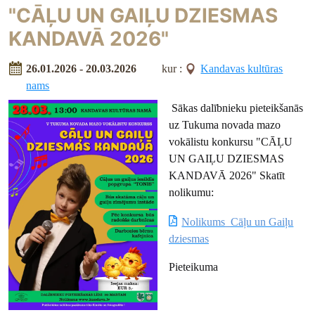
"CĀĻU UN GAIĻU DZIESMAS
KANDAVĀ 2026"
26.01.2026 - 20.03.2026
kur :
Kandavas kultūras
nams
Sākas dalībnieku pieteikšanās
uz Tukuma novada mazo
vokālistu konkursu "CĀĻU
UN GAIĻU DZIESMAS
KANDAVĀ 2026" Skatīt
nolikumu:
Nolikums_Cāļu un Gaiļu
dziesmas
Pieteikuma