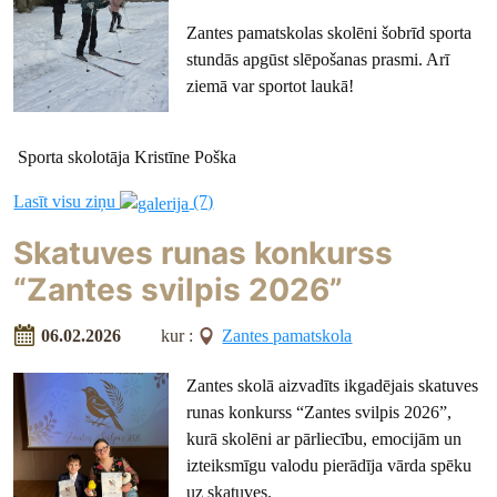
Zantes pamatskolas skolēni šobrīd sporta
stundās apgūst slēpošanas prasmi. Arī
ziemā var sportot laukā!
Sporta skolotāja Kristīne Poška
Lasīt visu ziņu
(7)
Skatuves runas konkurss
“Zantes svilpis 2026”
06.02.2026
kur :
Zantes pamatskola
Zantes skolā aizvadīts ikgadējais skatuves
runas konkurss “Zantes svilpis 2026”,
kurā skolēni ar pārliecību, emocijām un
izteiksmīgu valodu pierādīja vārda spēku
uz skatuves.