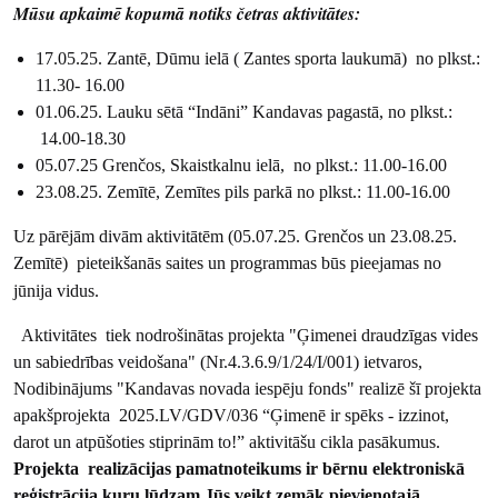
Mūsu apkaimē kopumā notiks četras aktivitātes:
17.05.25. Zantē, Dūmu ielā ( Zantes sporta laukumā) no plkst.:
11.30- 16.00
01.06.25. Lauku sētā “Indāni” Kandavas pagastā, no plkst.:
14.00-18.30
05.07.25 Grenčos, Skaistkalnu ielā, no plkst.: 11.00-16.00
23.08.25. Zemītē, Zemītes pils parkā no plkst.: 11.00-16.00
Uz pārējām divām aktivitātēm (05.07.25. Grenčos un 23.08.25.
Zemītē) pieteikšanās saites un programmas būs pieejamas no
jūnija vidus.
Aktivitātes tiek nodrošinātas projekta "Ģimenei draudzīgas vides
un sabiedrības veidošana" (Nr.4.3.6.9/1/24/I/001) ietvaros,
Nodibinājums "Kandavas novada iespēju fonds" realizē šī projekta
apakšprojekta 2025.LV/GDV/036 “Ģimenē ir spēks - izzinot,
darot un atpūšoties stiprinām to!” aktivitāšu cikla pasākumus.
Projekta realizācijas pamatnoteikums ir bērnu elektroniskā
reģistrācija kuru lūdzam Jūs veikt zemāk pievienotajā