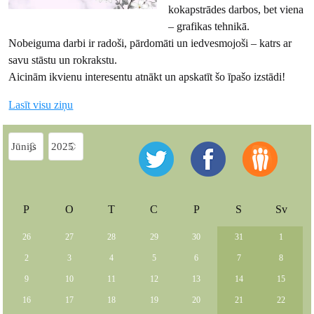
kokapstrādes darbos, bet viena
– grafikas tehnikā.
Nobeiguma darbi ir radoši, pārdomāti un iedvesmojoši – katrs ar
savu stāstu un rokrakstu.
Aicinām ikvienu interesentu atnākt un apskatīt šo īpašo izstādi!
Lasīt visu ziņu
P
O
T
C
P
S
Sv
26
27
28
29
30
31
1
2
3
4
5
6
7
8
9
10
11
12
13
14
15
16
17
18
19
20
21
22