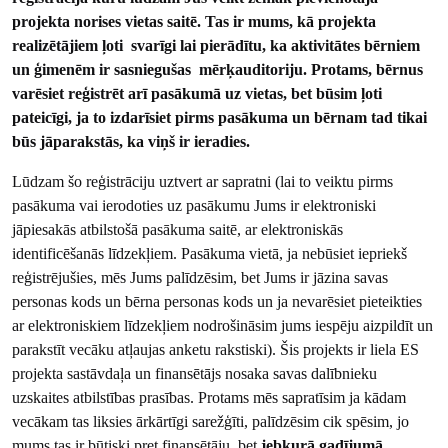
projekta norises vietas saitē. Tas ir mums, kā projekta
realizētājiem ļoti svarīgi lai pierādītu, ka aktivitātes bērniem
un ģimenēm ir sasniegušas mērķauditoriju. Protams, bērnus
varēsiet reģistrēt arī pasākumā uz vietas, bet būsim ļoti
pateicīgi, ja to izdarīsiet pirms pasākuma un bērnam tad tikai
būs jāparakstās, ka viņš ir ieradies.
Lūdzam šo reģistrāciju uztvert ar sapratni (lai to veiktu pirms
pasākuma vai ierodoties uz pasākumu Jums ir elektroniski
jāpiesakās atbilstošā pasākuma saitē, ar elektroniskās
identificēšanās līdzekļiem. Pasākuma vietā, ja nebūsiet iepriekš
reģistrējušies, mēs Jums palīdzēsim, bet Jums ir jāzina savas
personas kods un bērna personas kods un ja nevarēsiet pieteikties
ar elektroniskiem līdzekļiem nodrošināsim jums iespēju aizpildīt un
parakstīt vecāku atļaujas anketu rakstiski). Šis projekts ir liela ES
projekta sastāvdaļa un finansētājs nosaka savas dalībnieku
uzskaites atbilstības prasības. Protams mēs sapratīsim ja kādam
vecākam tas liksies ārkārtīgi sarežģīti, palīdzēsim cik spēsim, jo
mums tas ir būtiski pret finansētāju, bet
jebkurā gadījumā