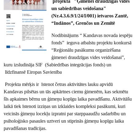
projekta "Ģimenei draudzīgas vides
un sabiedrības veidošana"
(Nr.4.3.6.9/1/24/I/001) ietvaros Zantē,
“Indānos”, Grenčos un Zemītē
Nodibinājums “ Kandavas novada iespēju
fonds” ieguva atbalstu projektu konkursā
“Reģionālu pasākumu organizēšana
ģimenei draudzīgas vides veidošanai”,
kuru izsludināja SIF (Sabiedrības integrācijas fonds) un
līdzfinansē Eiropas Savienība
Projekta mērķis ir īstenot četras aktivitātes lauku apvidū
Kandavas pilsētas un tās apkārtnes ciemu ģimenēm, kas sekmētu
šīs apkaimes bērnu un ģimeņu kopīgu laika pavadīšanu. Aktivitāšu
laikā tiek īstenoti izziņas un izklaides kompleksi pasākumi, kuri
veicinās ģimeņu locekļu izpratni par starppaaudžu sadarbību un
psiholoģisko pasaules uztveri un stiprinās ģimeņu kopīgu laika
pavadīšanas tradīcijas.