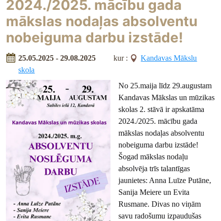
2024./2025. mācību gada
mākslas nodaļas absolventu
nobeiguma darbu izstāde!
25.05.2025 - 29.08.2025
kur :
Kandavas Mākslu
skola
No 25.maija līdz 29.augustam
Kandavas Mākslas un mūzikas
skolas 2. stāvā ir apskatāma
2024./2025. mācību gada
mākslas nodaļas absolventu
nobeiguma darbu izstāde!
Šogad mākslas nodaļu
absolvēja trīs talantīgas
jaunietes: Anna Luīze Putāne,
Sanija Meiere un Evita
Rusmane. Divas no viņām
savu radošumu izpaudušas