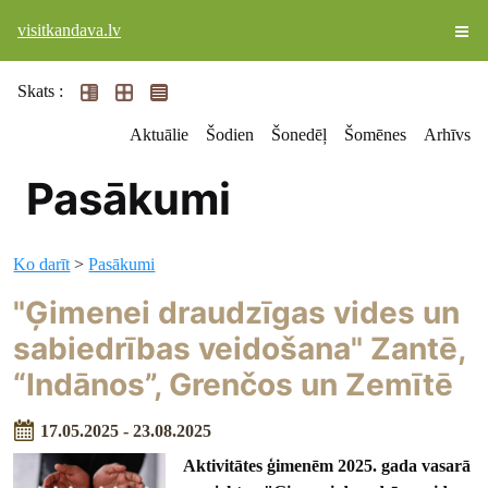
visitkandava.lv
Skats :
Aktuālie
Šodien
Šonedēļ
Šomēnes
Arhīvs
Pasākumi
Ko darīt
>
Pasākumi
"Ģimenei draudzīgas vides un
sabiedrības veidošana" Zantē,
“Indānos”, Grenčos un Zemītē
17.05.2025 - 23.08.2025
Aktivitātes ģimenēm 2025. gada vasarā